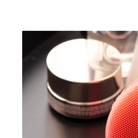
KIWI™ 皮肤护理
All acne treatment devices
All revitalizing eye massagers
Serum
issa™ Teeth Whitening Gel
Advanced pore care essentials
For healthy hair
18% PAP
護膚品
男士
全部購買
FOREO APP
關於我們