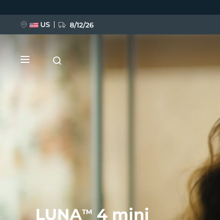
移
至
主
內
US
8/12/26
容
新品
BREAKING NEWS
FAQ™ Pure Beauty-Tech Elixir
LUNA
4 mini
TM