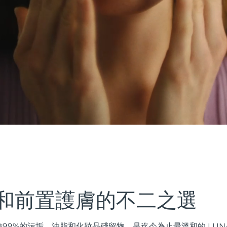
和前置護膚的不二之選
99%的污垢、油脂和化妝品殘留物，是迄今為止最溫和的 LUN