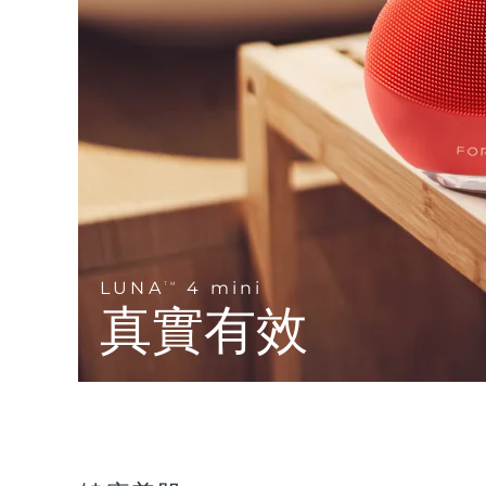
Near-infrared and red light therapy device
Smart hybrid silicone sonic toothbrush
抗老
LED 護理
LUNA™ 4 mini
面部提拉護理
FAQ™ 101
FAQ™ 201
UFO™ 3 mini
issa™ 4 smile
For young skin, T-zone
Premium anti-aging skincare
NEW
Clinical anti-aging
LED mask
Red light therapy device for young skin
Hybrid silicone sonic toothbrush
生髮
LUNA™ 4 go
BEAR™ 設備
肌膚年輕化
FAQ™ 102
FAQ™ 202
UFO™ 3 go
issa™ 4 baby
For travel or gym bag
All premium facelift devices
FAQ™ 301
FAQ™ 501
Advanced clinical anti-aging
LED mask
Portable red light therapy
For ages 0-3
NEW
LED hair strengthening scalp massager
Full-Spectrum Red Light Therapy
LUNA™護膚
LUNA
4 mini
FAQ™ 103
TM
FAQ™ 211
保健品
面膜
issa™ Teeth Whitening Set
Premium cleansers & balm
真實有效
FAQ™ Scalp Serum
FAQ™ 502
Luxurious clinical anti-aging set
Anti-aging neck & décolleté LED mask
Rejuvenation & hydration
Dual LED + sonic device & 18% PAP gel
Scalp recovery probiotic serum
Full-Spectrum Red Light Therapy
LUNA™ 設備
專業治療
FAQ™ P1 Primer
FAQ™ 221
UFO™ 設備
ISSA™ 設備
All facial cleansing devices
FAQ™護膚品
Manuka honey primer
Anti-aging LED hand mask
FAQ™ Red Light Serum
All deep facial hydration devices
All silicone sonic toothbrushes
All FAQ™ skincare