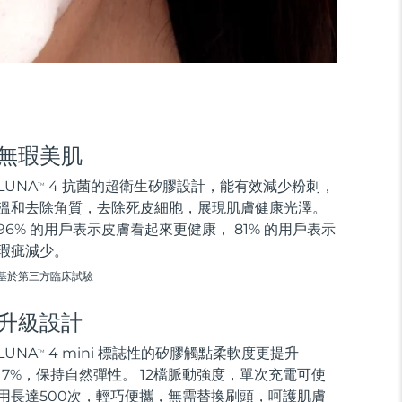
無瑕美肌
LUNA
4 抗菌的超衛生矽膠設計，能有效減少粉刺，
TM
溫和去除角質，去除死皮細胞，展現肌膚健康光澤。
96% 的用戶表示皮膚看起來更健康， 81% 的用戶表示
瑕疵減少。
基於第三方臨床試驗
升級設計
LUNA
4 mini 標誌性的矽膠觸點柔軟度更提升
TM
17%，保持自然彈性。 12檔脈動強度，單次充電可使
用長達500次，輕巧便攜，無需替換刷頭，呵護肌膚