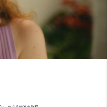
A
。分區刷頭適合所有
TM