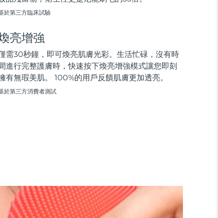
基於第三方臨床試驗
煥亮增強
僅需30秒鐘，即可煥亮肌膚光彩。生活忙碌，沒有時
間進行完整護膚時，快速按下煥亮增強模式讓您即刻
擁有無瑕美肌。 100%的用戶反饋肌膚更加透亮。
基於第三方消費者測試