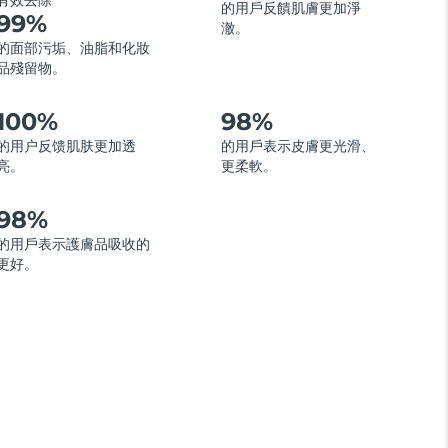
有效去除
的用戶反饋肌膚更加淨
99%
澈。
的面部污垢、油脂和化妝
品殘留物。
100%
98%
的用户反馈肌肤更加透
的用戶表示皮膚更光滑、
亮。
更柔軟。
98%
的用戶表示護膚品吸收的
更好。