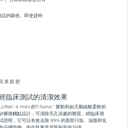
膚品的吸收。即使趕時
完美肌密
經臨床測試的清潔效果
LUNA
4 mini 的T-Sonic
脈動和如天鵝絨般柔軟的
TM
TM
矽膠接觸點設計，可清除毛孔深處的雜質。經臨床測
試證明，它可以有效去除 99% 的面部污垢、油脂和化
妝品殘留物，衛生性更是尼龍刷毛的35倍。