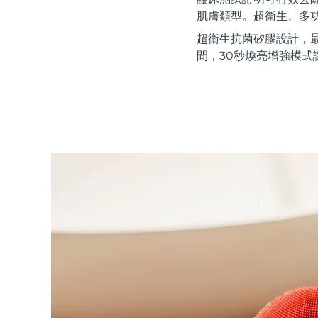
紅光療法
肌膚類型。超衛生、多
超衛生抗菌矽膠設計，
間，30秒煥亮增強模式
瑞典美膚護理
面部清潔
緊致提拉
LUNA™ 4 套裝
BEAR™ 2 套裝
Anti-aging massage
Microcurrent toning
補水保濕
口腔護理
LUNA™ 4 Plus
BEAR™ 2 go
UFO™ 3 套裝
issa™ 4
Massage, LED heating
Microcurrent toning on-the-go
Deep facial hydration
Hybrid silicone sonic toothbrush
FAQ™ 抗老護理
LUNA™ 4 Men
BEAR™ 2 eyes & lips
NEW
UFO™ 3 LED
issa™ 4 plus
For men, anti-aging massage
Microcurrent line smoothing device