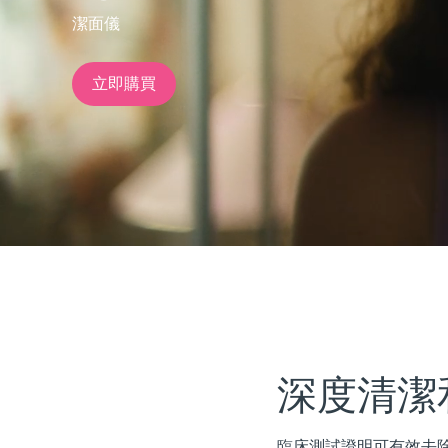
潔面儀
issa™ Teeth Whitening Set
立即購買
FAQ™ Dual LED Panel
熱門產品
特別優惠
暢銷產品
深度清潔
臨床測試證明可有效去除