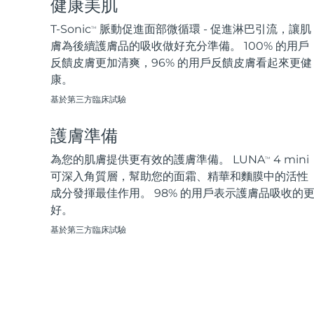
健康美肌
脫毛
FAQ™護膚品
身體護理
FAQ™護膚品
FAQ™產品
FAQ™ skincare
All FAQ™ skincare
All FAQ™ skincare
PEACH™ 2 Pro Max
BEAR™ 2 body
T-Sonic
脈動促進面部微循環 - 促進淋巴引流，讓肌
TM
All hair treatments
All FAQ™ skincare
Professional IPL hair removal device
Microcurrent body toning
膚為後續護膚品的吸收做好充分準備。 100% 的用戶
反饋皮膚更加清爽，96% 的用戶反饋皮膚看起來更健
FAQ™產品
FAQ™產品
康。
痘肌護理
FAQ™ products
眼部護理
All anti-aging treatments
All LED treatments
PEACH™ 2
LUNA™ 4 body
All toning treatments
基於第三方臨床試驗
ESPADA™ 2 plus
BEAR™ 2 eyes & lips
IPL hair removal
Massaging body brush
Recurring acne LED therapy
Microcurrent line smoothing device
護膚準備
PEACH™ 2 go
SUPERCHARGED™ serum
為您的肌膚提供更有效的護膚準備。 LUNA
4 mini
護發
毛孔護理
TM
ESPADA™ 2
IRIS™ 2
Travel-friendly IPL hair removal
Firming body serum
可深入角質層，幫助您的面霜、精華和麵膜中的活性
LUNA™ 4 hair
KIWI™ derma
Acne treatment device
Rejuvenating eye massager
成分發揮最佳作用。 98% 的用戶表示護膚品吸收的
NEW
2-in-1 LED scalp massager
Diamond microdermabrasion .
好。
PEACH™ Cooling Prep Gel
基於第三方臨床試驗
ESPADA™ Blemish Solution
眼部護膚
牙齒美白
Cooling IPL hair removal gel
FLIP™ play advanced
KIWI™
Concentrated acne gel
Advanced eye care treatment
issa™ Teeth Whitening Set
LED light hairbrush
Blackhead remover
Dual LED + sonic device & 18% PAP gel
更多的
ESPADA™ 設備
眼部護理設備
LUNA™ Dual-Peptide Scalp