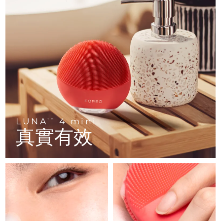
FAQ™ 101
FAQ™ 201
中國
LUNA™ 4 mini
面部提拉護理
預計送達日期
8/11/26
NEW
issa™ 4 smile
UFO™ 3 mini
Clinical anti-aging
LED mask
For young skin, T-zone
Premium anti-aging skincare
哥倫比亞
預計送達日期
8/15/26
Hybrid silicone sonic toothbrush
Red light therapy device for young skin
生髮
肌膚年輕化
克羅埃西亞
預計送達日期
8/11/26
FAQ™ 102
FAQ™ 202
LUNA™ 4 go
BEAR™ 設備
FAQ™ 301
FAQ™ 501
issa™ 4 baby
UFO™ 3 go
Advanced clinical anti-aging
LED mask
For travel or gym bag
All premium facelift devices
NEW
賽普勒斯
預計送達日期
8/12/26
LED hair strengthening scalp massager
Full-Spectrum Red Light Therapy
For ages 0-3
Portable red light therapy
捷克
預計送達日期
8/11/26
FAQ™ 103
FAQ™ 211
LUNA™護膚
保健品
FAQ™ Scalp Serum
FAQ™ 502
issa™ Teeth Whitening Set
面膜
Luxurious clinical anti-aging set
Anti-aging neck & décolleté LED mask
Premium cleansers & balm
丹麥
預計送達日期
8/11/26
LUNA
4 mini
TM
Scalp recovery probiotic serum
Full-Spectrum Red Light Therapy
Dual LED + sonic device & 18% PAP gel
Rejuvenation & hydration
真實有效
專業治療
愛沙尼亞
預計送達日期
8/11/26
FAQ™ P1 Primer
FAQ™ 221
LUNA™ 設備
FAQ™護膚品
ISSA™ 設備
UFO™ 設備
Manuka honey primer
Anti-aging LED hand mask
芬蘭
FAQ™ Red Light Serum
預計送達日期
8/11/26
All facial cleansing devices
All FAQ™ skincare
All silicone sonic toothbrushes
All deep facial hydration devices
法國
預計送達日期
8/11/26
脫毛
身體護理
FAQ™護膚品
FAQ™護膚品
PEACH™ 2 Pro Max
BEAR™ 2 body
FAQ™產品
FAQ™ skincare
法屬玻里尼西亞
預計送達日期
8/15/26
All FAQ™ skincare
All FAQ™ skincare