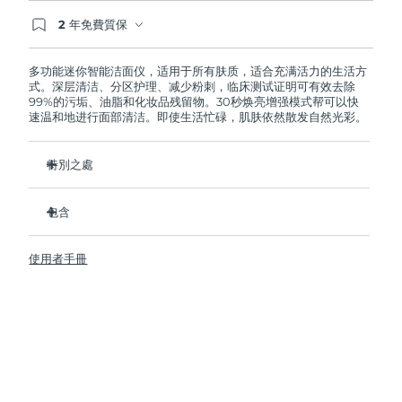
2 年免費質保
阿拉伯聯合大公國
預計送達日期
8/12/26
如果您在2年質保期內發現任何非人為品質問題，
FOREO將免費為您更換產品。
多功能迷你智能洁面仪，适用于所有肤质，适合充满活力的生活方
英國
預計送達日期
8/11/26
式。深层清洁、分区护理、减少粉刺，临床测试证明可有效去除
99%的污垢、油脂和化妆品残留物。30秒焕亮增强模式帮可以快
速温和地进行面部清洁。即使生活忙碌，肌肤依然散发自然光彩。
美國
預計送達日期
8/12/26
烏茲別克
特別之處
預計送達日期
8/16/26
衛生性是尼龍刷頭的35倍。
越南
預計送達日期
8/17/26
包含
100%的用戶反饋肌膚更加淨澈，透亮。
96%的用戶反饋肌膚看上去更健康。
LUNA
4 mini
™
使用者手冊
98% 的用戶表示護膚品吸收的更好。
USB 充電線
雙面刷頭和30秒煥亮增強模式探索更便捷清潔方式。
旅行袋
12檔脈動強度，輕便小巧，人體工程學設計貼合面部輪廓。
快速操作指南
基本操作指南
2年質保 (西班牙、葡萄牙、瑞典：3年質保)