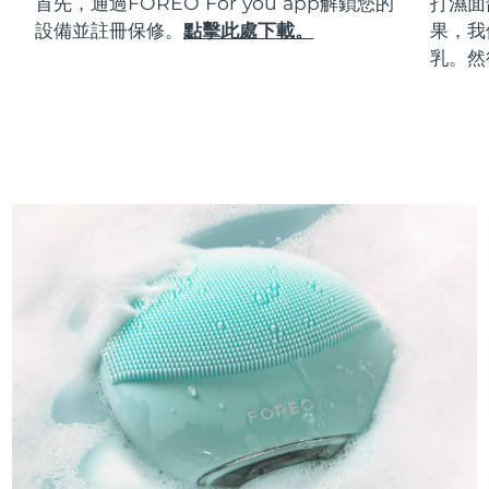
首先，通過FOREO For you app解鎖您的
打濕面
設備並註冊保修。
點擊此處下載。
果，我
乳。然