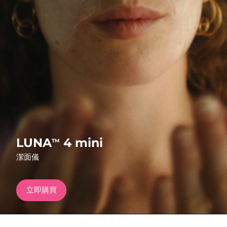
發貨國家
美國
預計送達日期
8/12/26
FAQ™ Dual LED Panel
英國
預計送達日期
8/11/26
熱門產品
西班牙
預計送達日期
8/11/26
澳洲
預計送達日期
8/14/26
法國
預計送達日期
8/11/26
特別優惠
暢銷產品
LUNA
4 mini
TM
德國
預計送達日期
8/11/26
潔面儀
加拿大
預計送達日期
8/15/26
立即購買
紅光療法
澳洲
預計送達日期
8/14/26