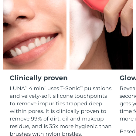
Professional IPL hair removal device
Microcurrent body toning
All hair treatments
All FAQ™ skincare
德國
預計送達日期
8/11/26
FAQ™產品
FAQ™產品
痘肌護理
眼部護理
直布羅陀
PEACH™ 2
LUNA™ 4 body
預計送達日期
8/15/26
FAQ™ products
All anti-aging treatments
All LED treatments
ESPADA™ 2 plus
BEAR™ 2 eyes & lips
IPL hair removal
Massaging body brush
All toning treatments
希臘
預計送達日期
8/11/26
Recurring acne LED therapy
Microcurrent line smoothing device
中國香港特別行政區
預計送達日期
8/12/26
PEACH™ 2 go
SUPERCHARGED™ serum
護發
毛孔護理
ESPADA™ 2
IRIS™ 2
Travel-friendly IPL hair removal
Firming body serum
匈牙利
LUNA™ 4 hair
預計送達日期
8/11/26
KIWI™ derma
Acne treatment device
Rejuvenating eye massager
NEW
2-in-1 LED scalp massager
Diamond microdermabrasion .
Clinically proven
Glow
冰島
預計送達日期
8/12/26
PEACH™ Cooling Prep Gel
LUNA
4 mini uses T-Sonic
pulsations
Reveal
TM
TM
ESPADA™ Blemish Solution
眼部護膚
牙齒美白
Cooling IPL hair removal gel
印尼
預計送達日期
8/9/26
and velvety-soft silicone touchpoints
secon
FLIP™ play advanced
KIWI™
Concentrated acne gel
Advanced eye care treatment
issa™ Teeth Whitening Set
to remove impurities trapped deep
gets y
LED light hairbrush
Blackhead remover
愛爾蘭
預計送達日期
8/11/26
更多的
within pores. It is clinically proven to
time f
Dual LED + sonic device & 18% PAP gel
remove 99% of dirt, oil and makeup
more r
ESPADA™ 設備
眼部護理設備
曼島
預計送達日期
8/13/26
LUNA™ Dual-Peptide Scalp
residue, and is 35x more hygienic than
KIWI™ 皮肤护理
All acne treatment devices
All revitalizing eye massagers
Serum
Based 
issa™ Teeth Whitening Gel
brushes with nylon bristles.