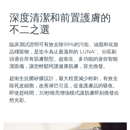
瑞典美膚護理
奧地利
預計送達日期
8/11/26
深度清潔和前置護膚的
巴林
預計送達日期
8/12/26
不二之選
面部清潔
緊致提拉
比利時
預計送達日期
8/11/26
臨床測試證明可有效去除99%的污垢、油脂和化妝
LUNA™ 4 套裝
BEAR™ 2 套裝
百慕達
預計送達日期
8/17/26
品殘留物，是迄今為止最溫和的 LUNA
。分區刷
TM
Anti-aging massage
Microcurrent toning
頭適合所有肌膚類型。超衛生、多功能的迷你智能
波士尼亞與赫塞哥維納
預計送達日期
8/14/26
潔面儀，讓您輕鬆呵護健康肌膚，容光煥發。
補水保濕
口腔護理
LUNA™ 4 Plus
BEAR™ 2 go
汶萊
預計送達日期
8/16/26
超衛生抗菌矽膠設計，最大程度減少粉刺，有效去
UFO™ 3 套裝
issa™ 4
Massage, LED heating
Microcurrent toning on-the-go
除死皮細胞，改善淋巴引流，促進護膚品的吸收。
FAQ™ 抗老護理
Deep facial hydration
Hybrid silicone sonic toothbrush
保加利亞
預計送達日期
8/11/26
即使趕時間，30秒煥亮增強模式讓肌膚即刻煥發自
然光彩。
NEW
LUNA™ 4 Men
BEAR™ 2 eyes & lips
加拿大
預計送達日期
8/15/26
UFO™ 3 LED
issa™ 4 plus
For men, anti-aging massage
Microcurrent line smoothing device
Near-infrared and red light therapy
Smart hybrid silicone sonic toothbrush
智利
預計送達日期
8/15/26
device
抗老
LED 護理