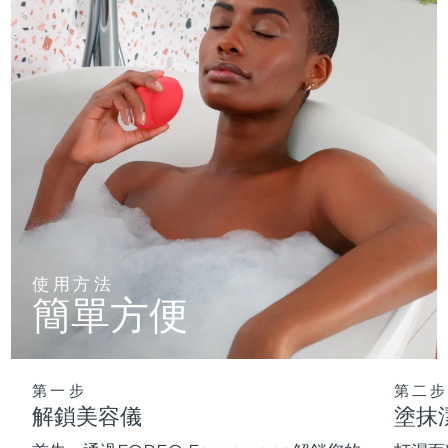
使用方法
簡單方便
第一步
第二步
解鎖美容儀
塗抹