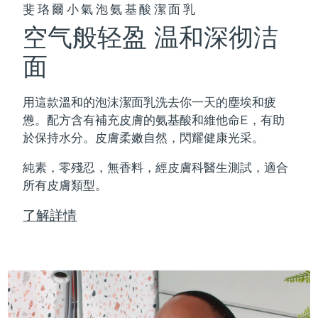
斐珞爾小氣泡氨基酸潔面乳
空气般轻盈 温和深彻洁
面
用這款溫和的泡沫潔面乳洗去你一天的塵埃和疲
憊。配方含有補充皮膚的氨基酸和維他命E，有助
於保持水分。皮膚柔嫩自然，閃耀健康光采。
純素，零殘忍，無香料，經皮膚科醫生測試，適合
所有皮膚類型。
了解詳情