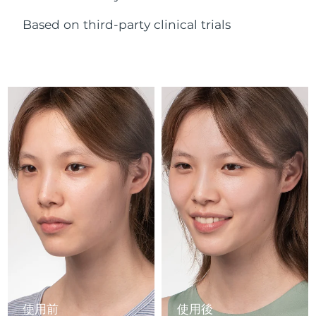
Advanced pore care essentials
以色列
預計送達日期
8/15/26
For healthy hair
18% PAP
護膚品
男士
Based on third-party clinical trials
義大利
預計送達日期
8/11/26
日本
預計送達日期
8/14/26
澤西島
預計送達日期
8/16/26
全部購買
哈薩克
預計送達日期
8/13/26
FOREO APP
科威特
預計送達日期
8/11/26
關於我們
拉脫維亞
預計送達日期
8/11/26
黎巴嫩
預計送達日期
8/12/26
立陶宛
預計送達日期
8/11/26
盧森堡
預計送達日期
8/11/26
使用前
使用後