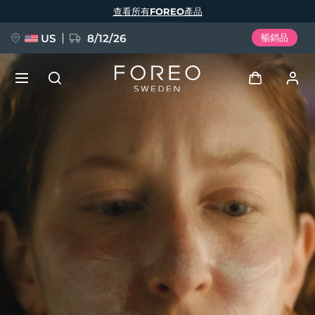
移
查看所有FOREO產品
至
主
內
容
US
8/12/26
暢銷品
新品
登入
語言
BREAKING NEWS
用戶信息
English
Deutsch
Español
我的設備
FAQ™ Pure Beauty-Tech Elixir
Français
Italiano
Português
我的訂單
Polski
Svenska
Русский
Türkçe
简体中文
繁體中文
我的地址
issa™ Teeth Whitening Set
我的訂閱