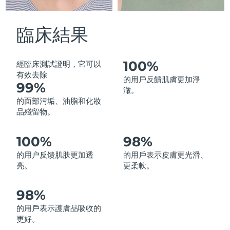
中國澳門特別行政區
預計送達日期
8/13/26
臨床結果
馬來西亞
預計送達日期
8/14/26
馬爾他
預計送達日期
8/11/26
100%
經臨床測試證明，它可以
有效去除
的用戶反饋肌膚更加淨
99%
墨西哥
預計送達日期
8/15/26
澈。
的面部污垢、油脂和化妝
摩納哥
預計送達日期
8/12/26
品殘留物。
荷蘭
預計送達日期
8/11/26
100%
98%
的用户反馈肌肤更加透
的用戶表示皮膚更光滑、
紐西蘭
預計送達日期
8/11/26
亮。
更柔軟。
挪威
預計送達日期
8/11/26
98%
阿曼
預計送達日期
8/14/26
的用戶表示護膚品吸收的
更好。
菲律賓
預計送達日期
8/14/26