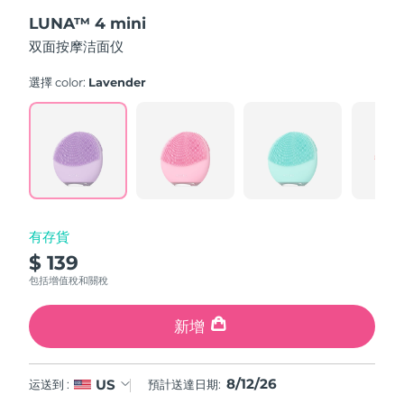
out
斯洛伐克
預計送達日期
8/11/26
LUNA™ 4 mini
of
5
双面按摩洁面仪
stars,
斯洛維尼亞
預計送達日期
8/11/26
average
rating
選擇 color:
Lavender
value.
南非
預計送達日期
8/19/26
Read
545
Reviews.
南韓
預計送達日期
8/13/26
Same
page
link.
西班牙
預計送達日期
8/11/26
瑞典
預計送達日期
8/11/26
有存貨
$ 139
瑞士
預計送達日期
8/11/26
包括增值稅和關稅
台灣
預計送達日期
8/16/26
新增
泰國
預計送達日期
8/15/26
8/12/26
US
运送到 :
預計送達日期:
土耳其
預計送達日期
8/12/26