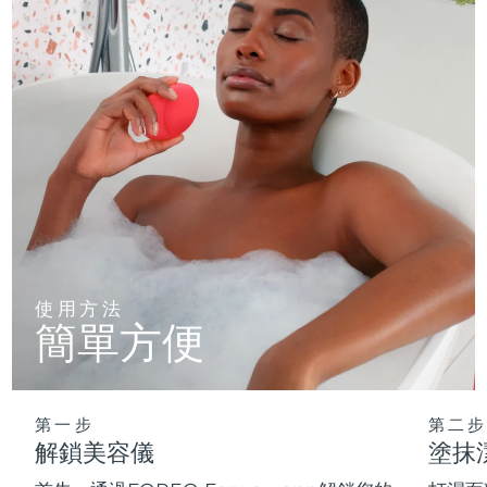
使用方法
簡單方便
第一步
第二步
解鎖美容儀
塗抹