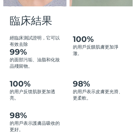
中國澳門特別行政區
預計送達日期
8/12/26
臨床結果
馬來西亞
預計送達日期
8/13/26
馬爾他
預計送達日期
8/10/26
100%
經臨床測試證明，它可以
有效去除
的用戶反饋肌膚更加淨
99%
墨西哥
預計送達日期
8/14/26
澈。
的面部污垢、油脂和化妝
摩納哥
預計送達日期
8/11/26
品殘留物。
荷蘭
預計送達日期
8/10/26
100%
98%
的用户反馈肌肤更加透
的用戶表示皮膚更光滑、
紐西蘭
預計送達日期
8/10/26
亮。
更柔軟。
挪威
預計送達日期
8/10/26
98%
阿曼
預計送達日期
8/13/26
的用戶表示護膚品吸收的
更好。
菲律賓
預計送達日期
8/13/26