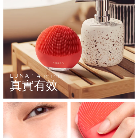
FAQ™ 101
FAQ™ 201
中國
LUNA™ 4 mini
面部提拉護理
預計送達日期
8/10/26
NEW
issa™ 4 smile
UFO™ 3 mini
Clinical anti-aging
LED mask
For young skin, T-zone
Premium anti-aging skincare
哥倫比亞
預計送達日期
8/14/26
Hybrid silicone sonic toothbrush
Red light therapy device for young skin
生髮
肌膚年輕化
克羅埃西亞
預計送達日期
8/10/26
FAQ™ 102
FAQ™ 202
LUNA™ 4 go
BEAR™ 設備
FAQ™ 301
FAQ™ 501
issa™ 4 baby
UFO™ 3 go
Advanced clinical anti-aging
LED mask
For travel or gym bag
All premium facelift devices
NEW
賽普勒斯
預計送達日期
8/11/26
LED hair strengthening scalp massager
Full-Spectrum Red Light Therapy
For ages 0-3
Portable red light therapy
捷克
預計送達日期
8/10/26
FAQ™ 103
FAQ™ 211
LUNA™護膚
保健品
FAQ™ Scalp Serum
FAQ™ 502
issa™ Teeth Whitening Set
面膜
Luxurious clinical anti-aging set
Anti-aging neck & décolleté LED mask
Premium cleansers & balm
丹麥
預計送達日期
8/10/26
LUNA
4 mini
TM
Scalp recovery probiotic serum
Full-Spectrum Red Light Therapy
Dual LED + sonic device & 18% PAP gel
Rejuvenation & hydration
真實有效
專業治療
愛沙尼亞
預計送達日期
8/10/26
FAQ™ P1 Primer
FAQ™ 221
LUNA™ 設備
FAQ™護膚品
ISSA™ 設備
UFO™ 設備
Manuka honey primer
Anti-aging LED hand mask
芬蘭
FAQ™ Red Light Serum
預計送達日期
8/10/26
All facial cleansing devices
All FAQ™ skincare
All silicone sonic toothbrushes
All deep facial hydration devices
法國
預計送達日期
8/10/26
脫毛
身體護理
FAQ™護膚品
FAQ™護膚品
PEACH™ 2 Pro Max
BEAR™ 2 body
FAQ™產品
FAQ™ skincare
法屬玻里尼西亞
預計送達日期
8/14/26
All FAQ™ skincare
All FAQ™ skincare