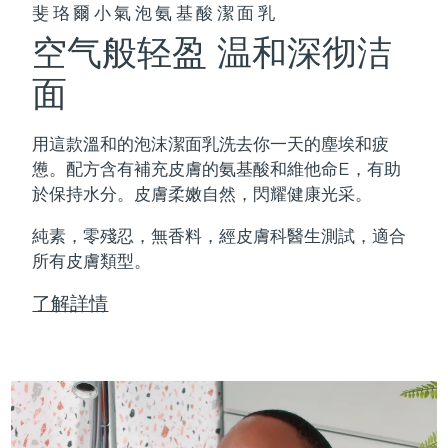
斐珞爾小氣泡氨基酸潔面乳
空气般轻盈 温和深彻洁
面
用這款溫和的泡沫潔面乳洗去你一天的塵埃和疲
憊。配方含有補充皮膚的氨基酸和維他命E，有助
於保持水分。皮膚柔嫩自然，閃耀健康光采。
純素，零殘忍，無香料，經皮膚科醫生測試，適合
所有皮膚類型。
了解詳情