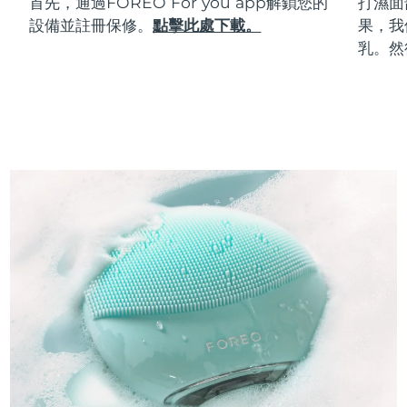
首先，通過FOREO For you app解鎖您的
打濕面
設備並註冊保修。
點擊此處下載。
果，我
乳。然