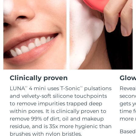
Professional IPL hair removal device
Microcurrent body toning
All hair treatments
All FAQ™ skincare
德國
預計送達日期
8/10/26
FAQ™產品
FAQ™產品
痘肌護理
眼部護理
直布羅陀
PEACH™ 2
LUNA™ 4 body
預計送達日期
8/14/26
FAQ™ products
All anti-aging treatments
All LED treatments
ESPADA™ 2 plus
BEAR™ 2 eyes & lips
IPL hair removal
Massaging body brush
All toning treatments
希臘
預計送達日期
8/10/26
Recurring acne LED therapy
Microcurrent line smoothing device
中國香港特別行政區
預計送達日期
8/11/26
PEACH™ 2 go
SUPERCHARGED™ serum
護發
毛孔護理
ESPADA™ 2
IRIS™ 2
Travel-friendly IPL hair removal
Firming body serum
匈牙利
LUNA™ 4 hair
預計送達日期
8/10/26
KIWI™ derma
Acne treatment device
Rejuvenating eye massager
NEW
2-in-1 LED scalp massager
Diamond microdermabrasion .
Clinically proven
Glow
冰島
預計送達日期
8/11/26
PEACH™ Cooling Prep Gel
LUNA
4 mini uses T-Sonic
pulsations
Reveal
TM
TM
ESPADA™ Blemish Solution
眼部護膚
牙齒美白
Cooling IPL hair removal gel
印尼
預計送達日期
8/8/26
and velvety-soft silicone touchpoints
secon
FLIP™ play advanced
KIWI™
Concentrated acne gel
Advanced eye care treatment
issa™ Teeth Whitening Set
to remove impurities trapped deep
gets y
LED light hairbrush
Blackhead remover
愛爾蘭
預計送達日期
8/10/26
更多的
within pores. It is clinically proven to
time f
Dual LED + sonic device & 18% PAP gel
remove 99% of dirt, oil and makeup
more r
ESPADA™ 設備
眼部護理設備
曼島
預計送達日期
8/12/26
LUNA™ Dual-Peptide Scalp
residue, and is 35x more hygienic than
KIWI™ 皮肤护理
All acne treatment devices
All revitalizing eye massagers
Serum
Based 
issa™ Teeth Whitening Gel
brushes with nylon bristles.