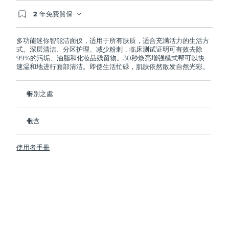
2 年免費質保
阿拉伯聯合大公國
預計送達日期
8/11/26
如果您在2年質保期內發現任何非人為品質問題，
FOREO將免費為您更換產品。
多功能迷你智能洁面仪，适用于所有肤质，适合充满活力的生活方
英國
預計送達日期
8/10/26
式。深层清洁、分区护理、减少粉刺，临床测试证明可有效去除
99%的污垢、油脂和化妆品残留物。30秒焕亮增强模式帮可以快
速温和地进行面部清洁。即使生活忙碌，肌肤依然散发自然光彩。
美國
預計送達日期
8/11/26
烏茲別克
特別之處
預計送達日期
8/15/26
衛生性是尼龍刷頭的35倍。
越南
預計送達日期
8/16/26
包含
100%的用戶反饋肌膚更加淨澈，透亮。
96%的用戶反饋肌膚看上去更健康。
LUNA
4 mini
™
使用者手冊
98% 的用戶表示護膚品吸收的更好。
USB 充電線
雙面刷頭和30秒煥亮增強模式探索更便捷清潔方式。
旅行袋
12檔脈動強度，輕便小巧，人體工程學設計貼合面部輪廓。
快速操作指南
基本操作指南
2年質保 (西班牙、葡萄牙、瑞典：3年質保)