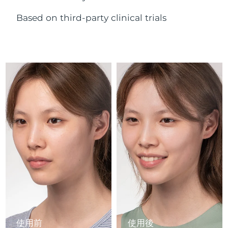
Advanced pore care essentials
以色列
預計送達日期
8/14/26
For healthy hair
18% PAP
護膚品
男士
Based on third-party clinical trials
義大利
預計送達日期
8/10/26
日本
預計送達日期
8/13/26
澤西島
預計送達日期
8/15/26
全部購買
哈薩克
預計送達日期
8/12/26
FOREO APP
科威特
預計送達日期
8/10/26
關於我們
拉脫維亞
預計送達日期
8/10/26
黎巴嫩
預計送達日期
8/11/26
立陶宛
預計送達日期
8/10/26
盧森堡
預計送達日期
8/10/26
使用前
使用後