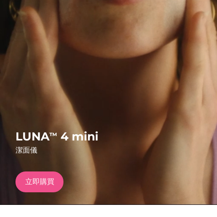
發貨國家
美國
預計送達日期
8/11/26
FAQ™ Dual LED Panel
英國
預計送達日期
8/10/26
熱門產品
西班牙
預計送達日期
8/10/26
澳洲
預計送達日期
8/13/26
法國
預計送達日期
8/10/26
特別優惠
暢銷產品
LUNA
4 mini
TM
德國
預計送達日期
8/10/26
潔面儀
加拿大
預計送達日期
8/14/26
立即購買
紅光療法
澳洲
預計送達日期
8/13/26