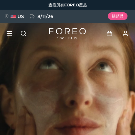
移
查看所有FOREO產品
至
主
內
容
US
8/11/26
暢銷品
新品
登入
語言
BREAKING NEWS
用戶信息
English
Deutsch
Español
我的設備
FAQ™ Pure Beauty-Tech Elixir
Français
Italiano
Português
我的訂單
Polski
Svenska
Русский
Türkçe
简体中文
繁體中文
我的地址
issa™ Teeth Whitening Set
我的訂閱