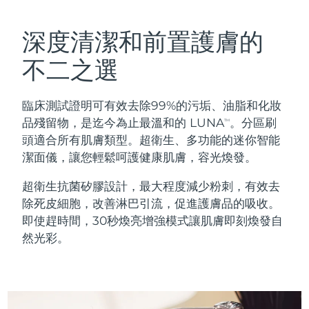
瑞典美膚護理
奧地利
預計送達日期
8/10/26
深度清潔和前置護膚的
巴林
預計送達日期
8/11/26
不二之選
面部清潔
緊致提拉
比利時
預計送達日期
8/10/26
臨床測試證明可有效去除99%的污垢、油脂和化妝
LUNA™ 4 套裝
BEAR™ 2 套裝
百慕達
預計送達日期
8/16/26
品殘留物，是迄今為止最溫和的 LUNA
。分區刷
TM
Anti-aging massage
Microcurrent toning
頭適合所有肌膚類型。超衛生、多功能的迷你智能
波士尼亞與赫塞哥維納
預計送達日期
8/13/26
潔面儀，讓您輕鬆呵護健康肌膚，容光煥發。
補水保濕
口腔護理
LUNA™ 4 Plus
BEAR™ 2 go
汶萊
預計送達日期
8/15/26
超衛生抗菌矽膠設計，最大程度減少粉刺，有效去
UFO™ 3 套裝
issa™ 4
Massage, LED heating
Microcurrent toning on-the-go
除死皮細胞，改善淋巴引流，促進護膚品的吸收。
FAQ™ 抗老護理
Deep facial hydration
Hybrid silicone sonic toothbrush
保加利亞
預計送達日期
8/10/26
即使趕時間，30秒煥亮增強模式讓肌膚即刻煥發自
然光彩。
NEW
LUNA™ 4 Men
BEAR™ 2 eyes & lips
加拿大
預計送達日期
8/14/26
UFO™ 3 LED
issa™ 4 plus
For men, anti-aging massage
Microcurrent line smoothing device
Near-infrared and red light therapy
Smart hybrid silicone sonic toothbrush
智利
預計送達日期
8/14/26
device
抗老
LED 護理