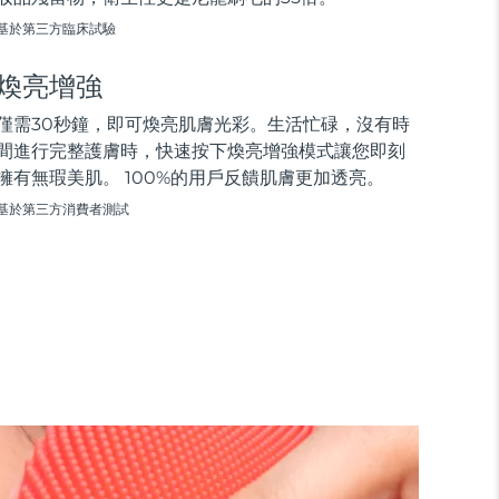
基於第三方臨床試驗
煥亮增強
僅需30秒鐘，即可煥亮肌膚光彩。生活忙碌，沒有時
間進行完整護膚時，快速按下煥亮增強模式讓您即刻
擁有無瑕美肌。 100%的用戶反饋肌膚更加透亮。
基於第三方消費者測試