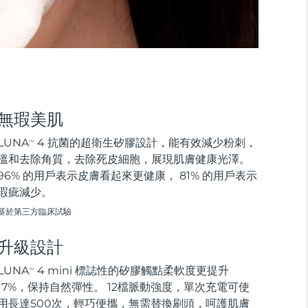
無瑕美肌
LUNA
4 抗菌的超衛生矽膠設計，能有效減少粉刺，
TM
溫和去除角質，去除死皮細胞，展現肌膚健康光澤。
96% 的用戶表示皮膚看起來更健康， 81% 的用戶表示
瑕疵減少。
基於第三方臨床試驗
升級設計
LUNA
4 mini 標誌性的矽膠觸點柔軟度更提升
TM
17%，保持自然彈性。 12檔脈動強度，單次充電可使
用長達500次，輕巧便攜，無需替換刷頭，呵護肌膚