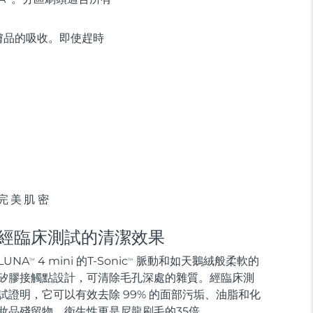
膚品的吸收。即使趕時
完美肌密
經臨床測試的清潔效果
LUNA
4 mini 的T-Sonic
脈動和如天鵝絨般柔軟的
TM
TM
矽膠接觸點設計，可清除毛孔深處的雜質。經臨床測
試證明，它可以有效去除 99% 的面部污垢、油脂和化
妝品殘留物，衛生性更是尼龍刷毛的35倍。