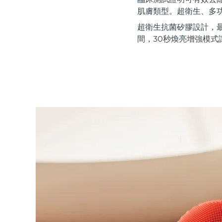
紅光療法
肌膚類型。超衛生、多
超衛生抗菌矽膠設計，
間，30秒煥亮增強模式
瑞典美膚護理
面部清潔
緊致提拉
LUNA™ 4 套裝
BEAR™ 2 套裝
Anti-aging massage
Microcurrent toning
補水保濕
口腔護理
LUNA™ 4 Plus
BEAR™ 2 go
UFO™ 3 套裝
issa™ 4
Massage, LED heating
Microcurrent toning on-the-go
Deep facial hydration
Hybrid silicone sonic toothbrush
FAQ™ 抗老護理
LUNA™ 4 Men
BEAR™ 2 eyes & lips
NEW
UFO™ 3 LED
issa™ 4 plus
For men, anti-aging massage
Microcurrent line smoothing device