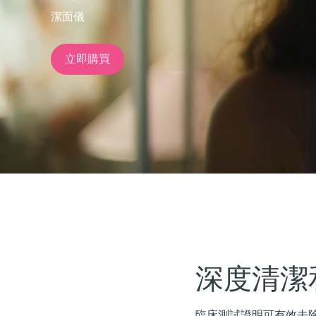
潔面儀
issa™ Teeth Whitening Set
立即購買
FAQ™ Dual LED Panel
熱門產品
特別優惠
暢銷產品
深度清潔
臨床測試證明可有效去除