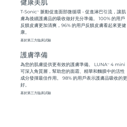
健康美肌
脫毛
FAQ™護膚品
身體護理
FAQ™護膚品
FAQ™產品
FAQ™ skincare
All FAQ™ skincare
All FAQ™ skincare
PEACH™ 2 Pro Max
BEAR™ 2 body
T-Sonic
脈動促進面部微循環 - 促進淋巴引流，讓肌
TM
All hair treatments
All FAQ™ skincare
Professional IPL hair removal device
Microcurrent body toning
膚為後續護膚品的吸收做好充分準備。 100% 的用戶
反饋皮膚更加清爽，96% 的用戶反饋皮膚看起來更健
FAQ™產品
FAQ™產品
康。
痘肌護理
FAQ™ products
眼部護理
All anti-aging treatments
All LED treatments
PEACH™ 2
LUNA™ 4 body
All toning treatments
基於第三方臨床試驗
ESPADA™ 2 plus
BEAR™ 2 eyes & lips
IPL hair removal
Massaging body brush
Recurring acne LED therapy
Microcurrent line smoothing device
護膚準備
PEACH™ 2 go
SUPERCHARGED™ serum
為您的肌膚提供更有效的護膚準備。 LUNA
4 mini
護發
毛孔護理
TM
ESPADA™ 2
IRIS™ 2
Travel-friendly IPL hair removal
Firming body serum
可深入角質層，幫助您的面霜、精華和麵膜中的活性
LUNA™ 4 hair
KIWI™ derma
Acne treatment device
Rejuvenating eye massager
成分發揮最佳作用。 98% 的用戶表示護膚品吸收的
NEW
2-in-1 LED scalp massager
Diamond microdermabrasion .
好。
PEACH™ Cooling Prep Gel
基於第三方臨床試驗
ESPADA™ Blemish Solution
眼部護膚
牙齒美白
Cooling IPL hair removal gel
FLIP™ play advanced
KIWI™
Concentrated acne gel
Advanced eye care treatment
issa™ Teeth Whitening Set
LED light hairbrush
Blackhead remover
Dual LED + sonic device & 18% PAP gel
更多的
ESPADA™ 設備
眼部護理設備
LUNA™ Dual-Peptide Scalp