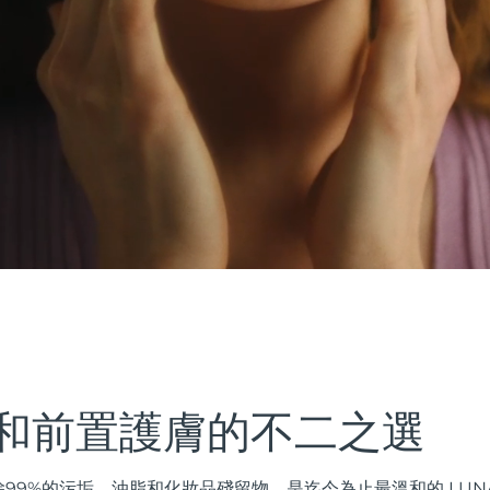
和前置護膚的不二之選
99%的污垢、油脂和化妝品殘留物，是迄今為止最溫和的 LUN