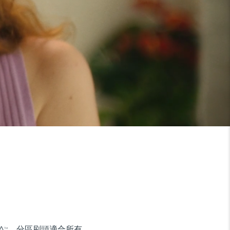
A
。分區刷頭適合所有
TM