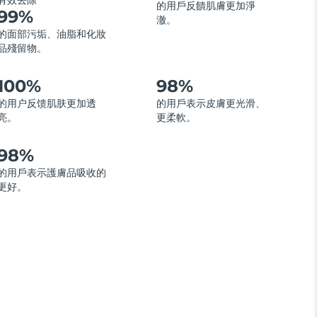
有效去除
的用戶反饋肌膚更加淨
99%
澈。
的面部污垢、油脂和化妝
品殘留物。
100%
98%
的用户反馈肌肤更加透
的用戶表示皮膚更光滑、
亮。
更柔軟。
98%
的用戶表示護膚品吸收的
更好。