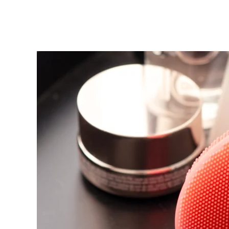
KIWI™ 皮肤护理
All acne treatment devices
All revitalizing eye massagers
Serum
issa™ Teeth Whitening Gel
Advanced pore care essentials
For healthy hair
18% PAP
護膚品
男士
全部購買
FOREO APP
關於我們