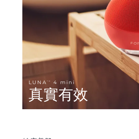
Near-infrared and red light therapy device
Smart hybrid silicone sonic toothbrush
抗老
LED 護理
LUNA™ 4 mini
面部提拉護理
FAQ™ 101
FAQ™ 201
UFO™ 3 mini
issa™ 4 smile
For young skin, T-zone
Premium anti-aging skincare
NEW
Clinical anti-aging
LED mask
Red light therapy device for young skin
Hybrid silicone sonic toothbrush
生髮
LUNA™ 4 go
BEAR™ 設備
肌膚年輕化
FAQ™ 102
FAQ™ 202
UFO™ 3 go
issa™ 4 baby
For travel or gym bag
All premium facelift devices
FAQ™ 301
FAQ™ 501
Advanced clinical anti-aging
LED mask
Portable red light therapy
For ages 0-3
NEW
LED hair strengthening scalp massager
Full-Spectrum Red Light Therapy
LUNA™護膚
LUNA
4 mini
FAQ™ 103
TM
FAQ™ 211
保健品
面膜
issa™ Teeth Whitening Set
Premium cleansers & balm
真實有效
FAQ™ Scalp Serum
FAQ™ 502
Luxurious clinical anti-aging set
Anti-aging neck & décolleté LED mask
Rejuvenation & hydration
Dual LED + sonic device & 18% PAP gel
Scalp recovery probiotic serum
Full-Spectrum Red Light Therapy
LUNA™ 設備
專業治療
FAQ™ P1 Primer
FAQ™ 221
UFO™ 設備
ISSA™ 設備
All facial cleansing devices
FAQ™護膚品
Manuka honey primer
Anti-aging LED hand mask
FAQ™ Red Light Serum
All deep facial hydration devices
All silicone sonic toothbrushes
All FAQ™ skincare