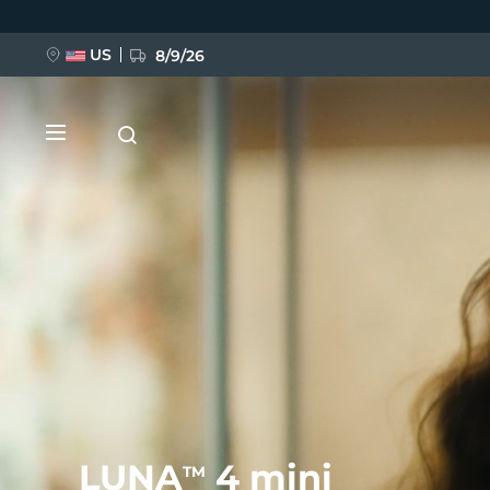
移
至
主
內
US
8/9/26
容
新品
BREAKING NEWS
FAQ™ Pure Beauty-Tech Elixir
LUNA
4 mini
TM