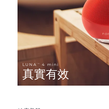
Near-infrared and red light therapy device
Smart hybrid silicone sonic toothbrush
抗老
LED 護理
LUNA™ 4 mini
面部提拉護理
FAQ™ 101
FAQ™ 201
UFO™ 3 mini
issa™ 4 smile
For young skin, T-zone
Premium anti-aging skincare
NEW
Clinical anti-aging
LED mask
Red light therapy device for young skin
Hybrid silicone sonic toothbrush
生髮
LUNA™ 4 go
BEAR™ 設備
肌膚年輕化
FAQ™ 102
FAQ™ 202
UFO™ 3 go
issa™ 4 baby
For travel or gym bag
All premium facelift devices
FAQ™ 301
FAQ™ 501
Advanced clinical anti-aging
LED mask
Portable red light therapy
For ages 0-3
NEW
LED hair strengthening scalp massager
Full-Spectrum Red Light Therapy
LUNA™護膚
LUNA
4 mini
FAQ™ 103
TM
FAQ™ 211
保健品
面膜
issa™ Teeth Whitening Set
Premium cleansers & balm
真實有效
FAQ™ Scalp Serum
FAQ™ 502
Luxurious clinical anti-aging set
Anti-aging neck & décolleté LED mask
Rejuvenation & hydration
Dual LED + sonic device & 18% PAP gel
Scalp recovery probiotic serum
Full-Spectrum Red Light Therapy
LUNA™ 設備
專業治療
FAQ™ P1 Primer
FAQ™ 221
UFO™ 設備
ISSA™ 設備
All facial cleansing devices
FAQ™護膚品
Manuka honey primer
Anti-aging LED hand mask
FAQ™ Red Light Serum
All deep facial hydration devices
All silicone sonic toothbrushes
All FAQ™ skincare