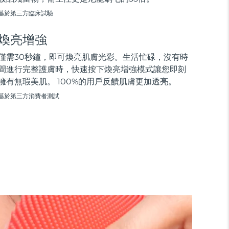
基於第三方臨床試驗
煥亮增強
僅需30秒鐘，即可煥亮肌膚光彩。生活忙碌，沒有時
間進行完整護膚時，快速按下煥亮增強模式讓您即刻
擁有無瑕美肌。 100%的用戶反饋肌膚更加透亮。
基於第三方消費者測試