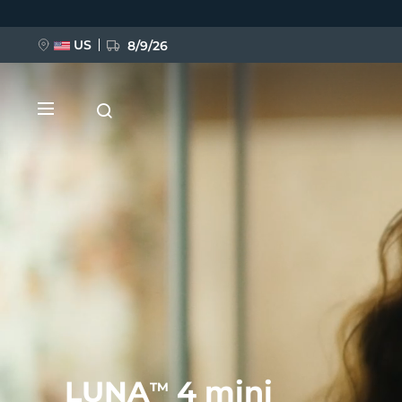
移
至
主
內
US
8/9/26
容
新品
BREAKING NEWS
FAQ™ Pure Beauty-Tech Elixir
LUNA
4 mini
TM