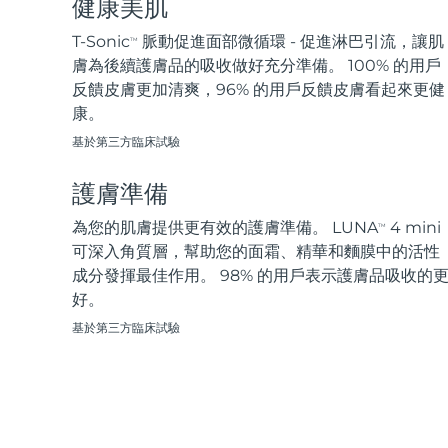
健康美肌
脫毛
FAQ™護膚品
身體護理
FAQ™護膚品
FAQ™產品
FAQ™ skincare
All FAQ™ skincare
All FAQ™ skincare
PEACH™ 2 Pro Max
BEAR™ 2 body
T-Sonic
脈動促進面部微循環 - 促進淋巴引流，讓肌
TM
All hair treatments
All FAQ™ skincare
Professional IPL hair removal device
Microcurrent body toning
膚為後續護膚品的吸收做好充分準備。 100% 的用戶
反饋皮膚更加清爽，96% 的用戶反饋皮膚看起來更健
FAQ™產品
FAQ™產品
康。
痘肌護理
FAQ™ products
眼部護理
All anti-aging treatments
All LED treatments
PEACH™ 2
LUNA™ 4 body
All toning treatments
基於第三方臨床試驗
ESPADA™ 2 plus
BEAR™ 2 eyes & lips
IPL hair removal
Massaging body brush
Recurring acne LED therapy
Microcurrent line smoothing device
護膚準備
PEACH™ 2 go
SUPERCHARGED™ serum
為您的肌膚提供更有效的護膚準備。 LUNA
4 mini
護發
毛孔護理
TM
ESPADA™ 2
IRIS™ 2
Travel-friendly IPL hair removal
Firming body serum
可深入角質層，幫助您的面霜、精華和麵膜中的活性
LUNA™ 4 hair
KIWI™ derma
Acne treatment device
Rejuvenating eye massager
成分發揮最佳作用。 98% 的用戶表示護膚品吸收的
NEW
2-in-1 LED scalp massager
Diamond microdermabrasion .
好。
PEACH™ Cooling Prep Gel
基於第三方臨床試驗
ESPADA™ Blemish Solution
眼部護膚
牙齒美白
Cooling IPL hair removal gel
FLIP™ play advanced
KIWI™
Concentrated acne gel
Advanced eye care treatment
issa™ Teeth Whitening Set
LED light hairbrush
Blackhead remover
Dual LED + sonic device & 18% PAP gel
更多的
ESPADA™ 設備
眼部護理設備
LUNA™ Dual-Peptide Scalp