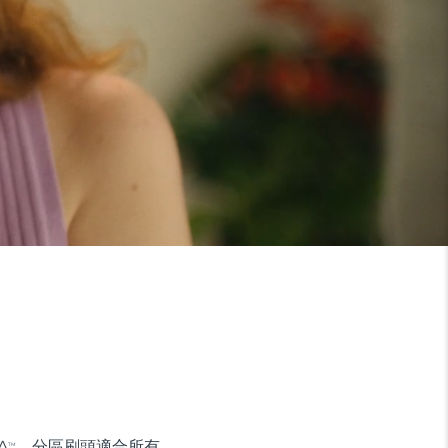
A
。分區刷頭適合所有
TM