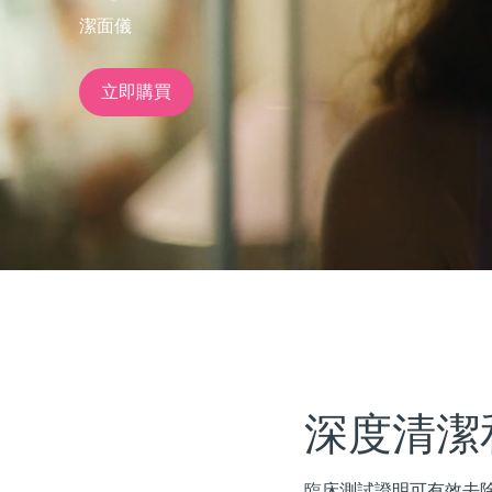
潔面儀
issa™ Teeth Whitening Set
立即購買
FAQ™ Dual LED Panel
熱門產品
特別優惠
暢銷產品
深度清潔
臨床測試證明可有效去除