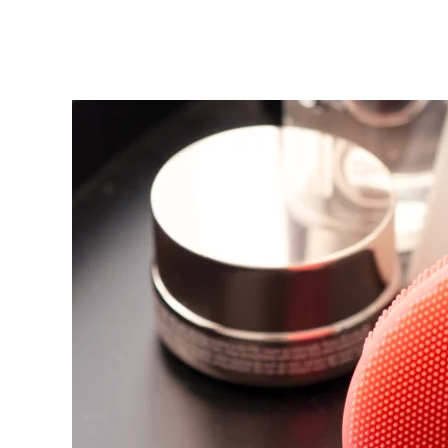
KIWI™ 皮肤护理
All acne treatment devices
All revitalizing eye massagers
Serum
issa™ Teeth Whitening Gel
Advanced pore care essentials
For healthy hair
18% PAP
護膚品
男士
全部購買
FOREO APP
關於我們