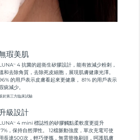
無瑕美肌
LUNA
4 抗菌的超衛生矽膠設計，能有效減少粉刺，
TM
溫和去除角質，去除死皮細胞，展現肌膚健康光澤。
96% 的用戶表示皮膚看起來更健康， 81% 的用戶表示
瑕疵減少。
基於第三方臨床試驗
升級設計
LUNA
4 mini 標誌性的矽膠觸點柔軟度更提升
TM
17%，保持自然彈性。 12檔脈動強度，單次充電可使
用長達500次，輕巧便攜，無需替換刷頭，呵護肌膚