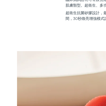
紅光療法
肌膚類型。超衛生、多
超衛生抗菌矽膠設計，
間，30秒煥亮增強模式
瑞典美膚護理
面部清潔
緊致提拉
LUNA™ 4 套裝
BEAR™ 2 套裝
Anti-aging massage
Microcurrent toning
補水保濕
口腔護理
LUNA™ 4 Plus
BEAR™ 2 go
UFO™ 3 套裝
issa™ 4
Massage, LED heating
Microcurrent toning on-the-go
Deep facial hydration
Hybrid silicone sonic toothbrush
FAQ™ 抗老護理
LUNA™ 4 Men
BEAR™ 2 eyes & lips
NEW
UFO™ 3 LED
issa™ 4 plus
For men, anti-aging massage
Microcurrent line smoothing device