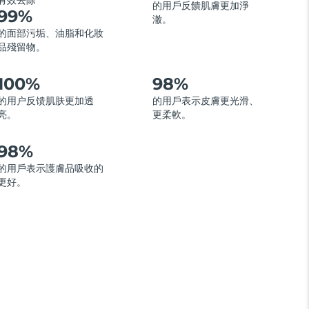
有效去除
的用戶反饋肌膚更加淨
99%
澈。
的面部污垢、油脂和化妝
品殘留物。
100%
98%
的用户反馈肌肤更加透
的用戶表示皮膚更光滑、
亮。
更柔軟。
98%
的用戶表示護膚品吸收的
更好。