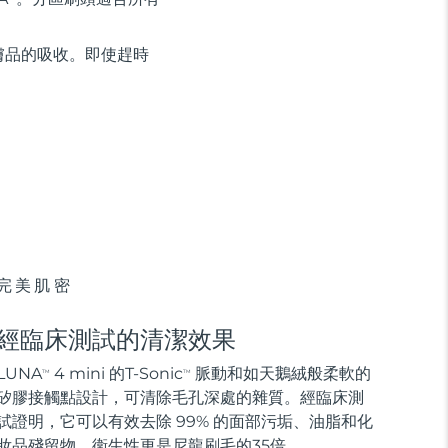
膚品的吸收。即使趕時
完美肌密
經臨床測試的清潔效果
LUNA
4 mini 的T-Sonic
脈動和如天鵝絨般柔軟的
TM
TM
矽膠接觸點設計，可清除毛孔深處的雜質。經臨床測
試證明，它可以有效去除 99% 的面部污垢、油脂和化
妝品殘留物，衛生性更是尼龍刷毛的35倍。