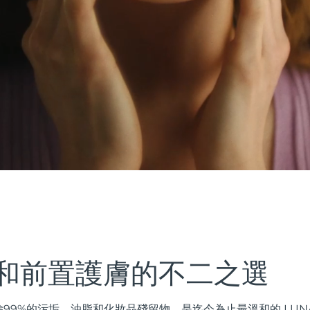
和前置護膚的不二之選
99%的污垢、油脂和化妝品殘留物，是迄今為止最溫和的 LUN