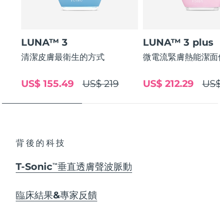
LUNA™ 3
LUNA™ 3 plus
清潔皮膚最衛生的方式
微電流緊膚熱能潔面
US$ 155.49
US$ 219
US$ 212.29
US$
背後的科技
T-Sonic
垂直透膚聲波脈動
TM
臨床結果&專家反饋