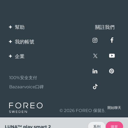
幫助
關註我們
聯繫我們
我的帳號
訂單與運輸
產品註冊
企業
保修與退換貨
客服支持
關於FOREO
常見問題
100%安全支付
夥伴計畫
電池資訊
Bazaarvoice口碑
聯盟新聞
MYSA
開始聊天
© 2026 FOREO 保留所有權利
成為合作夥伴
使用條款
LUNA™ play smart 2
系列
購買