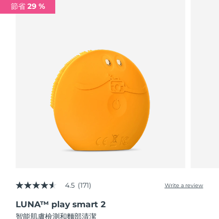
節省 29 %
阿拉伯聯合大公國
預計送達日期
8/9/26
英國
預計送達日期
8/8/26
美國
預計送達日期
8/9/26
烏茲別克
預計送達日期
8/13/26
越南
預計送達日期
8/14/26
4.5
(171)
Write a review
4.5
out
LUNA™ play smart 2
of
5
智能肌膚檢測和麵部清潔