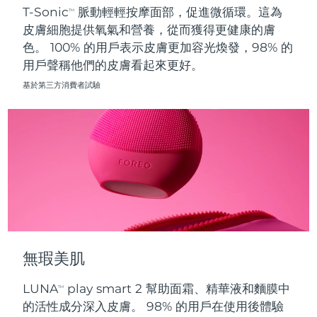
T-Sonic
脈動輕輕按摩面部，促進微循環。這為
TM
皮膚細胞提供氧氣和營養，從而獲得更健康的膚
波蘭
預計送達日期
8/9/26
色。 100% 的用戶表示皮膚更加容光煥發，98% 的
用戶聲稱他們的皮膚看起來更好。
葡萄牙
預計送達日期
8/8/26
基於第三方消費者試驗
波多黎各
預計送達日期
8/10/26
卡達
預計送達日期
8/9/26
留尼旺
預計送達日期
8/13/26
羅馬尼亞
預計送達日期
8/8/26
俄羅斯
預計送達日期
8/16/26
無瑕美肌
沙烏地阿拉伯
預計送達日期
8/9/26
LUNA
play smart 2 幫助面霜、精華液和麵膜中
TM
新加坡
預計送達日期
8/10/26
的活性成分深入皮膚。 98% 的用戶在使用後體驗