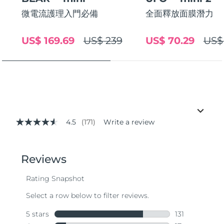
微電流護理入門必備
全面釋放面膜潛力
US$ 169.69
US$ 239
US$ 70.29
US$
4.5
(171)
Write a review
4.5
out
of
5
stars,
average
rating
value.
Read
171
Reviews.
Same
page