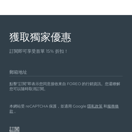
獲取獨家優惠
訂閱即可享受首單 15% 折扣！
郵箱地址
點擊“訂閱”即表示您同意接收來自 FOREO 的行銷資訊。您還瞭解
您可以隨時取消訂閱。
本網站受 reCAPTCHA 保護，並適用 Google
隱私政策
和
服務條
款
。