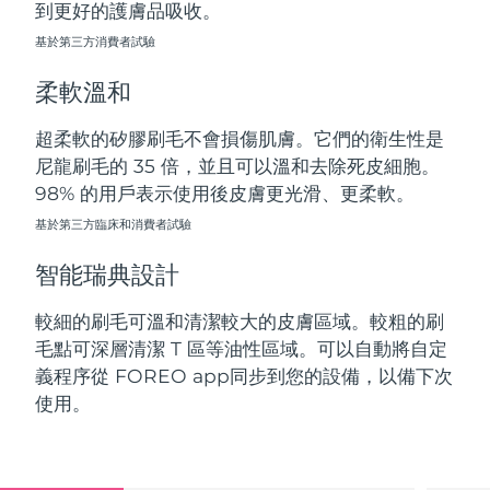
到更好的護膚品吸收。
斯洛伐克
預計送達日期
8/8/26
基於第三方消費者試驗
斯洛維尼亞
預計送達日期
8/8/26
柔軟溫和
南非
預計送達日期
8/16/26
超柔軟的矽膠刷毛不會損傷肌膚。它們的衛生性是
尼龍刷毛的 35 倍，並且可以溫和去除死皮細胞。
南韓
預計送達日期
8/10/26
98% 的用戶表示使用後皮膚更光滑、更柔軟。
西班牙
基於第三方臨床和消費者試驗
預計送達日期
8/8/26
智能瑞典設計
瑞典
預計送達日期
8/8/26
較細的刷毛可溫和清潔較大的皮膚區域。較粗的刷
瑞士
預計送達日期
8/8/26
毛點可深層清潔 T 區等油性區域。可以自動將自定
義程序從 FOREO app同步到您的設備，以備下次
台灣
預計送達日期
8/13/26
使用。
泰國
預計送達日期
8/12/26
土耳其
預計送達日期
8/9/26