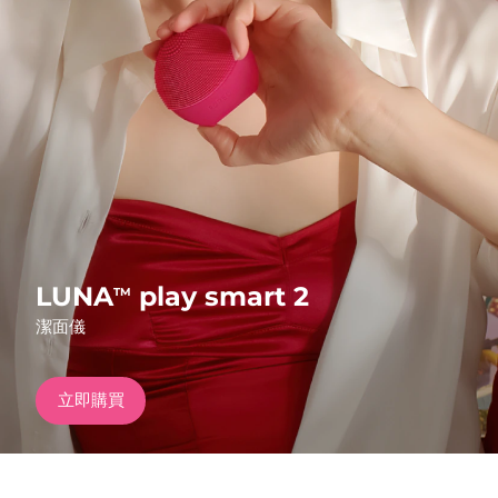
發貨國家
美國
預計送達日期
8/9/26
FAQ™ Dual LED Panel
英國
預計送達日期
8/8/26
熱門產品
西班牙
預計送達日期
8/8/26
澳洲
預計送達日期
8/11/26
法國
預計送達日期
8/8/26
LUNA
play smart 2
TM
特別優惠
暢銷產品
潔面儀
德國
預計送達日期
8/8/26
加拿大
預計送達日期
8/12/26
立即購買
紅光療法
澳洲
預計送達日期
8/11/26