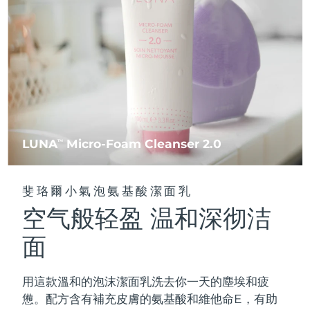
FAQ™ 101
FAQ™ 201
中國
LUNA™ 4 mini
面部提拉護理
預計送達日期
8/8/26
NEW
issa™ 4 smile
UFO™ 3 mini
Clinical anti-aging
LED mask
For young skin, T-zone
Premium anti-aging skincare
哥倫比亞
預計送達日期
8/12/26
Hybrid silicone sonic toothbrush
Red light therapy device for young skin
生髮
肌膚年輕化
克羅埃西亞
預計送達日期
8/8/26
FAQ™ 102
FAQ™ 202
LUNA™ 4 go
BEAR™ 設備
FAQ™ 301
FAQ™ 501
issa™ 4 baby
UFO™ 3 go
Advanced clinical anti-aging
LED mask
For travel or gym bag
All premium facelift devices
NEW
賽普勒斯
預計送達日期
8/9/26
LED hair strengthening scalp massager
Full-Spectrum Red Light Therapy
For ages 0-3
Portable red light therapy
捷克
預計送達日期
8/8/26
FAQ™ 103
FAQ™ 211
LUNA
Micro-Foam Cleanser 2.0
LUNA™護膚
TM
保健品
FAQ™ Scalp Serum
FAQ™ 502
issa™ Teeth Whitening Set
面膜
Luxurious clinical anti-aging set
Anti-aging neck & décolleté LED mask
Premium cleansers & balm
丹麥
預計送達日期
8/8/26
Scalp recovery probiotic serum
Full-Spectrum Red Light Therapy
Dual LED + sonic device & 18% PAP gel
Rejuvenation & hydration
專業治療
斐珞爾小氣泡氨基酸潔面乳
愛沙尼亞
預計送達日期
8/8/26
空气般轻盈 温和深彻洁
FAQ™ P1 Primer
FAQ™ 221
LUNA™ 設備
FAQ™護膚品
ISSA™ 設備
UFO™ 設備
Manuka honey primer
Anti-aging LED hand mask
芬蘭
FAQ™ Red Light Serum
預計送達日期
8/8/26
All facial cleansing devices
面
All FAQ™ skincare
All silicone sonic toothbrushes
All deep facial hydration devices
法國
預計送達日期
8/8/26
脫毛
身體護理
用這款溫和的泡沫潔面乳洗去你一天的塵埃和疲
FAQ™護膚品
FAQ™護膚品
PEACH™ 2 Pro Max
BEAR™ 2 body
FAQ™產品
FAQ™ skincare
法屬玻里尼西亞
預計送達日期
8/12/26
憊。配方含有補充皮膚的氨基酸和維他命E，有助
All FAQ™ skincare
All FAQ™ skincare