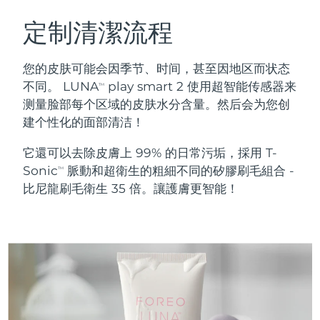
瑞典美膚護理
奧地利
預計送達日期
8/8/26
定制清潔流程
巴林
預計送達日期
8/9/26
您的皮肤可能会因季节、时间，甚至因地区而状态
面部清潔
緊致提拉
不同。 LUNA
play smart 2 使用超智能传感器来
TM
比利時
預計送達日期
8/8/26
测量脸部每个区域的皮肤水分含量。然后会为您创
LUNA™ 4 套裝
BEAR™ 2 套裝
建个性化的面部清洁！
百慕達
預計送達日期
8/14/26
Anti-aging massage
Microcurrent toning
它還可以去除皮膚上 99% 的日常污垢，採用 T-
波士尼亞與赫塞哥維納
預計送達日期
8/11/26
Sonic
脈動和超衛生的粗細不同的矽膠刷毛組合 -
補水保濕
口腔護理
TM
LUNA™ 4 Plus
BEAR™ 2 go
比尼龍刷毛衛生 35 倍。讓護膚更智能！
汶萊
預計送達日期
8/13/26
UFO™ 3 套裝
issa™ 4
Massage, LED heating
Microcurrent toning on-the-go
FAQ™ 抗老護理
Deep facial hydration
Hybrid silicone sonic toothbrush
保加利亞
預計送達日期
8/8/26
NEW
LUNA™ 4 Men
BEAR™ 2 eyes & lips
加拿大
預計送達日期
8/12/26
UFO™ 3 LED
issa™ 4 plus
For men, anti-aging massage
Microcurrent line smoothing device
Near-infrared and red light therapy
Smart hybrid silicone sonic toothbrush
智利
預計送達日期
8/12/26
device
抗老
LED 護理