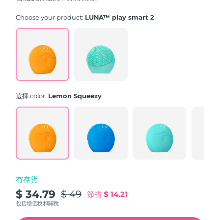
stars,
average
rating
Choose your product:
LUNA™ play smart 2
value.
Read
171
Reviews.
Same
page
link.
選擇 color:
Lemon Squeezy
有存貨
$ 34.79
$ 49
節省
$ 14.21
包括增值稅和關稅