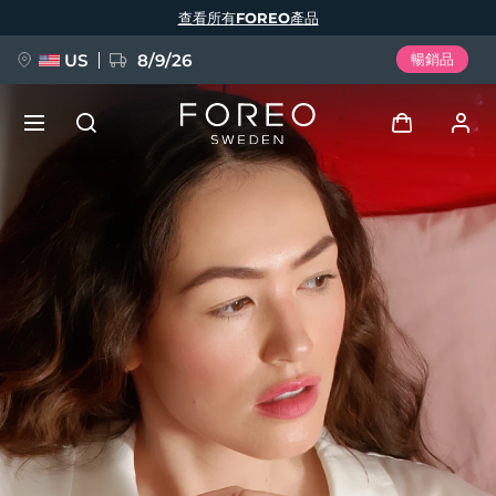
移
查看所有FOREO產品
至
主
內
容
US
8/9/26
暢銷品
新品
登入
語言
BREAKING NEWS
用戶信息
English
Deutsch
Español
我的設備
FAQ™ Pure Beauty-Tech Elixir
Français
Italiano
Português
我的訂單
Polski
Svenska
Русский
Türkçe
简体中文
繁體中文
我的地址
issa™ Teeth Whitening Set
我的訂閱