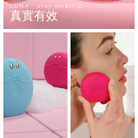
Advanced pore care essentials
以色列
預計送達日期
8/12/26
For healthy hair
LUNA
play smart 2
18% PAP
TM
護膚品
男士
真實有效
義大利
預計送達日期
8/8/26
日本
預計送達日期
8/11/26
澤西島
預計送達日期
8/13/26
全部購買
哈薩克
預計送達日期
8/10/26
FOREO APP
科威特
預計送達日期
8/8/26
關於我們
拉脫維亞
預計送達日期
8/8/26
黎巴嫩
預計送達日期
8/9/26
立陶宛
預計送達日期
8/8/26
盧森堡
預計送達日期
8/8/26