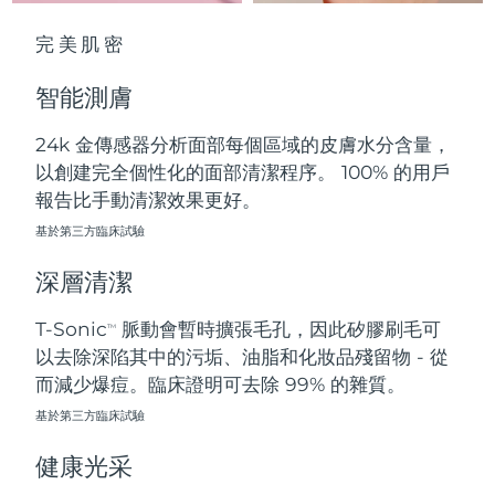
中國澳門特別行政區
預計送達日期
8/10/26
完美肌密
馬來西亞
預計送達日期
8/11/26
智能測膚
馬爾他
預計送達日期
8/8/26
24k 金傳感器分析面部每個區域的皮膚水分含量，
以創建完全個性化的面部清潔程序。 100% 的用戶
墨西哥
預計送達日期
8/12/26
報告比手動清潔效果更好。
摩納哥
基於第三方臨床試驗
預計送達日期
8/9/26
深層清潔
荷蘭
預計送達日期
8/8/26
T-Sonic
脈動會暫時擴張毛孔，因此矽膠刷毛可
TM
紐西蘭
預計送達日期
8/8/26
以去除深陷其中的污垢、油脂和化妝品殘留物 - 從
而減少爆痘。臨床證明可去除 99% 的雜質。
挪威
預計送達日期
8/8/26
基於第三方臨床試驗
阿曼
預計送達日期
8/11/26
健康光采
菲律賓
預計送達日期
8/11/26