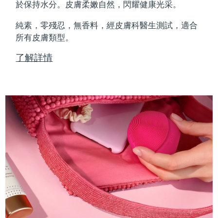
Professional IPL hair removal device
Microcurrent body toning
All hair treatments
All FAQ™ skincare
於保持水分。皮膚柔嫩自然，閃耀健康光采。
德國
預計送達日期
8/8/26
純素，零殘忍，無香料，經皮膚科醫生測試，適合
FAQ™產品
FAQ™產品
痘肌護理
眼部護理
直布羅陀
所有皮膚類型。
PEACH™ 2
LUNA™ 4 body
預計送達日期
8/12/26
FAQ™ products
All anti-aging treatments
All LED treatments
ESPADA™ 2 plus
BEAR™ 2 eyes & lips
IPL hair removal
Massaging body brush
All toning treatments
了解詳情
希臘
預計送達日期
8/8/26
Recurring acne LED therapy
Microcurrent line smoothing device
中國香港特別行政區
預計送達日期
8/9/26
PEACH™ 2 go
SUPERCHARGED™ serum
護發
毛孔護理
ESPADA™ 2
IRIS™ 2
Travel-friendly IPL hair removal
Firming body serum
匈牙利
LUNA™ 4 hair
預計送達日期
8/8/26
KIWI™ derma
Acne treatment device
Rejuvenating eye massager
NEW
2-in-1 LED scalp massager
Diamond microdermabrasion .
冰島
預計送達日期
8/9/26
PEACH™ Cooling Prep Gel
ESPADA™ Blemish Solution
眼部護膚
牙齒美白
Cooling IPL hair removal gel
印尼
預計送達日期
8/6/26
FLIP™ play advanced
KIWI™
Concentrated acne gel
Advanced eye care treatment
issa™ Teeth Whitening Set
LED light hairbrush
Blackhead remover
愛爾蘭
預計送達日期
8/8/26
更多的
Dual LED + sonic device & 18% PAP gel
ESPADA™ 設備
眼部護理設備
曼島
預計送達日期
8/10/26
LUNA™ Dual-Peptide Scalp
KIWI™ 皮肤护理
All acne treatment devices
All revitalizing eye massagers
Serum
issa™ Teeth Whitening Gel