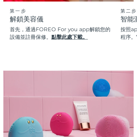
第一步
第二步
解鎖美容儀
智能
首先，通過FOREO For you app解鎖您的
按照a
設備並註冊保修。
點擊此處下載。
程序。