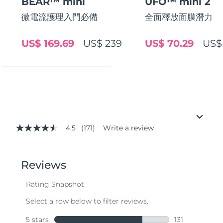
BEAR™ mini
UFO™ mini 2
微電流護理入門必備
全面釋放面膜潛力
US$ 169.69
US$ 239
US$ 70.29
US$
4.5
(171)
Write a review
4.5
out
of
5
stars,
average
rating
value.
Read
171
Reviews.
Same