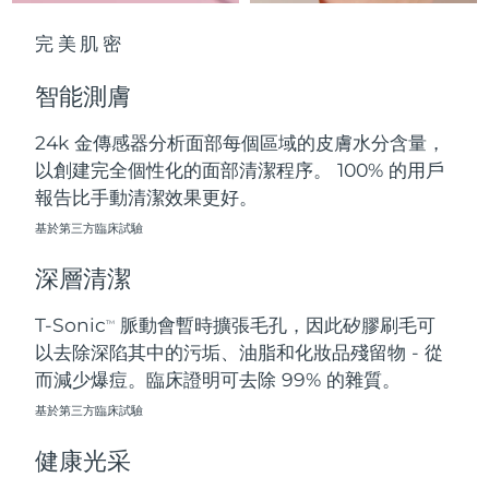
中國澳門特別行政區
預計送達日期
8/13/26
完美肌密
馬來西亞
預計送達日期
8/14/26
智能測膚
馬爾他
預計送達日期
8/11/26
24k 金傳感器分析面部每個區域的皮膚水分含量，
以創建完全個性化的面部清潔程序。 100% 的用戶
墨西哥
預計送達日期
8/15/26
報告比手動清潔效果更好。
摩納哥
基於第三方臨床試驗
預計送達日期
8/12/26
深層清潔
荷蘭
預計送達日期
8/11/26
T-Sonic
脈動會暫時擴張毛孔，因此矽膠刷毛可
TM
紐西蘭
預計送達日期
8/11/26
以去除深陷其中的污垢、油脂和化妝品殘留物 - 從
而減少爆痘。臨床證明可去除 99% 的雜質。
挪威
預計送達日期
8/11/26
基於第三方臨床試驗
阿曼
預計送達日期
8/14/26
健康光采
菲律賓
預計送達日期
8/14/26