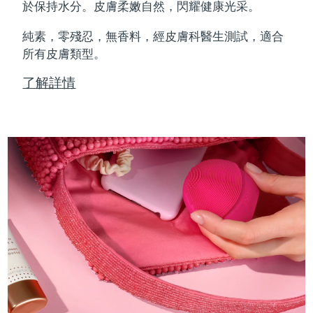
Professional IPL hair removal device
Microcurrent body toning
All hair treatments
All FAQ™ skincare
於保持水分。皮膚柔嫩自然，閃耀健康光采。
德國
預計送達日期
8/11/26
純素，零殘忍，無香料，經皮膚科醫生測試，適合
FAQ™產品
FAQ™產品
痘肌護理
眼部護理
直布羅陀
所有皮膚類型。
PEACH™ 2
LUNA™ 4 body
預計送達日期
8/15/26
FAQ™ products
All anti-aging treatments
All LED treatments
ESPADA™ 2 plus
BEAR™ 2 eyes & lips
IPL hair removal
Massaging body brush
All toning treatments
了解詳情
希臘
預計送達日期
8/11/26
Recurring acne LED therapy
Microcurrent line smoothing device
中國香港特別行政區
預計送達日期
8/12/26
PEACH™ 2 go
SUPERCHARGED™ serum
護發
毛孔護理
ESPADA™ 2
IRIS™ 2
Travel-friendly IPL hair removal
Firming body serum
匈牙利
LUNA™ 4 hair
預計送達日期
8/11/26
KIWI™ derma
Acne treatment device
Rejuvenating eye massager
NEW
2-in-1 LED scalp massager
Diamond microdermabrasion .
冰島
預計送達日期
8/12/26
PEACH™ Cooling Prep Gel
ESPADA™ Blemish Solution
眼部護膚
牙齒美白
Cooling IPL hair removal gel
印尼
預計送達日期
8/9/26
FLIP™ play advanced
KIWI™
Concentrated acne gel
Advanced eye care treatment
issa™ Teeth Whitening Set
LED light hairbrush
Blackhead remover
愛爾蘭
預計送達日期
8/11/26
更多的
Dual LED + sonic device & 18% PAP gel
ESPADA™ 設備
眼部護理設備
曼島
預計送達日期
8/13/26
LUNA™ Dual-Peptide Scalp
KIWI™ 皮肤护理
All acne treatment devices
All revitalizing eye massagers
Serum
issa™ Teeth Whitening Gel