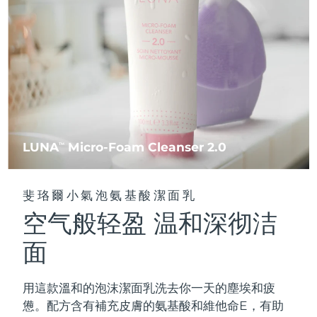
FAQ™ 101
FAQ™ 201
中國
LUNA™ 4 mini
面部提拉護理
預計送達日期
8/11/26
NEW
issa™ 4 smile
UFO™ 3 mini
Clinical anti-aging
LED mask
For young skin, T-zone
Premium anti-aging skincare
哥倫比亞
預計送達日期
8/15/26
Hybrid silicone sonic toothbrush
Red light therapy device for young skin
生髮
肌膚年輕化
克羅埃西亞
預計送達日期
8/11/26
FAQ™ 102
FAQ™ 202
LUNA™ 4 go
BEAR™ 設備
FAQ™ 301
FAQ™ 501
issa™ 4 baby
UFO™ 3 go
Advanced clinical anti-aging
LED mask
For travel or gym bag
All premium facelift devices
NEW
賽普勒斯
預計送達日期
8/12/26
LED hair strengthening scalp massager
Full-Spectrum Red Light Therapy
For ages 0-3
Portable red light therapy
捷克
預計送達日期
8/11/26
FAQ™ 103
FAQ™ 211
LUNA
Micro-Foam Cleanser 2.0
LUNA™護膚
TM
保健品
FAQ™ Scalp Serum
FAQ™ 502
issa™ Teeth Whitening Set
面膜
Luxurious clinical anti-aging set
Anti-aging neck & décolleté LED mask
Premium cleansers & balm
丹麥
預計送達日期
8/11/26
Scalp recovery probiotic serum
Full-Spectrum Red Light Therapy
Dual LED + sonic device & 18% PAP gel
Rejuvenation & hydration
專業治療
斐珞爾小氣泡氨基酸潔面乳
愛沙尼亞
預計送達日期
8/11/26
空气般轻盈 温和深彻洁
FAQ™ P1 Primer
FAQ™ 221
LUNA™ 設備
FAQ™護膚品
ISSA™ 設備
UFO™ 設備
Manuka honey primer
Anti-aging LED hand mask
芬蘭
FAQ™ Red Light Serum
預計送達日期
8/11/26
All facial cleansing devices
面
All FAQ™ skincare
All silicone sonic toothbrushes
All deep facial hydration devices
法國
預計送達日期
8/11/26
脫毛
身體護理
用這款溫和的泡沫潔面乳洗去你一天的塵埃和疲
FAQ™護膚品
FAQ™護膚品
PEACH™ 2 Pro Max
BEAR™ 2 body
FAQ™產品
FAQ™ skincare
法屬玻里尼西亞
預計送達日期
8/15/26
憊。配方含有補充皮膚的氨基酸和維他命E，有助
All FAQ™ skincare
All FAQ™ skincare