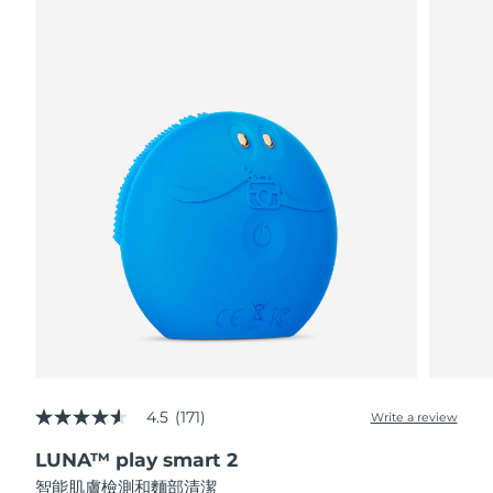
阿拉伯聯合大公國
預計送達日期
8/12/26
英國
預計送達日期
8/11/26
美國
預計送達日期
8/12/26
烏茲別克
預計送達日期
8/16/26
越南
預計送達日期
8/17/26
4.5
(171)
Write a review
4.5
out
LUNA™ play smart 2
of
5
智能肌膚檢測和麵部清潔