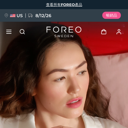
移
查看所有FOREO產品
至
主
內
容
US
8/12/26
暢銷品
新品
登入
語言
BREAKING NEWS
用戶信息
English
Deutsch
Español
我的設備
FAQ™ Pure Beauty-Tech Elixir
Français
Italiano
Português
我的訂單
Polski
Svenska
Русский
Türkçe
简体中文
繁體中文
我的地址
issa™ Teeth Whitening Set
我的訂閱