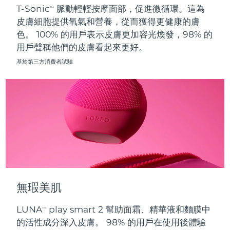
T-Sonic
脈動輕輕按摩面部，促進微循環。這為
TM
皮膚細胞提供氧氣和營養，從而獲得更健康的膚
波蘭
預計送達日期
8/12/26
色。 100% 的用戶表示皮膚更加容光煥發，98% 的
用戶聲稱他們的皮膚看起來更好。
葡萄牙
預計送達日期
8/11/26
基於第三方消費者試驗
波多黎各
預計送達日期
8/13/26
卡達
預計送達日期
8/12/26
留尼旺
預計送達日期
8/16/26
羅馬尼亞
預計送達日期
8/11/26
俄羅斯
預計送達日期
8/19/26
無瑕美肌
沙烏地阿拉伯
預計送達日期
8/12/26
LUNA
play smart 2 幫助面霜、精華液和麵膜中
TM
新加坡
預計送達日期
8/13/26
的活性成分深入皮膚。 98% 的用戶在使用後體驗