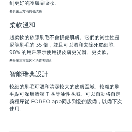
到更好的護膚品吸收。
斯洛伐克
預計送達日期
8/11/26
基於第三方消費者試驗
斯洛維尼亞
預計送達日期
8/11/26
柔軟溫和
南非
預計送達日期
8/19/26
超柔軟的矽膠刷毛不會損傷肌膚。它們的衛生性是
尼龍刷毛的 35 倍，並且可以溫和去除死皮細胞。
南韓
預計送達日期
8/13/26
98% 的用戶表示使用後皮膚更光滑、更柔軟。
西班牙
基於第三方臨床和消費者試驗
預計送達日期
8/11/26
智能瑞典設計
瑞典
預計送達日期
8/11/26
較細的刷毛可溫和清潔較大的皮膚區域。較粗的刷
瑞士
預計送達日期
8/11/26
毛點可深層清潔 T 區等油性區域。可以自動將自定
義程序從 FOREO app同步到您的設備，以備下次
台灣
預計送達日期
8/16/26
使用。
泰國
預計送達日期
8/15/26
土耳其
預計送達日期
8/12/26