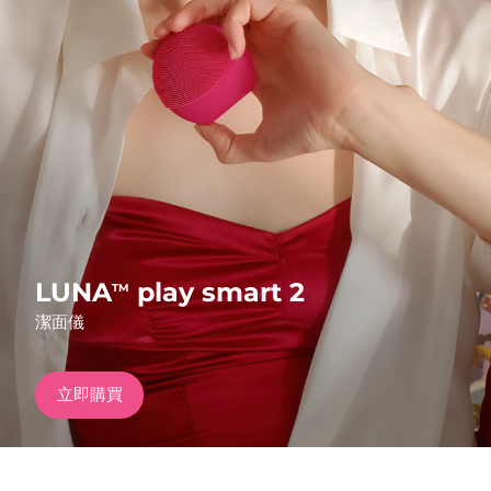
發貨國家
美國
預計送達日期
8/12/26
FAQ™ Dual LED Panel
英國
預計送達日期
8/11/26
熱門產品
西班牙
預計送達日期
8/11/26
澳洲
預計送達日期
8/14/26
法國
預計送達日期
8/11/26
LUNA
play smart 2
TM
特別優惠
暢銷產品
潔面儀
德國
預計送達日期
8/11/26
加拿大
預計送達日期
8/15/26
立即購買
紅光療法
澳洲
預計送達日期
8/14/26