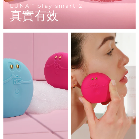
Advanced pore care essentials
以色列
預計送達日期
8/15/26
For healthy hair
LUNA
play smart 2
18% PAP
TM
護膚品
男士
真實有效
義大利
預計送達日期
8/11/26
日本
預計送達日期
8/14/26
澤西島
預計送達日期
8/16/26
全部購買
哈薩克
預計送達日期
8/13/26
FOREO APP
科威特
預計送達日期
8/11/26
關於我們
拉脫維亞
預計送達日期
8/11/26
黎巴嫩
預計送達日期
8/12/26
立陶宛
預計送達日期
8/11/26
盧森堡
預計送達日期
8/11/26