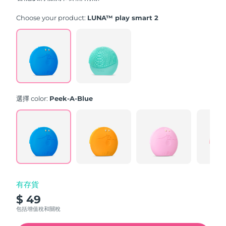
stars,
average
rating
Choose your product:
LUNA™ play smart 2
value.
Read
171
Reviews.
Same
page
link.
選擇 color:
Peek-A-Blue
有存貨
$ 49
包括增值稅和關稅