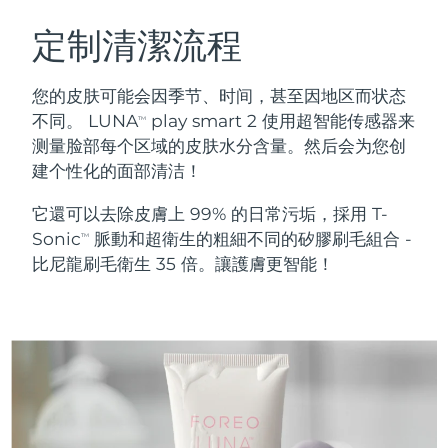
瑞典美膚護理
奧地利
預計送達日期
8/11/26
定制清潔流程
巴林
預計送達日期
8/12/26
您的皮肤可能会因季节、时间，甚至因地区而状态
面部清潔
緊致提拉
不同。 LUNA
play smart 2 使用超智能传感器来
TM
比利時
預計送達日期
8/11/26
测量脸部每个区域的皮肤水分含量。然后会为您创
LUNA™ 4 套裝
BEAR™ 2 套裝
建个性化的面部清洁！
百慕達
預計送達日期
8/17/26
Anti-aging massage
Microcurrent toning
它還可以去除皮膚上 99% 的日常污垢，採用 T-
波士尼亞與赫塞哥維納
預計送達日期
8/14/26
Sonic
脈動和超衛生的粗細不同的矽膠刷毛組合 -
補水保濕
口腔護理
TM
LUNA™ 4 Plus
BEAR™ 2 go
比尼龍刷毛衛生 35 倍。讓護膚更智能！
汶萊
預計送達日期
8/16/26
UFO™ 3 套裝
issa™ 4
Massage, LED heating
Microcurrent toning on-the-go
FAQ™ 抗老護理
Deep facial hydration
Hybrid silicone sonic toothbrush
保加利亞
預計送達日期
8/11/26
NEW
LUNA™ 4 Men
BEAR™ 2 eyes & lips
加拿大
預計送達日期
8/15/26
UFO™ 3 LED
issa™ 4 plus
For men, anti-aging massage
Microcurrent line smoothing device
Near-infrared and red light therapy
Smart hybrid silicone sonic toothbrush
智利
預計送達日期
8/15/26
device
抗老
LED 護理