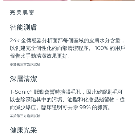
中國澳門特別行政區
預計送達日期
8/12/26
完美肌密
馬來西亞
預計送達日期
8/13/26
智能測膚
馬爾他
預計送達日期
8/10/26
24k 金傳感器分析面部每個區域的皮膚水分含量，
以創建完全個性化的面部清潔程序。 100% 的用戶
墨西哥
預計送達日期
8/14/26
報告比手動清潔效果更好。
摩納哥
基於第三方臨床試驗
預計送達日期
8/11/26
深層清潔
荷蘭
預計送達日期
8/10/26
T-Sonic
脈動會暫時擴張毛孔，因此矽膠刷毛可
TM
紐西蘭
預計送達日期
8/10/26
以去除深陷其中的污垢、油脂和化妝品殘留物 - 從
而減少爆痘。臨床證明可去除 99% 的雜質。
挪威
預計送達日期
8/10/26
基於第三方臨床試驗
阿曼
預計送達日期
8/13/26
健康光采
菲律賓
預計送達日期
8/13/26