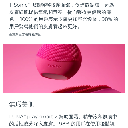
T-Sonic
脈動輕輕按摩面部，促進微循環。這為
TM
皮膚細胞提供氧氣和營養，從而獲得更健康的膚
波蘭
預計送達日期
8/11/26
色。 100% 的用戶表示皮膚更加容光煥發，98% 的
用戶聲稱他們的皮膚看起來更好。
葡萄牙
預計送達日期
8/10/26
基於第三方消費者試驗
波多黎各
預計送達日期
8/12/26
卡達
預計送達日期
8/11/26
留尼旺
預計送達日期
8/15/26
羅馬尼亞
預計送達日期
8/10/26
俄羅斯
預計送達日期
8/18/26
無瑕美肌
沙烏地阿拉伯
預計送達日期
8/11/26
LUNA
play smart 2 幫助面霜、精華液和麵膜中
TM
新加坡
預計送達日期
8/12/26
的活性成分深入皮膚。 98% 的用戶在使用後體驗