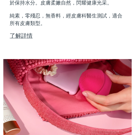
Professional IPL hair removal device
Microcurrent body toning
All hair treatments
All FAQ™ skincare
於保持水分。皮膚柔嫩自然，閃耀健康光采。
德國
預計送達日期
8/10/26
純素，零殘忍，無香料，經皮膚科醫生測試，適合
FAQ™產品
FAQ™產品
痘肌護理
眼部護理
直布羅陀
所有皮膚類型。
PEACH™ 2
LUNA™ 4 body
預計送達日期
8/14/26
FAQ™ products
All anti-aging treatments
All LED treatments
ESPADA™ 2 plus
BEAR™ 2 eyes & lips
IPL hair removal
Massaging body brush
All toning treatments
了解詳情
希臘
預計送達日期
8/10/26
Recurring acne LED therapy
Microcurrent line smoothing device
中國香港特別行政區
預計送達日期
8/11/26
PEACH™ 2 go
SUPERCHARGED™ serum
護發
毛孔護理
ESPADA™ 2
IRIS™ 2
Travel-friendly IPL hair removal
Firming body serum
匈牙利
LUNA™ 4 hair
預計送達日期
8/10/26
KIWI™ derma
Acne treatment device
Rejuvenating eye massager
NEW
2-in-1 LED scalp massager
Diamond microdermabrasion .
冰島
預計送達日期
8/11/26
PEACH™ Cooling Prep Gel
ESPADA™ Blemish Solution
眼部護膚
牙齒美白
Cooling IPL hair removal gel
印尼
預計送達日期
8/8/26
FLIP™ play advanced
KIWI™
Concentrated acne gel
Advanced eye care treatment
issa™ Teeth Whitening Set
LED light hairbrush
Blackhead remover
愛爾蘭
預計送達日期
8/10/26
更多的
Dual LED + sonic device & 18% PAP gel
ESPADA™ 設備
眼部護理設備
曼島
預計送達日期
8/12/26
LUNA™ Dual-Peptide Scalp
KIWI™ 皮肤护理
All acne treatment devices
All revitalizing eye massagers
Serum
issa™ Teeth Whitening Gel