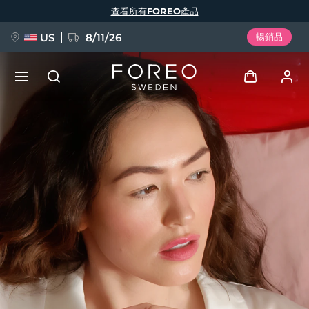
移
查看所有FOREO產品
至
主
內
容
US
8/11/26
暢銷品
新品
登入
語言
BREAKING NEWS
用戶信息
English
Deutsch
Español
我的設備
FAQ™ Pure Beauty-Tech Elixir
Français
Italiano
Português
我的訂單
Polski
Svenska
Русский
Türkçe
简体中文
繁體中文
我的地址
issa™ Teeth Whitening Set
我的訂閱