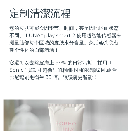
瑞典美膚護理
奧地利
預計送達日期
8/10/26
定制清潔流程
巴林
預計送達日期
8/11/26
您的皮肤可能会因季节、时间，甚至因地区而状态
面部清潔
緊致提拉
不同。 LUNA
play smart 2 使用超智能传感器来
TM
比利時
預計送達日期
8/10/26
测量脸部每个区域的皮肤水分含量。然后会为您创
LUNA™ 4 套裝
BEAR™ 2 套裝
建个性化的面部清洁！
百慕達
預計送達日期
8/16/26
Anti-aging massage
Microcurrent toning
它還可以去除皮膚上 99% 的日常污垢，採用 T-
波士尼亞與赫塞哥維納
預計送達日期
8/13/26
Sonic
脈動和超衛生的粗細不同的矽膠刷毛組合 -
補水保濕
口腔護理
TM
LUNA™ 4 Plus
BEAR™ 2 go
比尼龍刷毛衛生 35 倍。讓護膚更智能！
汶萊
預計送達日期
8/15/26
UFO™ 3 套裝
issa™ 4
Massage, LED heating
Microcurrent toning on-the-go
FAQ™ 抗老護理
Deep facial hydration
Hybrid silicone sonic toothbrush
保加利亞
預計送達日期
8/10/26
NEW
LUNA™ 4 Men
BEAR™ 2 eyes & lips
加拿大
預計送達日期
8/14/26
UFO™ 3 LED
issa™ 4 plus
For men, anti-aging massage
Microcurrent line smoothing device
Near-infrared and red light therapy
Smart hybrid silicone sonic toothbrush
智利
預計送達日期
8/14/26
device
抗老
LED 護理