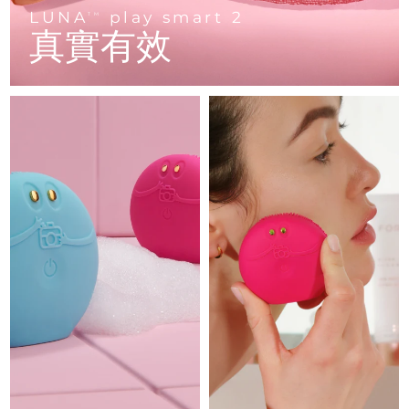
Advanced pore care essentials
以色列
預計送達日期
8/14/26
For healthy hair
LUNA
play smart 2
18% PAP
TM
護膚品
男士
真實有效
義大利
預計送達日期
8/10/26
日本
預計送達日期
8/13/26
澤西島
預計送達日期
8/15/26
全部購買
哈薩克
預計送達日期
8/12/26
FOREO APP
科威特
預計送達日期
8/10/26
關於我們
拉脫維亞
預計送達日期
8/10/26
黎巴嫩
預計送達日期
8/11/26
立陶宛
預計送達日期
8/10/26
盧森堡
預計送達日期
8/10/26