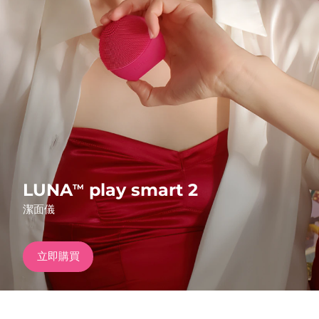
發貨國家
美國
預計送達日期
8/11/26
FAQ™ Dual LED Panel
英國
預計送達日期
8/10/26
熱門產品
西班牙
預計送達日期
8/10/26
澳洲
預計送達日期
8/13/26
法國
預計送達日期
8/10/26
LUNA
play smart 2
TM
特別優惠
暢銷產品
潔面儀
德國
預計送達日期
8/10/26
加拿大
預計送達日期
8/14/26
立即購買
紅光療法
澳洲
預計送達日期
8/13/26