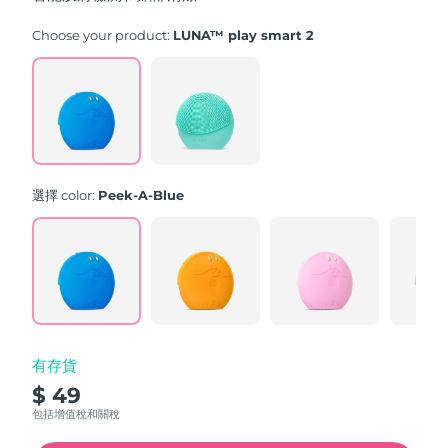
stars,
average
rating
Choose your product:
LUNA™ play smart 2
value.
Read
171
Reviews.
Same
page
link.
選擇 color:
Peek-A-Blue
有存貨
$ 49
包括增值稅和關稅