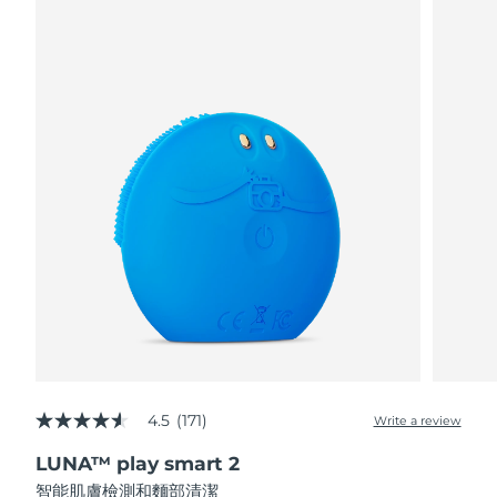
阿拉伯聯合大公國
預計送達日期
8/11/26
英國
預計送達日期
8/10/26
美國
預計送達日期
8/11/26
烏茲別克
預計送達日期
8/15/26
越南
預計送達日期
8/16/26
4.5
(171)
Write a review
4.5
out
LUNA™ play smart 2
of
5
智能肌膚檢測和麵部清潔