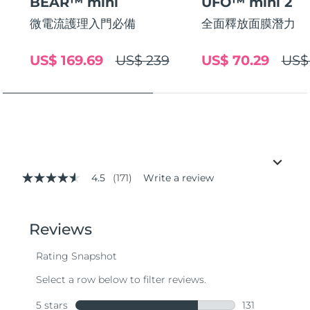
BEAR™ mini
UFO™ mini 2
微電流護理入門必備
全面釋放面膜潛力
US$ 169.69
US$ 239
US$ 70.29
US$
4.5
(171)
Write a review
4.5
out
of
5
stars,
average
rating
value.
Read
171
Reviews.
Same