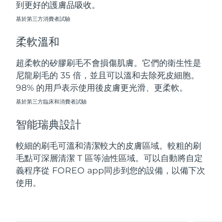
到更好的護膚品吸收。
斯洛伐克
預計送達日期
8/10/26
基於第三方消費者試驗
斯洛維尼亞
預計送達日期
8/10/26
柔軟溫和
南非
預計送達日期
8/18/26
超柔軟的矽膠刷毛不會損傷肌膚。它們的衛生性是
尼龍刷毛的 35 倍，並且可以溫和去除死皮細胞。
南韓
預計送達日期
8/12/26
98% 的用戶表示使用後皮膚更光滑、更柔軟。
西班牙
基於第三方臨床和消費者試驗
預計送達日期
8/10/26
智能瑞典設計
瑞典
預計送達日期
8/10/26
較細的刷毛可溫和清潔較大的皮膚區域。較粗的刷
瑞士
預計送達日期
8/10/26
毛點可深層清潔 T 區等油性區域。可以自動將自定
義程序從 FOREO app同步到您的設備，以備下次
台灣
預計送達日期
8/15/26
使用。
泰國
預計送達日期
8/14/26
土耳其
預計送達日期
8/11/26