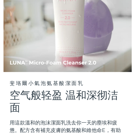
FAQ™ 101
FAQ™ 201
中國
LUNA™ 4 mini
面部提拉護理
預計送達日期
8/10/26
NEW
issa™ 4 smile
UFO™ 3 mini
Clinical anti-aging
LED mask
For young skin, T-zone
Premium anti-aging skincare
哥倫比亞
預計送達日期
8/14/26
Hybrid silicone sonic toothbrush
Red light therapy device for young skin
生髮
肌膚年輕化
克羅埃西亞
預計送達日期
8/10/26
FAQ™ 102
FAQ™ 202
LUNA™ 4 go
BEAR™ 設備
FAQ™ 301
FAQ™ 501
issa™ 4 baby
UFO™ 3 go
Advanced clinical anti-aging
LED mask
For travel or gym bag
All premium facelift devices
NEW
賽普勒斯
預計送達日期
8/11/26
LED hair strengthening scalp massager
Full-Spectrum Red Light Therapy
For ages 0-3
Portable red light therapy
捷克
預計送達日期
8/10/26
FAQ™ 103
FAQ™ 211
LUNA
Micro-Foam Cleanser 2.0
LUNA™護膚
TM
保健品
FAQ™ Scalp Serum
FAQ™ 502
issa™ Teeth Whitening Set
面膜
Luxurious clinical anti-aging set
Anti-aging neck & décolleté LED mask
Premium cleansers & balm
丹麥
預計送達日期
8/10/26
Scalp recovery probiotic serum
Full-Spectrum Red Light Therapy
Dual LED + sonic device & 18% PAP gel
Rejuvenation & hydration
專業治療
斐珞爾小氣泡氨基酸潔面乳
愛沙尼亞
預計送達日期
8/10/26
空气般轻盈 温和深彻洁
FAQ™ P1 Primer
FAQ™ 221
LUNA™ 設備
FAQ™護膚品
ISSA™ 設備
UFO™ 設備
Manuka honey primer
Anti-aging LED hand mask
芬蘭
FAQ™ Red Light Serum
預計送達日期
8/10/26
All facial cleansing devices
面
All FAQ™ skincare
All silicone sonic toothbrushes
All deep facial hydration devices
法國
預計送達日期
8/10/26
脫毛
身體護理
用這款溫和的泡沫潔面乳洗去你一天的塵埃和疲
FAQ™護膚品
FAQ™護膚品
PEACH™ 2 Pro Max
BEAR™ 2 body
FAQ™產品
FAQ™ skincare
法屬玻里尼西亞
預計送達日期
8/14/26
憊。配方含有補充皮膚的氨基酸和維他命E，有助
All FAQ™ skincare
All FAQ™ skincare