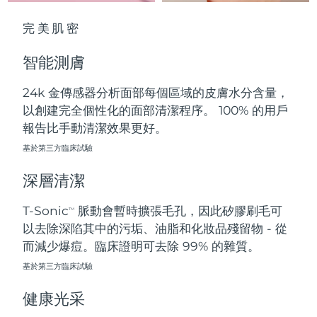
中國澳門特別行政區
預計送達日期
8/13/26
完美肌密
馬來西亞
預計送達日期
8/14/26
智能測膚
馬爾他
預計送達日期
8/11/26
24k 金傳感器分析面部每個區域的皮膚水分含量，
以創建完全個性化的面部清潔程序。 100% 的用戶
墨西哥
預計送達日期
8/15/26
報告比手動清潔效果更好。
摩納哥
基於第三方臨床試驗
預計送達日期
8/12/26
深層清潔
荷蘭
預計送達日期
8/11/26
T-Sonic
脈動會暫時擴張毛孔，因此矽膠刷毛可
TM
紐西蘭
預計送達日期
8/11/26
以去除深陷其中的污垢、油脂和化妝品殘留物 - 從
而減少爆痘。臨床證明可去除 99% 的雜質。
挪威
預計送達日期
8/11/26
基於第三方臨床試驗
阿曼
預計送達日期
8/14/26
健康光采
菲律賓
預計送達日期
8/14/26