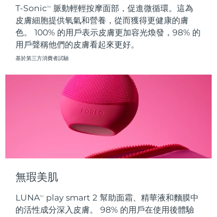
T-Sonic
脈動輕輕按摩面部，促進微循環。這為
TM
皮膚細胞提供氧氣和營養，從而獲得更健康的膚
波蘭
預計送達日期
8/12/26
色。 100% 的用戶表示皮膚更加容光煥發，98% 的
用戶聲稱他們的皮膚看起來更好。
葡萄牙
預計送達日期
8/11/26
基於第三方消費者試驗
波多黎各
預計送達日期
8/13/26
卡達
預計送達日期
8/12/26
留尼旺
預計送達日期
8/16/26
羅馬尼亞
預計送達日期
8/11/26
俄羅斯
預計送達日期
8/19/26
無瑕美肌
沙烏地阿拉伯
預計送達日期
8/12/26
LUNA
play smart 2 幫助面霜、精華液和麵膜中
TM
新加坡
預計送達日期
8/13/26
的活性成分深入皮膚。 98% 的用戶在使用後體驗