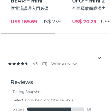
BEAR™ mini
UFO™ mini 2
微電流護理入門必備
全面釋放面膜潛力
US$ 169.69
US$ 239
US$ 70.29
US$
4.5
(171)
Write a review
4.5
out
of
5
stars,
average
rating
value.
Read
171
Reviews.
Same