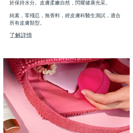
Professional IPL hair removal device
Microcurrent body toning
All hair treatments
All FAQ™ skincare
於保持水分。皮膚柔嫩自然，閃耀健康光采。
德國
預計送達日期
8/11/26
純素，零殘忍，無香料，經皮膚科醫生測試，適合
FAQ™產品
FAQ™產品
痘肌護理
眼部護理
直布羅陀
所有皮膚類型。
PEACH™ 2
LUNA™ 4 body
預計送達日期
8/15/26
FAQ™ products
All anti-aging treatments
All LED treatments
ESPADA™ 2 plus
BEAR™ 2 eyes & lips
IPL hair removal
Massaging body brush
All toning treatments
了解詳情
希臘
預計送達日期
8/11/26
Recurring acne LED therapy
Microcurrent line smoothing device
中國香港特別行政區
預計送達日期
8/12/26
PEACH™ 2 go
SUPERCHARGED™ serum
護發
毛孔護理
ESPADA™ 2
IRIS™ 2
Travel-friendly IPL hair removal
Firming body serum
匈牙利
LUNA™ 4 hair
預計送達日期
8/11/26
KIWI™ derma
Acne treatment device
Rejuvenating eye massager
NEW
2-in-1 LED scalp massager
Diamond microdermabrasion .
冰島
預計送達日期
8/12/26
PEACH™ Cooling Prep Gel
ESPADA™ Blemish Solution
眼部護膚
牙齒美白
Cooling IPL hair removal gel
印尼
預計送達日期
8/9/26
FLIP™ play advanced
KIWI™
Concentrated acne gel
Advanced eye care treatment
issa™ Teeth Whitening Set
LED light hairbrush
Blackhead remover
愛爾蘭
預計送達日期
8/11/26
更多的
Dual LED + sonic device & 18% PAP gel
ESPADA™ 設備
眼部護理設備
曼島
預計送達日期
8/13/26
LUNA™ Dual-Peptide Scalp
KIWI™ 皮肤护理
All acne treatment devices
All revitalizing eye massagers
Serum
issa™ Teeth Whitening Gel