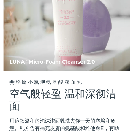
FAQ™ 101
FAQ™ 201
中國
LUNA™ 4 mini
面部提拉護理
預計送達日期
8/11/26
NEW
issa™ 4 smile
UFO™ 3 mini
Clinical anti-aging
LED mask
For young skin, T-zone
Premium anti-aging skincare
哥倫比亞
預計送達日期
8/15/26
Hybrid silicone sonic toothbrush
Red light therapy device for young skin
生髮
肌膚年輕化
克羅埃西亞
預計送達日期
8/11/26
FAQ™ 102
FAQ™ 202
LUNA™ 4 go
BEAR™ 設備
FAQ™ 301
FAQ™ 501
issa™ 4 baby
UFO™ 3 go
Advanced clinical anti-aging
LED mask
For travel or gym bag
All premium facelift devices
NEW
賽普勒斯
預計送達日期
8/12/26
LED hair strengthening scalp massager
Full-Spectrum Red Light Therapy
For ages 0-3
Portable red light therapy
捷克
預計送達日期
8/11/26
FAQ™ 103
FAQ™ 211
LUNA
Micro-Foam Cleanser 2.0
LUNA™護膚
TM
保健品
FAQ™ Scalp Serum
FAQ™ 502
issa™ Teeth Whitening Set
面膜
Luxurious clinical anti-aging set
Anti-aging neck & décolleté LED mask
Premium cleansers & balm
丹麥
預計送達日期
8/11/26
Scalp recovery probiotic serum
Full-Spectrum Red Light Therapy
Dual LED + sonic device & 18% PAP gel
Rejuvenation & hydration
專業治療
斐珞爾小氣泡氨基酸潔面乳
愛沙尼亞
預計送達日期
8/11/26
空气般轻盈 温和深彻洁
FAQ™ P1 Primer
FAQ™ 221
LUNA™ 設備
FAQ™護膚品
ISSA™ 設備
UFO™ 設備
Manuka honey primer
Anti-aging LED hand mask
芬蘭
FAQ™ Red Light Serum
預計送達日期
8/11/26
All facial cleansing devices
面
All FAQ™ skincare
All silicone sonic toothbrushes
All deep facial hydration devices
法國
預計送達日期
8/11/26
脫毛
身體護理
用這款溫和的泡沫潔面乳洗去你一天的塵埃和疲
FAQ™護膚品
FAQ™護膚品
PEACH™ 2 Pro Max
BEAR™ 2 body
FAQ™產品
FAQ™ skincare
法屬玻里尼西亞
預計送達日期
8/15/26
憊。配方含有補充皮膚的氨基酸和維他命E，有助
All FAQ™ skincare
All FAQ™ skincare