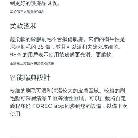
到更好的護膚品吸收。
斯洛伐克
預計送達日期
8/11/26
基於第三方消費者試驗
斯洛維尼亞
預計送達日期
8/11/26
柔軟溫和
南非
預計送達日期
8/19/26
超柔軟的矽膠刷毛不會損傷肌膚。它們的衛生性是
尼龍刷毛的 35 倍，並且可以溫和去除死皮細胞。
南韓
預計送達日期
8/13/26
98% 的用戶表示使用後皮膚更光滑、更柔軟。
西班牙
基於第三方臨床和消費者試驗
預計送達日期
8/11/26
智能瑞典設計
瑞典
預計送達日期
8/11/26
較細的刷毛可溫和清潔較大的皮膚區域。較粗的刷
瑞士
預計送達日期
8/11/26
毛點可深層清潔 T 區等油性區域。可以自動將自定
義程序從 FOREO app同步到您的設備，以備下次
台灣
預計送達日期
8/16/26
使用。
泰國
預計送達日期
8/15/26
土耳其
預計送達日期
8/12/26