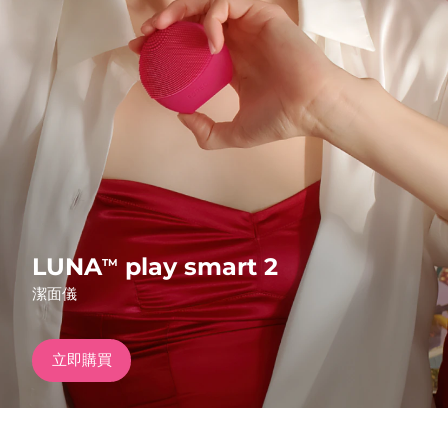
發貨國家
美國
預計送達日期
8/12/26
FAQ™ Dual LED Panel
英國
預計送達日期
8/11/26
熱門產品
西班牙
預計送達日期
8/11/26
澳洲
預計送達日期
8/14/26
法國
預計送達日期
8/11/26
LUNA
play smart 2
TM
特別優惠
暢銷產品
潔面儀
德國
預計送達日期
8/11/26
加拿大
預計送達日期
8/15/26
立即購買
紅光療法
澳洲
預計送達日期
8/14/26