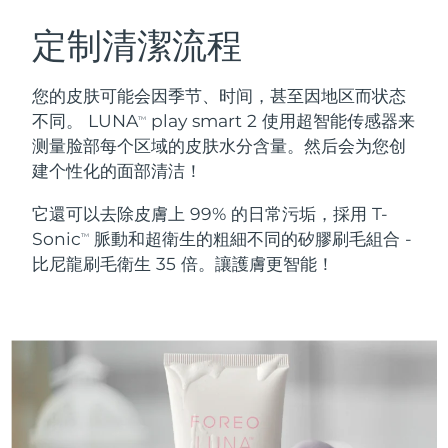
瑞典美膚護理
奧地利
預計送達日期
8/11/26
定制清潔流程
巴林
預計送達日期
8/12/26
您的皮肤可能会因季节、时间，甚至因地区而状态
面部清潔
緊致提拉
不同。 LUNA
play smart 2 使用超智能传感器来
TM
比利時
預計送達日期
8/11/26
测量脸部每个区域的皮肤水分含量。然后会为您创
LUNA™ 4 套裝
BEAR™ 2 套裝
建个性化的面部清洁！
百慕達
預計送達日期
8/17/26
Anti-aging massage
Microcurrent toning
它還可以去除皮膚上 99% 的日常污垢，採用 T-
波士尼亞與赫塞哥維納
預計送達日期
8/14/26
Sonic
脈動和超衛生的粗細不同的矽膠刷毛組合 -
補水保濕
口腔護理
TM
LUNA™ 4 Plus
BEAR™ 2 go
比尼龍刷毛衛生 35 倍。讓護膚更智能！
汶萊
預計送達日期
8/16/26
UFO™ 3 套裝
issa™ 4
Massage, LED heating
Microcurrent toning on-the-go
FAQ™ 抗老護理
Deep facial hydration
Hybrid silicone sonic toothbrush
保加利亞
預計送達日期
8/11/26
NEW
LUNA™ 4 Men
BEAR™ 2 eyes & lips
加拿大
預計送達日期
8/15/26
UFO™ 3 LED
issa™ 4 plus
For men, anti-aging massage
Microcurrent line smoothing device
Near-infrared and red light therapy
Smart hybrid silicone sonic toothbrush
智利
預計送達日期
8/15/26
device
抗老
LED 護理