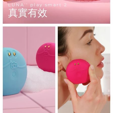
Advanced pore care essentials
以色列
預計送達日期
8/15/26
For healthy hair
LUNA
play smart 2
18% PAP
TM
護膚品
男士
真實有效
義大利
預計送達日期
8/11/26
日本
預計送達日期
8/14/26
澤西島
預計送達日期
8/16/26
全部購買
哈薩克
預計送達日期
8/13/26
FOREO APP
科威特
預計送達日期
8/11/26
關於我們
拉脫維亞
預計送達日期
8/11/26
黎巴嫩
預計送達日期
8/12/26
立陶宛
預計送達日期
8/11/26
盧森堡
預計送達日期
8/11/26