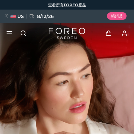
移
查看所有FOREO產品
至
主
內
容
US
8/12/26
暢銷品
新品
登入
語言
BREAKING NEWS
用戶信息
English
Deutsch
Español
我的設備
FAQ™ Pure Beauty-Tech Elixir
Français
Italiano
Português
我的訂單
Polski
Svenska
Русский
Türkçe
简体中文
繁體中文
我的地址
issa™ Teeth Whitening Set
我的訂閱