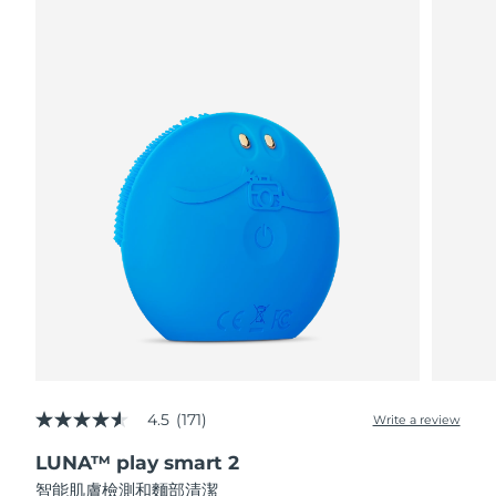
阿拉伯聯合大公國
預計送達日期
8/12/26
英國
預計送達日期
8/11/26
美國
預計送達日期
8/12/26
烏茲別克
預計送達日期
8/16/26
越南
預計送達日期
8/17/26
4.5
(171)
Write a review
4.5
out
LUNA™ play smart 2
of
5
智能肌膚檢測和麵部清潔