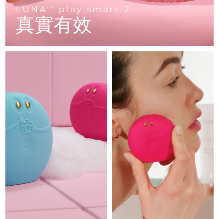
Advanced pore care essentials
以色列
預計送達日期
8/14/26
For healthy hair
LUNA
play smart 2
18% PAP
TM
護膚品
男士
真實有效
義大利
預計送達日期
8/10/26
日本
預計送達日期
8/13/26
澤西島
預計送達日期
8/15/26
全部購買
哈薩克
預計送達日期
8/12/26
FOREO APP
科威特
預計送達日期
8/10/26
關於我們
拉脫維亞
預計送達日期
8/10/26
黎巴嫩
預計送達日期
8/11/26
立陶宛
預計送達日期
8/10/26
盧森堡
預計送達日期
8/10/26