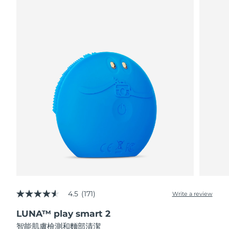
阿拉伯聯合大公國
預計送達日期
8/11/26
英國
預計送達日期
8/10/26
美國
預計送達日期
8/11/26
烏茲別克
預計送達日期
8/15/26
越南
預計送達日期
8/16/26
4.5
(171)
Write a review
4.5
out
LUNA™ play smart 2
of
5
智能肌膚檢測和麵部清潔