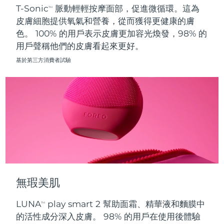
T-Sonic
脈動輕輕按摩面部，促進微循環。這為
TM
皮膚細胞提供氧氣和營養，從而獲得更健康的膚
波蘭
預計送達日期
8/11/26
色。 100% 的用戶表示皮膚更加容光煥發，98% 的
用戶聲稱他們的皮膚看起來更好。
葡萄牙
預計送達日期
8/10/26
基於第三方消費者試驗
波多黎各
預計送達日期
8/12/26
卡達
預計送達日期
8/11/26
留尼旺
預計送達日期
8/15/26
羅馬尼亞
預計送達日期
8/10/26
俄羅斯
預計送達日期
8/18/26
無瑕美肌
沙烏地阿拉伯
預計送達日期
8/11/26
LUNA
play smart 2 幫助面霜、精華液和麵膜中
TM
新加坡
預計送達日期
8/12/26
的活性成分深入皮膚。 98% 的用戶在使用後體驗