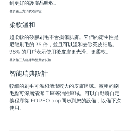
到更好的護膚品吸收。
斯洛伐克
預計送達日期
8/10/26
基於第三方消費者試驗
斯洛維尼亞
預計送達日期
8/10/26
柔軟溫和
南非
預計送達日期
8/18/26
超柔軟的矽膠刷毛不會損傷肌膚。它們的衛生性是
尼龍刷毛的 35 倍，並且可以溫和去除死皮細胞。
南韓
預計送達日期
8/12/26
98% 的用戶表示使用後皮膚更光滑、更柔軟。
西班牙
基於第三方臨床和消費者試驗
預計送達日期
8/10/26
智能瑞典設計
瑞典
預計送達日期
8/10/26
較細的刷毛可溫和清潔較大的皮膚區域。較粗的刷
瑞士
預計送達日期
8/10/26
毛點可深層清潔 T 區等油性區域。可以自動將自定
義程序從 FOREO app同步到您的設備，以備下次
台灣
預計送達日期
8/15/26
使用。
泰國
預計送達日期
8/14/26
土耳其
預計送達日期
8/11/26