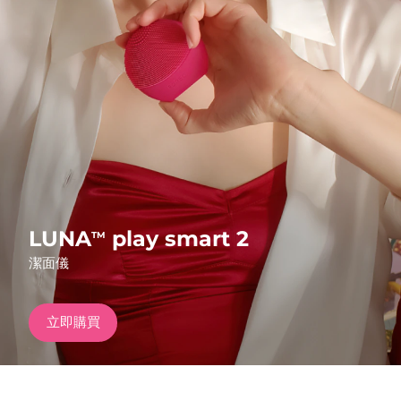
發貨國家
美國
預計送達日期
8/11/26
FAQ™ Dual LED Panel
英國
預計送達日期
8/10/26
熱門產品
西班牙
預計送達日期
8/10/26
澳洲
預計送達日期
8/13/26
法國
預計送達日期
8/10/26
LUNA
play smart 2
TM
特別優惠
暢銷產品
潔面儀
德國
預計送達日期
8/10/26
加拿大
預計送達日期
8/14/26
立即購買
紅光療法
澳洲
預計送達日期
8/13/26