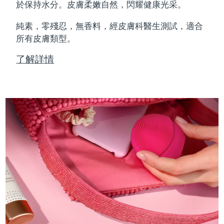
Professional IPL hair removal device
Microcurrent body toning
All hair treatments
All FAQ™ skincare
於保持水分。皮膚柔嫩自然，閃耀健康光采。
德國
預計送達日期
8/10/26
純素，零殘忍，無香料，經皮膚科醫生測試，適合
FAQ™產品
FAQ™產品
痘肌護理
眼部護理
直布羅陀
所有皮膚類型。
PEACH™ 2
LUNA™ 4 body
預計送達日期
8/14/26
FAQ™ products
All anti-aging treatments
All LED treatments
ESPADA™ 2 plus
BEAR™ 2 eyes & lips
IPL hair removal
Massaging body brush
All toning treatments
了解詳情
希臘
預計送達日期
8/10/26
Recurring acne LED therapy
Microcurrent line smoothing device
中國香港特別行政區
預計送達日期
8/11/26
PEACH™ 2 go
SUPERCHARGED™ serum
護發
毛孔護理
ESPADA™ 2
IRIS™ 2
Travel-friendly IPL hair removal
Firming body serum
匈牙利
LUNA™ 4 hair
預計送達日期
8/10/26
KIWI™ derma
Acne treatment device
Rejuvenating eye massager
NEW
2-in-1 LED scalp massager
Diamond microdermabrasion .
冰島
預計送達日期
8/11/26
PEACH™ Cooling Prep Gel
ESPADA™ Blemish Solution
眼部護膚
牙齒美白
Cooling IPL hair removal gel
印尼
預計送達日期
8/8/26
FLIP™ play advanced
KIWI™
Concentrated acne gel
Advanced eye care treatment
issa™ Teeth Whitening Set
LED light hairbrush
Blackhead remover
愛爾蘭
預計送達日期
8/10/26
更多的
Dual LED + sonic device & 18% PAP gel
ESPADA™ 設備
眼部護理設備
曼島
預計送達日期
8/12/26
LUNA™ Dual-Peptide Scalp
KIWI™ 皮肤护理
All acne treatment devices
All revitalizing eye massagers
Serum
issa™ Teeth Whitening Gel