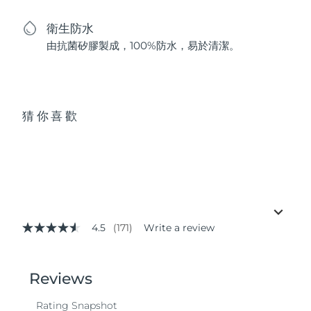
衛生防水
由抗菌矽膠製成，100%防水，易於清潔。
猜你喜歡
4.5
(171)
Write a review
4.5
out
of
5
stars,
average
rating
value.