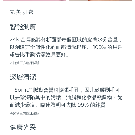
中國澳門特別行政區
預計送達日期
8/12/26
完美肌密
馬來西亞
預計送達日期
8/13/26
智能測膚
馬爾他
預計送達日期
8/10/26
24k 金傳感器分析面部每個區域的皮膚水分含量，
以創建完全個性化的面部清潔程序。 100% 的用戶
墨西哥
預計送達日期
8/14/26
報告比手動清潔效果更好。
摩納哥
基於第三方臨床試驗
預計送達日期
8/11/26
深層清潔
荷蘭
預計送達日期
8/10/26
T-Sonic
脈動會暫時擴張毛孔，因此矽膠刷毛可
TM
紐西蘭
預計送達日期
8/10/26
以去除深陷其中的污垢、油脂和化妝品殘留物 - 從
而減少爆痘。臨床證明可去除 99% 的雜質。
挪威
預計送達日期
8/10/26
基於第三方臨床試驗
阿曼
預計送達日期
8/13/26
健康光采
菲律賓
預計送達日期
8/13/26