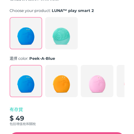
stars,
average
rating
Choose your product:
LUNA™ play smart 2
value.
Read
171
Reviews.
Same
page
link.
選擇 color:
Peek-A-Blue
有存貨
$ 49
包括增值稅和關稅