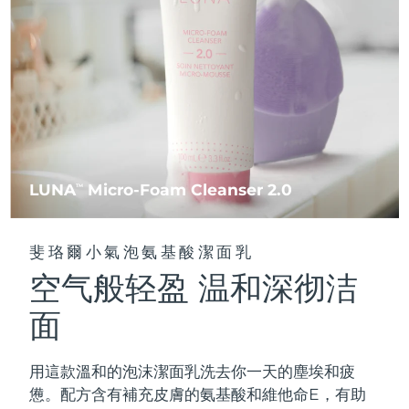
FAQ™ 101
FAQ™ 201
中國
LUNA™ 4 mini
面部提拉護理
預計送達日期
8/10/26
NEW
issa™ 4 smile
UFO™ 3 mini
Clinical anti-aging
LED mask
For young skin, T-zone
Premium anti-aging skincare
哥倫比亞
預計送達日期
8/14/26
Hybrid silicone sonic toothbrush
Red light therapy device for young skin
生髮
肌膚年輕化
克羅埃西亞
預計送達日期
8/10/26
FAQ™ 102
FAQ™ 202
LUNA™ 4 go
BEAR™ 設備
FAQ™ 301
FAQ™ 501
issa™ 4 baby
UFO™ 3 go
Advanced clinical anti-aging
LED mask
For travel or gym bag
All premium facelift devices
NEW
賽普勒斯
預計送達日期
8/11/26
LED hair strengthening scalp massager
Full-Spectrum Red Light Therapy
For ages 0-3
Portable red light therapy
捷克
預計送達日期
8/10/26
FAQ™ 103
FAQ™ 211
LUNA
Micro-Foam Cleanser 2.0
LUNA™護膚
TM
保健品
FAQ™ Scalp Serum
FAQ™ 502
issa™ Teeth Whitening Set
面膜
Luxurious clinical anti-aging set
Anti-aging neck & décolleté LED mask
Premium cleansers & balm
丹麥
預計送達日期
8/10/26
Scalp recovery probiotic serum
Full-Spectrum Red Light Therapy
Dual LED + sonic device & 18% PAP gel
Rejuvenation & hydration
專業治療
斐珞爾小氣泡氨基酸潔面乳
愛沙尼亞
預計送達日期
8/10/26
空气般轻盈 温和深彻洁
FAQ™ P1 Primer
FAQ™ 221
LUNA™ 設備
FAQ™護膚品
ISSA™ 設備
UFO™ 設備
Manuka honey primer
Anti-aging LED hand mask
芬蘭
FAQ™ Red Light Serum
預計送達日期
8/10/26
All facial cleansing devices
面
All FAQ™ skincare
All silicone sonic toothbrushes
All deep facial hydration devices
法國
預計送達日期
8/10/26
脫毛
身體護理
用這款溫和的泡沫潔面乳洗去你一天的塵埃和疲
FAQ™護膚品
FAQ™護膚品
PEACH™ 2 Pro Max
BEAR™ 2 body
FAQ™產品
FAQ™ skincare
法屬玻里尼西亞
預計送達日期
8/14/26
憊。配方含有補充皮膚的氨基酸和維他命E，有助
All FAQ™ skincare
All FAQ™ skincare