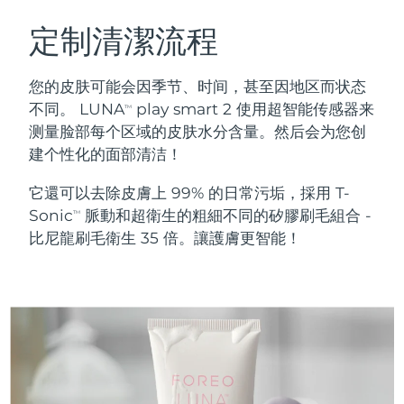
瑞典美膚護理
奧地利
預計送達日期
8/10/26
定制清潔流程
巴林
預計送達日期
8/11/26
您的皮肤可能会因季节、时间，甚至因地区而状态
面部清潔
緊致提拉
不同。 LUNA
play smart 2 使用超智能传感器来
TM
比利時
預計送達日期
8/10/26
测量脸部每个区域的皮肤水分含量。然后会为您创
LUNA™ 4 套裝
BEAR™ 2 套裝
建个性化的面部清洁！
百慕達
預計送達日期
8/16/26
Anti-aging massage
Microcurrent toning
它還可以去除皮膚上 99% 的日常污垢，採用 T-
波士尼亞與赫塞哥維納
預計送達日期
8/13/26
Sonic
脈動和超衛生的粗細不同的矽膠刷毛組合 -
補水保濕
口腔護理
TM
LUNA™ 4 Plus
BEAR™ 2 go
比尼龍刷毛衛生 35 倍。讓護膚更智能！
汶萊
預計送達日期
8/15/26
UFO™ 3 套裝
issa™ 4
Massage, LED heating
Microcurrent toning on-the-go
FAQ™ 抗老護理
Deep facial hydration
Hybrid silicone sonic toothbrush
保加利亞
預計送達日期
8/10/26
NEW
LUNA™ 4 Men
BEAR™ 2 eyes & lips
加拿大
預計送達日期
8/14/26
UFO™ 3 LED
issa™ 4 plus
For men, anti-aging massage
Microcurrent line smoothing device
Near-infrared and red light therapy
Smart hybrid silicone sonic toothbrush
智利
預計送達日期
8/14/26
device
抗老
LED 護理