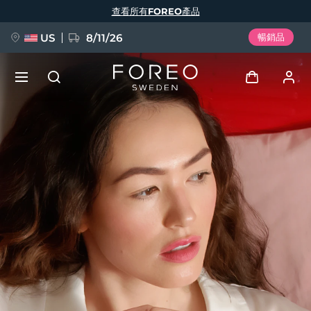
移
查看所有FOREO產品
至
主
內
容
US
8/11/26
暢銷品
新品
登入
語言
BREAKING NEWS
用戶信息
English
Deutsch
Español
我的設備
FAQ™ Pure Beauty-Tech Elixir
Français
Italiano
Português
我的訂單
Polski
Svenska
Русский
Türkçe
简体中文
繁體中文
我的地址
issa™ Teeth Whitening Set
我的訂閱