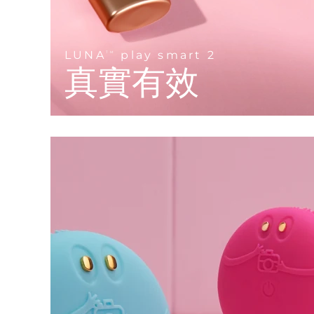
KIWI™ 皮肤护理
All acne treatment devices
All revitalizing eye massagers
Serum
issa™ Teeth Whitening Gel
Advanced pore care essentials
For healthy hair
18% PAP
護膚品
男士
LUNA
play smart 2
TM
真實有效
全部購買
FOREO APP
關於我們