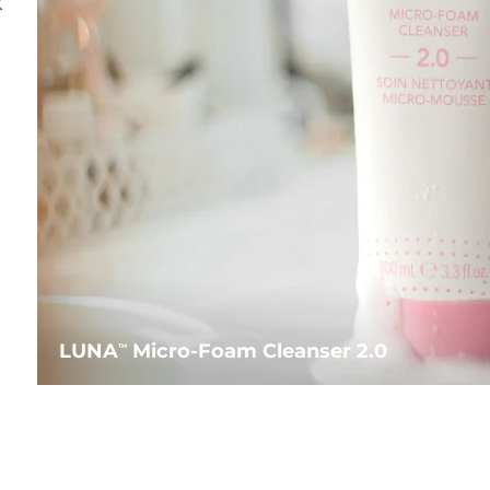
水
LUNA
Micro-Foam Cleanser 2.0
TM