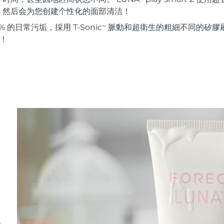
。然后会为您创建个性化的面部清洁！
 的日常污垢，採用 T-Sonic
脈動和超衛生的粗細不同的矽膠刷
TM
能！