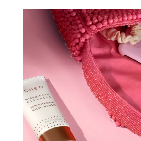
脫毛
FAQ™護膚品
身體護理
FAQ™護膚品
FAQ™產品
FAQ™ skincare
All FAQ™ skincare
All FAQ™ skincare
PEACH™ 2 Pro Max
BEAR™ 2 body
All hair treatments
All FAQ™ skincare
Professional IPL hair removal device
Microcurrent body toning
FAQ™產品
FAQ™產品
痘肌護理
FAQ™ products
眼部護理
All anti-aging treatments
All LED treatments
PEACH™ 2
LUNA™ 4 body
All toning treatments
ESPADA™ 2 plus
BEAR™ 2 eyes & lips
IPL hair removal
Massaging body brush
Recurring acne LED therapy
Microcurrent line smoothing device
PEACH™ 2 go
SUPERCHARGED™ serum
護發
毛孔護理
ESPADA™ 2
IRIS™ 2
Travel-friendly IPL hair removal
Firming body serum
LUNA™ 4 hair
KIWI™ derma
Acne treatment device
Rejuvenating eye massager
NEW
2-in-1 LED scalp massager
Diamond microdermabrasion .
PEACH™ Cooling Prep Gel
ESPADA™ Blemish Solution
眼部護膚
牙齒美白
Cooling IPL hair removal gel
FLIP™ play advanced
KIWI™
Concentrated acne gel
Advanced eye care treatment
issa™ Teeth Whitening Set
LED light hairbrush
Blackhead remover
Dual LED + sonic device & 18% PAP gel
更多的
ESPADA™ 設備
眼部護理設備
LUNA™ Dual-Peptide Scalp