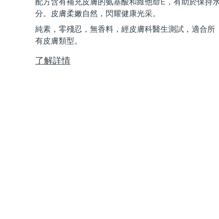
配方含有補充皮膚的氨基酸和維他命E，有助於保持
Near-infrared and red light therapy device
Smart hybrid silicone sonic toothbrush
分。皮膚柔嫩自然，閃耀健康光采。
抗老
LED 護理
純素，零殘忍，無香料，經皮膚科醫生測試，適合所
LUNA™ 4 mini
面部提拉護理
FAQ™ 101
FAQ™ 201
有皮膚類型。
UFO™ 3 mini
issa™ 4 smile
For young skin, T-zone
Premium anti-aging skincare
NEW
Clinical anti-aging
LED mask
Red light therapy device for young skin
Hybrid silicone sonic toothbrush
了解詳情
生髮
LUNA™ 4 go
BEAR™ 設備
肌膚年輕化
FAQ™ 102
FAQ™ 202
UFO™ 3 go
issa™ 4 baby
For travel or gym bag
All premium facelift devices
FAQ™ 301
FAQ™ 501
Advanced clinical anti-aging
LED mask
Portable red light therapy
For ages 0-3
NEW
LED hair strengthening scalp massager
Full-Spectrum Red Light Therapy
LUNA™護膚
FAQ™ 103
FAQ™ 211
保健品
面膜
issa™ Teeth Whitening Set
Premium cleansers & balm
FAQ™ Scalp Serum
FAQ™ 502
Luxurious clinical anti-aging set
Anti-aging neck & décolleté LED mask
Rejuvenation & hydration
Dual LED + sonic device & 18% PAP gel
Scalp recovery probiotic serum
Full-Spectrum Red Light Therapy
LUNA™ 設備
專業治療
FAQ™ P1 Primer
FAQ™ 221
UFO™ 設備
ISSA™ 設備
All facial cleansing devices
FAQ™護膚品
Manuka honey primer
Anti-aging LED hand mask
FAQ™ Red Light Serum
All deep facial hydration devices
All silicone sonic toothbrushes
All FAQ™ skincare