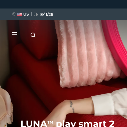
移
至
主
內
US
8/11/26
容
新品
BREAKING NEWS
FAQ™ Pure Beauty-Tech Elixir
LUNA
play smart 2
TM