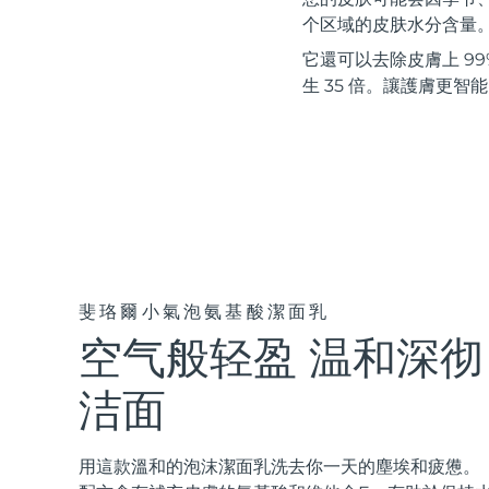
紅光療法
个区域的皮肤水分含量
它還可以去除皮膚上 99%
生 35 倍。讓護膚更智
瑞典美膚護理
面部清潔
緊致提拉
LUNA™ 4 套裝
BEAR™ 2 套裝
Anti-aging massage
Microcurrent toning
斐珞爾小氣泡氨基酸潔面乳
空气般轻盈 温和深彻
補水保濕
口腔護理
LUNA™ 4 Plus
BEAR™ 2 go
UFO™ 3 套裝
issa™ 4
Massage, LED heating
Microcurrent toning on-the-go
洁面
Deep facial hydration
Hybrid silicone sonic toothbrush
FAQ™ 抗老護理
LUNA™ 4 Men
BEAR™ 2 eyes & lips
用這款溫和的泡沫潔面乳洗去你一天的塵埃和疲憊。
NEW
UFO™ 3 LED
issa™ 4 plus
For men, anti-aging massage
Microcurrent line smoothing device