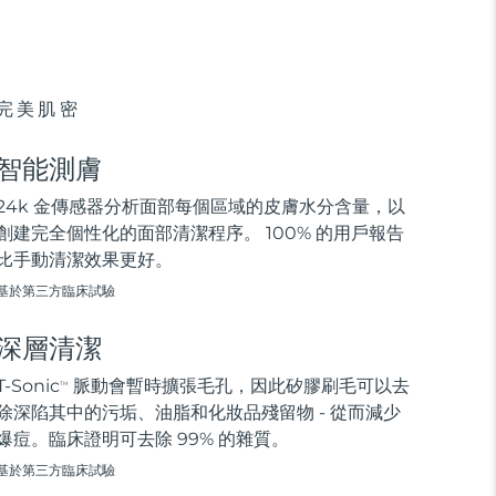
完美肌密
智能測膚
24k 金傳感器分析面部每個區域的皮膚水分含量，以
創建完全個性化的面部清潔程序。 100% 的用戶報告
比手動清潔效果更好。
基於第三方臨床試驗
深層清潔
T-Sonic
脈動會暫時擴張毛孔，因此矽膠刷毛可以去
TM
除深陷其中的污垢、油脂和化妝品殘留物 - 從而減少
爆痘。臨床證明可去除 99% 的雜質。
基於第三方臨床試驗