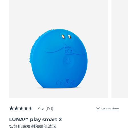
阿拉伯聯合大公國
預計送達日期
12/08/2026
英國
預計送達日期
11/08/2026
美國
預計送達日期
12/08/2026
烏茲別克
預計送達日期
16/08/2026
越南
預計送達日期
17/08/2026
4.5
(171)
Write a review
4.5
out
LUNA™ play smart 2
of
5
智能肌膚檢測和麵部清潔