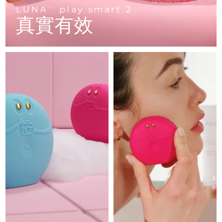
Advanced pore care essentials
以色列
預計送達日期
15/08/2026
For healthy hair
LUNA
play smart 2
18% PAP
TM
護膚品
男士
真實有效
義大利
預計送達日期
11/08/2026
日本
預計送達日期
14/08/2026
澤西島
預計送達日期
16/08/2026
全部購買
哈薩克
預計送達日期
13/08/2026
FOREO APP
科威特
預計送達日期
11/08/2026
關於我們
拉脫維亞
預計送達日期
11/08/2026
黎巴嫩
預計送達日期
12/08/2026
立陶宛
預計送達日期
11/08/2026
盧森堡
預計送達日期
11/08/2026