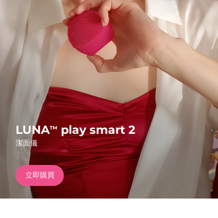
發貨國家
美國
預計送達日期
12/08/2026
FAQ™ Dual LED Panel
英國
預計送達日期
11/08/2026
熱門產品
西班牙
預計送達日期
11/08/2026
澳洲
預計送達日期
14/08/2026
法國
預計送達日期
11/08/2026
LUNA
play smart 2
TM
特別優惠
暢銷產品
潔面儀
德國
預計送達日期
11/08/2026
加拿大
預計送達日期
15/08/2026
立即購買
紅光療法
澳洲
預計送達日期
14/08/2026