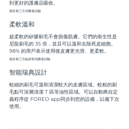
到更好的護膚品吸收。
斯洛伐克
預計送達日期
11/08/2026
基於第三方消費者試驗
斯洛維尼亞
預計送達日期
11/08/2026
柔軟溫和
南非
預計送達日期
19/08/2026
超柔軟的矽膠刷毛不會損傷肌膚。它們的衛生性是
尼龍刷毛的 35 倍，並且可以溫和去除死皮細胞。
南韓
預計送達日期
13/08/2026
98% 的用戶表示使用後皮膚更光滑、更柔軟。
西班牙
基於第三方臨床和消費者試驗
預計送達日期
11/08/2026
智能瑞典設計
瑞典
預計送達日期
11/08/2026
較細的刷毛可溫和清潔較大的皮膚區域。較粗的刷
瑞士
預計送達日期
11/08/2026
毛點可深層清潔 T 區等油性區域。可以自動將自定
義程序從 FOREO app同步到您的設備，以備下次
台灣
預計送達日期
16/08/2026
使用。
泰國
預計送達日期
15/08/2026
土耳其
預計送達日期
12/08/2026