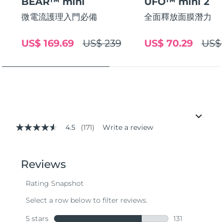
BEAR™ mini
UFO™ mini 2
微電流護理入門必備
全面釋放面膜潛力
US$ 169.69
US$ 239
US$ 70.29
US$
4.5
(171)
Write a review
4.5
out
of
5
stars,
average
rating
value.
Read
171
Reviews.
Same