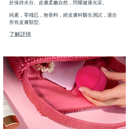
Professional IPL hair removal device
Microcurrent body toning
All hair treatments
All FAQ™ skincare
於保持水分。皮膚柔嫩自然，閃耀健康光采。
德國
預計送達日期
11/08/2026
純素，零殘忍，無香料，經皮膚科醫生測試，適合
FAQ™產品
FAQ™產品
痘肌護理
眼部護理
直布羅陀
所有皮膚類型。
PEACH™ 2
LUNA™ 4 body
預計送達日期
15/08/2026
FAQ™ products
All anti-aging treatments
All LED treatments
ESPADA™ 2 plus
BEAR™ 2 eyes & lips
IPL hair removal
Massaging body brush
All toning treatments
了解詳情
希臘
預計送達日期
11/08/2026
Recurring acne LED therapy
Microcurrent line smoothing device
中國香港特別行政區
預計送達日期
12/08/2026
PEACH™ 2 go
SUPERCHARGED™ serum
護發
毛孔護理
ESPADA™ 2
IRIS™ 2
Travel-friendly IPL hair removal
Firming body serum
匈牙利
LUNA™ 4 hair
預計送達日期
11/08/2026
KIWI™ derma
Acne treatment device
Rejuvenating eye massager
NEW
2-in-1 LED scalp massager
Diamond microdermabrasion .
冰島
預計送達日期
12/08/2026
PEACH™ Cooling Prep Gel
ESPADA™ Blemish Solution
眼部護膚
牙齒美白
Cooling IPL hair removal gel
印尼
預計送達日期
09/08/2026
FLIP™ play advanced
KIWI™
Concentrated acne gel
Advanced eye care treatment
issa™ Teeth Whitening Set
LED light hairbrush
Blackhead remover
愛爾蘭
預計送達日期
11/08/2026
更多的
Dual LED + sonic device & 18% PAP gel
ESPADA™ 設備
眼部護理設備
曼島
預計送達日期
13/08/2026
LUNA™ Dual-Peptide Scalp
KIWI™ 皮肤护理
All acne treatment devices
All revitalizing eye massagers
Serum
issa™ Teeth Whitening Gel