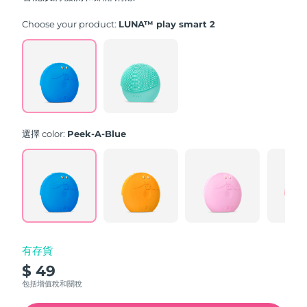
stars,
average
rating
Choose your product:
LUNA™ play smart 2
value.
Read
171
Reviews.
Same
page
link.
選擇 color:
Peek-A-Blue
有存貨
$ 49
包括增值稅和關稅