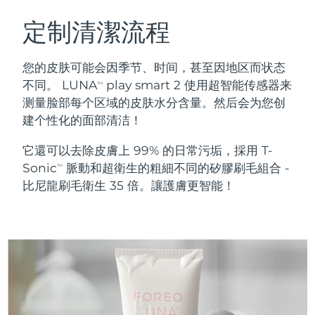
瑞典美膚護理
奧地利
預計送達日期
11/08/2026
定制清潔流程
巴林
預計送達日期
12/08/2026
您的皮肤可能会因季节、时间，甚至因地区而状态
面部清潔
緊致提拉
不同。 LUNA
play smart 2 使用超智能传感器来
TM
比利時
預計送達日期
11/08/2026
测量脸部每个区域的皮肤水分含量。然后会为您创
LUNA™ 4 套裝
BEAR™ 2 套裝
建个性化的面部清洁！
百慕達
預計送達日期
17/08/2026
Anti-aging massage
Microcurrent toning
它還可以去除皮膚上 99% 的日常污垢，採用 T-
波士尼亞與赫塞哥維納
預計送達日期
14/08/2026
Sonic
脈動和超衛生的粗細不同的矽膠刷毛組合 -
補水保濕
口腔護理
TM
LUNA™ 4 Plus
BEAR™ 2 go
比尼龍刷毛衛生 35 倍。讓護膚更智能！
汶萊
預計送達日期
16/08/2026
UFO™ 3 套裝
issa™ 4
Massage, LED heating
Microcurrent toning on-the-go
FAQ™ 抗老護理
Deep facial hydration
Hybrid silicone sonic toothbrush
保加利亞
預計送達日期
11/08/2026
NEW
LUNA™ 4 Men
BEAR™ 2 eyes & lips
加拿大
預計送達日期
15/08/2026
UFO™ 3 LED
issa™ 4 plus
For men, anti-aging massage
Microcurrent line smoothing device
Near-infrared and red light therapy
Smart hybrid silicone sonic toothbrush
智利
預計送達日期
15/08/2026
device
抗老
LED 護理