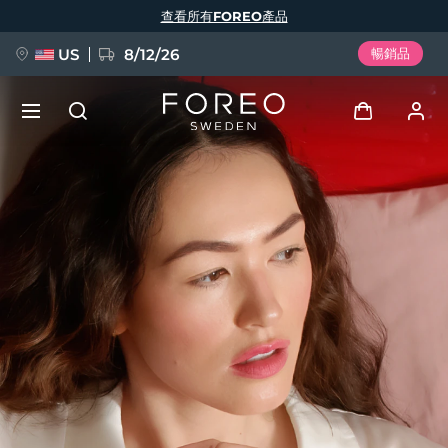
移
查看所有FOREO產品
至
主
內
容
US
8/12/26
暢銷品
新品
登入
語言
BREAKING NEWS
用戶信息
English
Deutsch
Español
我的設備
FAQ™ Pure Beauty-Tech Elixir
Français
Italiano
Português
我的訂單
Polski
Svenska
Русский
Türkçe
简体中文
繁體中文
我的地址
issa™ Teeth Whitening Set
我的訂閱