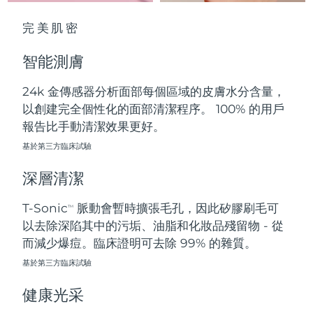
中國澳門特別行政區
預計送達日期
13/08/2026
完美肌密
馬來西亞
預計送達日期
14/08/2026
智能測膚
馬爾他
預計送達日期
11/08/2026
24k 金傳感器分析面部每個區域的皮膚水分含量，
以創建完全個性化的面部清潔程序。 100% 的用戶
墨西哥
預計送達日期
15/08/2026
報告比手動清潔效果更好。
摩納哥
基於第三方臨床試驗
預計送達日期
12/08/2026
深層清潔
荷蘭
預計送達日期
11/08/2026
T-Sonic
脈動會暫時擴張毛孔，因此矽膠刷毛可
TM
紐西蘭
預計送達日期
11/08/2026
以去除深陷其中的污垢、油脂和化妝品殘留物 - 從
而減少爆痘。臨床證明可去除 99% 的雜質。
挪威
預計送達日期
11/08/2026
基於第三方臨床試驗
阿曼
預計送達日期
14/08/2026
健康光采
菲律賓
預計送達日期
14/08/2026