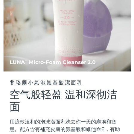
FAQ™ 101
FAQ™ 201
中國
LUNA™ 4 mini
面部提拉護理
預計送達日期
11/08/2026
NEW
issa™ 4 smile
UFO™ 3 mini
Clinical anti-aging
LED mask
For young skin, T-zone
Premium anti-aging skincare
哥倫比亞
預計送達日期
15/08/2026
Hybrid silicone sonic toothbrush
Red light therapy device for young skin
生髮
肌膚年輕化
克羅埃西亞
預計送達日期
11/08/2026
FAQ™ 102
FAQ™ 202
LUNA™ 4 go
BEAR™ 設備
FAQ™ 301
FAQ™ 501
issa™ 4 baby
UFO™ 3 go
Advanced clinical anti-aging
LED mask
For travel or gym bag
All premium facelift devices
NEW
賽普勒斯
預計送達日期
12/08/2026
LED hair strengthening scalp massager
Full-Spectrum Red Light Therapy
For ages 0-3
Portable red light therapy
捷克
預計送達日期
11/08/2026
FAQ™ 103
FAQ™ 211
LUNA
Micro-Foam Cleanser 2.0
LUNA™護膚
TM
保健品
FAQ™ Scalp Serum
FAQ™ 502
issa™ Teeth Whitening Set
面膜
Luxurious clinical anti-aging set
Anti-aging neck & décolleté LED mask
Premium cleansers & balm
丹麥
預計送達日期
11/08/2026
Scalp recovery probiotic serum
Full-Spectrum Red Light Therapy
Dual LED + sonic device & 18% PAP gel
Rejuvenation & hydration
專業治療
斐珞爾小氣泡氨基酸潔面乳
愛沙尼亞
預計送達日期
11/08/2026
空气般轻盈 温和深彻洁
FAQ™ P1 Primer
FAQ™ 221
LUNA™ 設備
FAQ™護膚品
ISSA™ 設備
UFO™ 設備
Manuka honey primer
Anti-aging LED hand mask
芬蘭
FAQ™ Red Light Serum
預計送達日期
11/08/2026
All facial cleansing devices
面
All FAQ™ skincare
All silicone sonic toothbrushes
All deep facial hydration devices
法國
預計送達日期
11/08/2026
脫毛
身體護理
用這款溫和的泡沫潔面乳洗去你一天的塵埃和疲
FAQ™護膚品
FAQ™護膚品
PEACH™ 2 Pro Max
BEAR™ 2 body
FAQ™產品
FAQ™ skincare
法屬玻里尼西亞
預計送達日期
15/08/2026
憊。配方含有補充皮膚的氨基酸和維他命E，有助
All FAQ™ skincare
All FAQ™ skincare