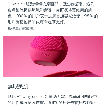
T-Sonic
脈動輕輕按摩面部，促進微循環。這為
TM
皮膚細胞提供氧氣和營養，從而獲得更健康的膚
波蘭
預計送達日期
12/08/2026
色。 100% 的用戶表示皮膚更加容光煥發，98% 的
用戶聲稱他們的皮膚看起來更好。
葡萄牙
預計送達日期
11/08/2026
基於第三方消費者試驗
波多黎各
預計送達日期
13/08/2026
卡達
預計送達日期
12/08/2026
留尼旺
預計送達日期
16/08/2026
羅馬尼亞
預計送達日期
11/08/2026
俄羅斯
預計送達日期
19/08/2026
無瑕美肌
沙烏地阿拉伯
預計送達日期
12/08/2026
LUNA
play smart 2 幫助面霜、精華液和麵膜中
TM
新加坡
預計送達日期
13/08/2026
的活性成分深入皮膚。 98% 的用戶在使用後體驗