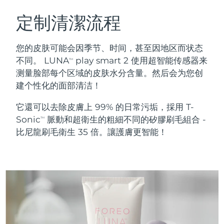
瑞典美膚護理
奧地利
預計送達日期
8/8/26
定制清潔流程
巴林
預計送達日期
8/9/26
您的皮肤可能会因季节、时间，甚至因地区而状态
面部清潔
緊致提拉
不同。 LUNA
play smart 2 使用超智能传感器来
TM
比利時
預計送達日期
8/8/26
测量脸部每个区域的皮肤水分含量。然后会为您创
LUNA™ 4 套裝
BEAR™ 2 套裝
建个性化的面部清洁！
百慕達
預計送達日期
8/14/26
Anti-aging massage
Microcurrent toning
它還可以去除皮膚上 99% 的日常污垢，採用 T-
波士尼亞與赫塞哥維納
預計送達日期
8/11/26
Sonic
脈動和超衛生的粗細不同的矽膠刷毛組合 -
補水保濕
口腔護理
TM
LUNA™ 4 Plus
BEAR™ 2 go
比尼龍刷毛衛生 35 倍。讓護膚更智能！
汶萊
預計送達日期
8/13/26
UFO™ 3 套裝
issa™ 4
Massage, LED heating
Microcurrent toning on-the-go
FAQ™ 抗老護理
Deep facial hydration
Hybrid silicone sonic toothbrush
保加利亞
預計送達日期
8/8/26
NEW
LUNA™ 4 Men
BEAR™ 2 eyes & lips
加拿大
預計送達日期
8/12/26
UFO™ 3 LED
issa™ 4 plus
For men, anti-aging massage
Microcurrent line smoothing device
Near-infrared and red light therapy
Smart hybrid silicone sonic toothbrush
智利
預計送達日期
8/12/26
device
抗老
LED 護理