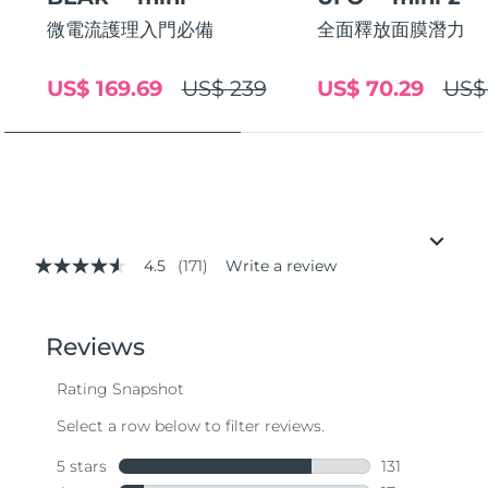
微電流護理入門必備
全面釋放面膜潛力
US$ 169.69
US$ 239
US$ 70.29
US$
4.5
(171)
Write a review
4.5
out
of
5
stars,
average
rating
value.
Read
171
Reviews.
Same
page