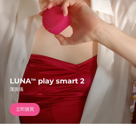
發貨國家
美國
預計送達日期
8/9/26
FAQ™ Dual LED Panel
英國
預計送達日期
8/8/26
熱門產品
西班牙
預計送達日期
8/8/26
澳洲
預計送達日期
8/11/26
法國
預計送達日期
8/8/26
LUNA
play smart 2
TM
特別優惠
暢銷產品
潔面儀
德國
預計送達日期
8/8/26
加拿大
預計送達日期
8/12/26
立即購買
紅光療法
澳洲
預計送達日期
8/11/26