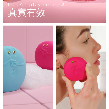
Advanced pore care essentials
以色列
預計送達日期
8/12/26
For healthy hair
LUNA
play smart 2
18% PAP
TM
護膚品
男士
真實有效
義大利
預計送達日期
8/8/26
日本
預計送達日期
8/11/26
澤西島
預計送達日期
8/13/26
全部購買
哈薩克
預計送達日期
8/10/26
FOREO APP
科威特
預計送達日期
8/8/26
關於我們
拉脫維亞
預計送達日期
8/8/26
黎巴嫩
預計送達日期
8/9/26
立陶宛
預計送達日期
8/8/26
盧森堡
預計送達日期
8/8/26