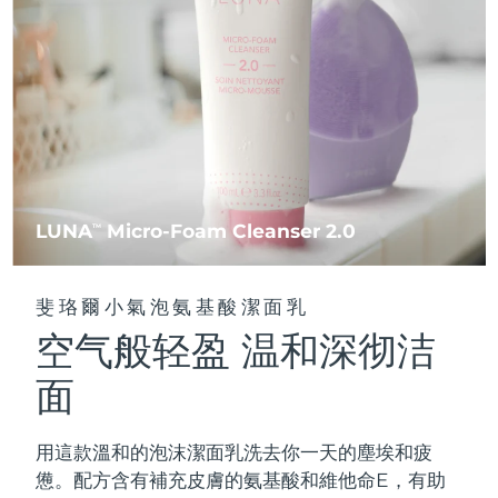
FAQ™ 101
FAQ™ 201
中國
LUNA™ 4 mini
面部提拉護理
預計送達日期
8/8/26
NEW
issa™ 4 smile
UFO™ 3 mini
Clinical anti-aging
LED mask
For young skin, T-zone
Premium anti-aging skincare
哥倫比亞
預計送達日期
8/12/26
Hybrid silicone sonic toothbrush
Red light therapy device for young skin
生髮
肌膚年輕化
克羅埃西亞
預計送達日期
8/8/26
FAQ™ 102
FAQ™ 202
LUNA™ 4 go
BEAR™ 設備
FAQ™ 301
FAQ™ 501
issa™ 4 baby
UFO™ 3 go
Advanced clinical anti-aging
LED mask
For travel or gym bag
All premium facelift devices
NEW
賽普勒斯
預計送達日期
8/9/26
LED hair strengthening scalp massager
Full-Spectrum Red Light Therapy
For ages 0-3
Portable red light therapy
捷克
預計送達日期
8/8/26
FAQ™ 103
FAQ™ 211
LUNA
Micro-Foam Cleanser 2.0
LUNA™護膚
TM
保健品
FAQ™ Scalp Serum
FAQ™ 502
issa™ Teeth Whitening Set
面膜
Luxurious clinical anti-aging set
Anti-aging neck & décolleté LED mask
Premium cleansers & balm
丹麥
預計送達日期
8/8/26
Scalp recovery probiotic serum
Full-Spectrum Red Light Therapy
Dual LED + sonic device & 18% PAP gel
Rejuvenation & hydration
專業治療
斐珞爾小氣泡氨基酸潔面乳
愛沙尼亞
預計送達日期
8/8/26
空气般轻盈 温和深彻洁
FAQ™ P1 Primer
FAQ™ 221
LUNA™ 設備
FAQ™護膚品
ISSA™ 設備
UFO™ 設備
Manuka honey primer
Anti-aging LED hand mask
芬蘭
FAQ™ Red Light Serum
預計送達日期
8/8/26
All facial cleansing devices
面
All FAQ™ skincare
All silicone sonic toothbrushes
All deep facial hydration devices
法國
預計送達日期
8/8/26
脫毛
身體護理
用這款溫和的泡沫潔面乳洗去你一天的塵埃和疲
FAQ™護膚品
FAQ™護膚品
PEACH™ 2 Pro Max
BEAR™ 2 body
FAQ™產品
FAQ™ skincare
法屬玻里尼西亞
預計送達日期
8/12/26
憊。配方含有補充皮膚的氨基酸和維他命E，有助
All FAQ™ skincare
All FAQ™ skincare