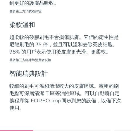
到更好的護膚品吸收。
斯洛伐克
預計送達日期
8/8/26
基於第三方消費者試驗
斯洛維尼亞
預計送達日期
8/8/26
柔軟溫和
南非
預計送達日期
8/16/26
超柔軟的矽膠刷毛不會損傷肌膚。它們的衛生性是
尼龍刷毛的 35 倍，並且可以溫和去除死皮細胞。
南韓
預計送達日期
8/10/26
98% 的用戶表示使用後皮膚更光滑、更柔軟。
西班牙
基於第三方臨床和消費者試驗
預計送達日期
8/8/26
智能瑞典設計
瑞典
預計送達日期
8/8/26
較細的刷毛可溫和清潔較大的皮膚區域。較粗的刷
瑞士
預計送達日期
8/8/26
毛點可深層清潔 T 區等油性區域。可以自動將自定
義程序從 FOREO app同步到您的設備，以備下次
台灣
預計送達日期
8/13/26
使用。
泰國
預計送達日期
8/12/26
土耳其
預計送達日期
8/9/26