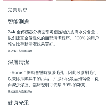
中國澳門特別行政區
預計送達日期
8/10/26
完美肌密
馬來西亞
預計送達日期
8/11/26
智能測膚
馬爾他
預計送達日期
8/8/26
24k 金傳感器分析面部每個區域的皮膚水分含量，
以創建完全個性化的面部清潔程序。 100% 的用戶
墨西哥
預計送達日期
8/12/26
報告比手動清潔效果更好。
摩納哥
基於第三方臨床試驗
預計送達日期
8/9/26
深層清潔
荷蘭
預計送達日期
8/8/26
T-Sonic
脈動會暫時擴張毛孔，因此矽膠刷毛可
TM
紐西蘭
預計送達日期
8/8/26
以去除深陷其中的污垢、油脂和化妝品殘留物 - 從
而減少爆痘。臨床證明可去除 99% 的雜質。
挪威
預計送達日期
8/8/26
基於第三方臨床試驗
阿曼
預計送達日期
8/11/26
健康光采
菲律賓
預計送達日期
8/11/26