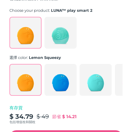
stars,
average
rating
Choose your product:
LUNA™ play smart 2
value.
Read
171
Reviews.
Same
page
link.
選擇 color:
Lemon Squeezy
有存貨
$ 34.79
$ 49
節省
$ 14.21
包括增值稅和關稅