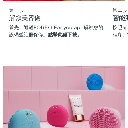
第一步
第二步
解鎖美容儀
智能
首先，通過FOREO For you app解鎖您的
按照a
設備並註冊保修。
點擊此處下載。
程序。