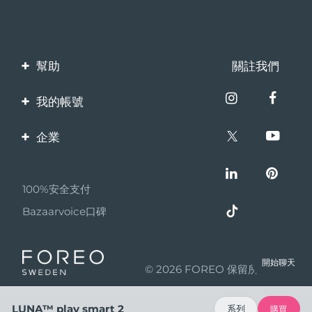
幫助
關註我們
聯繫我們
我的帳號
訂單與運輸
產品註冊
企業
保修與退換貨
客服支持
關於FOREO
常見問題
100%安全支付
夥伴計畫
電池資訊
Bazaarvoice口碑
聯盟新聞
MYSA
開始聊天
© 2026 FOREO 保留所有權利
成為合作夥伴
使用條款
LUNA™ play smart 2
系列
購買