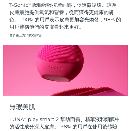
T-Sonic
脈動輕輕按摩面部，促進微循環。這為
TM
皮膚細胞提供氧氣和營養，從而獲得更健康的膚
波蘭
預計送達日期
8/9/26
色。 100% 的用戶表示皮膚更加容光煥發，98% 的
用戶聲稱他們的皮膚看起來更好。
葡萄牙
預計送達日期
8/8/26
基於第三方消費者試驗
波多黎各
預計送達日期
8/10/26
卡達
預計送達日期
8/9/26
留尼旺
預計送達日期
8/13/26
羅馬尼亞
預計送達日期
8/8/26
俄羅斯
預計送達日期
8/16/26
無瑕美肌
沙烏地阿拉伯
預計送達日期
8/9/26
LUNA
play smart 2 幫助面霜、精華液和麵膜中
TM
新加坡
預計送達日期
8/10/26
的活性成分深入皮膚。 98% 的用戶在使用後體驗