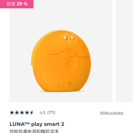
節省 29 %
阿拉伯聯合大公國
預計送達日期
8/9/26
英國
預計送達日期
8/8/26
美國
預計送達日期
8/9/26
烏茲別克
預計送達日期
8/13/26
越南
預計送達日期
8/14/26
4.5
(171)
Write a review
4.5
out
LUNA™ play smart 2
of
5
智能肌膚檢測和麵部清潔