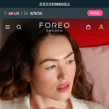
移
查看所有FOREO產品
至
主
內
容
US
8/9/26
暢銷品
新品
登入
語言
BREAKING NEWS
用戶信息
English
Deutsch
Español
我的設備
FAQ™ Pure Beauty-Tech Elixir
Français
Italiano
Português
我的訂單
Polski
Svenska
Русский
Türkçe
简体中文
繁體中文
我的地址
issa™ Teeth Whitening Set
我的訂閱