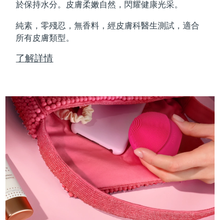
Professional IPL hair removal device
Microcurrent body toning
All hair treatments
All FAQ™ skincare
於保持水分。皮膚柔嫩自然，閃耀健康光采。
德國
預計送達日期
8/8/26
純素，零殘忍，無香料，經皮膚科醫生測試，適合
FAQ™產品
FAQ™產品
痘肌護理
眼部護理
直布羅陀
所有皮膚類型。
PEACH™ 2
LUNA™ 4 body
預計送達日期
8/12/26
FAQ™ products
All anti-aging treatments
All LED treatments
ESPADA™ 2 plus
BEAR™ 2 eyes & lips
IPL hair removal
Massaging body brush
All toning treatments
了解詳情
希臘
預計送達日期
8/8/26
Recurring acne LED therapy
Microcurrent line smoothing device
中國香港特別行政區
預計送達日期
8/9/26
PEACH™ 2 go
SUPERCHARGED™ serum
護發
毛孔護理
ESPADA™ 2
IRIS™ 2
Travel-friendly IPL hair removal
Firming body serum
匈牙利
LUNA™ 4 hair
預計送達日期
8/8/26
KIWI™ derma
Acne treatment device
Rejuvenating eye massager
NEW
2-in-1 LED scalp massager
Diamond microdermabrasion .
冰島
預計送達日期
8/9/26
PEACH™ Cooling Prep Gel
ESPADA™ Blemish Solution
眼部護膚
牙齒美白
Cooling IPL hair removal gel
印尼
預計送達日期
8/6/26
FLIP™ play advanced
KIWI™
Concentrated acne gel
Advanced eye care treatment
issa™ Teeth Whitening Set
LED light hairbrush
Blackhead remover
愛爾蘭
預計送達日期
8/8/26
更多的
Dual LED + sonic device & 18% PAP gel
ESPADA™ 設備
眼部護理設備
曼島
預計送達日期
8/10/26
LUNA™ Dual-Peptide Scalp
KIWI™ 皮肤护理
All acne treatment devices
All revitalizing eye massagers
Serum
issa™ Teeth Whitening Gel