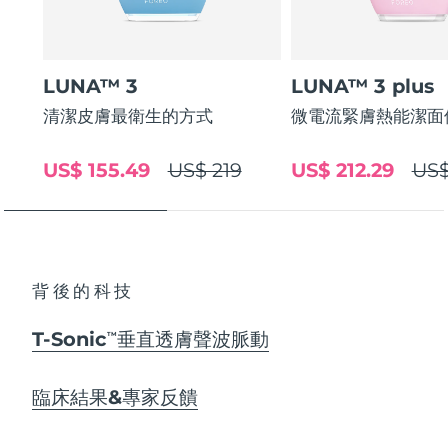
LUNA™ 3
LUNA™ 3 plus
清潔皮膚最衛生的方式
微電流緊膚熱能潔面
US$ 155.49
US$ 219
US$ 212.29
US$
背後的科技
T-Sonic
垂直透膚聲波脈動
TM
臨床結果&專家反饋