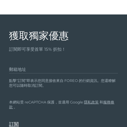
獲取獨家優惠
訂閱即可享受首單 15% 折扣！
郵箱地址
點擊“訂閱”即表示您同意接收來自 FOREO 的行銷資訊。您還瞭解
您可以隨時取消訂閱。
本網站受 reCAPTCHA 保護，並適用 Google
隱私政策
和
服務條
款
。