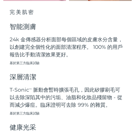
中國澳門特別行政區
預計送達日期
11/08/2026
完美肌密
馬來西亞
預計送達日期
12/08/2026
智能測膚
馬爾他
預計送達日期
09/08/2026
24k 金傳感器分析面部每個區域的皮膚水分含量，
以創建完全個性化的面部清潔程序。 100% 的用戶
墨西哥
預計送達日期
13/08/2026
報告比手動清潔效果更好。
摩納哥
基於第三方臨床試驗
預計送達日期
10/08/2026
深層清潔
荷蘭
預計送達日期
09/08/2026
T-Sonic
脈動會暫時擴張毛孔，因此矽膠刷毛可
TM
紐西蘭
預計送達日期
09/08/2026
以去除深陷其中的污垢、油脂和化妝品殘留物 - 從
而減少爆痘。臨床證明可去除 99% 的雜質。
挪威
預計送達日期
09/08/2026
基於第三方臨床試驗
阿曼
預計送達日期
12/08/2026
健康光采
菲律賓
預計送達日期
12/08/2026