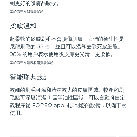
到更好的護膚品吸收。
斯洛伐克
預計送達日期
09/08/2026
基於第三方消費者試驗
斯洛維尼亞
預計送達日期
09/08/2026
柔軟溫和
南非
預計送達日期
17/08/2026
超柔軟的矽膠刷毛不會損傷肌膚。它們的衛生性是
尼龍刷毛的 35 倍，並且可以溫和去除死皮細胞。
南韓
預計送達日期
11/08/2026
98% 的用戶表示使用後皮膚更光滑、更柔軟。
西班牙
基於第三方臨床和消費者試驗
預計送達日期
09/08/2026
智能瑞典設計
瑞典
預計送達日期
09/08/2026
較細的刷毛可溫和清潔較大的皮膚區域。較粗的刷
瑞士
預計送達日期
09/08/2026
毛點可深層清潔 T 區等油性區域。可以自動將自定
義程序從 FOREO app同步到您的設備，以備下次
台灣
預計送達日期
14/08/2026
使用。
泰國
預計送達日期
13/08/2026
土耳其
預計送達日期
10/08/2026