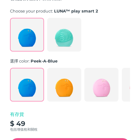
stars,
average
rating
Choose your product:
LUNA™ play smart 2
value.
Read
171
Reviews.
Same
page
link.
選擇 color:
Peek-A-Blue
有存貨
$ 49
包括增值稅和關稅