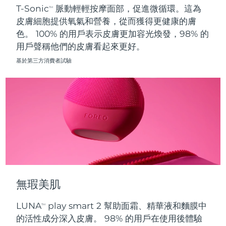
T-Sonic
脈動輕輕按摩面部，促進微循環。這為
TM
皮膚細胞提供氧氣和營養，從而獲得更健康的膚
波蘭
預計送達日期
10/08/2026
色。 100% 的用戶表示皮膚更加容光煥發，98% 的
用戶聲稱他們的皮膚看起來更好。
葡萄牙
預計送達日期
09/08/2026
基於第三方消費者試驗
波多黎各
預計送達日期
11/08/2026
卡達
預計送達日期
10/08/2026
留尼旺
預計送達日期
14/08/2026
羅馬尼亞
預計送達日期
09/08/2026
俄羅斯
預計送達日期
17/08/2026
無瑕美肌
沙烏地阿拉伯
預計送達日期
10/08/2026
LUNA
play smart 2 幫助面霜、精華液和麵膜中
TM
新加坡
預計送達日期
11/08/2026
的活性成分深入皮膚。 98% 的用戶在使用後體驗