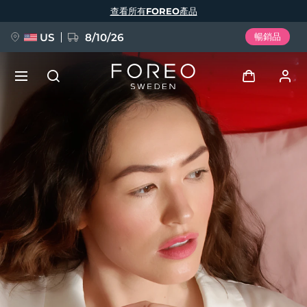
移
查看所有FOREO產品
至
主
內
容
US
8/10/26
暢銷品
新品
登入
語言
BREAKING NEWS
用戶信息
English
Deutsch
Español
我的設備
FAQ™ Pure Beauty-Tech Elixir
Français
Italiano
Português
我的訂單
Polski
Svenska
Русский
Türkçe
简体中文
繁體中文
我的地址
issa™ Teeth Whitening Set
我的訂閱