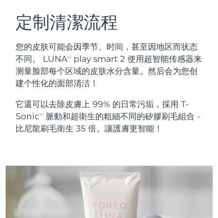
瑞典美膚護理
奧地利
預計送達日期
09/08/2026
定制清潔流程
巴林
預計送達日期
10/08/2026
您的皮肤可能会因季节、时间，甚至因地区而状态
面部清潔
緊致提拉
不同。 LUNA
play smart 2 使用超智能传感器来
TM
比利時
預計送達日期
09/08/2026
测量脸部每个区域的皮肤水分含量。然后会为您创
LUNA™ 4 套裝
BEAR™ 2 套裝
建个性化的面部清洁！
百慕達
預計送達日期
15/08/2026
Anti-aging massage
Microcurrent toning
它還可以去除皮膚上 99% 的日常污垢，採用 T-
波士尼亞與赫塞哥維納
預計送達日期
12/08/2026
Sonic
脈動和超衛生的粗細不同的矽膠刷毛組合 -
補水保濕
口腔護理
TM
LUNA™ 4 Plus
BEAR™ 2 go
比尼龍刷毛衛生 35 倍。讓護膚更智能！
汶萊
預計送達日期
14/08/2026
UFO™ 3 套裝
issa™ 4
Massage, LED heating
Microcurrent toning on-the-go
FAQ™ 抗老護理
Deep facial hydration
Hybrid silicone sonic toothbrush
保加利亞
預計送達日期
09/08/2026
NEW
LUNA™ 4 Men
BEAR™ 2 eyes & lips
加拿大
預計送達日期
13/08/2026
UFO™ 3 LED
issa™ 4 plus
For men, anti-aging massage
Microcurrent line smoothing device
Near-infrared and red light therapy
Smart hybrid silicone sonic toothbrush
智利
預計送達日期
13/08/2026
device
抗老
LED 護理