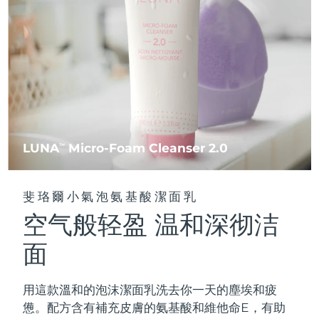
FAQ™ 101
FAQ™ 201
中國
LUNA™ 4 mini
面部提拉護理
預計送達日期
09/08/2026
NEW
issa™ 4 smile
UFO™ 3 mini
Clinical anti-aging
LED mask
For young skin, T-zone
Premium anti-aging skincare
哥倫比亞
預計送達日期
13/08/2026
Hybrid silicone sonic toothbrush
Red light therapy device for young skin
生髮
肌膚年輕化
克羅埃西亞
預計送達日期
09/08/2026
FAQ™ 102
FAQ™ 202
LUNA™ 4 go
BEAR™ 設備
FAQ™ 301
FAQ™ 501
issa™ 4 baby
UFO™ 3 go
Advanced clinical anti-aging
LED mask
For travel or gym bag
All premium facelift devices
NEW
賽普勒斯
預計送達日期
10/08/2026
LED hair strengthening scalp massager
Full-Spectrum Red Light Therapy
For ages 0-3
Portable red light therapy
捷克
預計送達日期
09/08/2026
FAQ™ 103
FAQ™ 211
LUNA
Micro-Foam Cleanser 2.0
LUNA™護膚
TM
保健品
FAQ™ Scalp Serum
FAQ™ 502
issa™ Teeth Whitening Set
面膜
Luxurious clinical anti-aging set
Anti-aging neck & décolleté LED mask
Premium cleansers & balm
丹麥
預計送達日期
09/08/2026
Scalp recovery probiotic serum
Full-Spectrum Red Light Therapy
Dual LED + sonic device & 18% PAP gel
Rejuvenation & hydration
專業治療
斐珞爾小氣泡氨基酸潔面乳
愛沙尼亞
預計送達日期
09/08/2026
空气般轻盈 温和深彻洁
FAQ™ P1 Primer
FAQ™ 221
LUNA™ 設備
FAQ™護膚品
ISSA™ 設備
UFO™ 設備
Manuka honey primer
Anti-aging LED hand mask
芬蘭
FAQ™ Red Light Serum
預計送達日期
09/08/2026
All facial cleansing devices
面
All FAQ™ skincare
All silicone sonic toothbrushes
All deep facial hydration devices
法國
預計送達日期
09/08/2026
脫毛
身體護理
用這款溫和的泡沫潔面乳洗去你一天的塵埃和疲
FAQ™護膚品
FAQ™護膚品
PEACH™ 2 Pro Max
BEAR™ 2 body
FAQ™產品
FAQ™ skincare
法屬玻里尼西亞
預計送達日期
13/08/2026
憊。配方含有補充皮膚的氨基酸和維他命E，有助
All FAQ™ skincare
All FAQ™ skincare