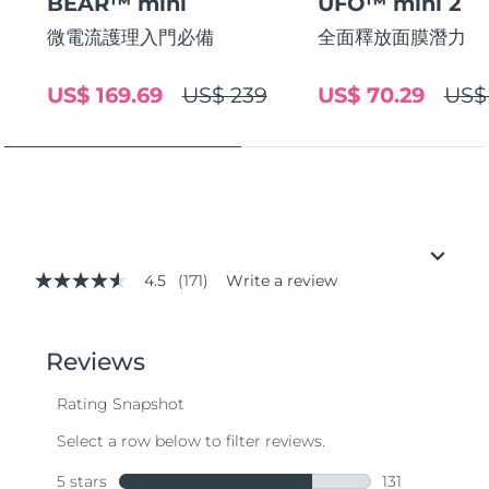
BEAR™ mini
UFO™ mini 2
微電流護理入門必備
全面釋放面膜潛力
US$ 169.69
US$ 239
US$ 70.29
US$
4.5
(171)
Write a review
4.5
out
of
5
stars,
average
rating
value.
Read
171
Reviews.
Same