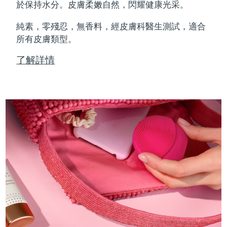
Professional IPL hair removal device
Microcurrent body toning
All hair treatments
All FAQ™ skincare
於保持水分。皮膚柔嫩自然，閃耀健康光采。
德國
預計送達日期
09/08/2026
純素，零殘忍，無香料，經皮膚科醫生測試，適合
FAQ™產品
FAQ™產品
痘肌護理
眼部護理
直布羅陀
所有皮膚類型。
PEACH™ 2
LUNA™ 4 body
預計送達日期
13/08/2026
FAQ™ products
All anti-aging treatments
All LED treatments
ESPADA™ 2 plus
BEAR™ 2 eyes & lips
IPL hair removal
Massaging body brush
All toning treatments
了解詳情
希臘
預計送達日期
09/08/2026
Recurring acne LED therapy
Microcurrent line smoothing device
中國香港特別行政區
預計送達日期
10/08/2026
PEACH™ 2 go
SUPERCHARGED™ serum
護發
毛孔護理
ESPADA™ 2
IRIS™ 2
Travel-friendly IPL hair removal
Firming body serum
匈牙利
LUNA™ 4 hair
預計送達日期
09/08/2026
KIWI™ derma
Acne treatment device
Rejuvenating eye massager
NEW
2-in-1 LED scalp massager
Diamond microdermabrasion .
冰島
預計送達日期
10/08/2026
PEACH™ Cooling Prep Gel
ESPADA™ Blemish Solution
眼部護膚
牙齒美白
Cooling IPL hair removal gel
印尼
預計送達日期
07/08/2026
FLIP™ play advanced
KIWI™
Concentrated acne gel
Advanced eye care treatment
issa™ Teeth Whitening Set
LED light hairbrush
Blackhead remover
愛爾蘭
預計送達日期
09/08/2026
更多的
Dual LED + sonic device & 18% PAP gel
ESPADA™ 設備
眼部護理設備
曼島
預計送達日期
11/08/2026
LUNA™ Dual-Peptide Scalp
KIWI™ 皮肤护理
All acne treatment devices
All revitalizing eye massagers
Serum
issa™ Teeth Whitening Gel