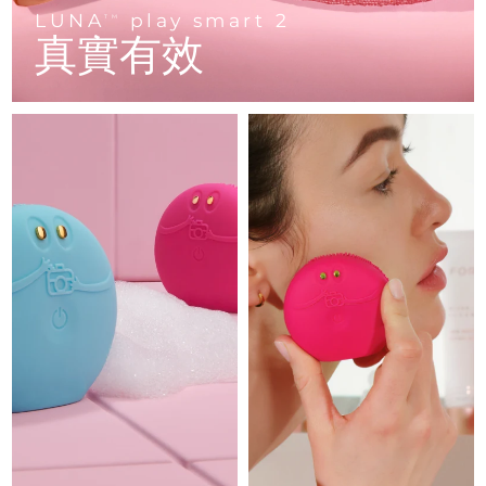
Advanced pore care essentials
以色列
預計送達日期
13/08/2026
For healthy hair
LUNA
play smart 2
18% PAP
TM
護膚品
男士
真實有效
義大利
預計送達日期
09/08/2026
日本
預計送達日期
12/08/2026
澤西島
預計送達日期
14/08/2026
全部購買
哈薩克
預計送達日期
11/08/2026
FOREO APP
科威特
預計送達日期
09/08/2026
關於我們
拉脫維亞
預計送達日期
09/08/2026
黎巴嫩
預計送達日期
10/08/2026
立陶宛
預計送達日期
09/08/2026
盧森堡
預計送達日期
09/08/2026