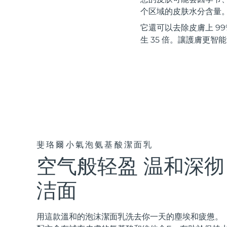
紅光療法
个区域的皮肤水分含量
它還可以去除皮膚上 99%
生 35 倍。讓護膚更智
瑞典美膚護理
面部清潔
緊致提拉
LUNA™ 4 套裝
BEAR™ 2 套裝
Anti-aging massage
Microcurrent toning
斐珞爾小氣泡氨基酸潔面乳
空气般轻盈 温和深彻
補水保濕
口腔護理
LUNA™ 4 Plus
BEAR™ 2 go
UFO™ 3 套裝
issa™ 4
Massage, LED heating
Microcurrent toning on-the-go
洁面
Deep facial hydration
Hybrid silicone sonic toothbrush
FAQ™ 抗老護理
LUNA™ 4 Men
BEAR™ 2 eyes & lips
用這款溫和的泡沫潔面乳洗去你一天的塵埃和疲憊。
NEW
UFO™ 3 LED
issa™ 4 plus
For men, anti-aging massage
Microcurrent line smoothing device