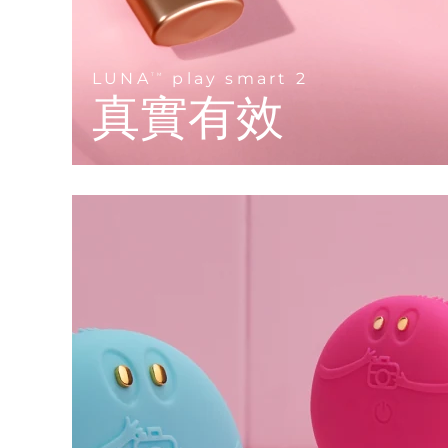
KIWI™ 皮肤护理
All acne treatment devices
All revitalizing eye massagers
Serum
issa™ Teeth Whitening Gel
Advanced pore care essentials
For healthy hair
18% PAP
護膚品
男士
LUNA
play smart 2
TM
真實有效
全部購買
FOREO APP
關於我們