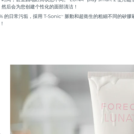
。然后会为您创建个性化的面部清洁！
 的日常污垢，採用 T-Sonic
脈動和超衛生的粗細不同的矽膠刷
TM
能！