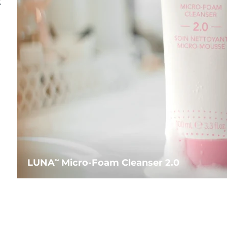
水
LUNA
Micro-Foam Cleanser 2.0
TM