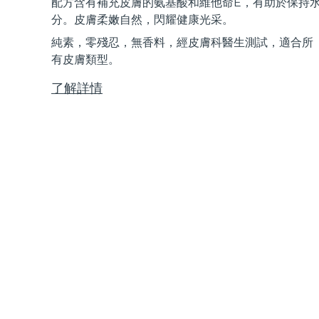
配方含有補充皮膚的氨基酸和維他命E，有助於保持
Near-infrared and red light therapy device
Smart hybrid silicone sonic toothbrush
分。皮膚柔嫩自然，閃耀健康光采。
抗老
LED 護理
純素，零殘忍，無香料，經皮膚科醫生測試，適合所
LUNA™ 4 mini
面部提拉護理
FAQ™ 101
FAQ™ 201
有皮膚類型。
UFO™ 3 mini
issa™ 4 smile
For young skin, T-zone
Premium anti-aging skincare
NEW
Clinical anti-aging
LED mask
Red light therapy device for young skin
Hybrid silicone sonic toothbrush
了解詳情
生髮
LUNA™ 4 go
BEAR™ 設備
肌膚年輕化
FAQ™ 102
FAQ™ 202
UFO™ 3 go
issa™ 4 baby
For travel or gym bag
All premium facelift devices
FAQ™ 301
FAQ™ 501
Advanced clinical anti-aging
LED mask
Portable red light therapy
For ages 0-3
NEW
LED hair strengthening scalp massager
Full-Spectrum Red Light Therapy
LUNA™護膚
FAQ™ 103
FAQ™ 211
保健品
面膜
issa™ Teeth Whitening Set
Premium cleansers & balm
FAQ™ Scalp Serum
FAQ™ 502
Luxurious clinical anti-aging set
Anti-aging neck & décolleté LED mask
Rejuvenation & hydration
Dual LED + sonic device & 18% PAP gel
Scalp recovery probiotic serum
Full-Spectrum Red Light Therapy
LUNA™ 設備
專業治療
FAQ™ P1 Primer
FAQ™ 221
UFO™ 設備
ISSA™ 設備
All facial cleansing devices
FAQ™護膚品
Manuka honey primer
Anti-aging LED hand mask
FAQ™ Red Light Serum
All deep facial hydration devices
All silicone sonic toothbrushes
All FAQ™ skincare