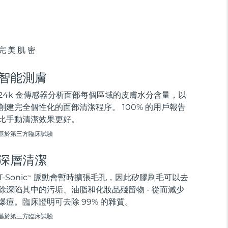
完美肌密
智能測膚
24k 金傳感器分析面部每個區域的皮膚水分含量，以
創建完全個性化的面部清潔程序。 100% 的用戶報告
比手動清潔效果更好。
基於第三方臨床試驗
深層清潔
T-Sonic
脈動會暫時擴張毛孔，因此矽膠刷毛可以去
TM
除深陷其中的污垢、油脂和化妝品殘留物 - 從而減少
爆痘。臨床證明可去除 99% 的雜質。
基於第三方臨床試驗