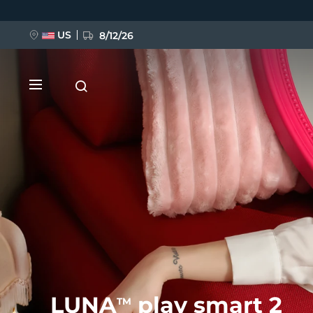
移
至
主
內
US
8/12/26
容
新品
BREAKING NEWS
FAQ™ Pure Beauty-Tech Elixir
LUNA
play smart 2
TM