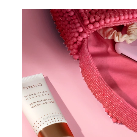
脫毛
FAQ™護膚品
身體護理
FAQ™護膚品
FAQ™產品
FAQ™ skincare
All FAQ™ skincare
All FAQ™ skincare
PEACH™ 2 Pro Max
BEAR™ 2 body
All hair treatments
All FAQ™ skincare
Professional IPL hair removal device
Microcurrent body toning
FAQ™產品
FAQ™產品
痘肌護理
FAQ™ products
眼部護理
All anti-aging treatments
All LED treatments
PEACH™ 2
LUNA™ 4 body
All toning treatments
ESPADA™ 2 plus
BEAR™ 2 eyes & lips
IPL hair removal
Massaging body brush
Recurring acne LED therapy
Microcurrent line smoothing device
PEACH™ 2 go
SUPERCHARGED™ serum
護發
毛孔護理
ESPADA™ 2
IRIS™ 2
Travel-friendly IPL hair removal
Firming body serum
LUNA™ 4 hair
KIWI™ derma
Acne treatment device
Rejuvenating eye massager
NEW
2-in-1 LED scalp massager
Diamond microdermabrasion .
PEACH™ Cooling Prep Gel
ESPADA™ Blemish Solution
眼部護膚
牙齒美白
Cooling IPL hair removal gel
FLIP™ play advanced
KIWI™
Concentrated acne gel
Advanced eye care treatment
issa™ Teeth Whitening Set
LED light hairbrush
Blackhead remover
Dual LED + sonic device & 18% PAP gel
更多的
ESPADA™ 設備
眼部護理設備
LUNA™ Dual-Peptide Scalp