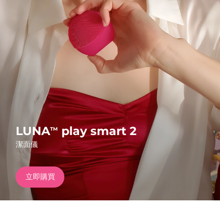
發貨國家
美國
預計送達日期
8/10/26
FAQ™ Dual LED Panel
英國
預計送達日期
8/9/26
熱門產品
西班牙
預計送達日期
8/9/26
澳洲
預計送達日期
8/12/26
法國
預計送達日期
8/9/26
LUNA
play smart 2
TM
特別優惠
暢銷產品
潔面儀
德國
預計送達日期
8/9/26
加拿大
預計送達日期
8/13/26
立即購買
紅光療法
澳洲
預計送達日期
8/12/26