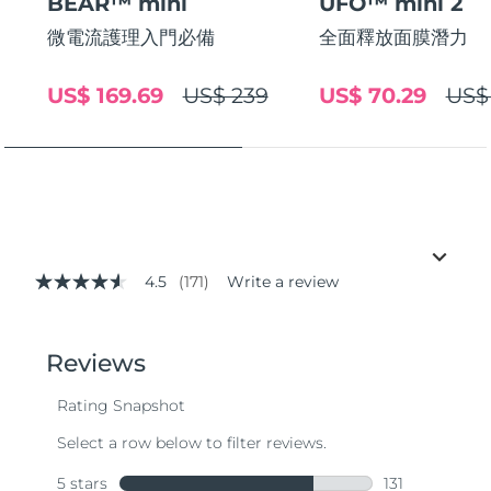
BEAR™ mini
UFO™ mini 2
微電流護理入門必備
全面釋放面膜潛力
US$ 169.69
US$ 239
US$ 70.29
US$
4.5
(171)
Write a review
4.5
out
of
5
stars,
average
rating
value.
Read
171
Reviews.
Same