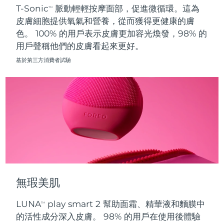
T-Sonic
脈動輕輕按摩面部，促進微循環。這為
TM
皮膚細胞提供氧氣和營養，從而獲得更健康的膚
波蘭
預計送達日期
8/10/26
色。 100% 的用戶表示皮膚更加容光煥發，98% 的
用戶聲稱他們的皮膚看起來更好。
葡萄牙
預計送達日期
8/9/26
基於第三方消費者試驗
波多黎各
預計送達日期
8/11/26
卡達
預計送達日期
8/10/26
留尼旺
預計送達日期
8/14/26
羅馬尼亞
預計送達日期
8/9/26
俄羅斯
預計送達日期
8/17/26
無瑕美肌
沙烏地阿拉伯
預計送達日期
8/10/26
LUNA
play smart 2 幫助面霜、精華液和麵膜中
TM
新加坡
預計送達日期
8/11/26
的活性成分深入皮膚。 98% 的用戶在使用後體驗