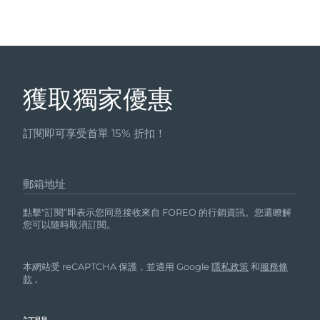
獲取獨家優惠
訂閱即可享受首單 15% 折扣！
郵箱地址
點擊“訂閱”即表示您同意接收來自 FOREO 的行銷資訊。您還瞭解
您可以隨時取消訂閱。
本網站受 reCAPTCHA 保護，並適用 Google
隱私政策
和
服務條
款
。