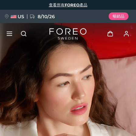
移
查看所有FOREO產品
至
主
內
容
US
8/10/26
暢銷品
新品
登入
語言
BREAKING NEWS
用戶信息
English
Deutsch
Español
我的設備
FAQ™ Pure Beauty-Tech Elixir
Français
Italiano
Português
我的訂單
Polski
Svenska
Русский
Türkçe
简体中文
繁體中文
我的地址
issa™ Teeth Whitening Set
我的訂閱