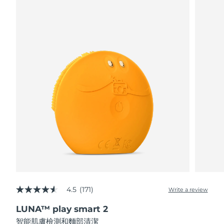
阿拉伯聯合大公國
預計送達日期
8/10/26
英國
預計送達日期
8/9/26
美國
預計送達日期
8/10/26
烏茲別克
預計送達日期
8/14/26
越南
預計送達日期
8/15/26
4.5
(171)
Write a review
4.5
out
LUNA™ play smart 2
of
5
智能肌膚檢測和麵部清潔