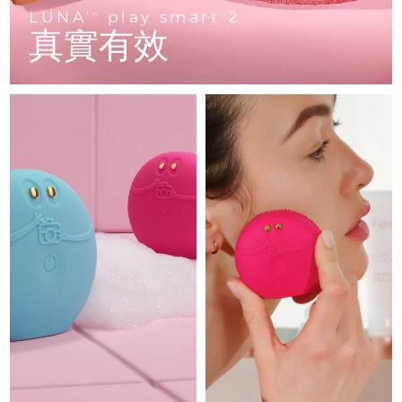
Advanced pore care essentials
以色列
預計送達日期
8/13/26
For healthy hair
LUNA
play smart 2
18% PAP
TM
護膚品
男士
真實有效
義大利
預計送達日期
8/9/26
日本
預計送達日期
8/12/26
澤西島
預計送達日期
8/14/26
全部購買
哈薩克
預計送達日期
8/11/26
FOREO APP
科威特
預計送達日期
8/9/26
關於我們
拉脫維亞
預計送達日期
8/9/26
黎巴嫩
預計送達日期
8/10/26
立陶宛
預計送達日期
8/9/26
盧森堡
預計送達日期
8/9/26