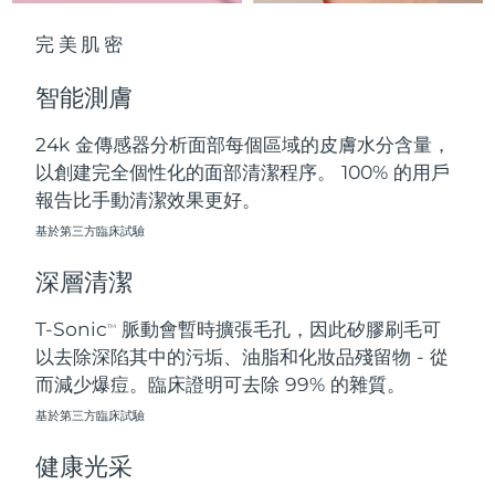
中國澳門特別行政區
預計送達日期
8/11/26
完美肌密
馬來西亞
預計送達日期
8/12/26
智能測膚
馬爾他
預計送達日期
8/9/26
24k 金傳感器分析面部每個區域的皮膚水分含量，
以創建完全個性化的面部清潔程序。 100% 的用戶
墨西哥
預計送達日期
8/13/26
報告比手動清潔效果更好。
摩納哥
基於第三方臨床試驗
預計送達日期
8/10/26
深層清潔
荷蘭
預計送達日期
8/9/26
T-Sonic
脈動會暫時擴張毛孔，因此矽膠刷毛可
TM
紐西蘭
預計送達日期
8/9/26
以去除深陷其中的污垢、油脂和化妝品殘留物 - 從
而減少爆痘。臨床證明可去除 99% 的雜質。
挪威
預計送達日期
8/9/26
基於第三方臨床試驗
阿曼
預計送達日期
8/12/26
健康光采
菲律賓
預計送達日期
8/12/26