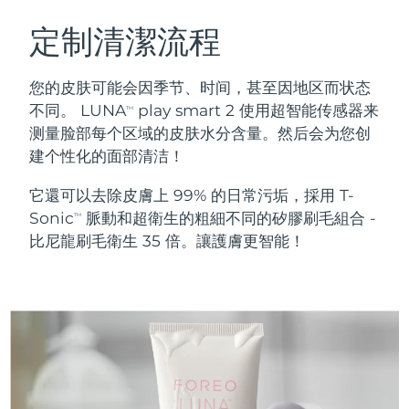
瑞典美膚護理
奧地利
預計送達日期
8/9/26
定制清潔流程
巴林
預計送達日期
8/10/26
您的皮肤可能会因季节、时间，甚至因地区而状态
面部清潔
緊致提拉
不同。 LUNA
play smart 2 使用超智能传感器来
TM
比利時
預計送達日期
8/9/26
测量脸部每个区域的皮肤水分含量。然后会为您创
LUNA™ 4 套裝
BEAR™ 2 套裝
建个性化的面部清洁！
百慕達
預計送達日期
8/15/26
Anti-aging massage
Microcurrent toning
它還可以去除皮膚上 99% 的日常污垢，採用 T-
波士尼亞與赫塞哥維納
預計送達日期
8/12/26
Sonic
脈動和超衛生的粗細不同的矽膠刷毛組合 -
補水保濕
口腔護理
TM
LUNA™ 4 Plus
BEAR™ 2 go
比尼龍刷毛衛生 35 倍。讓護膚更智能！
汶萊
預計送達日期
8/14/26
UFO™ 3 套裝
issa™ 4
Massage, LED heating
Microcurrent toning on-the-go
FAQ™ 抗老護理
Deep facial hydration
Hybrid silicone sonic toothbrush
保加利亞
預計送達日期
8/9/26
NEW
LUNA™ 4 Men
BEAR™ 2 eyes & lips
加拿大
預計送達日期
8/13/26
UFO™ 3 LED
issa™ 4 plus
For men, anti-aging massage
Microcurrent line smoothing device
Near-infrared and red light therapy
Smart hybrid silicone sonic toothbrush
智利
預計送達日期
8/13/26
device
抗老
LED 護理