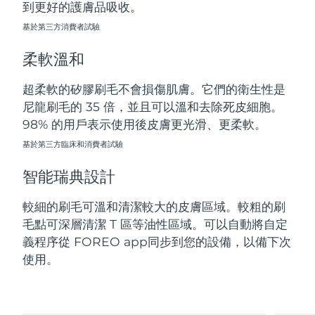
到更好的護膚品吸收。
斯洛伐克
預計送達日期
8/9/26
基於第三方消費者試驗
斯洛維尼亞
預計送達日期
8/9/26
柔軟溫和
南非
預計送達日期
8/17/26
超柔軟的矽膠刷毛不會損傷肌膚。它們的衛生性是
尼龍刷毛的 35 倍，並且可以溫和去除死皮細胞。
南韓
預計送達日期
8/11/26
98% 的用戶表示使用後皮膚更光滑、更柔軟。
西班牙
基於第三方臨床和消費者試驗
預計送達日期
8/9/26
智能瑞典設計
瑞典
預計送達日期
8/9/26
較細的刷毛可溫和清潔較大的皮膚區域。較粗的刷
瑞士
預計送達日期
8/9/26
毛點可深層清潔 T 區等油性區域。可以自動將自定
義程序從 FOREO app同步到您的設備，以備下次
台灣
預計送達日期
8/14/26
使用。
泰國
預計送達日期
8/13/26
土耳其
預計送達日期
8/10/26