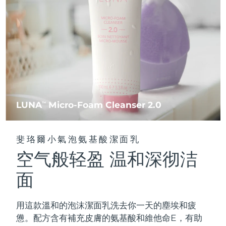
FAQ™ 101
FAQ™ 201
中國
LUNA™ 4 mini
面部提拉護理
預計送達日期
8/9/26
NEW
issa™ 4 smile
UFO™ 3 mini
Clinical anti-aging
LED mask
For young skin, T-zone
Premium anti-aging skincare
哥倫比亞
預計送達日期
8/13/26
Hybrid silicone sonic toothbrush
Red light therapy device for young skin
生髮
肌膚年輕化
克羅埃西亞
預計送達日期
8/9/26
FAQ™ 102
FAQ™ 202
LUNA™ 4 go
BEAR™ 設備
FAQ™ 301
FAQ™ 501
issa™ 4 baby
UFO™ 3 go
Advanced clinical anti-aging
LED mask
For travel or gym bag
All premium facelift devices
NEW
賽普勒斯
預計送達日期
8/10/26
LED hair strengthening scalp massager
Full-Spectrum Red Light Therapy
For ages 0-3
Portable red light therapy
捷克
預計送達日期
8/9/26
FAQ™ 103
FAQ™ 211
LUNA
Micro-Foam Cleanser 2.0
LUNA™護膚
TM
保健品
FAQ™ Scalp Serum
FAQ™ 502
issa™ Teeth Whitening Set
面膜
Luxurious clinical anti-aging set
Anti-aging neck & décolleté LED mask
Premium cleansers & balm
丹麥
預計送達日期
8/9/26
Scalp recovery probiotic serum
Full-Spectrum Red Light Therapy
Dual LED + sonic device & 18% PAP gel
Rejuvenation & hydration
專業治療
斐珞爾小氣泡氨基酸潔面乳
愛沙尼亞
預計送達日期
8/9/26
空气般轻盈 温和深彻洁
FAQ™ P1 Primer
FAQ™ 221
LUNA™ 設備
FAQ™護膚品
ISSA™ 設備
UFO™ 設備
Manuka honey primer
Anti-aging LED hand mask
芬蘭
FAQ™ Red Light Serum
預計送達日期
8/9/26
All facial cleansing devices
面
All FAQ™ skincare
All silicone sonic toothbrushes
All deep facial hydration devices
法國
預計送達日期
8/9/26
脫毛
身體護理
用這款溫和的泡沫潔面乳洗去你一天的塵埃和疲
FAQ™護膚品
FAQ™護膚品
PEACH™ 2 Pro Max
BEAR™ 2 body
FAQ™產品
FAQ™ skincare
法屬玻里尼西亞
預計送達日期
8/13/26
憊。配方含有補充皮膚的氨基酸和維他命E，有助
All FAQ™ skincare
All FAQ™ skincare