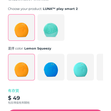
stars,
average
rating
Choose your product:
LUNA™ play smart 2
value.
Read
171
Reviews.
Same
page
link.
選擇 color:
Lemon Squeezy
有存貨
$ 49
包括增值稅和關稅