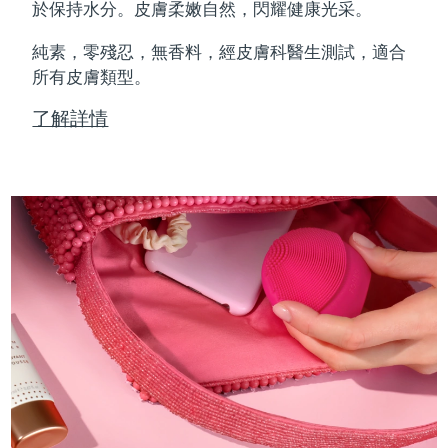
Professional IPL hair removal device
Microcurrent body toning
All hair treatments
All FAQ™ skincare
於保持水分。皮膚柔嫩自然，閃耀健康光采。
德國
預計送達日期
8/9/26
純素，零殘忍，無香料，經皮膚科醫生測試，適合
FAQ™產品
FAQ™產品
痘肌護理
眼部護理
直布羅陀
所有皮膚類型。
PEACH™ 2
LUNA™ 4 body
預計送達日期
8/13/26
FAQ™ products
All anti-aging treatments
All LED treatments
ESPADA™ 2 plus
BEAR™ 2 eyes & lips
IPL hair removal
Massaging body brush
All toning treatments
了解詳情
希臘
預計送達日期
8/9/26
Recurring acne LED therapy
Microcurrent line smoothing device
中國香港特別行政區
預計送達日期
8/10/26
PEACH™ 2 go
SUPERCHARGED™ serum
護發
毛孔護理
ESPADA™ 2
IRIS™ 2
Travel-friendly IPL hair removal
Firming body serum
匈牙利
LUNA™ 4 hair
預計送達日期
8/9/26
KIWI™ derma
Acne treatment device
Rejuvenating eye massager
NEW
2-in-1 LED scalp massager
Diamond microdermabrasion .
冰島
預計送達日期
8/10/26
PEACH™ Cooling Prep Gel
ESPADA™ Blemish Solution
眼部護膚
牙齒美白
Cooling IPL hair removal gel
印尼
預計送達日期
8/7/26
FLIP™ play advanced
KIWI™
Concentrated acne gel
Advanced eye care treatment
issa™ Teeth Whitening Set
LED light hairbrush
Blackhead remover
愛爾蘭
預計送達日期
8/9/26
更多的
Dual LED + sonic device & 18% PAP gel
ESPADA™ 設備
眼部護理設備
曼島
預計送達日期
8/11/26
LUNA™ Dual-Peptide Scalp
KIWI™ 皮肤护理
All acne treatment devices
All revitalizing eye massagers
Serum
issa™ Teeth Whitening Gel