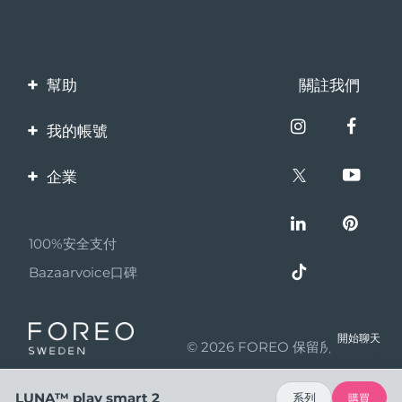
幫助
關註我們
聯繫我們
我的帳號
訂單與運輸
產品註冊
企業
保修與退換貨
客服支持
關於FOREO
常見問題
100%安全支付
夥伴計畫
電池資訊
Bazaarvoice口碑
聯盟新聞
MYSA
開始聊天
© 2026 FOREO 保留所有權利
成為合作夥伴
使用條款
LUNA™ play smart 2
系列
購買