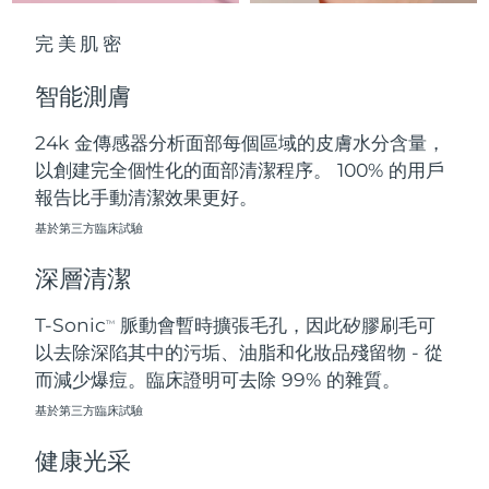
中國澳門特別行政區
預計送達日期
10/08/2026
完美肌密
馬來西亞
預計送達日期
11/08/2026
智能測膚
馬爾他
預計送達日期
08/08/2026
24k 金傳感器分析面部每個區域的皮膚水分含量，
以創建完全個性化的面部清潔程序。 100% 的用戶
墨西哥
預計送達日期
12/08/2026
報告比手動清潔效果更好。
摩納哥
基於第三方臨床試驗
預計送達日期
09/08/2026
深層清潔
荷蘭
預計送達日期
08/08/2026
T-Sonic
脈動會暫時擴張毛孔，因此矽膠刷毛可
TM
紐西蘭
預計送達日期
08/08/2026
以去除深陷其中的污垢、油脂和化妝品殘留物 - 從
而減少爆痘。臨床證明可去除 99% 的雜質。
挪威
預計送達日期
08/08/2026
基於第三方臨床試驗
阿曼
預計送達日期
11/08/2026
健康光采
菲律賓
預計送達日期
11/08/2026