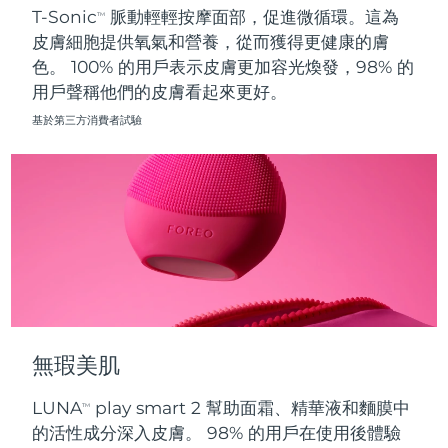
T-Sonic
脈動輕輕按摩面部，促進微循環。這為
TM
皮膚細胞提供氧氣和營養，從而獲得更健康的膚
波蘭
預計送達日期
09/08/2026
色。 100% 的用戶表示皮膚更加容光煥發，98% 的
用戶聲稱他們的皮膚看起來更好。
葡萄牙
預計送達日期
08/08/2026
基於第三方消費者試驗
波多黎各
預計送達日期
10/08/2026
卡達
預計送達日期
09/08/2026
留尼旺
預計送達日期
13/08/2026
羅馬尼亞
預計送達日期
08/08/2026
俄羅斯
預計送達日期
16/08/2026
無瑕美肌
沙烏地阿拉伯
預計送達日期
09/08/2026
LUNA
play smart 2 幫助面霜、精華液和麵膜中
TM
新加坡
預計送達日期
10/08/2026
的活性成分深入皮膚。 98% 的用戶在使用後體驗