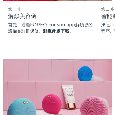
第一步
第二步
解鎖美容儀
智能
首先，通過FOREO For you app解鎖您的
按照a
設備並註冊保修。
點擊此處下載。
程序。