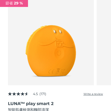
節省 29 %
阿拉伯聯合大公國
預計送達日期
09/08/2026
英國
預計送達日期
08/08/2026
美國
預計送達日期
09/08/2026
烏茲別克
預計送達日期
13/08/2026
越南
預計送達日期
14/08/2026
4.5
(171)
Write a review
4.5
out
LUNA™ play smart 2
of
5
智能肌膚檢測和麵部清潔