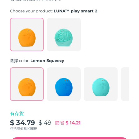
stars,
average
rating
Choose your product:
LUNA™ play smart 2
value.
Read
171
Reviews.
Same
page
link.
選擇 color:
Lemon Squeezy
有存貨
$ 34.79
$ 49
節省
$ 14.21
包括增值稅和關稅