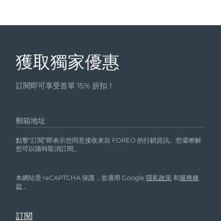
獲取獨家優惠
訂閱即可享受首單 15% 折扣！
郵箱地址
點擊“訂閱”即表示您同意接收來自 FOREO 的行銷資訊。您還瞭解
您可以隨時取消訂閱。
本網站受 reCAPTCHA 保護，並適用 Google
隱私政策
和
服務條
款
。