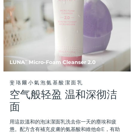
FAQ™ 101
FAQ™ 201
中國
LUNA™ 4 mini
面部提拉護理
預計送達日期
08/08/2026
NEW
issa™ 4 smile
UFO™ 3 mini
Clinical anti-aging
LED mask
For young skin, T-zone
Premium anti-aging skincare
哥倫比亞
預計送達日期
12/08/2026
Hybrid silicone sonic toothbrush
Red light therapy device for young skin
生髮
肌膚年輕化
克羅埃西亞
預計送達日期
08/08/2026
FAQ™ 102
FAQ™ 202
LUNA™ 4 go
BEAR™ 設備
FAQ™ 301
FAQ™ 501
issa™ 4 baby
UFO™ 3 go
Advanced clinical anti-aging
LED mask
For travel or gym bag
All premium facelift devices
NEW
賽普勒斯
預計送達日期
09/08/2026
LED hair strengthening scalp massager
Full-Spectrum Red Light Therapy
For ages 0-3
Portable red light therapy
捷克
預計送達日期
08/08/2026
FAQ™ 103
FAQ™ 211
LUNA
Micro-Foam Cleanser 2.0
LUNA™護膚
TM
保健品
FAQ™ Scalp Serum
FAQ™ 502
issa™ Teeth Whitening Set
面膜
Luxurious clinical anti-aging set
Anti-aging neck & décolleté LED mask
Premium cleansers & balm
丹麥
預計送達日期
08/08/2026
Scalp recovery probiotic serum
Full-Spectrum Red Light Therapy
Dual LED + sonic device & 18% PAP gel
Rejuvenation & hydration
專業治療
斐珞爾小氣泡氨基酸潔面乳
愛沙尼亞
預計送達日期
08/08/2026
空气般轻盈 温和深彻洁
FAQ™ P1 Primer
FAQ™ 221
LUNA™ 設備
FAQ™護膚品
ISSA™ 設備
UFO™ 設備
Manuka honey primer
Anti-aging LED hand mask
芬蘭
FAQ™ Red Light Serum
預計送達日期
08/08/2026
All facial cleansing devices
面
All FAQ™ skincare
All silicone sonic toothbrushes
All deep facial hydration devices
法國
預計送達日期
08/08/2026
脫毛
身體護理
用這款溫和的泡沫潔面乳洗去你一天的塵埃和疲
FAQ™護膚品
FAQ™護膚品
PEACH™ 2 Pro Max
BEAR™ 2 body
FAQ™產品
FAQ™ skincare
法屬玻里尼西亞
預計送達日期
12/08/2026
憊。配方含有補充皮膚的氨基酸和維他命E，有助
All FAQ™ skincare
All FAQ™ skincare