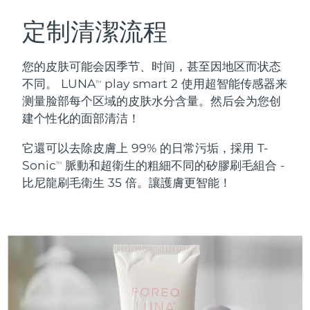
瑞典美膚護理
奧地利
預計送達日期
08/08/2026
定制清潔流程
巴林
預計送達日期
09/08/2026
您的皮肤可能会因季节、时间，甚至因地区而状态
面部清潔
緊致提拉
不同。 LUNA
play smart 2 使用超智能传感器来
TM
比利時
預計送達日期
08/08/2026
测量脸部每个区域的皮肤水分含量。然后会为您创
LUNA™ 4 套裝
BEAR™ 2 套裝
建个性化的面部清洁！
百慕達
預計送達日期
14/08/2026
Anti-aging massage
Microcurrent toning
它還可以去除皮膚上 99% 的日常污垢，採用 T-
波士尼亞與赫塞哥維納
預計送達日期
11/08/2026
Sonic
脈動和超衛生的粗細不同的矽膠刷毛組合 -
補水保濕
口腔護理
TM
LUNA™ 4 Plus
BEAR™ 2 go
比尼龍刷毛衛生 35 倍。讓護膚更智能！
汶萊
預計送達日期
13/08/2026
UFO™ 3 套裝
issa™ 4
Massage, LED heating
Microcurrent toning on-the-go
FAQ™ 抗老護理
Deep facial hydration
Hybrid silicone sonic toothbrush
保加利亞
預計送達日期
08/08/2026
NEW
LUNA™ 4 Men
BEAR™ 2 eyes & lips
加拿大
預計送達日期
12/08/2026
UFO™ 3 LED
issa™ 4 plus
For men, anti-aging massage
Microcurrent line smoothing device
Near-infrared and red light therapy
Smart hybrid silicone sonic toothbrush
智利
預計送達日期
12/08/2026
device
抗老
LED 護理