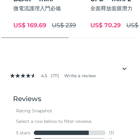
微電流護理入門必備
全面釋放面膜潛力
US$ 169.69
US$ 239
US$ 70.29
US$
4.5
(171)
Write a review
4.5
out
of
5
stars,
average
rating
value.
Read
171
Reviews.
Same
page