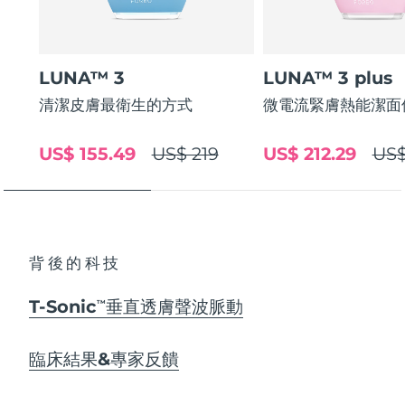
LUNA™ 3
LUNA™ 3 plus
清潔皮膚最衛生的方式
微電流緊膚熱能潔面
US$ 155.49
US$ 219
US$ 212.29
US$
背後的科技
T-Sonic
垂直透膚聲波脈動
TM
臨床結果&專家反饋