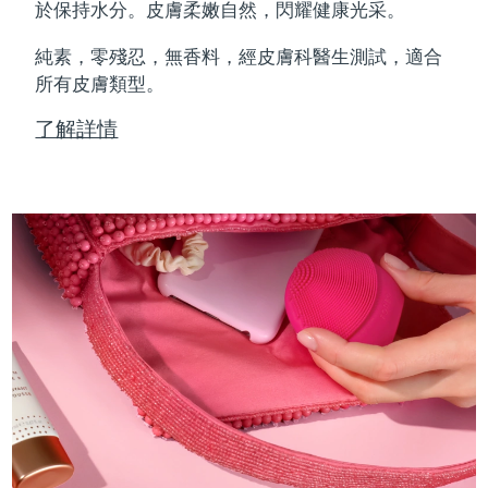
Professional IPL hair removal device
Microcurrent body toning
All hair treatments
All FAQ™ skincare
於保持水分。皮膚柔嫩自然，閃耀健康光采。
德國
預計送達日期
08/08/2026
純素，零殘忍，無香料，經皮膚科醫生測試，適合
FAQ™產品
FAQ™產品
痘肌護理
眼部護理
直布羅陀
所有皮膚類型。
PEACH™ 2
LUNA™ 4 body
預計送達日期
12/08/2026
FAQ™ products
All anti-aging treatments
All LED treatments
ESPADA™ 2 plus
BEAR™ 2 eyes & lips
IPL hair removal
Massaging body brush
All toning treatments
了解詳情
希臘
預計送達日期
08/08/2026
Recurring acne LED therapy
Microcurrent line smoothing device
中國香港特別行政區
預計送達日期
09/08/2026
PEACH™ 2 go
SUPERCHARGED™ serum
護發
毛孔護理
ESPADA™ 2
IRIS™ 2
Travel-friendly IPL hair removal
Firming body serum
匈牙利
LUNA™ 4 hair
預計送達日期
08/08/2026
KIWI™ derma
Acne treatment device
Rejuvenating eye massager
NEW
2-in-1 LED scalp massager
Diamond microdermabrasion .
冰島
預計送達日期
09/08/2026
PEACH™ Cooling Prep Gel
ESPADA™ Blemish Solution
眼部護膚
牙齒美白
Cooling IPL hair removal gel
印尼
預計送達日期
06/08/2026
FLIP™ play advanced
KIWI™
Concentrated acne gel
Advanced eye care treatment
issa™ Teeth Whitening Set
LED light hairbrush
Blackhead remover
愛爾蘭
預計送達日期
08/08/2026
更多的
Dual LED + sonic device & 18% PAP gel
ESPADA™ 設備
眼部護理設備
曼島
預計送達日期
10/08/2026
LUNA™ Dual-Peptide Scalp
KIWI™ 皮肤护理
All acne treatment devices
All revitalizing eye massagers
Serum
issa™ Teeth Whitening Gel