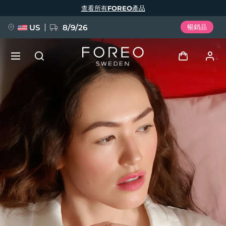
移
查看所有FOREO產品
至
主
內
容
US
8/9/26
暢銷品
新品
登入
語言
BREAKING NEWS
用戶信息
English
Deutsch
Español
我的設備
FAQ™ Pure Beauty-Tech Elixir
Français
Italiano
Português
我的訂單
Polski
Svenska
Русский
Türkçe
简体中文
繁體中文
我的地址
issa™ Teeth Whitening Set
我的訂閱