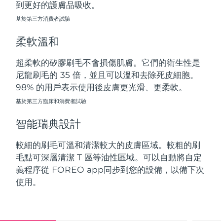
到更好的護膚品吸收。
斯洛伐克
預計送達日期
08/08/2026
基於第三方消費者試驗
斯洛維尼亞
預計送達日期
08/08/2026
柔軟溫和
南非
預計送達日期
16/08/2026
超柔軟的矽膠刷毛不會損傷肌膚。它們的衛生性是
尼龍刷毛的 35 倍，並且可以溫和去除死皮細胞。
南韓
預計送達日期
10/08/2026
98% 的用戶表示使用後皮膚更光滑、更柔軟。
西班牙
基於第三方臨床和消費者試驗
預計送達日期
08/08/2026
智能瑞典設計
瑞典
預計送達日期
08/08/2026
較細的刷毛可溫和清潔較大的皮膚區域。較粗的刷
瑞士
預計送達日期
08/08/2026
毛點可深層清潔 T 區等油性區域。可以自動將自定
義程序從 FOREO app同步到您的設備，以備下次
台灣
預計送達日期
13/08/2026
使用。
泰國
預計送達日期
12/08/2026
土耳其
預計送達日期
09/08/2026