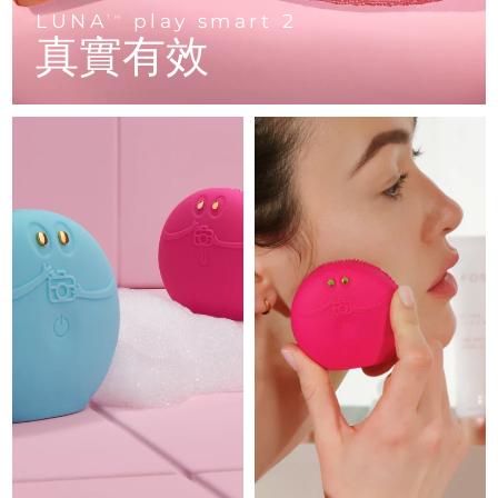
Advanced pore care essentials
以色列
預計送達日期
12/08/2026
For healthy hair
LUNA
play smart 2
18% PAP
TM
護膚品
男士
真實有效
義大利
預計送達日期
08/08/2026
日本
預計送達日期
11/08/2026
澤西島
預計送達日期
13/08/2026
全部購買
哈薩克
預計送達日期
10/08/2026
FOREO APP
科威特
預計送達日期
08/08/2026
關於我們
拉脫維亞
預計送達日期
08/08/2026
黎巴嫩
預計送達日期
09/08/2026
立陶宛
預計送達日期
08/08/2026
盧森堡
預計送達日期
08/08/2026