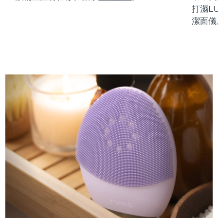
打濕L
潔面儀