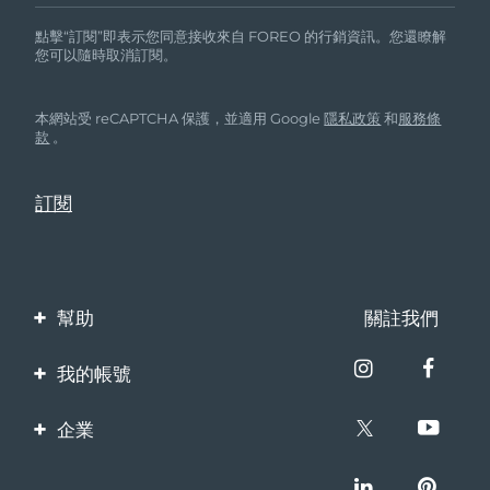
點擊“訂閱”即表示您同意接收來自 FOREO 的行銷資訊。您還瞭解
您可以隨時取消訂閱。
本網站受 reCAPTCHA 保護，並適用 Google
隱私政策
和
服務條
款
。
幫助
關註我們
聯繫我們
我的帳號
訂單與運輸
產品註冊
企業
保修與退換貨
客服支持
關於FOREO
常見問題