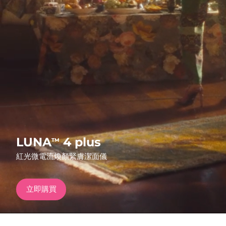
發貨國家
美國
預計送達日期
13/08/2026
FAQ™ Dual LED Panel
英國
預計送達日期
12/08/2026
熱門產品
西班牙
預計送達日期
12/08/2026
澳洲
預計送達日期
15/08/2026
法國
預計送達日期
12/08/2026
特別優惠
暢銷產品
LUNA
4 plus
TM
德國
預計送達日期
12/08/2026
紅光微電流煥顏緊膚潔面儀
加拿大
預計送達日期
16/08/2026
立即購買
紅光療法
澳洲
預計送達日期
15/08/2026