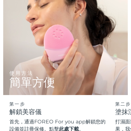
使用方法
簡單方便
第一步
第二步
解鎖美容儀
塗抹
首先，通過FOREO For you app解鎖您的
打濕面
設備並註冊保修。點擊
此處下載
。
果，我