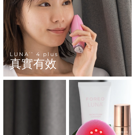
FAQ™ 101
FAQ™ 201
中國
LUNA™ 4 mini
面部提拉護理
預計送達日期
12/08/2026
NEW
issa™ 4 smile
UFO™ 3 mini
Clinical anti-aging
LED mask
For young skin, T-zone
Premium anti-aging skincare
哥倫比亞
預計送達日期
16/08/2026
Hybrid silicone sonic toothbrush
Red light therapy device for young skin
生髮
肌膚年輕化
克羅埃西亞
預計送達日期
12/08/2026
FAQ™ 102
FAQ™ 202
LUNA™ 4 go
BEAR™ 設備
FAQ™ 301
FAQ™ 501
issa™ 4 baby
UFO™ 3 go
Advanced clinical anti-aging
LED mask
For travel or gym bag
All premium facelift devices
NEW
賽普勒斯
預計送達日期
13/08/2026
LED hair strengthening scalp massager
Full-Spectrum Red Light Therapy
For ages 0-3
Portable red light therapy
LUNA
4 plus
TM
捷克
預計送達日期
12/08/2026
真實有效
FAQ™ 103
FAQ™ 211
LUNA™護膚
保健品
FAQ™ Scalp Serum
FAQ™ 502
issa™ Teeth Whitening Set
面膜
Luxurious clinical anti-aging set
Anti-aging neck & décolleté LED mask
Premium cleansers & balm
丹麥
預計送達日期
12/08/2026
Scalp recovery probiotic serum
Full-Spectrum Red Light Therapy
Dual LED + sonic device & 18% PAP gel
Rejuvenation & hydration
專業治療
愛沙尼亞
預計送達日期
12/08/2026
FAQ™ P1 Primer
FAQ™ 221
LUNA™ 設備
FAQ™護膚品
ISSA™ 設備
UFO™ 設備
Manuka honey primer
Anti-aging LED hand mask
芬蘭
FAQ™ Red Light Serum
預計送達日期
12/08/2026
All facial cleansing devices
All FAQ™ skincare
All silicone sonic toothbrushes
All deep facial hydration devices
法國
預計送達日期
12/08/2026
脫毛
身體護理
FAQ™護膚品
FAQ™護膚品
PEACH™ 2 Pro Max
BEAR™ 2 body
FAQ™產品
FAQ™ skincare
法屬玻里尼西亞
預計送達日期
16/08/2026
All FAQ™ skincare
All FAQ™ skincare