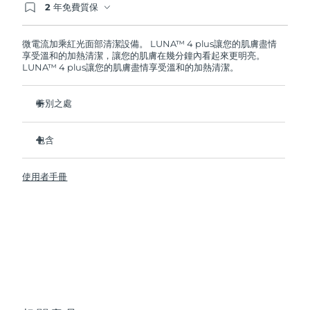
2 年免費質保
如果您在2年質保期內發現任何非人為品質問題，
FOREO將免費為您更換產品。
波蘭
預計送達日期
13/08/2026
微電流加乘紅光面部清潔設備。 LUNA™ 4 plus讓您的肌膚盡情
享受溫和的加熱清潔，讓您的肌膚在幾分鐘內看起來更明亮。
葡萄牙
預計送達日期
12/08/2026
LUNA™ 4 plus讓您的肌膚盡情享受溫和的加熱清潔。
波多黎各
預計送達日期
14/08/2026
特別之處
臨床證明可去除皮膚上 99.5% 的污垢、油脂和彩妝殘留。
卡達
預計送達日期
13/08/2026
包含
衛生性是尼龍刷頭的35倍
留尼旺
預計送達日期
17/08/2026
98% 的用戶表示皮膚更明亮、更光滑、更柔軟。
LUNA
4 plus
™
使用者手冊
90% 的用戶表示皮膚看起來更年輕、更健康。
USB 充電線
羅馬尼亞
預計送達日期
12/08/2026
86% 的用戶表示皮膚看起來和感覺更緊緻、更有彈性。
快速操作指南
100% 的用戶反饋比手動清潔更高效。
通用操作指南
俄羅斯
預計送達日期
20/08/2026
便攜袋
2年質保 (西班牙、葡萄牙、瑞典：3年質保)
沙烏地阿拉伯
預計送達日期
13/08/2026
新加坡
預計送達日期
14/08/2026