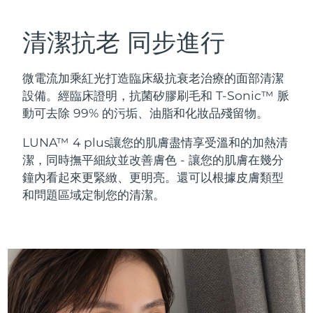
瑞典美膚護理
奧地利
預計送達日期
12/08/2026
清潔抗老 同步進行
巴林
預計送達日期
13/08/2026
微電流加乘紅光打造臨床級抗衰老治療的面部清潔
面部清潔
緊致提拉
比利時
預計送達日期
12/08/2026
設備。經臨床證明，抗菌矽膠刷毛和 T-Sonic™ 脈
LUNA™ 4 套裝
BEAR™ 2 套裝
動可去除 99% 的污垢、油脂和化妝品殘留物。
百慕達
預計送達日期
18/08/2026
Anti-aging massage
Microcurrent toning
LUNA™ 4 plus讓您的肌膚盡情享受溫和的加熱清
波士尼亞與赫塞哥維納
預計送達日期
15/08/2026
潔，同時撫平細紋並改善膚色 - 讓您的肌膚在幾分
補水保濕
口腔護理
鐘內看起來更緊緻、更明亮。還可以根據皮膚類型
LUNA™ 4 Plus
BEAR™ 2 go
汶萊
預計送達日期
17/08/2026
UFO™ 3 套裝
issa™ 4
和問題區域定制您的清潔。
Massage, LED heating
Microcurrent toning on-the-go
FAQ™ 抗老護理
Deep facial hydration
Hybrid silicone sonic toothbrush
保加利亞
預計送達日期
12/08/2026
NEW
LUNA™ 4 Men
BEAR™ 2 eyes & lips
加拿大
預計送達日期
16/08/2026
UFO™ 3 LED
issa™ 4 plus
For men, anti-aging massage
Microcurrent line smoothing device
Near-infrared and red light therapy
Smart hybrid silicone sonic toothbrush
智利
預計送達日期
16/08/2026
device
抗老
LED 護理