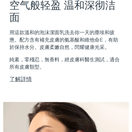
空气般轻盈 温和深彻洁
面
用這款溫和的泡沫潔面乳洗去你一天的塵埃和疲
憊。配方含有補充皮膚的氨基酸和維他命E，有助
於保持水分。皮膚柔嫩自然，閃耀健康光采。
純素，零殘忍，無香料，經皮膚科醫生測試，適合
所有皮膚類型。
了解詳情