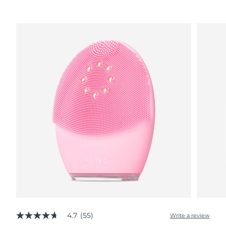
Advanced pore care essentials
以色列
預計送達日期
16/08/2026
For healthy hair
18% PAP
護膚品
男士
義大利
預計送達日期
12/08/2026
日本
預計送達日期
15/08/2026
澤西島
預計送達日期
17/08/2026
全部購買
哈薩克
預計送達日期
14/08/2026
FOREO APP
科威特
預計送達日期
12/08/2026
關於我們
拉脫維亞
預計送達日期
12/08/2026
黎巴嫩
預計送達日期
13/08/2026
立陶宛
預計送達日期
12/08/2026
盧森堡
預計送達日期
12/08/2026
4.7
(55)
Write a review
4.7