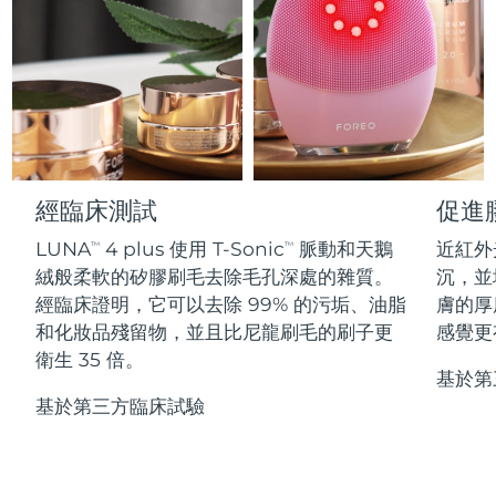
Professional IPL hair removal device
Microcurrent body toning
All hair treatments
All FAQ™ skincare
德國
預計送達日期
12/08/2026
FAQ™產品
FAQ™產品
痘肌護理
眼部護理
直布羅陀
PEACH™ 2
LUNA™ 4 body
預計送達日期
16/08/2026
FAQ™ products
All anti-aging treatments
All LED treatments
ESPADA™ 2 plus
BEAR™ 2 eyes & lips
IPL hair removal
Massaging body brush
All toning treatments
希臘
預計送達日期
12/08/2026
Recurring acne LED therapy
Microcurrent line smoothing device
中國香港特別行政區
預計送達日期
13/08/2026
PEACH™ 2 go
SUPERCHARGED™ serum
護發
毛孔護理
經臨床測試
促進
ESPADA™ 2
IRIS™ 2
Travel-friendly IPL hair removal
Firming body serum
匈牙利
LUNA™ 4 hair
預計送達日期
12/08/2026
KIWI™ derma
LUNA
4 plus 使用 T-Sonic
脈動和天鵝
近紅外
Acne treatment device
Rejuvenating eye massager
TM
TM
NEW
2-in-1 LED scalp massager
Diamond microdermabrasion .
絨般柔軟的矽膠刷毛去除毛孔深處的雜質。
沉，並
冰島
預計送達日期
13/08/2026
經臨床證明，它可以去除 99% 的污垢、油脂
膚的厚
PEACH™ Cooling Prep Gel
ESPADA™ Blemish Solution
眼部護膚
和化妝品殘留物，並且比尼龍刷毛的刷子更
感覺更
牙齒美白
Cooling IPL hair removal gel
印尼
預計送達日期
10/08/2026
FLIP™ play advanced
KIWI™
衛生 35 倍。
Concentrated acne gel
Advanced eye care treatment
issa™ Teeth Whitening Set
基於第
LED light hairbrush
Blackhead remover
愛爾蘭
預計送達日期
12/08/2026
更多的
基於第三方臨床試驗
Dual LED + sonic device & 18% PAP gel
ESPADA™ 設備
眼部護理設備
曼島
預計送達日期
14/08/2026
LUNA™ Dual-Peptide Scalp
KIWI™ 皮肤护理
All acne treatment devices
All revitalizing eye massagers
Serum
issa™ Teeth Whitening Gel