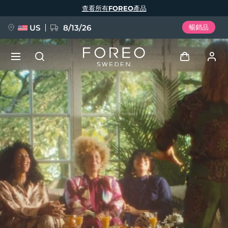
移
查看所有FOREO產品
至
主
內
容
US
8/13/26
暢銷品
新品
登入
語言
BREAKING NEWS
用戶信息
English
Deutsch
Español
我的設備
FAQ™ Pure Beauty-Tech Elixir
Français
Italiano
Português
我的訂單
Polski
Svenska
Русский
Türkçe
简体中文
繁體中文
我的地址
issa™ Teeth Whitening Set
我的訂閱