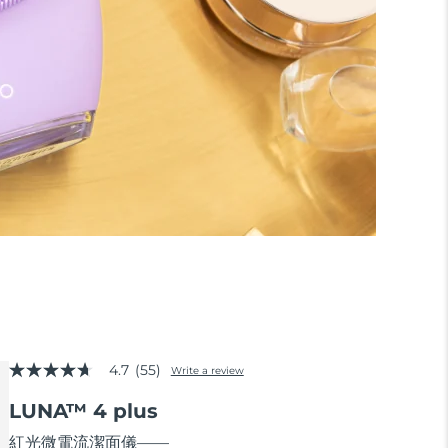
4.7
(55)
Write a review
4.7
out
LUNA™ 4 plus
of
5
stars,
紅光微電流潔面儀——