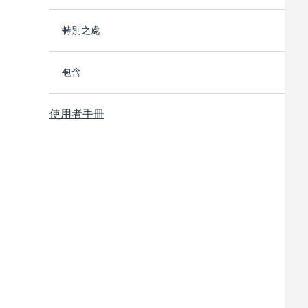
特別之處
臨床證明可去除皮膚上 99.5% 的污垢、油脂和彩妝
殘留。
包含
衛生性是尼龍刷頭的35倍
LUNA
4 plus
™
98% 的用戶表示皮膚更明亮、更光滑、更柔軟。
使用者手冊
USB 充電線
90% 的用戶表示皮膚看起來更年輕、更健康。
快速操作指南
86% 的用戶表示皮膚看起來和感覺更緊緻、更有彈
通用操作指南
性。
便攜袋
100% 的用戶反饋比手動清潔更高效。
2年質保 (西班牙、葡萄牙、瑞典：3年質保)