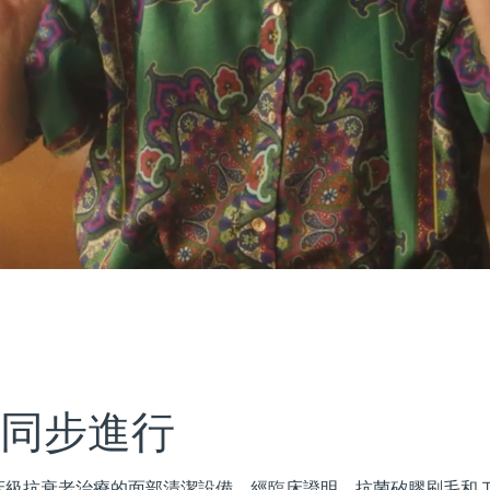
 同步進行
級抗衰老治療的面部清潔設備。經臨床證明，抗菌矽膠刷毛和 T-S