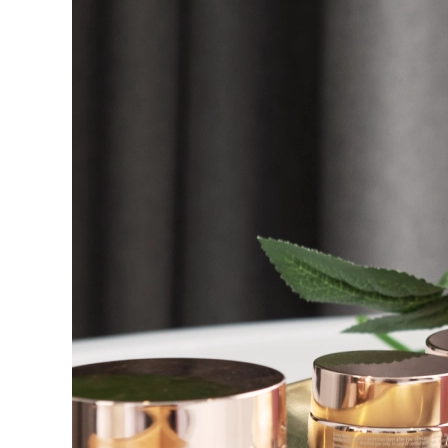
脫毛
FAQ™護膚品
身體護理
FAQ™護膚品
FAQ™產品
FAQ™ skincare
All FAQ™ skincare
All FAQ™ skincare
PEACH™ 2 Pro Max
BEAR™ 2 body
All hair treatments
All FAQ™ skincare
Professional IPL hair removal device
Microcurrent body toning
FAQ™產品
FAQ™產品
痘肌護理
FAQ™ products
眼部護理
All anti-aging treatments
All LED treatments
PEACH™ 2
LUNA™ 4 body
All toning treatments
ESPADA™ 2 plus
BEAR™ 2 eyes & lips
IPL hair removal
Massaging body brush
Recurring acne LED therapy
Microcurrent line smoothing device
PEACH™ 2 go
SUPERCHARGED™ serum
護發
毛孔護理
ESPADA™ 2
IRIS™ 2
Travel-friendly IPL hair removal
Firming body serum
LUNA™ 4 hair
KIWI™ derma
Acne treatment device
Rejuvenating eye massager
NEW
2-in-1 LED scalp massager
Diamond microdermabrasion .
PEACH™ Cooling Prep Gel
ESPADA™ Blemish Solution
眼部護膚
牙齒美白
Cooling IPL hair removal gel
FLIP™ play advanced
KIWI™
Concentrated acne gel
Advanced eye care treatment
issa™ Teeth Whitening Set
LED light hairbrush
Blackhead remover
Dual LED + sonic device & 18% PAP gel
更多的
ESPADA™ 設備
眼部護理設備
LUNA™ Dual-Peptide Scalp