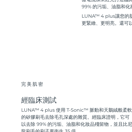
紅光療法
99% 的污垢、油脂和
LUNA™ 4 plus
更緊緻、更明亮。還可
瑞典美膚護理
面部清潔
緊致提拉
LUNA™ 4 套裝
BEAR™ 2 套裝
Anti-aging massage
Microcurrent toning
完美肌密
補水保濕
口腔護理
LUNA™ 4 Plus
BEAR™ 2 go
經臨床測試
UFO™ 3 套裝
issa™ 4
Massage, LED heating
Microcurrent toning on-the-go
Deep facial hydration
Hybrid silicone sonic toothbrush
LUNA™ 4 plus 使用 T-Sonic™ 脈動和天鵝絨般柔軟
FAQ™ 抗老護理
的矽膠刷毛去除毛孔深處的雜質。經臨床證明，它可
LUNA™ 4 Men
BEAR™ 2 eyes & lips
以去除 99% 的污垢、油脂和化妝品殘留物，並且比
NEW
UFO™ 3 LED
issa™ 4 plus
龍刷毛的刷子更衛生 35 倍。
For men, anti-aging massage
Microcurrent line smoothing device