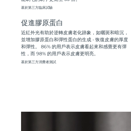
Near-infrared and red light therapy device
Smart hybrid silicone sonic toothbrush
基於第三方臨床試驗
抗老
LED 護理
LUNA™ 4 mini
面部提拉護理
促進膠原蛋白
FAQ™ 101
FAQ™ 201
UFO™ 3 mini
issa™ 4 smile
For young skin, T-zone
Premium anti-aging skincare
NEW
Clinical anti-aging
LED mask
Red light therapy device for young skin
Hybrid silicone sonic toothbrush
近紅外光有助於逆轉皮膚老化跡象，如曬斑和暗沉，
並增加膠原蛋白和彈性蛋白的生成 - 恢復皮膚的厚度
生髮
LUNA™ 4 go
BEAR™ 設備
肌膚年輕化
和彈性。 86% 的用戶表示皮膚看起來和感覺更有彈
FAQ™ 102
FAQ™ 202
UFO™ 3 go
issa™ 4 baby
性，而 98% 的用戶表示皮膚更明亮。
For travel or gym bag
All premium facelift devices
FAQ™ 301
FAQ™ 501
Advanced clinical anti-aging
LED mask
Portable red light therapy
For ages 0-3
NEW
基於第三方消費者測試
LED hair strengthening scalp massager
Full-Spectrum Red Light Therapy
LUNA™護膚
FAQ™ 103
FAQ™ 211
保健品
面膜
issa™ Teeth Whitening Set
Premium cleansers & balm
FAQ™ Scalp Serum
FAQ™ 502
Luxurious clinical anti-aging set
Anti-aging neck & décolleté LED mask
Rejuvenation & hydration
Dual LED + sonic device & 18% PAP gel
Scalp recovery probiotic serum
Full-Spectrum Red Light Therapy
LUNA™ 設備
專業治療
FAQ™ P1 Primer
FAQ™ 221
UFO™ 設備
ISSA™ 設備
All facial cleansing devices
FAQ™護膚品
Manuka honey primer
Anti-aging LED hand mask
FAQ™ Red Light Serum
All deep facial hydration devices
All silicone sonic toothbrushes
All FAQ™ skincare