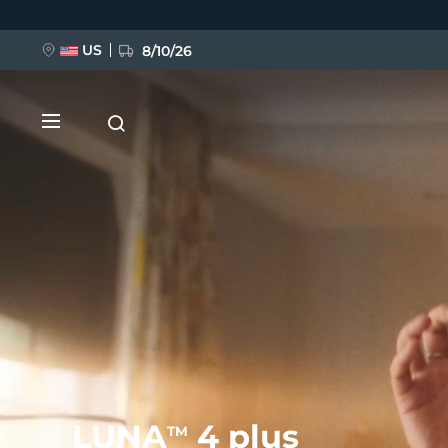
移
至
主
內
US
8/10/26
容
新品
BREAKING NEWS
FAQ™ Pure Beauty-Tech Elixir
LUNA
4 plus
TM