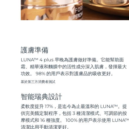
KIWI™ 皮肤护理
All acne treatment devices
All revitalizing eye massagers
Serum
issa™ Teeth Whitening Gel
Advanced pore care essentials
For healthy hair
18% PAP
護膚品
男士
護膚準備
全部購買
LUNA™ 4 plus 早晚為護膚做好準備。它能幫助面
霜、精華液和麵膜中的活性成分深入肌膚，發揮最大
功效。 98% 的用戶表示對護膚品的吸收更好。
基於第三方消費者測試
FOREO APP
智能瑞典設計
關於我們
柔軟度提升 17%，是迄今為止最溫和的 LUNA™。提
供完美餓定製程序，包括 3 種清潔模式、可調節的按
摩模式和 16 種強度。 100% 的用戶表示使用 LUNA
清潔比用手動清潔更好。