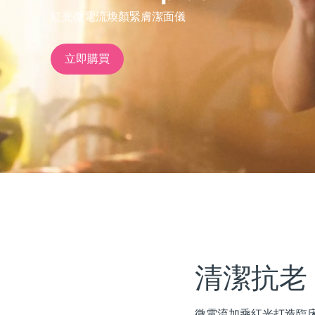
紅光微電流煥顏緊膚潔面儀
issa™ Teeth Whitening Set
立即購買
FAQ™ Dual LED Panel
熱門產品
特別優惠
暢銷產品
清潔抗老
微電流加乘紅光打造臨床