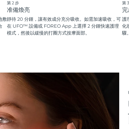
第2步
第
准備煥亮
完
地敷
靜待 20 分鍾，讓有效成分充分吸收。如需加速吸收，可
護
合
在 UFO™ 設備或 FOREO App 上選擇 2 分鍾快速護理
化
模式，然後以緩慢的打圈方式按摩面部。
驟