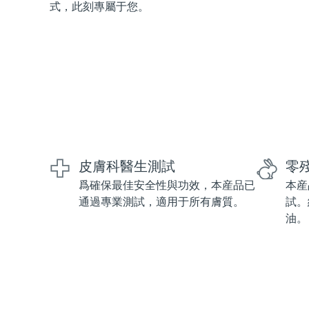
式，此刻專屬于您。
紅光療法
瑞典美膚護理
面部清潔
緊致提拉
LUNA™ 4 套裝
BEAR™ 2 套裝
皮膚科醫生測試
零
Anti-aging massage
Microcurrent toning
爲確保最佳安全性與功效，本産品已
本産
通過專業測試，適用于所有膚質。
試。
補水保濕
口腔護理
油。
LUNA™ 4 Plus
BEAR™ 2 go
UFO™ 3 套裝
issa™ 4
Massage, LED heating
Microcurrent toning on-the-go
Deep facial hydration
Hybrid silicone sonic toothbrush
FAQ™ 抗老護理
LUNA™ 4 Men
BEAR™ 2 eyes & lips
NEW
UFO™ 3 LED
issa™ 4 plus
For men, anti-aging massage
Microcurrent line smoothing device