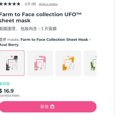
4.9
(8)
Write a review
4.9
out
Farm to Face collection UFO™
of
5
sheet mask
stars,
average
面膜護理。 包裝內含：3 片面膜
rating
value.
Read
選擇 masks:
Farm to Face Collection Sheet Mask -
8
Acai Berry
Reviews.
Same
page
link.
有存貨
$ 16.9
包括增值稅和關稅
新增