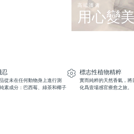
高端護膚
用心變
殘忍
標志性植物精粹
品從未在任何動物身上進行測
實而純粹的天然香氣，將
純素成分：巴西莓、綠茶和椰子
化爲壹場感官療愈之旅。