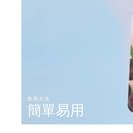
KIWI™ 皮肤护理
All acne treatment devices
All revitalizing eye massagers
Serum
issa™ Teeth Whitening Gel
Advanced pore care essentials
For healthy hair
18% PAP
護膚品
男士
全部購買
FOREO APP
關於我們
使用方法
簡單易用