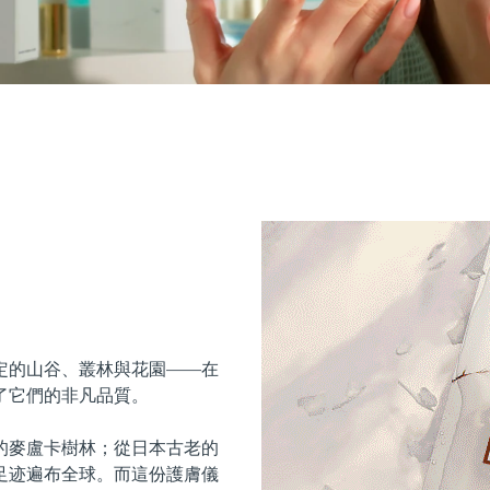
定的山谷、叢林與花園——在
了它們的非凡品質。
的麥盧卡樹林；從日本古老的
足迹遍布全球。而這份護膚儀