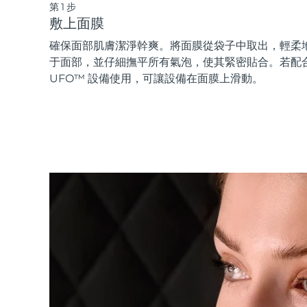
第1步
敷上面膜
確保面部肌膚潔淨幹爽。將面膜從袋子中取出，輕柔
于面部，並仔細撫平所有氣泡，使其緊密貼合。若配
UFO™ 設備使用，可讓設備在面膜上滑動。