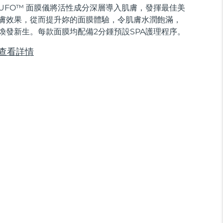
UFO™ 面膜儀將活性成分深層導入肌膚，發揮最佳美
膚效果，從而提升妳的面膜體驗，令肌膚水潤飽滿，
煥發新生。每款面膜均配備2分鍾預設SPA護理程序。
查看詳情