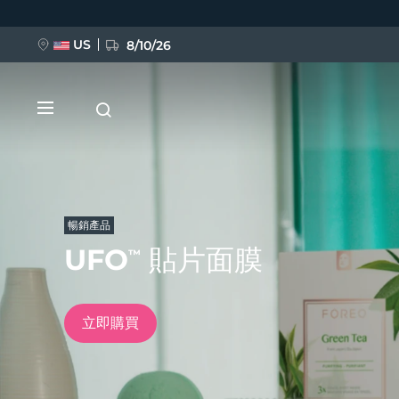
移
至
主
內
US
8/10/26
容
暢銷產品
UFO
貼片面膜
™
新品
BREAKING NEWS
立即購買
FAQ™ Pure Beauty-Tech Elixir