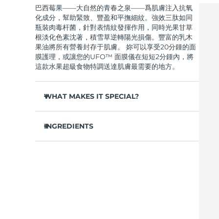
巴西莓果——大自然的青春之泉——爲肌膚注入抗氧
Near-infrared and red light therapy device
Smart hybrid silicone sonic toothbrush
化成分，幫助緊致、豐盈和平撫細紋。強效三肽如同
抗老
LED 護理
瓶裝肉毒杆菌，針對表情紋發揮作用，同時光果甘草
LUNA™ 4 mini
面部提拉護理
根淡化色素沈著，積雪草逆轉陽光損傷。豐富的乳木
FAQ™ 101
FAQ™ 201
UFO™ 3 mini
issa™ 4 smile
For young skin, T-zone
Premium anti-aging skincare
NEW
果油將所有營養封存于肌膚。 妳可以享受20分鍾的面
Clinical anti-aging
LED mask
Red light therapy device for young skin
Hybrid silicone sonic toothbrush
膜護理，或讓您的UFO™ 面膜儀在短短2分鍾內，將
這款水果超級食物特調送達肌膚最需要的地方。
生髮
LUNA™ 4 go
BEAR™ 設備
肌膚年輕化
FAQ™ 102
FAQ™ 202
UFO™ 3 go
issa™ 4 baby
For travel or gym bag
All premium facelift devices
FAQ™ 301
FAQ™ 501
WHAT MAKES IT SPECIAL?
Advanced clinical anti-aging
LED mask
Portable red light therapy
For ages 0-3
NEW
LED hair strengthening scalp massager
Full-Spectrum Red Light Therapy
橄榄油和霍霍巴籽油滋養肌膚，恢複油脂平衡——
LUNA™護膚
深層補水，毛孔不堵塞。
INGREDIENTS
FAQ™ 103
FAQ™ 211
保健品
面膜
issa™ Teeth Whitening Set
Premium cleansers & balm
虎杖、維生素E和綠茶成分形成抗氧化屏障，抵禦肌
FAQ™ Scalp Serum
FAQ™ 502
Luxurious clinical anti-aging set
Anti-aging neck & décolleté LED mask
Rejuvenation & hydration
Dual LED + sonic device & 18% PAP gel
水/水/水，鯨蠟醇乙基己酸酯，丁二醇，甘油，巴西莓
膚過早老化。
Scalp recovery probiotic serum
Full-Spectrum Red Light Therapy
果提取物，乳木果油，霍霍巴籽油，1,2-己二醇，羟基
顯著豐盈緊致肌膚，令膚色提拉緊致，煥發神采，
苯乙酮，泛醇，季戊四醇四乙基己酸酯，聚甘油-3甲基
LUNA™ 設備
專業治療
容光煥發。
葡萄糖二硬脂酸酯，鯨蠟硬脂醇，山梨坦倍半油酸
FAQ™ P1 Primer
FAQ™ 221
UFO™ 設備
ISSA™ 設備
All facial cleansing devices
酯，尿囊素，氨丁三醇，甘油硬脂酸酯，丙烯酸
FAQ™護膚品
快速吸收，清爽不油膩——肌膚柔軟光滑，妝前打
Manuka honey primer
Anti-aging LED hand mask
FAQ™ Red Light Serum
All deep facial hydration devices
All silicone sonic toothbrushes
酯/C10-30烷基丙烯酸酯交聯聚合物，卡波姆，甘草酸
底，完美上妝。
All FAQ™ skincare
二鉀，黃原膠，腺甘，積雪草提取物，香精/香料，生
清新熱帶香氛，令護理體驗升華爲感官享受——搭
育酚乙酸酯，虎杖根提取物，黃芩根提取物，油橄榄