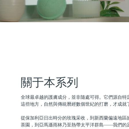
issa™ Teeth Whitening Set
FAQ™ Dual LED Panel
熱門產品
關于本系列
全球最卓越的護膚成分，並非隨處可得。它們源自特
特別優惠
暢銷產品
這些地方，自然與傳統曆經數個世紀的打磨，才成就
從保加利亞日出時分的玫瑰采收，到新西蘭偏遠地區
茶園，到亞馬遜雨林乃至熱帶太平洋群島——我們的