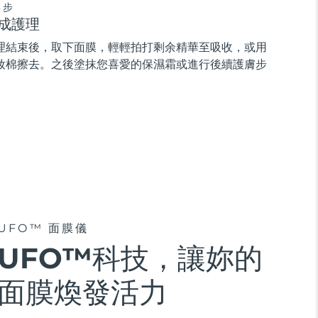
3步
成護理
理結束後，取下面膜，輕輕拍打剩余精華至吸收，或用
妝棉擦去。之後塗抹您喜愛的保濕霜或進行後續護膚步
。
UFO™ 面膜儀
UFO™科技，讓妳的
面膜煥發活力