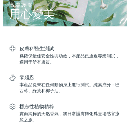
FAQ™ 101
FAQ™ 201
中國
LUNA™ 4 mini
面部提拉護理
預計送達日期
8/12/26
高端護膚
NEW
issa™ 4 smile
UFO™ 3 mini
Clinical anti-aging
LED mask
用心變美
For young skin, T-zone
Premium anti-aging skincare
哥倫比亞
預計送達日期
8/16/26
Hybrid silicone sonic toothbrush
Red light therapy device for young skin
生髮
肌膚年輕化
克羅埃西亞
預計送達日期
8/12/26
FAQ™ 102
FAQ™ 202
LUNA™ 4 go
BEAR™ 設備
FAQ™ 301
FAQ™ 501
issa™ 4 baby
UFO™ 3 go
Advanced clinical anti-aging
LED mask
For travel or gym bag
All premium facelift devices
NEW
賽普勒斯
預計送達日期
8/13/26
LED hair strengthening scalp massager
Full-Spectrum Red Light Therapy
For ages 0-3
Portable red light therapy
皮膚科醫生測試
爲確保最佳安全性與功效，本産品已通過專業測試，
捷克
預計送達日期
8/12/26
FAQ™ 103
FAQ™ 211
LUNA™護膚
保健品
適用于所有膚質。
FAQ™ Scalp Serum
FAQ™ 502
issa™ Teeth Whitening Set
面膜
Luxurious clinical anti-aging set
Anti-aging neck & décolleté LED mask
Premium cleansers & balm
丹麥
預計送達日期
8/12/26
Scalp recovery probiotic serum
Full-Spectrum Red Light Therapy
Dual LED + sonic device & 18% PAP gel
Rejuvenation & hydration
零殘忍
專業治療
愛沙尼亞
預計送達日期
8/12/26
本産品從未在任何動物身上進行測試。純素成分：巴
FAQ™ P1 Primer
FAQ™ 221
LUNA™ 設備
西莓、綠茶和椰子油。
FAQ™護膚品
ISSA™ 設備
UFO™ 設備
Manuka honey primer
Anti-aging LED hand mask
芬蘭
FAQ™ Red Light Serum
預計送達日期
8/12/26
All facial cleansing devices
All FAQ™ skincare
All silicone sonic toothbrushes
All deep facial hydration devices
標志性植物精粹
法國
預計送達日期
8/12/26
脫毛
身體護理
實而純粹的天然香氣，將日常護膚轉化爲壹場感官療
FAQ™護膚品
FAQ™護膚品
愈之旅。
PEACH™ 2 Pro Max
BEAR™ 2 body
FAQ™產品
FAQ™ skincare
法屬玻里尼西亞
預計送達日期
8/16/26
All FAQ™ skincare
All FAQ™ skincare