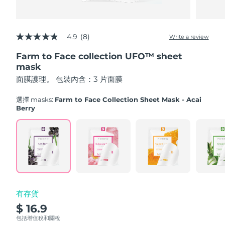
Advanced pore care essentials
以色列
預計送達日期
8/16/26
For healthy hair
18% PAP
護膚品
男士
義大利
預計送達日期
8/12/26
4.9
(8)
Write a review
4.9
out
日本
預計送達日期
8/15/26
Farm to Face collection UFO™ sheet
of
5
mask
澤西島
stars,
預計送達日期
8/17/26
全部購買
面膜護理。 包裝內含：3 片面膜
average
rating
哈薩克
value.
預計送達日期
8/14/26
選擇 masks:
Farm to Face Collection Sheet Mask - Acai
Read
Berry
8
FOREO APP
科威特
預計送達日期
8/12/26
Reviews.
Same
page
關於我們
拉脫維亞
預計送達日期
8/12/26
link.
黎巴嫩
預計送達日期
8/13/26
立陶宛
預計送達日期
8/12/26
有存貨
$ 16.9
盧森堡
預計送達日期
8/12/26
包括增值稅和關稅