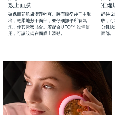
敷上面膜
准備
斯洛伐克
預計送達日期
8/12/26
確保面部肌膚潔淨幹爽。將面膜從袋子中取
靜待 
斯洛維尼亞
預計送達日期
8/12/26
出，輕柔地敷于面部，並仔細撫平所有氣
收，可在
泡，使其緊密貼合。若配合UFO™ 設備使
分鍾快
南非
預計送達日期
8/20/26
用，可讓設備在面膜上滑動。
面部。
南韓
預計送達日期
8/14/26
西班牙
預計送達日期
8/12/26
瑞典
預計送達日期
8/12/26
瑞士
預計送達日期
8/12/26
台灣
預計送達日期
8/17/26
泰國
預計送達日期
8/16/26
土耳其
預計送達日期
8/13/26