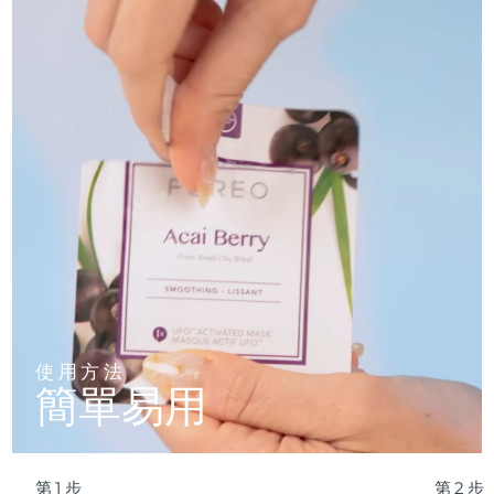
妝。
膠，腺甘，積雪草提取物，香精/香料，生育酚乙酸酯，虎杖根提
清新熱帶香氛，令護理體驗升華爲感官享受——搭配溫熱療
取物，黃芩根提取物，油橄榄果油，山茶花葉提取物、光果甘草根
波蘭
法，效果更佳。
提取物、迷叠香葉提取物、母菊花提取物、二肽二氨基丁酰苄基酰
預計送達日期
8/13/26
胺二乙酸酯
20 分鍾沈浸滋養，或 2 分鍾 UFO™ 極速煥膚——驚豔美肌，
自信承諾。
葡萄牙
預計送達日期
8/12/26
波多黎各
預計送達日期
8/14/26
卡達
預計送達日期
8/13/26
留尼旺
預計送達日期
8/17/26
羅馬尼亞
預計送達日期
8/12/26
俄羅斯
預計送達日期
8/20/26
使用方法
簡單易用
沙烏地阿拉伯
預計送達日期
8/13/26
新加坡
預計送達日期
8/14/26
第1步
第2步