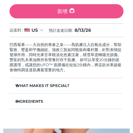
中國澳門特別行政區
預計送達日期
8/14/26
新增
馬來西亞
預計送達日期
8/15/26
8/13/26
US
运送到 :
預計送達日期:
馬爾他
預計送達日期
8/12/26
巴西莓果——大自然的青春之泉——爲肌膚注入抗氧化成分，幫助
墨西哥
預計送達日期
8/16/26
緊致、豐盈和平撫細紋。強效三肽如同瓶裝肉毒杆菌，針對表情紋
發揮作用，同時光果甘草根淡化色素沈著，積雪草逆轉陽光損傷。
豐富的乳木果油將所有營養封存于肌膚。 妳可以享受20分鍾的面
摩納哥
預計送達日期
8/13/26
膜護理，或讓您的UFO™ 面膜儀在短短2分鍾內，將這款水果超級
食物特調送達肌膚最需要的地方。
荷蘭
預計送達日期
8/12/26
WHAT MAKES IT SPECIAL?
紐西蘭
預計送達日期
8/12/26
橄榄油和霍霍巴籽油滋養肌膚，恢複油脂平衡——深層補水，
毛孔不堵塞。
INGREDIENTS
挪威
預計送達日期
8/12/26
虎杖、維生素E和綠茶成分形成抗氧化屏障，抵禦肌膚過早老
水/水/水，鯨蠟醇乙基己酸酯，丁二醇，甘油，巴西莓果提取物，
化。
乳木果油，霍霍巴籽油，1,2-己二醇，羟基苯乙酮，泛醇，季戊四
阿曼
預計送達日期
8/15/26
顯著豐盈緊致肌膚，令膚色提拉緊致，煥發神采，容光煥發。
醇四乙基己酸酯，聚甘油-3甲基葡萄糖二硬脂酸酯，鯨蠟硬脂醇，
山梨坦倍半油酸酯，尿囊素，氨丁三醇，甘油硬脂酸酯，丙烯酸
快速吸收，清爽不油膩——肌膚柔軟光滑，妝前打底，完美上
酯/C10-30烷基丙烯酸酯交聯聚合物，卡波姆，甘草酸二鉀，黃原
菲律賓
預計送達日期
8/15/26