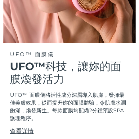
阿拉伯聯合大公國
預計送達日期
8/13/26
英國
預計送達日期
8/12/26
美國
預計送達日期
8/13/26
UFO™ 面膜儀
烏茲別克
預計送達日期
8/17/26
UFO™科技，讓妳的面
越南
預計送達日期
8/18/26
膜煥發活力
UFO™ 面膜儀將活性成分深層導入肌膚，發揮最
佳美膚效果，從而提升妳的面膜體驗，令肌膚水潤
飽滿，煥發新生。每款面膜均配備2分鍾預設SPA
護理程序。
查看詳情