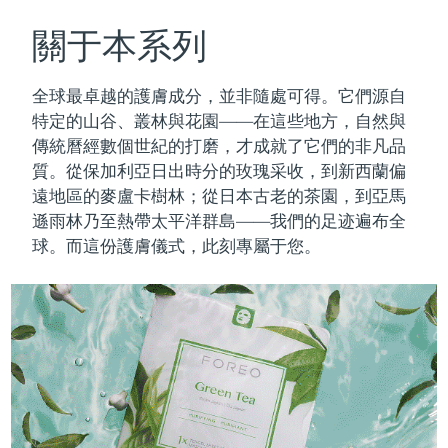
瑞典美膚護理
奧地利
預計送達日期
8/12/26
關于本系列
巴林
預計送達日期
8/13/26
全球最卓越的護膚成分，並非隨處可得。它們源自
面部清潔
緊致提拉
特定的山谷、叢林與花園——在這些地方，自然與
比利時
預計送達日期
8/12/26
傳統曆經數個世紀的打磨，才成就了它們的非凡品
LUNA™ 4 套裝
BEAR™ 2 套裝
質。
從保加利亞日出時分的玫瑰采收，到新西蘭偏
百慕達
預計送達日期
8/18/26
Anti-aging massage
Microcurrent toning
遠地區的麥盧卡樹林；從日本古老的茶園，到亞馬
波士尼亞與赫塞哥維納
遜雨林乃至熱帶太平洋群島——我們的足迹遍布全
預計送達日期
8/15/26
補水保濕
口腔護理
球。而這份護膚儀式，此刻專屬于您。
LUNA™ 4 Plus
BEAR™ 2 go
汶萊
預計送達日期
8/17/26
UFO™ 3 套裝
issa™ 4
Massage, LED heating
Microcurrent toning on-the-go
FAQ™ 抗老護理
Deep facial hydration
Hybrid silicone sonic toothbrush
保加利亞
預計送達日期
8/12/26
NEW
LUNA™ 4 Men
BEAR™ 2 eyes & lips
加拿大
預計送達日期
8/16/26
UFO™ 3 LED
issa™ 4 plus
For men, anti-aging massage
Microcurrent line smoothing device
Near-infrared and red light therapy
Smart hybrid silicone sonic toothbrush
智利
預計送達日期
8/16/26
device
抗老
LED 護理