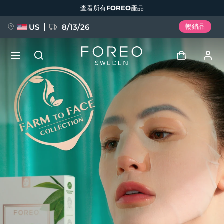
移
查看所有FOREO產品
至
主
內
容
US
8/13/26
暢銷品
新品
登入
語言
BREAKING NEWS
用戶信息
English
Deutsch
Español
我的設備
FAQ™ Pure Beauty-Tech Elixir
Français
Italiano
Português
我的訂單
Polski
Svenska
Русский
Türkçe
简体中文
繁體中文
我的地址
issa™ Teeth Whitening Set
我的訂閱