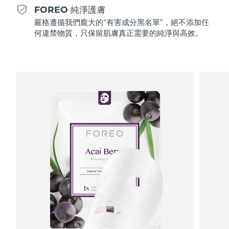
Professional IPL hair removal device
Microcurrent body toning
All hair treatments
All FAQ™ skincare
FOREO 純淨護膚
德國
預計送達日期
8/12/26
嚴格遵循我們龐大的“有害成分黑名單”，絕不添加任
FAQ™產品
FAQ™產品
痘肌護理
眼部護理
何違禁物質，只保留肌膚真正需要的純淨與高效。
直布羅陀
PEACH™ 2
LUNA™ 4 body
預計送達日期
8/16/26
FAQ™ products
All anti-aging treatments
All LED treatments
ESPADA™ 2 plus
BEAR™ 2 eyes & lips
IPL hair removal
Massaging body brush
All toning treatments
希臘
預計送達日期
8/12/26
Recurring acne LED therapy
Microcurrent line smoothing device
中國香港特別行政區
預計送達日期
8/13/26
PEACH™ 2 go
SUPERCHARGED™ serum
護發
毛孔護理
ESPADA™ 2
IRIS™ 2
Travel-friendly IPL hair removal
Firming body serum
匈牙利
LUNA™ 4 hair
預計送達日期
8/12/26
KIWI™ derma
Acne treatment device
Rejuvenating eye massager
NEW
2-in-1 LED scalp massager
Diamond microdermabrasion .
冰島
預計送達日期
8/13/26
PEACH™ Cooling Prep Gel
ESPADA™ Blemish Solution
眼部護膚
牙齒美白
Cooling IPL hair removal gel
印尼
預計送達日期
8/10/26
FLIP™ play advanced
KIWI™
Concentrated acne gel
Advanced eye care treatment
issa™ Teeth Whitening Set
LED light hairbrush
Blackhead remover
愛爾蘭
預計送達日期
8/12/26
更多的
Dual LED + sonic device & 18% PAP gel
ESPADA™ 設備
眼部護理設備
曼島
預計送達日期
8/14/26
LUNA™ Dual-Peptide Scalp
KIWI™ 皮肤护理
All acne treatment devices
All revitalizing eye massagers
Serum
issa™ Teeth Whitening Gel