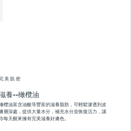
完美肌密
滋養--橄欖油
橄欖油富含油酸等豐富的滋養脂肪，可輕鬆滲透到皮
膚層深處，提供大量水分，補充水分並恢復活力，讓
你每天醒來擁有完美滋養好膚色。