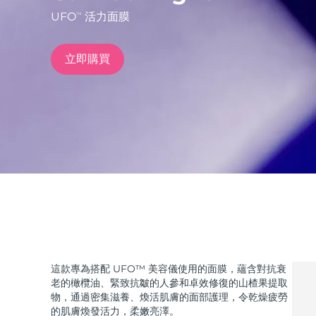
UFO
活力面膜
TM
issa™ Teeth Whitening Set
立即購買
FAQ™ Dual LED Panel
熱門產品
特別優惠
暢銷產品
這款專為搭配 UFO™ 美容儀使用的面膜，蘊含對抗衰
老的橄欖油、緊致抗皺的人參和卓效修復的山楂果提取
物，通過密集滋養、煥活肌膚的面部護理，令乾燥疲勞
的肌膚煥發活力，柔嫩亮澤。