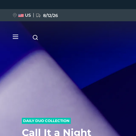
移
至
主
內
US
8/12/26
容
新品
BREAKING NEWS
FAQ™ Pure Beauty-Tech Elixir
DAILY DUO COLLECTION
Call It a Night