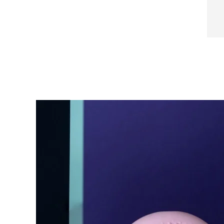
Near-infrared and red light therapy device
Smart hybrid silicone sonic toothbrush
抗老
LED 護理
LUNA™ 4 mini
面部提拉護理
FAQ™ 101
FAQ™ 201
UFO™ 3 mini
issa™ 4 smile
For young skin, T-zone
Premium anti-aging skincare
NEW
Clinical anti-aging
LED mask
Red light therapy device for young skin
Hybrid silicone sonic toothbrush
生髮
LUNA™ 4 go
BEAR™ 設備
肌膚年輕化
FAQ™ 102
FAQ™ 202
UFO™ 3 go
issa™ 4 baby
For travel or gym bag
All premium facelift devices
FAQ™ 301
FAQ™ 501
Advanced clinical anti-aging
LED mask
Portable red light therapy
For ages 0-3
NEW
LED hair strengthening scalp massager
Full-Spectrum Red Light Therapy
LUNA™護膚
FAQ™ 103
FAQ™ 211
保健品
面膜
issa™ Teeth Whitening Set
Premium cleansers & balm
FAQ™ Scalp Serum
FAQ™ 502
Luxurious clinical anti-aging set
Anti-aging neck & décolleté LED mask
Rejuvenation & hydration
Dual LED + sonic device & 18% PAP gel
Scalp recovery probiotic serum
Full-Spectrum Red Light Therapy
LUNA™ 設備
專業治療
FAQ™ P1 Primer
FAQ™ 221
UFO™ 設備
ISSA™ 設備
All facial cleansing devices
FAQ™護膚品
Manuka honey primer
Anti-aging LED hand mask
FAQ™ Red Light Serum
All deep facial hydration devices
All silicone sonic toothbrushes
All FAQ™ skincare