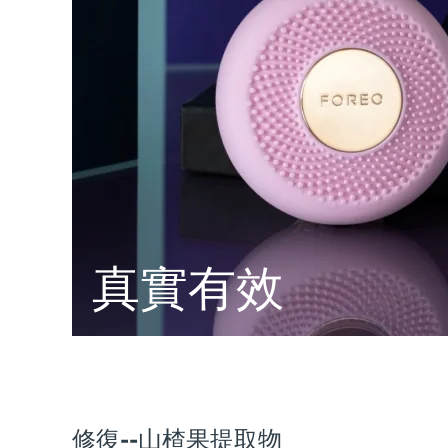
脫毛
FAQ™護膚品
身體護理
FAQ™護膚品
FAQ™產品
FAQ™ skincare
All FAQ™ skincare
All FAQ™ skincare
PEACH™ 2 Pro Max
BEAR™ 2 body
All hair treatments
All FAQ™ skincare
Professional IPL hair removal device
Microcurrent body toning
FAQ™產品
FAQ™產品
痘肌護理
FAQ™ products
眼部護理
All anti-aging treatments
All LED treatments
PEACH™ 2
LUNA™ 4 body
All toning treatments
ESPADA™ 2 plus
BEAR™ 2 eyes & lips
IPL hair removal
Massaging body brush
Recurring acne LED therapy
Microcurrent line smoothing device
PEACH™ 2 go
SUPERCHARGED™ serum
護發
毛孔護理
ESPADA™ 2
IRIS™ 2
Travel-friendly IPL hair removal
Firming body serum
LUNA™ 4 hair
KIWI™ derma
真實有效
Acne treatment device
Rejuvenating eye massager
NEW
2-in-1 LED scalp massager
Diamond microdermabrasion .
PEACH™ Cooling Prep Gel
ESPADA™ Blemish Solution
眼部護膚
牙齒美白
Cooling IPL hair removal gel
FLIP™ play advanced
KIWI™
Concentrated acne gel
Advanced eye care treatment
issa™ Teeth Whitening Set
LED light hairbrush
Blackhead remover
Dual LED + sonic device & 18% PAP gel
更多的
ESPADA™ 設備
眼部護理設備
修復--山楂果提取物
LUNA™ Dual-Peptide Scalp