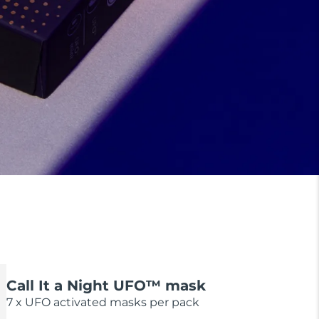
Call It a Night UFO™ mask
7 x UFO activated masks per pack