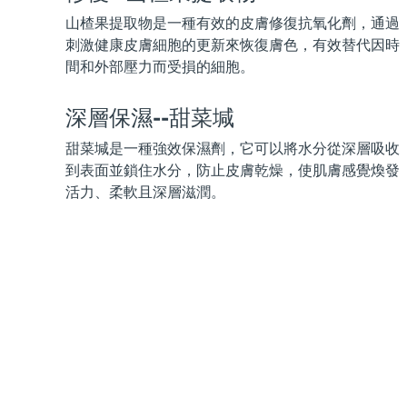
KIWI™ 皮肤护理
All acne treatment devices
All revitalizing eye massagers
Serum
issa™ Teeth Whitening Gel
山楂果提取物是一種有效的皮膚修復抗氧化劑，通過
Advanced pore care essentials
For healthy hair
18% PAP
刺激健康皮膚細胞的更新來恢復膚色，有效替代因時
間和外部壓力而受損的細胞。
護膚品
男士
深層保濕--甜菜堿
甜菜堿是一種強效保濕劑，它可以將水分從深層吸收
全部購買
到表面並鎖住水分，防止皮膚乾燥，使肌膚感覺煥發
活力、柔軟且深層滋潤。
FOREO APP
關於我們