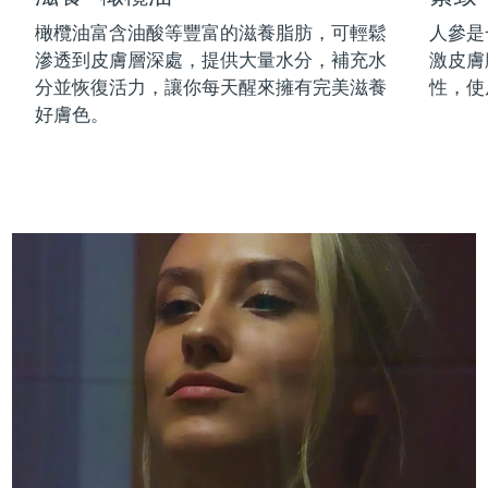
中國澳門特別行政區
預計送達日期
8/11/26
橄欖油富含油酸等豐富的滋養脂肪，可輕鬆
人參是
滲透到皮膚層深處，提供大量水分，補充水
激皮膚
馬來西亞
預計送達日期
8/12/26
分並恢復活力，讓你每天醒來擁有完美滋養
性，使
好膚色。
馬爾他
預計送達日期
8/9/26
墨西哥
預計送達日期
8/13/26
摩納哥
預計送達日期
8/10/26
荷蘭
預計送達日期
8/9/26
紐西蘭
預計送達日期
8/9/26
挪威
預計送達日期
8/9/26
阿曼
預計送達日期
8/12/26
菲律賓
預計送達日期
8/12/26