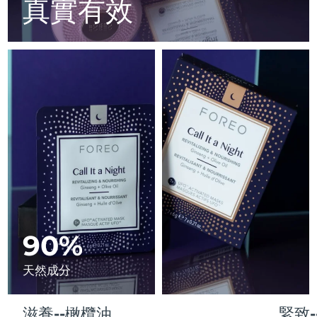
Advanced pore care essentials
真實有效
以色列
預計送達日期
8/13/26
For healthy hair
18% PAP
護膚品
男士
義大利
預計送達日期
8/9/26
日本
預計送達日期
8/12/26
澤西島
預計送達日期
8/14/26
全部購買
哈薩克
預計送達日期
8/11/26
FOREO APP
科威特
預計送達日期
8/9/26
關於我們
拉脫維亞
預計送達日期
8/9/26
黎巴嫩
90%
預計送達日期
8/10/26
立陶宛
預計送達日期
8/9/26
天然成分
盧森堡
預計送達日期
8/9/26
滋養--橄欖油
緊致-