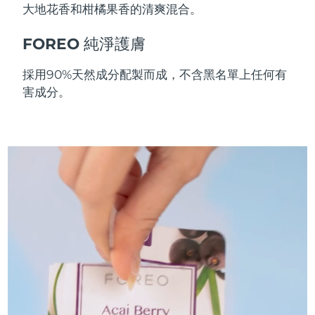
大地花香和柑橘果香的清爽混合。
斯洛伐克
預計送達日期
8/9/26
FOREO 純淨護膚
斯洛維尼亞
預計送達日期
8/9/26
採用90%天然成分配製而成，不含黑名單上任何有
南非
預計送達日期
8/17/26
害成分。
南韓
預計送達日期
8/11/26
西班牙
預計送達日期
8/9/26
瑞典
預計送達日期
8/9/26
瑞士
預計送達日期
8/9/26
台灣
預計送達日期
8/14/26
泰國
預計送達日期
8/13/26
土耳其
預計送達日期
8/10/26