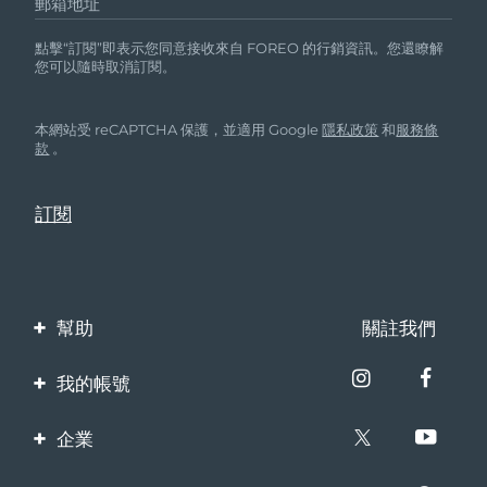
郵箱地址
點擊“訂閱”即表示您同意接收來自 FOREO 的行銷資訊。您還瞭解
您可以隨時取消訂閱。
本網站受 reCAPTCHA 保護，並適用 Google
隱私政策
和
服務條
款
。
幫助
關註我們
聯繫我們
我的帳號
訂單與運輸
產品註冊
企業
保修與退換貨
客服支持
關於FOREO