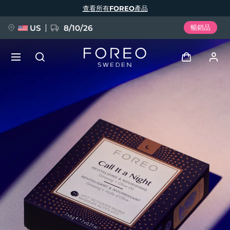
移
查看所有FOREO產品
至
主
內
容
US
8/10/26
暢銷品
新品
登入
語言
BREAKING NEWS
用戶信息
English
Deutsch
Español
我的設備
FAQ™ Pure Beauty-Tech Elixir
Français
Italiano
Português
我的訂單
Polski
Svenska
Русский
Türkçe
简体中文
繁體中文
我的地址
issa™ Teeth Whitening Set
我的訂閱