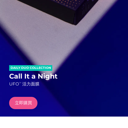
發貨國家
美國
預計送達日期
8/10/26
FAQ™ Dual LED Panel
英國
預計送達日期
8/9/26
熱門產品
西班牙
預計送達日期
8/9/26
澳洲
預計送達日期
8/12/26
DAILY DUO COLLECTION
法國
預計送達日期
8/9/26
Call It a Night
特別優惠
暢銷產品
UFO
活力面膜
TM
德國
預計送達日期
8/9/26
加拿大
預計送達日期
8/13/26
立即購買
紅光療法
澳洲
預計送達日期
8/12/26