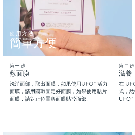
阿拉伯聯合大公國
預計送達日期
8/10/26
英國
預計送達日期
8/9/26
使用方法
簡單方便
美國
預計送達日期
8/10/26
烏茲別克
預計送達日期
8/14/26
第一步
第二步
越南
預計送達日期
8/15/26
敷面膜
滋養
洗淨面部，取出面膜，如果使用UFO
活力
在 UF
TM
面膜，請用圓環固定好面膜，如果使用貼片
式，然
面膜，請對正位置將面膜貼於面部。
UFO
TM