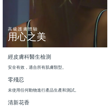
波蘭
預計送達日期
8/10/26
葡萄牙
預計送達日期
8/9/26
高級護膚體驗
用心之美
波多黎各
預計送達日期
8/11/26
卡達
預計送達日期
8/10/26
經皮膚科醫生檢測
留尼旺
預計送達日期
8/14/26
安全有效，適合所有肌膚類型。
羅馬尼亞
預計送達日期
8/9/26
零殘忍
俄羅斯
預計送達日期
8/17/26
未使用任何動物進行產品生產和測試。
沙烏地阿拉伯
預計送達日期
8/10/26
清新花香
新加坡
預計送達日期
8/11/26