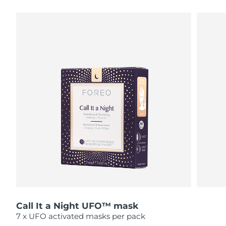
瑞典美膚護理
奧地利
預計送達日期
8/9/26
巴林
預計送達日期
8/10/26
面部清潔
緊致提拉
比利時
預計送達日期
8/9/26
LUNA™ 4 套裝
BEAR™ 2 套裝
百慕達
預計送達日期
8/15/26
Anti-aging massage
Microcurrent toning
波士尼亞與赫塞哥維納
預計送達日期
8/12/26
補水保濕
口腔護理
LUNA™ 4 Plus
BEAR™ 2 go
汶萊
預計送達日期
8/14/26
UFO™ 3 套裝
issa™ 4
Massage, LED heating
Microcurrent toning on-the-go
FAQ™ 抗老護理
Deep facial hydration
Hybrid silicone sonic toothbrush
保加利亞
預計送達日期
8/9/26
NEW
LUNA™ 4 Men
BEAR™ 2 eyes & lips
加拿大
預計送達日期
8/13/26
UFO™ 3 LED
issa™ 4 plus
For men, anti-aging massage
Microcurrent line smoothing device
Near-infrared and red light therapy
Smart hybrid silicone sonic toothbrush
Call It a Night UFO™ mask
智利
預計送達日期
8/13/26
device
抗老
LED 護理
7 x UFO activated masks per pack