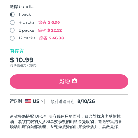
FAQ™ 101
FAQ™ 201
中國
LUNA™ 4 mini
面部提拉護理
預計送達日期
8/9/26
NEW
選擇 bundle:
issa™ 4 smile
UFO™ 3 mini
Clinical anti-aging
LED mask
For young skin, T-zone
Premium anti-aging skincare
1 pack
哥倫比亞
預計送達日期
8/13/26
Hybrid silicone sonic toothbrush
Red light therapy device for young skin
4 packs
節省
$ 6.96
生髮
肌膚年輕化
8 packs
節省
$ 22.92
克羅埃西亞
預計送達日期
8/9/26
FAQ™ 102
FAQ™ 202
LUNA™ 4 go
BEAR™ 設備
FAQ™ 301
FAQ™ 501
12 packs
節省
$ 46.88
issa™ 4 baby
UFO™ 3 go
Advanced clinical anti-aging
LED mask
For travel or gym bag
All premium facelift devices
NEW
賽普勒斯
預計送達日期
8/10/26
LED hair strengthening scalp massager
Full-Spectrum Red Light Therapy
For ages 0-3
Portable red light therapy
有存貨
$ 10.99
捷克
預計送達日期
8/9/26
FAQ™ 103
FAQ™ 211
LUNA™護膚
保健品
包括增值稅和關稅
FAQ™ Scalp Serum
FAQ™ 502
issa™ Teeth Whitening Set
面膜
Luxurious clinical anti-aging set
Anti-aging neck & décolleté LED mask
Premium cleansers & balm
丹麥
預計送達日期
8/9/26
Scalp recovery probiotic serum
Full-Spectrum Red Light Therapy
Dual LED + sonic device & 18% PAP gel
Rejuvenation & hydration
新增
專業治療
愛沙尼亞
預計送達日期
8/9/26
FAQ™ P1 Primer
FAQ™ 221
LUNA™ 設備
FAQ™護膚品
8/10/26
US
ISSA™ 設備
运送到 :
預計送達日期:
UFO™ 設備
Manuka honey primer
Anti-aging LED hand mask
芬蘭
FAQ™ Red Light Serum
預計送達日期
8/9/26
All facial cleansing devices
All FAQ™ skincare
All silicone sonic toothbrushes
All deep facial hydration devices
這款專為搭配 UFO™ 美容儀使用的面膜，蘊含對抗衰老的橄欖
法國
預計送達日期
8/9/26
脫毛
身體護理
油、緊致抗皺的人參和卓效修復的山楂果提取物，通過密集滋養、
FAQ™護膚品
FAQ™護膚品
煥活肌膚的面部護理，令乾燥疲勞的肌膚煥發活力，柔嫩亮澤。
PEACH™ 2 Pro Max
BEAR™ 2 body
FAQ™產品
FAQ™ skincare
法屬玻里尼西亞
預計送達日期
8/13/26
All FAQ™ skincare
All FAQ™ skincare