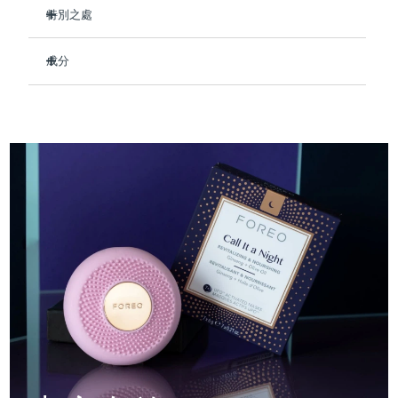
Professional IPL hair removal device
Microcurrent body toning
All hair treatments
All FAQ™ skincare
特別之處
德國
預計送達日期
8/9/26
在睡眠時深層滋養肌膚，使其柔軟光滑。
FAQ™產品
FAQ™產品
痘肌護理
眼部護理
成分
直布羅陀
PEACH™ 2
LUNA™ 4 body
預計送達日期
8/13/26
使疲憊的皮膚恢復活力，最大限度地減少細紋的出現。
FAQ™ products
All anti-aging treatments
All LED treatments
ESPADA™ 2 plus
BEAR™ 2 eyes & lips
舒緩乾燥並鎮靜炎症。
IPL hair removal
Massaging body brush
Aqua/Water/Eau, Methylpropanediol, Glycerin, 1,2-
All toning treatments
Hexanediol, Panthenol, Hydroxyacetophenone, Betaine,
希臘
預計送達日期
8/9/26
Recurring acne LED therapy
Microcurrent line smoothing device
促進膠原蛋白生產，讓您每天早晨醒來時膚色更加緊致。
Carbomer, Arginine, Hydroxyethyl Acrylate/Sodium
90%的天然成分，純素、零殘忍，適合所有膚質。
Acryloyldimethyl Taurate Copolymer, Butylene Glycol, Olea
中國香港特別行政區
預計送達日期
8/10/26
Europaea (Olive) Fruit Oil, Hydroxyethylcellulose,
PEACH™ 2 go
SUPERCHARGED™ serum
護發
毛孔護理
Dipropylene Glycol, Parfum/Fragrance, Sorbitan
ESPADA™ 2
IRIS™ 2
Travel-friendly IPL hair removal
Firming body serum
Isostearate, Polysorbate 60, Crataegus Oxyacantha Fruit
匈牙利
LUNA™ 4 hair
預計送達日期
8/9/26
KIWI™ derma
Extract, Gelidium Cartilagineum Extract, Panax Ginseng
Acne treatment device
Rejuvenating eye massager
NEW
Root Extract
2-in-1 LED scalp massager
Diamond microdermabrasion .
冰島
預計送達日期
8/10/26
PEACH™ Cooling Prep Gel
ESPADA™ Blemish Solution
眼部護膚
牙齒美白
Cooling IPL hair removal gel
印尼
預計送達日期
8/7/26
FLIP™ play advanced
KIWI™
Concentrated acne gel
Advanced eye care treatment
issa™ Teeth Whitening Set
LED light hairbrush
Blackhead remover
愛爾蘭
預計送達日期
8/9/26
更多的
Dual LED + sonic device & 18% PAP gel
ESPADA™ 設備
眼部護理設備
曼島
預計送達日期
8/11/26
LUNA™ Dual-Peptide Scalp
KIWI™ 皮肤护理
All acne treatment devices
All revitalizing eye massagers
Serum
issa™ Teeth Whitening Gel