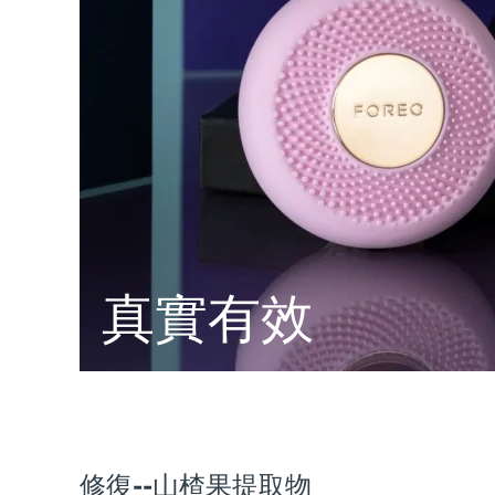
脫毛
FAQ™護膚品
身體護理
FAQ™護膚品
FAQ™產品
FAQ™ skincare
All FAQ™ skincare
All FAQ™ skincare
PEACH™ 2 Pro Max
BEAR™ 2 body
All hair treatments
All FAQ™ skincare
Professional IPL hair removal device
Microcurrent body toning
FAQ™產品
FAQ™產品
痘肌護理
FAQ™ products
眼部護理
All anti-aging treatments
All LED treatments
PEACH™ 2
LUNA™ 4 body
All toning treatments
ESPADA™ 2 plus
BEAR™ 2 eyes & lips
IPL hair removal
Massaging body brush
Recurring acne LED therapy
Microcurrent line smoothing device
PEACH™ 2 go
SUPERCHARGED™ serum
護發
毛孔護理
ESPADA™ 2
IRIS™ 2
Travel-friendly IPL hair removal
Firming body serum
LUNA™ 4 hair
KIWI™ derma
真實有效
Acne treatment device
Rejuvenating eye massager
NEW
2-in-1 LED scalp massager
Diamond microdermabrasion .
PEACH™ Cooling Prep Gel
ESPADA™ Blemish Solution
眼部護膚
牙齒美白
Cooling IPL hair removal gel
FLIP™ play advanced
KIWI™
Concentrated acne gel
Advanced eye care treatment
issa™ Teeth Whitening Set
LED light hairbrush
Blackhead remover
Dual LED + sonic device & 18% PAP gel
更多的
ESPADA™ 設備
眼部護理設備
修復--山楂果提取物
LUNA™ Dual-Peptide Scalp