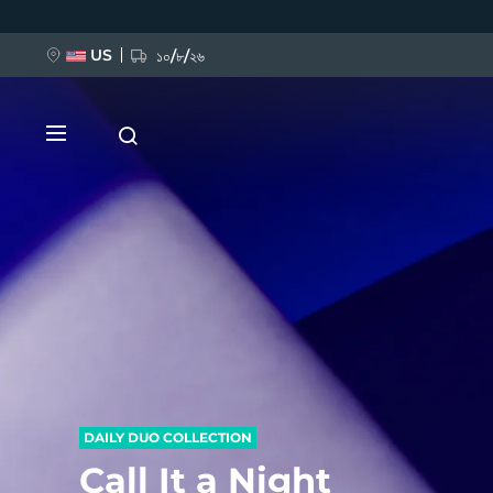
移
至
主
內
US
১০/৮/২৬
容
新品
BREAKING NEWS
FAQ™ Pure Beauty-Tech Elixir
DAILY DUO COLLECTION
Call It a Night