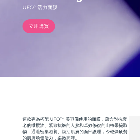
UFO
活力面膜
TM
issa™ Teeth Whitening Set
立即購買
FAQ™ Dual LED Panel
熱門產品
特別優惠
暢銷產品
這款專為搭配 UFO™ 美容儀使用的面膜，蘊含對抗衰
老的橄欖油、緊致抗皺的人參和卓效修復的山楂果提取
物，通過密集滋養、煥活肌膚的面部護理，令乾燥疲勞
的肌膚煥發活力，柔嫩亮澤。