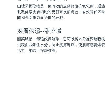
KIWI™ 皮肤护理
All acne treatment devices
All revitalizing eye massagers
Serum
issa™ Teeth Whitening Gel
山楂果提取物是一種有效的皮膚修復抗氧化劑，通過
Advanced pore care essentials
For healthy hair
18% PAP
刺激健康皮膚細胞的更新來恢復膚色，有效替代因時
間和外部壓力而受損的細胞。
護膚品
男士
深層保濕--甜菜堿
甜菜堿是一種強效保濕劑，它可以將水分從深層吸收
全部購買
到表面並鎖住水分，防止皮膚乾燥，使肌膚感覺煥發
活力、柔軟且深層滋潤。
FOREO APP
關於我們