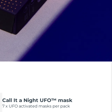
Call It a Night UFO™ mask
7 x UFO activated masks per pack