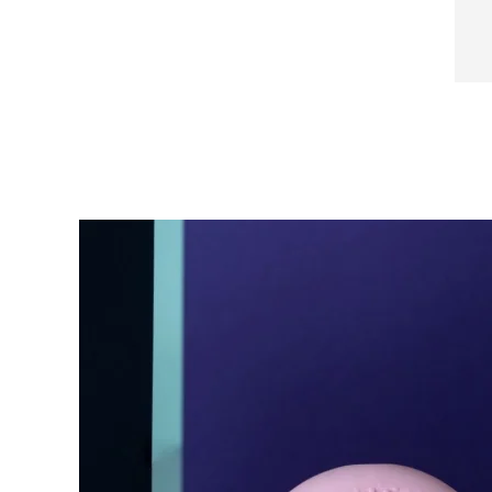
Near-infrared and red light therapy device
Smart hybrid silicone sonic toothbrush
抗老
LED 護理
LUNA™ 4 mini
面部提拉護理
FAQ™ 101
FAQ™ 201
UFO™ 3 mini
issa™ 4 smile
For young skin, T-zone
Premium anti-aging skincare
NEW
Clinical anti-aging
LED mask
Red light therapy device for young skin
Hybrid silicone sonic toothbrush
生髮
LUNA™ 4 go
BEAR™ 設備
肌膚年輕化
FAQ™ 102
FAQ™ 202
UFO™ 3 go
issa™ 4 baby
For travel or gym bag
All premium facelift devices
FAQ™ 301
FAQ™ 501
Advanced clinical anti-aging
LED mask
Portable red light therapy
For ages 0-3
NEW
LED hair strengthening scalp massager
Full-Spectrum Red Light Therapy
LUNA™護膚
FAQ™ 103
FAQ™ 211
保健品
面膜
issa™ Teeth Whitening Set
Premium cleansers & balm
FAQ™ Scalp Serum
FAQ™ 502
Luxurious clinical anti-aging set
Anti-aging neck & décolleté LED mask
Rejuvenation & hydration
Dual LED + sonic device & 18% PAP gel
Scalp recovery probiotic serum
Full-Spectrum Red Light Therapy
LUNA™ 設備
專業治療
FAQ™ P1 Primer
FAQ™ 221
UFO™ 設備
ISSA™ 設備
All facial cleansing devices
FAQ™護膚品
Manuka honey primer
Anti-aging LED hand mask
FAQ™ Red Light Serum
All deep facial hydration devices
All silicone sonic toothbrushes
All FAQ™ skincare