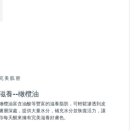
完美肌密
滋養--橄欖油
橄欖油富含油酸等豐富的滋養脂肪，可輕鬆滲透到皮
膚層深處，提供大量水分，補充水分並恢復活力，讓
你每天醒來擁有完美滋養好膚色。