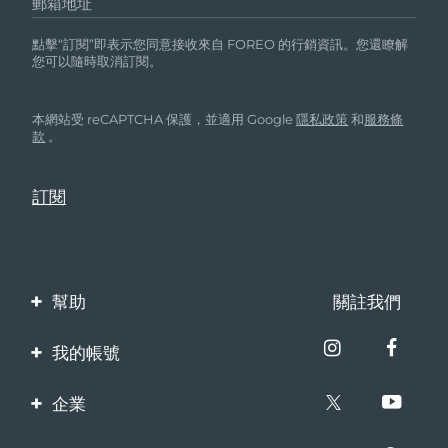
郵箱地址
點擊“訂閱”即表示您同意接收來自 FOREO 的行銷資訊。您還瞭解
您可以隨時取消訂閱。
本網站受 reCAPTCHA 保護，並適用 Google
隱私政策
和
服務條
款
。
幫助
關註我們
聯繫我們
我的帳號
訂單與運輸
產品註冊
企業
保修與退換貨
客服支持
關於FOREO