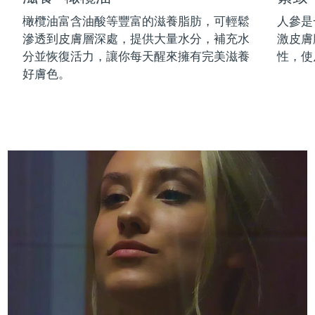
中國澳門特別行政區
預計送達日期
14/08/2026
橄欖油富含油酸等豐富的滋養脂肪，可輕鬆
人參是
滲透到皮膚層深處，提供大量水分，補充水
激皮膚
馬來西亞
預計送達日期
15/08/2026
分並恢復活力，讓你每天醒來擁有完美滋養
性，使
好膚色。
馬爾他
預計送達日期
12/08/2026
墨西哥
預計送達日期
16/08/2026
摩納哥
預計送達日期
13/08/2026
荷蘭
預計送達日期
12/08/2026
紐西蘭
預計送達日期
12/08/2026
挪威
預計送達日期
12/08/2026
阿曼
預計送達日期
15/08/2026
菲律賓
預計送達日期
15/08/2026