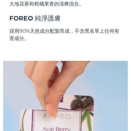
大地花香和柑橘果香的清爽混合。
斯洛伐克
預計送達日期
12/08/2026
FOREO 純淨護膚
斯洛維尼亞
預計送達日期
12/08/2026
採用90%天然成分配製而成，不含黑名單上任何有
南非
預計送達日期
20/08/2026
害成分。
南韓
預計送達日期
14/08/2026
西班牙
預計送達日期
12/08/2026
瑞典
預計送達日期
12/08/2026
瑞士
預計送達日期
12/08/2026
台灣
預計送達日期
17/08/2026
泰國
預計送達日期
16/08/2026
土耳其
預計送達日期
13/08/2026