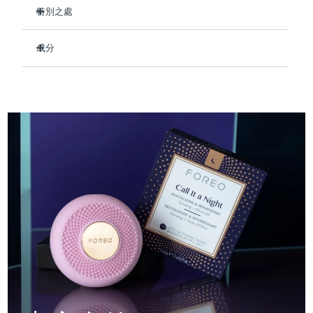
Professional IPL hair removal device
Microcurrent body toning
All hair treatments
All FAQ™ skincare
特別之處
德國
預計送達日期
12/08/2026
在睡眠時深層滋養肌膚，使其柔軟光滑。
FAQ™產品
FAQ™產品
痘肌護理
眼部護理
成分
直布羅陀
PEACH™ 2
LUNA™ 4 body
預計送達日期
16/08/2026
使疲憊的皮膚恢復活力，最大限度地減少細紋的出現。
FAQ™ products
All anti-aging treatments
All LED treatments
ESPADA™ 2 plus
BEAR™ 2 eyes & lips
舒緩乾燥並鎮靜炎症。
IPL hair removal
Massaging body brush
Aqua/Water/Eau, Methylpropanediol, Glycerin, 1,2-
All toning treatments
Hexanediol, Panthenol, Hydroxyacetophenone, Betaine,
希臘
預計送達日期
12/08/2026
Recurring acne LED therapy
Microcurrent line smoothing device
促進膠原蛋白生產，讓您每天早晨醒來時膚色更加緊致。
Carbomer, Arginine, Hydroxyethyl Acrylate/Sodium
90%的天然成分，純素、零殘忍，適合所有膚質。
Acryloyldimethyl Taurate Copolymer, Butylene Glycol, Olea
中國香港特別行政區
預計送達日期
13/08/2026
Europaea (Olive) Fruit Oil, Hydroxyethylcellulose,
PEACH™ 2 go
SUPERCHARGED™ serum
護發
毛孔護理
Dipropylene Glycol, Parfum/Fragrance, Sorbitan
ESPADA™ 2
IRIS™ 2
Travel-friendly IPL hair removal
Firming body serum
Isostearate, Polysorbate 60, Crataegus Oxyacantha Fruit
匈牙利
LUNA™ 4 hair
預計送達日期
12/08/2026
KIWI™ derma
Extract, Gelidium Cartilagineum Extract, Panax Ginseng
Acne treatment device
Rejuvenating eye massager
NEW
Root Extract
2-in-1 LED scalp massager
Diamond microdermabrasion .
冰島
預計送達日期
13/08/2026
PEACH™ Cooling Prep Gel
ESPADA™ Blemish Solution
眼部護膚
牙齒美白
Cooling IPL hair removal gel
印尼
預計送達日期
10/08/2026
FLIP™ play advanced
KIWI™
Concentrated acne gel
Advanced eye care treatment
issa™ Teeth Whitening Set
LED light hairbrush
Blackhead remover
愛爾蘭
預計送達日期
12/08/2026
更多的
Dual LED + sonic device & 18% PAP gel
ESPADA™ 設備
眼部護理設備
曼島
預計送達日期
14/08/2026
LUNA™ Dual-Peptide Scalp
KIWI™ 皮肤护理
All acne treatment devices
All revitalizing eye massagers
Serum
issa™ Teeth Whitening Gel