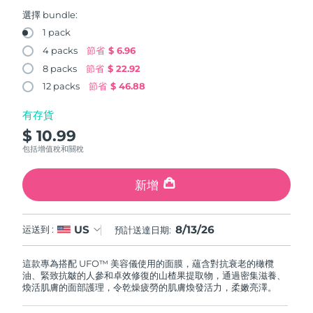
FAQ™ 101
FAQ™ 201
中國
LUNA™ 4 mini
面部提拉護理
預計送達日期
12/08/2026
NEW
選擇 bundle:
issa™ 4 smile
UFO™ 3 mini
Clinical anti-aging
LED mask
For young skin, T-zone
Premium anti-aging skincare
1 pack
哥倫比亞
預計送達日期
16/08/2026
Hybrid silicone sonic toothbrush
Red light therapy device for young skin
4 packs
節省
$ 6.96
生髮
肌膚年輕化
8 packs
節省
$ 22.92
克羅埃西亞
預計送達日期
12/08/2026
FAQ™ 102
FAQ™ 202
LUNA™ 4 go
BEAR™ 設備
FAQ™ 301
FAQ™ 501
12 packs
節省
$ 46.88
issa™ 4 baby
UFO™ 3 go
Advanced clinical anti-aging
LED mask
For travel or gym bag
All premium facelift devices
NEW
賽普勒斯
預計送達日期
13/08/2026
LED hair strengthening scalp massager
Full-Spectrum Red Light Therapy
For ages 0-3
Portable red light therapy
有存貨
$ 10.99
捷克
預計送達日期
12/08/2026
FAQ™ 103
FAQ™ 211
LUNA™護膚
保健品
包括增值稅和關稅
FAQ™ Scalp Serum
FAQ™ 502
issa™ Teeth Whitening Set
面膜
Luxurious clinical anti-aging set
Anti-aging neck & décolleté LED mask
Premium cleansers & balm
丹麥
預計送達日期
12/08/2026
Scalp recovery probiotic serum
Full-Spectrum Red Light Therapy
Dual LED + sonic device & 18% PAP gel
Rejuvenation & hydration
新增
專業治療
愛沙尼亞
預計送達日期
12/08/2026
FAQ™ P1 Primer
FAQ™ 221
LUNA™ 設備
FAQ™護膚品
8/13/26
US
ISSA™ 設備
运送到 :
預計送達日期:
UFO™ 設備
Manuka honey primer
Anti-aging LED hand mask
芬蘭
FAQ™ Red Light Serum
預計送達日期
12/08/2026
All facial cleansing devices
All FAQ™ skincare
All silicone sonic toothbrushes
All deep facial hydration devices
這款專為搭配 UFO™ 美容儀使用的面膜，蘊含對抗衰老的橄欖
法國
預計送達日期
12/08/2026
脫毛
身體護理
油、緊致抗皺的人參和卓效修復的山楂果提取物，通過密集滋養、
FAQ™護膚品
FAQ™護膚品
煥活肌膚的面部護理，令乾燥疲勞的肌膚煥發活力，柔嫩亮澤。
PEACH™ 2 Pro Max
BEAR™ 2 body
FAQ™產品
FAQ™ skincare
法屬玻里尼西亞
預計送達日期
16/08/2026
All FAQ™ skincare
All FAQ™ skincare