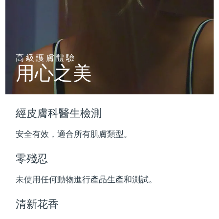
波蘭
預計送達日期
13/08/2026
葡萄牙
預計送達日期
12/08/2026
高級護膚體驗
用心之美
波多黎各
預計送達日期
14/08/2026
卡達
預計送達日期
13/08/2026
經皮膚科醫生檢測
留尼旺
預計送達日期
17/08/2026
安全有效，適合所有肌膚類型。
羅馬尼亞
預計送達日期
12/08/2026
零殘忍
俄羅斯
預計送達日期
20/08/2026
未使用任何動物進行產品生產和測試。
沙烏地阿拉伯
預計送達日期
13/08/2026
清新花香
新加坡
預計送達日期
14/08/2026