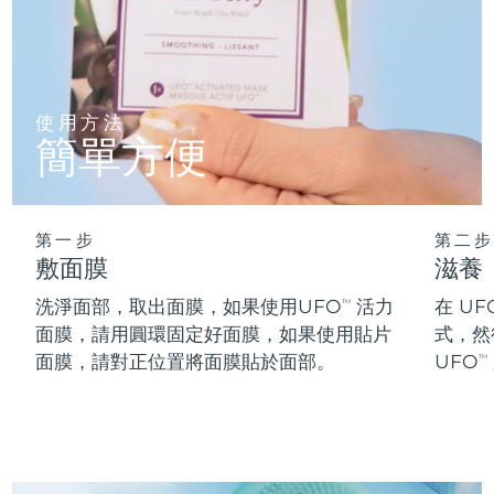
阿拉伯聯合大公國
預計送達日期
13/08/2026
英國
預計送達日期
12/08/2026
使用方法
簡單方便
美國
預計送達日期
13/08/2026
烏茲別克
預計送達日期
17/08/2026
第一步
第二步
越南
預計送達日期
18/08/2026
敷面膜
滋養
洗淨面部，取出面膜，如果使用UFO
活力
在 UF
TM
面膜，請用圓環固定好面膜，如果使用貼片
式，然
面膜，請對正位置將面膜貼於面部。
UFO
TM