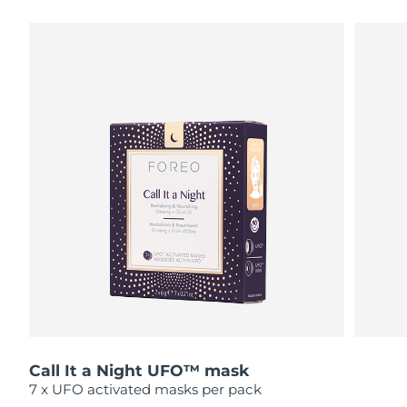
瑞典美膚護理
奧地利
預計送達日期
12/08/2026
巴林
預計送達日期
13/08/2026
面部清潔
緊致提拉
比利時
預計送達日期
12/08/2026
LUNA™ 4 套裝
BEAR™ 2 套裝
百慕達
預計送達日期
18/08/2026
Anti-aging massage
Microcurrent toning
波士尼亞與赫塞哥維納
預計送達日期
15/08/2026
補水保濕
口腔護理
LUNA™ 4 Plus
BEAR™ 2 go
汶萊
預計送達日期
17/08/2026
UFO™ 3 套裝
issa™ 4
Massage, LED heating
Microcurrent toning on-the-go
FAQ™ 抗老護理
Deep facial hydration
Hybrid silicone sonic toothbrush
保加利亞
預計送達日期
12/08/2026
NEW
LUNA™ 4 Men
BEAR™ 2 eyes & lips
加拿大
預計送達日期
16/08/2026
UFO™ 3 LED
issa™ 4 plus
For men, anti-aging massage
Microcurrent line smoothing device
Near-infrared and red light therapy
Smart hybrid silicone sonic toothbrush
Call It a Night UFO™ mask
智利
預計送達日期
16/08/2026
device
抗老
LED 護理
7 x UFO activated masks per pack