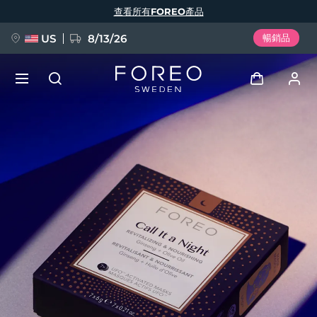
移
查看所有FOREO產品
至
主
內
容
US
8/13/26
暢銷品
新品
登入
語言
BREAKING NEWS
用戶信息
English
Deutsch
Español
我的設備
FAQ™ Pure Beauty-Tech Elixir
Français
Italiano
Português
我的訂單
Polski
Svenska
Русский
Türkçe
简体中文
繁體中文
我的地址
issa™ Teeth Whitening Set
我的訂閱