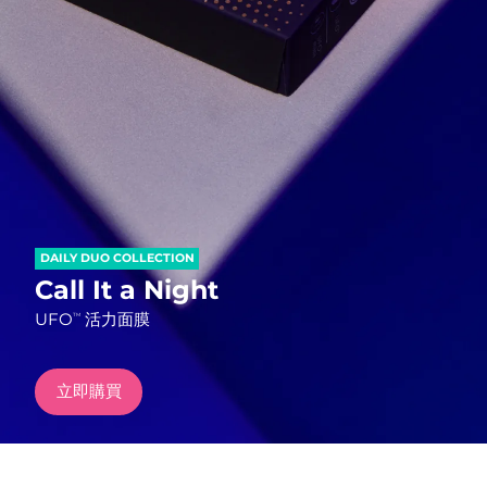
發貨國家
美國
預計送達日期
13/08/2026
FAQ™ Dual LED Panel
英國
預計送達日期
12/08/2026
熱門產品
西班牙
預計送達日期
12/08/2026
澳洲
預計送達日期
15/08/2026
DAILY DUO COLLECTION
法國
預計送達日期
12/08/2026
Call It a Night
特別優惠
暢銷產品
UFO
活力面膜
TM
德國
預計送達日期
12/08/2026
加拿大
預計送達日期
16/08/2026
立即購買
紅光療法
澳洲
預計送達日期
15/08/2026