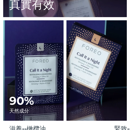
Advanced pore care essentials
真實有效
以色列
預計送達日期
16/08/2026
For healthy hair
18% PAP
護膚品
男士
義大利
預計送達日期
12/08/2026
日本
預計送達日期
15/08/2026
澤西島
預計送達日期
17/08/2026
全部購買
哈薩克
預計送達日期
14/08/2026
FOREO APP
科威特
預計送達日期
12/08/2026
關於我們
拉脫維亞
預計送達日期
12/08/2026
黎巴嫩
90%
預計送達日期
13/08/2026
立陶宛
預計送達日期
12/08/2026
天然成分
盧森堡
預計送達日期
12/08/2026
滋養--橄欖油
緊致-