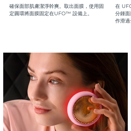
確保面部肌膚潔淨幹爽。取出面膜，使用固
在 UF
斯洛伐克
預計送達日期
8/10/26
定圓環將面膜固定在UFO™ 設備上。
分鍾面
斯洛維尼亞
預計送達日期
8/10/26
作滑過
南非
預計送達日期
8/18/26
南韓
預計送達日期
8/12/26
西班牙
預計送達日期
8/10/26
瑞典
預計送達日期
8/10/26
瑞士
預計送達日期
8/10/26
台灣
預計送達日期
8/15/26
泰國
預計送達日期
8/14/26
土耳其
預計送達日期
8/11/26