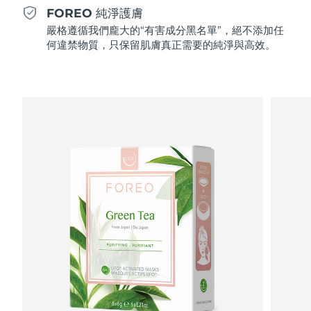
Professional IPL hair removal device
Microcurrent body toning
All hair treatments
All FAQ™ skincare
FOREO 純淨護膚
德國
預計送達日期
8/10/26
嚴格遵循我們龐大的“有害成分黑名單”，絕不添加任
FAQ™產品
FAQ™產品
痘肌護理
眼部護理
何違禁物質，只保留肌膚真正需要的純淨與高效。
直布羅陀
PEACH™ 2
LUNA™ 4 body
預計送達日期
8/14/26
FAQ™ products
All anti-aging treatments
All LED treatments
ESPADA™ 2 plus
BEAR™ 2 eyes & lips
IPL hair removal
Massaging body brush
All toning treatments
希臘
預計送達日期
8/10/26
Recurring acne LED therapy
Microcurrent line smoothing device
中國香港特別行政區
預計送達日期
8/11/26
PEACH™ 2 go
SUPERCHARGED™ serum
護發
毛孔護理
ESPADA™ 2
IRIS™ 2
Travel-friendly IPL hair removal
Firming body serum
匈牙利
LUNA™ 4 hair
預計送達日期
8/10/26
KIWI™ derma
Acne treatment device
Rejuvenating eye massager
NEW
2-in-1 LED scalp massager
Diamond microdermabrasion .
冰島
預計送達日期
8/11/26
PEACH™ Cooling Prep Gel
ESPADA™ Blemish Solution
眼部護膚
牙齒美白
Cooling IPL hair removal gel
印尼
預計送達日期
8/8/26
FLIP™ play advanced
KIWI™
Concentrated acne gel
Advanced eye care treatment
issa™ Teeth Whitening Set
LED light hairbrush
Blackhead remover
愛爾蘭
預計送達日期
8/10/26
更多的
Dual LED + sonic device & 18% PAP gel
ESPADA™ 設備
眼部護理設備
曼島
預計送達日期
8/12/26
LUNA™ Dual-Peptide Scalp
KIWI™ 皮肤护理
All acne treatment devices
All revitalizing eye massagers
Serum
issa™ Teeth Whitening Gel