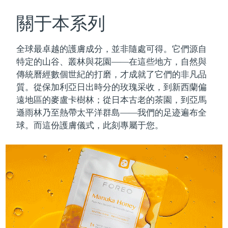
瑞典美膚護理
奧地利
預計送達日期
8/10/26
關于本系列
巴林
預計送達日期
8/11/26
全球最卓越的護膚成分，並非隨處可得。它們源自
面部清潔
緊致提拉
特定的山谷、叢林與花園——在這些地方，自然與
比利時
預計送達日期
8/10/26
傳統曆經數個世紀的打磨，才成就了它們的非凡品
LUNA™ 4 套裝
BEAR™ 2 套裝
質。
從保加利亞日出時分的玫瑰采收，到新西蘭偏
百慕達
預計送達日期
8/16/26
Anti-aging massage
Microcurrent toning
遠地區的麥盧卡樹林；從日本古老的茶園，到亞馬
波士尼亞與赫塞哥維納
遜雨林乃至熱帶太平洋群島——我們的足迹遍布全
預計送達日期
8/13/26
補水保濕
口腔護理
球。而這份護膚儀式，此刻專屬于您。
LUNA™ 4 Plus
BEAR™ 2 go
汶萊
預計送達日期
8/15/26
UFO™ 3 套裝
issa™ 4
Massage, LED heating
Microcurrent toning on-the-go
FAQ™ 抗老護理
Deep facial hydration
Hybrid silicone sonic toothbrush
保加利亞
預計送達日期
8/10/26
NEW
LUNA™ 4 Men
BEAR™ 2 eyes & lips
加拿大
預計送達日期
8/14/26
UFO™ 3 LED
issa™ 4 plus
For men, anti-aging massage
Microcurrent line smoothing device
Near-infrared and red light therapy
Smart hybrid silicone sonic toothbrush
智利
預計送達日期
8/14/26
device
抗老
LED 護理