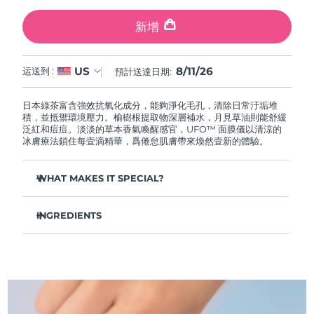
中國澳門特別行政區
預計送達日期
8/12/26
新增
馬來西亞
預計送達日期
8/13/26
8/11/26
US
运送到 :
預計送達日期:
馬爾他
預計送達日期
8/10/26
日本綠茶富含強效抗氧化成分，能夠淨化毛孔，清除日常汙垢堆
墨西哥
預計送達日期
8/14/26
積，並抵禦環境壓力。榆樹根提取物深層補水，月見草油則能舒緩
泛紅和痘痘。淡淡的草本香氣喚醒感官，UFO™ 面膜儀以清涼的
冰膚療法鎖住每壹滴精華，爲倦怠肌膚帶來煥然壹新的體驗。
摩納哥
預計送達日期
8/11/26
WHAT MAKES IT SPECIAL?
荷蘭
預計送達日期
8/10/26
松針提取物能夠調節皮脂分泌，縮小毛孔，完美控油。
紐西蘭
預計送達日期
8/10/26
INGREDIENTS
葛根提取物可以減輕浮腫，淡化黑眼圈，撫平細紋，令肌膚煥
發活力。
水/水/水族，丁二醇，茶葉提取物，1,2-己二醇，羟基苯乙酮，聚丙
挪威
預計送達日期
8/10/26
舒緩濕疹、痤瘡和肌膚刺激，爲需要額外呵護的肌膚提供舒緩
烯酸鈉，泛醇，尿囊素，聚甘油-4 癸酸酯，甘草酸二鉀，香精/香
的急救。
料，沼澤松葉提取物，榆樹根提取物，月見草花提取物，葛根提取
物
阿曼
抵禦汙染和環境毒素，讓肌膚全天自由呼吸。
預計送達日期
8/13/26
輕盈配方，吸收迅速，不留殘余，令肌膚清爽啞光，散發自然
光澤。
菲律賓
預計送達日期
8/13/26