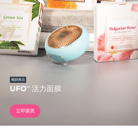
發貨國家
美國
預計送達日期
8/11/26
FAQ™ Dual LED Panel
英國
預計送達日期
8/10/26
熱門產品
西班牙
預計送達日期
8/10/26
澳洲
預計送達日期
8/13/26
法國
預計送達日期
8/10/26
暢銷產品
特別優惠
暢銷產品
UFO
活力面膜
™
德國
預計送達日期
8/10/26
加拿大
預計送達日期
8/14/26
立即購買
紅光療法
澳洲
預計送達日期
8/13/26