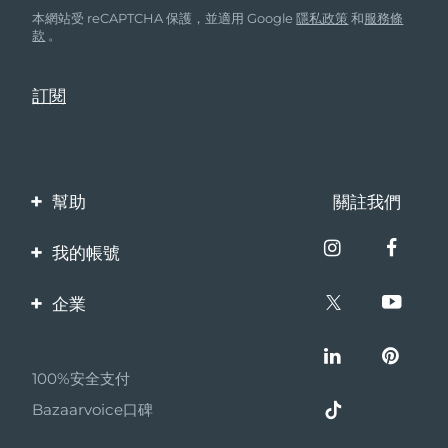
本網站受 reCAPTCHA 保護，並適用 Google
隱私政策
和
服務條
款
。
幫助
關註我們
聯繫我們
我的帳號
訂單與運輸
產品註冊
企業
保修與退換貨
客服支持
關於FOREO
常見問題
100%安全支付
夥伴計畫
電池資訊
Bazaarvoice口碑
聯盟新聞