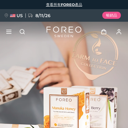
移
查看所有FOREO產品
至
主
內
容
US
8/11/26
暢銷品
新品
登入
語言
BREAKING NEWS
用戶信息
English
Deutsch
Español
我的設備
FAQ™ Pure Beauty-Tech Elixir
Français
Italiano
Português
我的訂單
Polski
Svenska
Русский
Türkçe
简体中文
繁體中文
我的地址
issa™ Teeth Whitening Set
我的訂閱