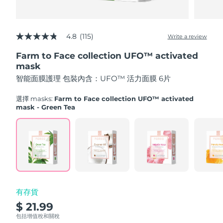
Advanced pore care essentials
以色列
預計送達日期
8/14/26
For healthy hair
18% PAP
護膚品
男士
義大利
預計送達日期
8/10/26
4.8
(115)
Write a review
4.8
out
日本
預計送達日期
8/13/26
Farm to Face collection UFO™ activated
of
5
mask
澤西島
stars,
預計送達日期
8/15/26
全部購買
智能面膜護理 包裝內含：UFO™ 活力面膜 6片
average
rating
哈薩克
value.
預計送達日期
8/12/26
選擇 masks:
Farm to Face collection UFO™ activated
Read
mask - Green Tea
115
FOREO APP
科威特
預計送達日期
8/10/26
Reviews.
Same
page
關於我們
拉脫維亞
預計送達日期
8/10/26
link.
黎巴嫩
預計送達日期
8/11/26
立陶宛
預計送達日期
8/10/26
有存貨
$ 21.99
盧森堡
預計送達日期
8/10/26
包括增值稅和關稅