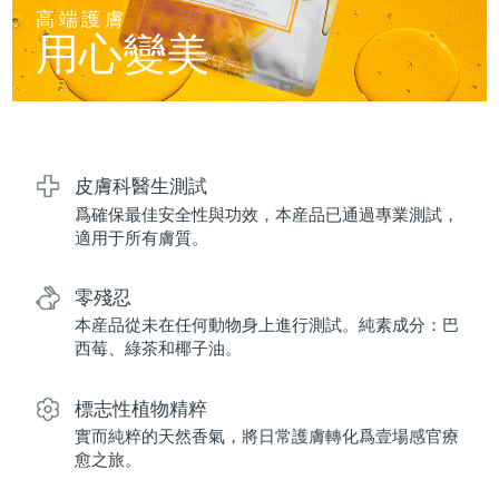
FAQ™ 101
FAQ™ 201
中國
LUNA™ 4 mini
面部提拉護理
預計送達日期
8/10/26
高端護膚
NEW
issa™ 4 smile
UFO™ 3 mini
Clinical anti-aging
LED mask
用心變美
For young skin, T-zone
Premium anti-aging skincare
哥倫比亞
預計送達日期
8/14/26
Hybrid silicone sonic toothbrush
Red light therapy device for young skin
生髮
肌膚年輕化
克羅埃西亞
預計送達日期
8/10/26
FAQ™ 102
FAQ™ 202
LUNA™ 4 go
BEAR™ 設備
FAQ™ 301
FAQ™ 501
issa™ 4 baby
UFO™ 3 go
Advanced clinical anti-aging
LED mask
For travel or gym bag
All premium facelift devices
NEW
賽普勒斯
預計送達日期
8/11/26
LED hair strengthening scalp massager
Full-Spectrum Red Light Therapy
For ages 0-3
Portable red light therapy
皮膚科醫生測試
爲確保最佳安全性與功效，本産品已通過專業測試，
捷克
預計送達日期
8/10/26
FAQ™ 103
FAQ™ 211
LUNA™護膚
保健品
適用于所有膚質。
FAQ™ Scalp Serum
FAQ™ 502
issa™ Teeth Whitening Set
面膜
Luxurious clinical anti-aging set
Anti-aging neck & décolleté LED mask
Premium cleansers & balm
丹麥
預計送達日期
8/10/26
Scalp recovery probiotic serum
Full-Spectrum Red Light Therapy
Dual LED + sonic device & 18% PAP gel
Rejuvenation & hydration
零殘忍
專業治療
愛沙尼亞
預計送達日期
8/10/26
本産品從未在任何動物身上進行測試。純素成分：巴
FAQ™ P1 Primer
FAQ™ 221
LUNA™ 設備
西莓、綠茶和椰子油。
FAQ™護膚品
ISSA™ 設備
UFO™ 設備
Manuka honey primer
Anti-aging LED hand mask
芬蘭
FAQ™ Red Light Serum
預計送達日期
8/10/26
All facial cleansing devices
All FAQ™ skincare
All silicone sonic toothbrushes
All deep facial hydration devices
標志性植物精粹
法國
預計送達日期
8/10/26
脫毛
身體護理
實而純粹的天然香氣，將日常護膚轉化爲壹場感官療
FAQ™護膚品
FAQ™護膚品
愈之旅。
PEACH™ 2 Pro Max
BEAR™ 2 body
FAQ™產品
FAQ™ skincare
法屬玻里尼西亞
預計送達日期
8/14/26
All FAQ™ skincare
All FAQ™ skincare