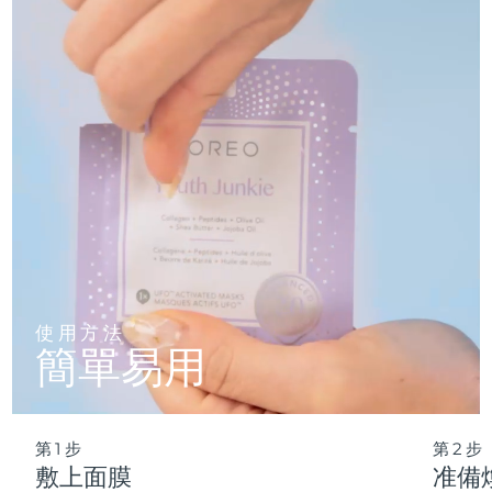
僅需 2 分鍾，即可實現肌膚徹底重置——讓這份純淨的新生，
輕松融入您最繁忙的晨間節奏。
波蘭
預計送達日期
8/11/26
葡萄牙
預計送達日期
8/10/26
波多黎各
預計送達日期
8/12/26
卡達
預計送達日期
8/11/26
留尼旺
預計送達日期
8/15/26
羅馬尼亞
預計送達日期
8/10/26
使用方法
簡單易用
俄羅斯
預計送達日期
8/18/26
沙烏地阿拉伯
預計送達日期
8/11/26
第1步
第2步
新加坡
預計送達日期
8/12/26
敷上面膜
准備