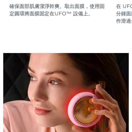
確保面部肌膚潔淨幹爽。取出面膜，使用固
在 UF
斯洛伐克
預計送達日期
8/11/26
定圓環將面膜固定在UFO™ 設備上。
分鍾面
斯洛維尼亞
預計送達日期
8/11/26
作滑過
南非
預計送達日期
8/19/26
南韓
預計送達日期
8/13/26
西班牙
預計送達日期
8/11/26
瑞典
預計送達日期
8/11/26
瑞士
預計送達日期
8/11/26
台灣
預計送達日期
8/16/26
泰國
預計送達日期
8/15/26
土耳其
預計送達日期
8/12/26