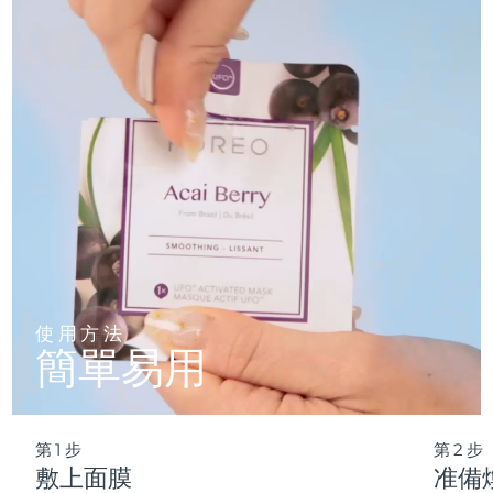
僅需 2 分鍾，即可實現肌膚徹底重置——讓這份純淨的新生，
輕松融入您最繁忙的晨間節奏。
波蘭
預計送達日期
8/12/26
葡萄牙
預計送達日期
8/11/26
波多黎各
預計送達日期
8/13/26
卡達
預計送達日期
8/12/26
留尼旺
預計送達日期
8/16/26
羅馬尼亞
預計送達日期
8/11/26
使用方法
簡單易用
俄羅斯
預計送達日期
8/19/26
沙烏地阿拉伯
預計送達日期
8/12/26
第1步
第2步
新加坡
預計送達日期
8/13/26
敷上面膜
准備