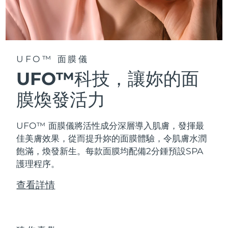
阿拉伯聯合大公國
預計送達日期
8/12/26
英國
預計送達日期
8/11/26
UFO™ 面膜儀
美國
預計送達日期
8/12/26
UFO™科技，讓妳的面
烏茲別克
膜煥發活力
預計送達日期
8/16/26
越南
預計送達日期
8/17/26
UFO™ 面膜儀將活性成分深層導入肌膚，發揮最
佳美膚效果，從而提升妳的面膜體驗，令肌膚水潤
飽滿，煥發新生。每款面膜均配備2分鍾預設SPA
護理程序。
查看詳情