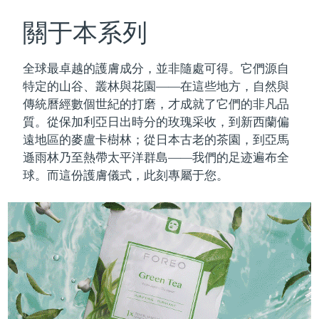
瑞典美膚護理
奧地利
預計送達日期
8/11/26
關于本系列
巴林
預計送達日期
8/12/26
全球最卓越的護膚成分，並非隨處可得。它們源自
面部清潔
緊致提拉
特定的山谷、叢林與花園——在這些地方，自然與
比利時
預計送達日期
8/11/26
傳統曆經數個世紀的打磨，才成就了它們的非凡品
LUNA™ 4 套裝
BEAR™ 2 套裝
質。
從保加利亞日出時分的玫瑰采收，到新西蘭偏
百慕達
預計送達日期
8/17/26
Anti-aging massage
Microcurrent toning
遠地區的麥盧卡樹林；從日本古老的茶園，到亞馬
波士尼亞與赫塞哥維納
遜雨林乃至熱帶太平洋群島——我們的足迹遍布全
預計送達日期
8/14/26
補水保濕
口腔護理
球。而這份護膚儀式，此刻專屬于您。
LUNA™ 4 Plus
BEAR™ 2 go
汶萊
預計送達日期
8/16/26
UFO™ 3 套裝
issa™ 4
Massage, LED heating
Microcurrent toning on-the-go
FAQ™ 抗老護理
Deep facial hydration
Hybrid silicone sonic toothbrush
保加利亞
預計送達日期
8/11/26
NEW
LUNA™ 4 Men
BEAR™ 2 eyes & lips
加拿大
預計送達日期
8/15/26
UFO™ 3 LED
issa™ 4 plus
For men, anti-aging massage
Microcurrent line smoothing device
Near-infrared and red light therapy
Smart hybrid silicone sonic toothbrush
智利
預計送達日期
8/15/26
device
抗老
LED 護理