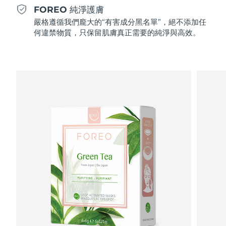
Professional IPL hair removal device
Microcurrent body toning
All hair treatments
All FAQ™ skincare
FOREO 純淨護膚
德國
預計送達日期
8/11/26
嚴格遵循我們龐大的“有害成分黑名單”，絕不添加任
FAQ™產品
FAQ™產品
痘肌護理
眼部護理
何違禁物質，只保留肌膚真正需要的純淨與高效。
直布羅陀
PEACH™ 2
LUNA™ 4 body
預計送達日期
8/15/26
FAQ™ products
All anti-aging treatments
All LED treatments
ESPADA™ 2 plus
BEAR™ 2 eyes & lips
IPL hair removal
Massaging body brush
All toning treatments
希臘
預計送達日期
8/11/26
Recurring acne LED therapy
Microcurrent line smoothing device
中國香港特別行政區
預計送達日期
8/12/26
PEACH™ 2 go
SUPERCHARGED™ serum
護發
毛孔護理
ESPADA™ 2
IRIS™ 2
Travel-friendly IPL hair removal
Firming body serum
匈牙利
LUNA™ 4 hair
預計送達日期
8/11/26
KIWI™ derma
Acne treatment device
Rejuvenating eye massager
NEW
2-in-1 LED scalp massager
Diamond microdermabrasion .
冰島
預計送達日期
8/12/26
PEACH™ Cooling Prep Gel
ESPADA™ Blemish Solution
眼部護膚
牙齒美白
Cooling IPL hair removal gel
印尼
預計送達日期
8/9/26
FLIP™ play advanced
KIWI™
Concentrated acne gel
Advanced eye care treatment
issa™ Teeth Whitening Set
LED light hairbrush
Blackhead remover
愛爾蘭
預計送達日期
8/11/26
更多的
Dual LED + sonic device & 18% PAP gel
ESPADA™ 設備
眼部護理設備
曼島
預計送達日期
8/13/26
LUNA™ Dual-Peptide Scalp
KIWI™ 皮肤护理
All acne treatment devices
All revitalizing eye massagers
Serum
issa™ Teeth Whitening Gel