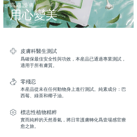
FAQ™ 101
FAQ™ 201
中國
LUNA™ 4 mini
面部提拉護理
預計送達日期
8/11/26
高端護膚
NEW
issa™ 4 smile
UFO™ 3 mini
Clinical anti-aging
LED mask
用心變美
For young skin, T-zone
Premium anti-aging skincare
哥倫比亞
預計送達日期
8/15/26
Hybrid silicone sonic toothbrush
Red light therapy device for young skin
生髮
肌膚年輕化
克羅埃西亞
預計送達日期
8/11/26
FAQ™ 102
FAQ™ 202
LUNA™ 4 go
BEAR™ 設備
FAQ™ 301
FAQ™ 501
issa™ 4 baby
UFO™ 3 go
Advanced clinical anti-aging
LED mask
For travel or gym bag
All premium facelift devices
NEW
賽普勒斯
預計送達日期
8/12/26
LED hair strengthening scalp massager
Full-Spectrum Red Light Therapy
For ages 0-3
Portable red light therapy
皮膚科醫生測試
爲確保最佳安全性與功效，本産品已通過專業測試，
捷克
預計送達日期
8/11/26
FAQ™ 103
FAQ™ 211
LUNA™護膚
保健品
適用于所有膚質。
FAQ™ Scalp Serum
FAQ™ 502
issa™ Teeth Whitening Set
面膜
Luxurious clinical anti-aging set
Anti-aging neck & décolleté LED mask
Premium cleansers & balm
丹麥
預計送達日期
8/11/26
Scalp recovery probiotic serum
Full-Spectrum Red Light Therapy
Dual LED + sonic device & 18% PAP gel
Rejuvenation & hydration
零殘忍
專業治療
愛沙尼亞
預計送達日期
8/11/26
本産品從未在任何動物身上進行測試。純素成分：巴
FAQ™ P1 Primer
FAQ™ 221
LUNA™ 設備
西莓、綠茶和椰子油。
FAQ™護膚品
ISSA™ 設備
UFO™ 設備
Manuka honey primer
Anti-aging LED hand mask
芬蘭
FAQ™ Red Light Serum
預計送達日期
8/11/26
All facial cleansing devices
All FAQ™ skincare
All silicone sonic toothbrushes
All deep facial hydration devices
標志性植物精粹
法國
預計送達日期
8/11/26
脫毛
身體護理
實而純粹的天然香氣，將日常護膚轉化爲壹場感官療
FAQ™護膚品
FAQ™護膚品
愈之旅。
PEACH™ 2 Pro Max
BEAR™ 2 body
FAQ™產品
FAQ™ skincare
法屬玻里尼西亞
預計送達日期
8/15/26
All FAQ™ skincare
All FAQ™ skincare