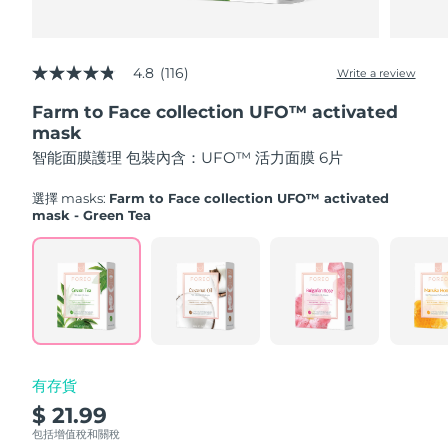
Advanced pore care essentials
以色列
預計送達日期
8/15/26
For healthy hair
18% PAP
護膚品
男士
義大利
預計送達日期
8/11/26
4.8
(116)
Write a review
4.8
out
日本
預計送達日期
8/14/26
Farm to Face collection UFO™ activated
of
5
mask
澤西島
stars,
預計送達日期
8/16/26
全部購買
智能面膜護理 包裝內含：UFO™ 活力面膜 6片
average
rating
哈薩克
value.
預計送達日期
8/13/26
選擇 masks:
Farm to Face collection UFO™ activated
Read
mask - Green Tea
116
FOREO APP
科威特
預計送達日期
8/11/26
Reviews.
Same
page
關於我們
拉脫維亞
預計送達日期
8/11/26
link.
黎巴嫩
預計送達日期
8/12/26
立陶宛
預計送達日期
8/11/26
有存貨
$ 21.99
盧森堡
預計送達日期
8/11/26
包括增值稅和關稅