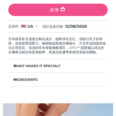
中國澳門特別行政區
預計送達日期
8/13/26
新增
馬來西亞
預計送達日期
8/14/26
12/08/2026
US
运送到 :
預計送達日期:
馬爾他
預計送達日期
8/11/26
日本綠茶富含強效抗氧化成分，能夠淨化毛孔，清除日常汙垢堆
墨西哥
預計送達日期
8/15/26
積，並抵禦環境壓力。榆樹根提取物深層補水，月見草油則能舒緩
泛紅和痘痘。淡淡的草本香氣喚醒感官，UFO™ 面膜儀以清涼的
冰膚療法鎖住每壹滴精華，爲倦怠肌膚帶來煥然壹新的體驗。
摩納哥
預計送達日期
8/12/26
WHAT MAKES IT SPECIAL?
荷蘭
預計送達日期
8/11/26
松針提取物能夠調節皮脂分泌，縮小毛孔，完美控油。
紐西蘭
預計送達日期
8/11/26
INGREDIENTS
葛根提取物可以減輕浮腫，淡化黑眼圈，撫平細紋，令肌膚煥
發活力。
水/水/水族，丁二醇，茶葉提取物，1,2-己二醇，羟基苯乙酮，聚丙
挪威
預計送達日期
8/11/26
舒緩濕疹、痤瘡和肌膚刺激，爲需要額外呵護的肌膚提供舒緩
烯酸鈉，泛醇，尿囊素，聚甘油-4 癸酸酯，甘草酸二鉀，香精/香
的急救。
料，沼澤松葉提取物，榆樹根提取物，月見草花提取物，葛根提取
物
阿曼
抵禦汙染和環境毒素，讓肌膚全天自由呼吸。
預計送達日期
8/14/26
輕盈配方，吸收迅速，不留殘余，令肌膚清爽啞光，散發自然
光澤。
菲律賓
預計送達日期
8/14/26