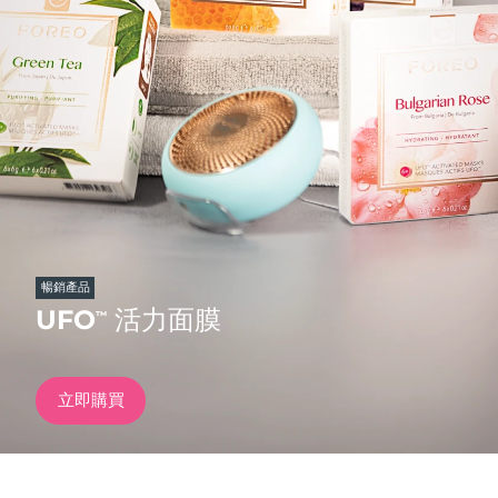
發貨國家
美國
預計送達日期
8/12/26
FAQ™ Dual LED Panel
英國
預計送達日期
8/11/26
熱門產品
西班牙
預計送達日期
8/11/26
澳洲
預計送達日期
8/14/26
法國
預計送達日期
8/11/26
暢銷產品
特別優惠
暢銷產品
UFO
活力面膜
™
德國
預計送達日期
8/11/26
加拿大
預計送達日期
8/15/26
立即購買
紅光療法
澳洲
預計送達日期
8/14/26