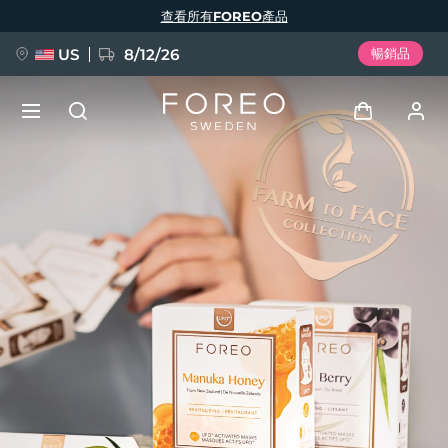
移
查看所有FOREO產品
至
主
內
容
US
8/12/26
暢銷品
新品
登入
語言
BREAKING NEWS
用戶信息
English
Deutsch
Español
我的設備
FAQ™ Pure Beauty-Tech Elixir
Français
Italiano
Português
我的訂單
Polski
Svenska
Русский
Türkçe
简体中文
繁體中文
我的地址
issa™ Teeth Whitening Set
我的訂閱