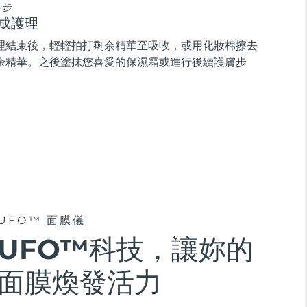
3步
成護理
理結束後，輕輕拍打剩余精華至吸收，或用化妝棉擦去
余精華。之後塗抹您喜愛的保濕霜或進行後續護膚步
。
UFO™ 面膜儀
UFO™科技，讓妳的
面膜煥發活力