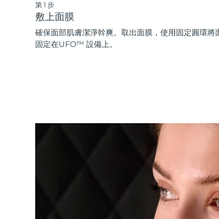
第1步
敷上面膜
確保面部肌膚潔淨幹爽。取出面膜，使用固定圓環將
固定在UFO™ 設備上。