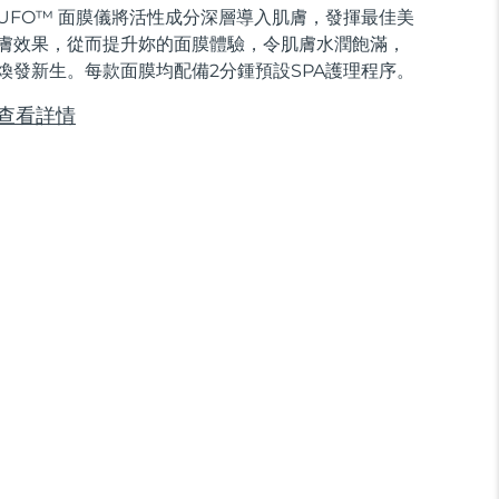
UFO™ 面膜儀將活性成分深層導入肌膚，發揮最佳美
膚效果，從而提升妳的面膜體驗，令肌膚水潤飽滿，
煥發新生。每款面膜均配備2分鍾預設SPA護理程序。
查看詳情