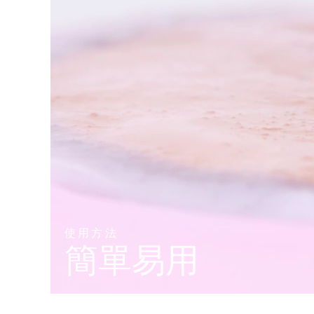
KIWI™ 皮肤护理
All acne treatment devices
All revitalizing eye massagers
Serum
issa™ Teeth Whitening Gel
Advanced pore care essentials
For healthy hair
18% PAP
護膚品
男士
全部購買
FOREO APP
關於我們
使用方法
簡單易用