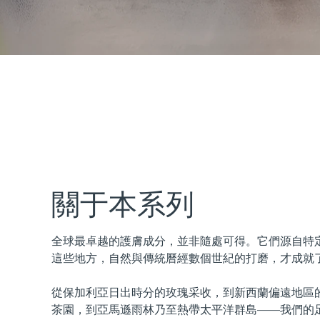
issa™ Teeth Whitening Set
FAQ™ Dual LED Panel
熱門產品
關于本系列
全球最卓越的護膚成分，並非隨處可得。它們源自特
特別優惠
暢銷產品
這些地方，自然與傳統曆經數個世紀的打磨，才成就
從保加利亞日出時分的玫瑰采收，到新西蘭偏遠地區
茶園，到亞馬遜雨林乃至熱帶太平洋群島——我們的