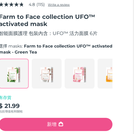
4.8
(115)
Write a review
4.8
out
Farm to Face collection UFO™
of
5
activated mask
stars,
average
智能面膜護理 包裝內含：UFO™ 活力面膜 6片
rating
value.
Read
選擇 masks:
Farm to Face collection UFO™ activated
115
mask - Green Tea
Reviews.
Same
page
link.
有存貨
$ 21.99
包括增值稅和關稅
新增