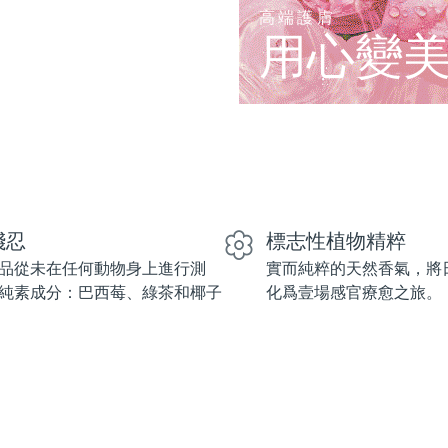
高端護膚
用心變
殘忍
標志性植物精粹
品從未在任何動物身上進行測
實而純粹的天然香氣，將
純素成分：巴西莓、綠茶和椰子
化爲壹場感官療愈之旅。