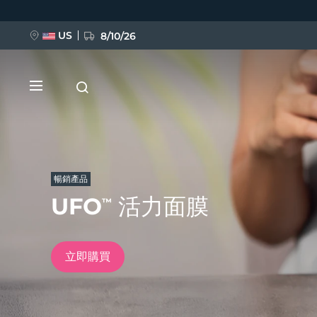
移
至
主
內
US
8/10/26
容
暢銷產品
UFO
活力面膜
™
新品
BREAKING NEWS
立即購買
FAQ™ Pure Beauty-Tech Elixir