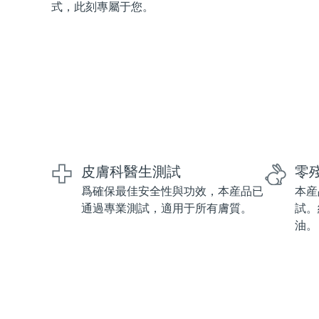
式，此刻專屬于您。
紅光療法
瑞典美膚護理
面部清潔
緊致提拉
LUNA™ 4 套裝
BEAR™ 2 套裝
皮膚科醫生測試
零
Anti-aging massage
Microcurrent toning
爲確保最佳安全性與功效，本産品已
本産
通過專業測試，適用于所有膚質。
試。
補水保濕
口腔護理
油。
LUNA™ 4 Plus
BEAR™ 2 go
UFO™ 3 套裝
issa™ 4
Massage, LED heating
Microcurrent toning on-the-go
Deep facial hydration
Hybrid silicone sonic toothbrush
FAQ™ 抗老護理
LUNA™ 4 Men
BEAR™ 2 eyes & lips
NEW
UFO™ 3 LED
issa™ 4 plus
For men, anti-aging massage
Microcurrent line smoothing device