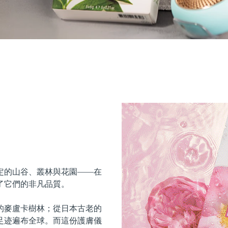
定的山谷、叢林與花園——在
了它們的非凡品質。
的麥盧卡樹林；從日本古老的
足迹遍布全球。而這份護膚儀