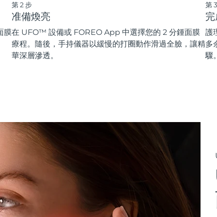
第2步
第
准備煥亮
完
面膜
在 UFO™ 設備或 FOREO App 中選擇您的 2 分鍾面膜
護
療程。隨後，手持儀器以緩慢的打圈動作滑過全臉，讓精
多
華深層滲透。
驟