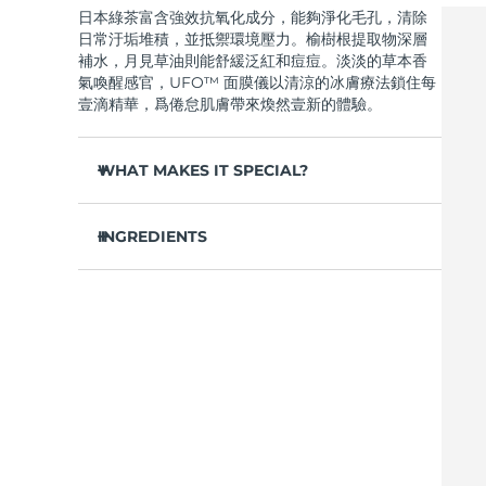
日本綠茶富含強效抗氧化成分，能夠淨化毛孔，清除
Near-infrared and red light therapy device
Smart hybrid silicone sonic toothbrush
日常汙垢堆積，並抵禦環境壓力。榆樹根提取物深層
抗老
LED 護理
補水，月見草油則能舒緩泛紅和痘痘。淡淡的草本香
LUNA™ 4 mini
面部提拉護理
氣喚醒感官，UFO™ 面膜儀以清涼的冰膚療法鎖住每
FAQ™ 101
FAQ™ 201
UFO™ 3 mini
issa™ 4 smile
For young skin, T-zone
Premium anti-aging skincare
NEW
壹滴精華，爲倦怠肌膚帶來煥然壹新的體驗。
Clinical anti-aging
LED mask
Red light therapy device for young skin
Hybrid silicone sonic toothbrush
WHAT MAKES IT SPECIAL?
生髮
LUNA™ 4 go
BEAR™ 設備
肌膚年輕化
FAQ™ 102
FAQ™ 202
UFO™ 3 go
issa™ 4 baby
For travel or gym bag
All premium facelift devices
FAQ™ 301
FAQ™ 501
松針提取物能夠調節皮脂分泌，縮小毛孔，完美控
Advanced clinical anti-aging
LED mask
Portable red light therapy
For ages 0-3
NEW
油。
INGREDIENTS
LED hair strengthening scalp massager
Full-Spectrum Red Light Therapy
葛根提取物可以減輕浮腫，淡化黑眼圈，撫平細
LUNA™護膚
水/水/水族，丁二醇，茶葉提取物，1,2-己二醇，羟基
紋，令肌膚煥發活力。
FAQ™ 103
FAQ™ 211
保健品
面膜
issa™ Teeth Whitening Set
苯乙酮，聚丙烯酸鈉，泛醇，尿囊素，聚甘油-4 癸酸
Premium cleansers & balm
FAQ™ Scalp Serum
FAQ™ 502
舒緩濕疹、痤瘡和肌膚刺激，爲需要額外呵護的肌
Luxurious clinical anti-aging set
Anti-aging neck & décolleté LED mask
Rejuvenation & hydration
Dual LED + sonic device & 18% PAP gel
酯，甘草酸二鉀，香精/香料，沼澤松葉提取物，榆樹
Scalp recovery probiotic serum
Full-Spectrum Red Light Therapy
膚提供舒緩的急救。
根提取物，月見草花提取物，葛根提取物
抵禦汙染和環境毒素，讓肌膚全天自由呼吸。
LUNA™ 設備
專業治療
FAQ™ P1 Primer
FAQ™ 221
UFO™ 設備
ISSA™ 設備
輕盈配方，吸收迅速，不留殘余，令肌膚清爽啞
All facial cleansing devices
FAQ™護膚品
Manuka honey primer
Anti-aging LED hand mask
光，散發自然光澤。
FAQ™ Red Light Serum
All deep facial hydration devices
All silicone sonic toothbrushes
All FAQ™ skincare
僅需 2 分鍾，即可實現肌膚徹底重置——讓這份純
淨的新生，輕松融入您最繁忙的晨間節奏。