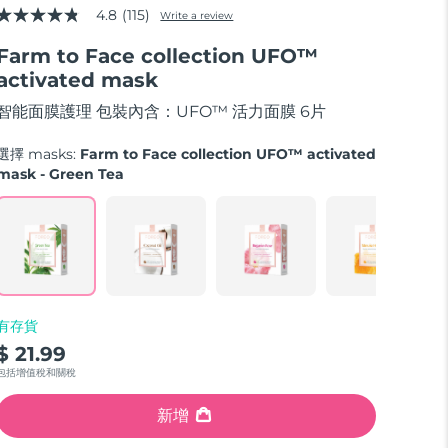
4.8
(115)
Write a review
4.8
out
Farm to Face collection UFO™
of
5
activated mask
stars,
average
智能面膜護理 包裝內含：UFO™ 活力面膜 6片
rating
value.
Read
選擇 masks:
Farm to Face collection UFO™ activated
115
mask - Green Tea
Reviews.
Same
page
link.
有存貨
$ 21.99
包括增值稅和關稅
新增