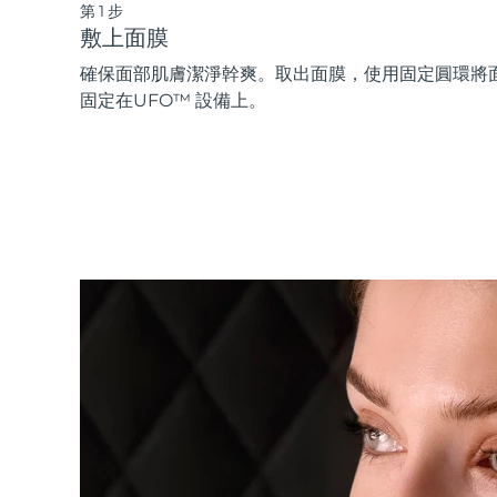
第1步
敷上面膜
確保面部肌膚潔淨幹爽。取出面膜，使用固定圓環將
固定在UFO™ 設備上。