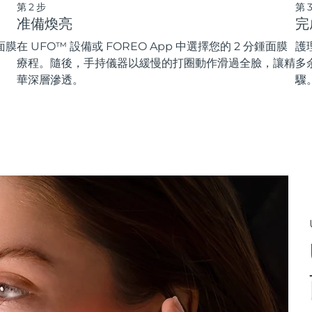
第2步
第
准備煥亮
完
面膜
在 UFO™ 設備或 FOREO App 中選擇您的 2 分鍾面膜
護
療程。隨後，手持儀器以緩慢的打圈動作滑過全臉，讓精
多
華深層滲透。
驟