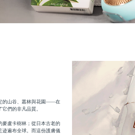
定的山谷、叢林與花園——在
了它們的非凡品質。
的麥盧卡樹林；從日本古老的
足迹遍布全球。而這份護膚儀