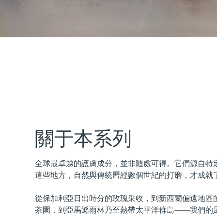
issa™ Teeth Whitening Set
FAQ™ Dual LED Panel
熱門產品
關于本系列
全球最卓越的護膚成分，並非隨處可得。它們源自特
特別優惠
暢銷產品
這些地方，自然與傳統曆經數個世紀的打磨，才成就
從保加利亞日出時分的玫瑰采收，到新西蘭偏遠地區
茶園，到亞馬遜雨林乃至熱帶太平洋群島——我們的