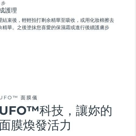
3步
成護理
理結束後，輕輕拍打剩余精華至吸收，或用化妝棉擦去
余精華。之後塗抹您喜愛的保濕霜或進行後續護膚步
。
UFO™ 面膜儀
UFO™科技，讓妳的
面膜煥發活力