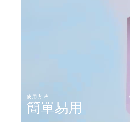
KIWI™ 皮肤护理
All acne treatment devices
All revitalizing eye massagers
Serum
issa™ Teeth Whitening Gel
Advanced pore care essentials
For healthy hair
18% PAP
護膚品
男士
全部購買
FOREO APP
關於我們
使用方法
簡單易用