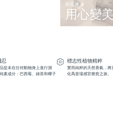
高端護膚
用心變
殘忍
標志性植物精粹
品從未在任何動物身上進行測
實而純粹的天然香氣，將
純素成分：巴西莓、綠茶和椰子
化爲壹場感官療愈之旅。