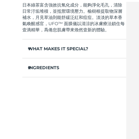
日本綠茶富含強效抗氧化成分，能夠淨化毛孔，清除
Near-infrared and red light therapy device
Smart hybrid silicone sonic toothbrush
日常汙垢堆積，並抵禦環境壓力。榆樹根提取物深層
抗老
LED 護理
補水，月見草油則能舒緩泛紅和痘痘。淡淡的草本香
LUNA™ 4 mini
面部提拉護理
氣喚醒感官，UFO™ 面膜儀以清涼的冰膚療法鎖住每
FAQ™ 101
FAQ™ 201
UFO™ 3 mini
issa™ 4 smile
For young skin, T-zone
Premium anti-aging skincare
NEW
壹滴精華，爲倦怠肌膚帶來煥然壹新的體驗。
Clinical anti-aging
LED mask
Red light therapy device for young skin
Hybrid silicone sonic toothbrush
WHAT MAKES IT SPECIAL?
生髮
LUNA™ 4 go
BEAR™ 設備
肌膚年輕化
FAQ™ 102
FAQ™ 202
UFO™ 3 go
issa™ 4 baby
For travel or gym bag
All premium facelift devices
FAQ™ 301
FAQ™ 501
松針提取物能夠調節皮脂分泌，縮小毛孔，完美控
Advanced clinical anti-aging
LED mask
Portable red light therapy
For ages 0-3
NEW
油。
INGREDIENTS
LED hair strengthening scalp massager
Full-Spectrum Red Light Therapy
葛根提取物可以減輕浮腫，淡化黑眼圈，撫平細
LUNA™護膚
水/水/水族，丁二醇，茶葉提取物，1,2-己二醇，羟基
紋，令肌膚煥發活力。
FAQ™ 103
FAQ™ 211
保健品
面膜
issa™ Teeth Whitening Set
苯乙酮，聚丙烯酸鈉，泛醇，尿囊素，聚甘油-4 癸酸
Premium cleansers & balm
FAQ™ Scalp Serum
FAQ™ 502
舒緩濕疹、痤瘡和肌膚刺激，爲需要額外呵護的肌
Luxurious clinical anti-aging set
Anti-aging neck & décolleté LED mask
Rejuvenation & hydration
Dual LED + sonic device & 18% PAP gel
酯，甘草酸二鉀，香精/香料，沼澤松葉提取物，榆樹
Scalp recovery probiotic serum
Full-Spectrum Red Light Therapy
膚提供舒緩的急救。
根提取物，月見草花提取物，葛根提取物
抵禦汙染和環境毒素，讓肌膚全天自由呼吸。
LUNA™ 設備
專業治療
FAQ™ P1 Primer
FAQ™ 221
UFO™ 設備
ISSA™ 設備
輕盈配方，吸收迅速，不留殘余，令肌膚清爽啞
All facial cleansing devices
FAQ™護膚品
Manuka honey primer
Anti-aging LED hand mask
光，散發自然光澤。
FAQ™ Red Light Serum
All deep facial hydration devices
All silicone sonic toothbrushes
All FAQ™ skincare
僅需 2 分鍾，即可實現肌膚徹底重置——讓這份純
淨的新生，輕松融入您最繁忙的晨間節奏。