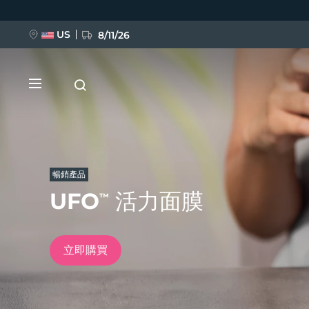
移
至
主
內
US
8/11/26
容
暢銷產品
UFO
活力面膜
™
新品
BREAKING NEWS
立即購買
FAQ™ Pure Beauty-Tech Elixir