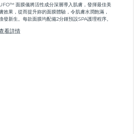
UFO™ 面膜儀將活性成分深層導入肌膚，發揮最佳美
膚效果，從而提升妳的面膜體驗，令肌膚水潤飽滿，
煥發新生。每款面膜均配備2分鍾預設SPA護理程序。
查看詳情