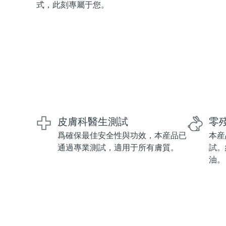
式，此刻專屬于您。
紅光療法
瑞典美膚護理
面部清潔
緊致提拉
LUNA™ 4 套裝
BEAR™ 2 套裝
皮膚科醫生測試
零
Anti-aging massage
Microcurrent toning
爲確保最佳安全性與功效，本産品已
本産
通過專業測試，適用于所有膚質。
試。
補水保濕
口腔護理
油。
LUNA™ 4 Plus
BEAR™ 2 go
UFO™ 3 套裝
issa™ 4
Massage, LED heating
Microcurrent toning on-the-go
Deep facial hydration
Hybrid silicone sonic toothbrush
FAQ™ 抗老護理
LUNA™ 4 Men
BEAR™ 2 eyes & lips
NEW
UFO™ 3 LED
issa™ 4 plus
For men, anti-aging massage
Microcurrent line smoothing device