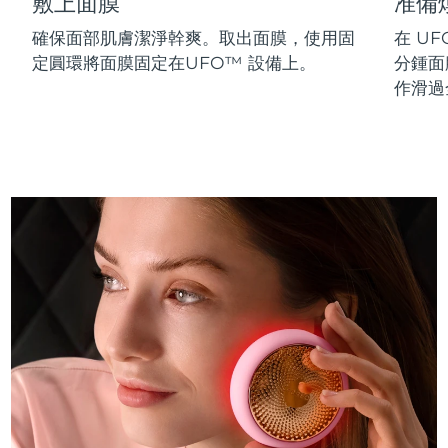
敷上面膜
准備
斯洛伐克
預計送達日期
8/10/26
確保面部肌膚潔淨幹爽。取出面膜，使用固
在 UF
定圓環將面膜固定在UFO™ 設備上。
分鍾面
斯洛維尼亞
預計送達日期
8/10/26
作滑過
南非
預計送達日期
8/18/26
南韓
預計送達日期
8/12/26
西班牙
預計送達日期
8/10/26
瑞典
預計送達日期
8/10/26
瑞士
預計送達日期
8/10/26
台灣
預計送達日期
8/15/26
泰國
預計送達日期
8/14/26
土耳其
預計送達日期
8/11/26