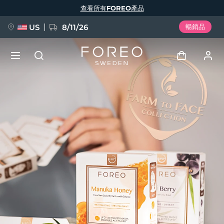
移
查看所有FOREO產品
至
主
內
容
US
8/11/26
暢銷品
新品
登入
語言
BREAKING NEWS
用戶信息
English
Deutsch
Español
我的設備
FAQ™ Pure Beauty-Tech Elixir
Français
Italiano
Português
我的訂單
Polski
Svenska
Русский
Türkçe
简体中文
繁體中文
我的地址
issa™ Teeth Whitening Set
我的訂閱