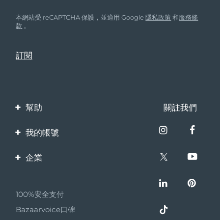
本網站受 reCAPTCHA 保護，並適用 Google
隱私政策
和
服務條
款
。
幫助
關註我們
聯繫我們
我的帳號
訂單與運輸
產品註冊
企業
保修與退換貨
客服支持
關於FOREO
常見問題
100%安全支付
夥伴計畫
電池資訊
Bazaarvoice口碑
聯盟新聞