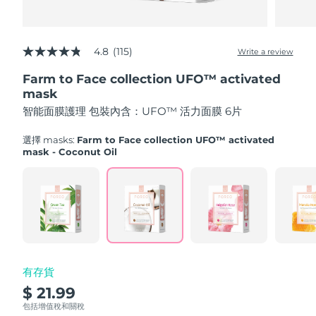
Advanced pore care essentials
以色列
預計送達日期
8/14/26
For healthy hair
18% PAP
護膚品
男士
義大利
預計送達日期
8/10/26
4.8
(115)
Write a review
4.8
out
日本
預計送達日期
8/13/26
Farm to Face collection UFO™ activated
of
5
mask
澤西島
stars,
預計送達日期
8/15/26
全部購買
智能面膜護理 包裝內含：UFO™ 活力面膜 6片
average
rating
哈薩克
value.
預計送達日期
8/12/26
選擇 masks:
Farm to Face collection UFO™ activated
Read
mask - Coconut Oil
115
FOREO APP
科威特
預計送達日期
8/10/26
Reviews.
Same
page
關於我們
拉脫維亞
預計送達日期
8/10/26
link.
黎巴嫩
預計送達日期
8/11/26
立陶宛
預計送達日期
8/10/26
有存貨
$ 21.99
盧森堡
預計送達日期
8/10/26
包括增值稅和關稅