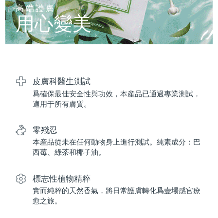
FAQ™ 101
FAQ™ 201
中國
LUNA™ 4 mini
面部提拉護理
預計送達日期
8/10/26
高端護膚
NEW
issa™ 4 smile
UFO™ 3 mini
Clinical anti-aging
LED mask
用心變美
For young skin, T-zone
Premium anti-aging skincare
哥倫比亞
預計送達日期
8/14/26
Hybrid silicone sonic toothbrush
Red light therapy device for young skin
生髮
肌膚年輕化
克羅埃西亞
預計送達日期
8/10/26
FAQ™ 102
FAQ™ 202
LUNA™ 4 go
BEAR™ 設備
FAQ™ 301
FAQ™ 501
issa™ 4 baby
UFO™ 3 go
Advanced clinical anti-aging
LED mask
For travel or gym bag
All premium facelift devices
NEW
賽普勒斯
預計送達日期
8/11/26
LED hair strengthening scalp massager
Full-Spectrum Red Light Therapy
For ages 0-3
Portable red light therapy
皮膚科醫生測試
爲確保最佳安全性與功效，本産品已通過專業測試，
捷克
預計送達日期
8/10/26
FAQ™ 103
FAQ™ 211
LUNA™護膚
保健品
適用于所有膚質。
FAQ™ Scalp Serum
FAQ™ 502
issa™ Teeth Whitening Set
面膜
Luxurious clinical anti-aging set
Anti-aging neck & décolleté LED mask
Premium cleansers & balm
丹麥
預計送達日期
8/10/26
Scalp recovery probiotic serum
Full-Spectrum Red Light Therapy
Dual LED + sonic device & 18% PAP gel
Rejuvenation & hydration
零殘忍
專業治療
愛沙尼亞
預計送達日期
8/10/26
本産品從未在任何動物身上進行測試。純素成分：巴
FAQ™ P1 Primer
FAQ™ 221
LUNA™ 設備
西莓、綠茶和椰子油。
FAQ™護膚品
ISSA™ 設備
UFO™ 設備
Manuka honey primer
Anti-aging LED hand mask
芬蘭
FAQ™ Red Light Serum
預計送達日期
8/10/26
All facial cleansing devices
All FAQ™ skincare
All silicone sonic toothbrushes
All deep facial hydration devices
標志性植物精粹
法國
預計送達日期
8/10/26
脫毛
身體護理
實而純粹的天然香氣，將日常護膚轉化爲壹場感官療
FAQ™護膚品
FAQ™護膚品
愈之旅。
PEACH™ 2 Pro Max
BEAR™ 2 body
FAQ™產品
FAQ™ skincare
法屬玻里尼西亞
預計送達日期
8/14/26
All FAQ™ skincare
All FAQ™ skincare