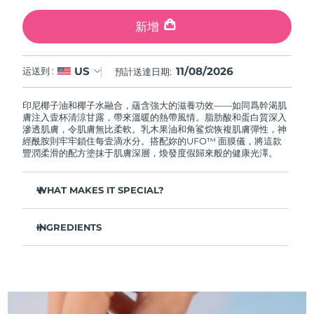
中國澳門特別行政區
預計送達日期
8/12/26
新增
馬來西亞
預計送達日期
8/13/26
11/08/2026
US
运送到 :
預計送達日期:
馬爾他
預計送達日期
8/10/26
印尼椰子油和椰子水融合，蘊含強大的滋養功效——如同爲幹渴肌
墨西哥
預計送達日期
8/14/26
膚注入壹杯清涼甘露，帶來溫暖的熱帶風情。脂肪酸和蛋白質深入
滲透肌膚，令肌膚無比柔軟。乳木果油和角鲨烷恢複肌膚彈性，神
經酰胺則牢牢鎖住每壹滴水分。搭配妳的UFO™ 面膜儀，將這款
摩納哥
預計送達日期
8/11/26
豐潤柔滑的配方塗抹于肌膚深層，煥發度假歸來般的健康光澤。
荷蘭
預計送達日期
8/10/26
WHAT MAKES IT SPECIAL?
紐西蘭
荷荷巴籽油和泛醇令肌膚柔軟光滑，滋養豐盈而不油膩。
預計送達日期
8/10/26
INGREDIENTS
尿囊素和甜杏仁油舒緩炎症，令易患濕疹的肌膚恢複舒適。
挪威
預計送達日期
8/10/26
玫瑰果油、卵磷脂和橄榄油協同作用，即使是最幹燥的肌膚也
水/水/水，丁二醇，甘油，辛酸/癸酸甘油三酯，椰子水，椰子油，
能重煥生機。
1,2-己二醇，聚甘油-3甲基葡萄糖二硬脂酸酯，羟基苯乙酮，泛
醇，鯨蠟硬脂醇，山梨坦倍半油酸酯，聚丙烯酸鈉，卡波姆，尿囊
阿曼
形成保護屏障，鎖住水分，令肌膚從早到晚保持水潤光澤。
預計送達日期
8/13/26
素，氨丁三醇，黃原膠，香精/香料，犬薔薇果油，猴面包樹籽
溫暖的熱帶椰子香草香氛，聞起來令人垂涎欲滴，用起來更是
油，霍霍巴籽油，乳木果油，甜杏仁油，油橄榄果油，角鲨烷，氫
舒適無比。
化卵磷脂，膽固醇，神經酰胺NP，植物鞘氨醇
菲律賓
預計送達日期
8/13/26