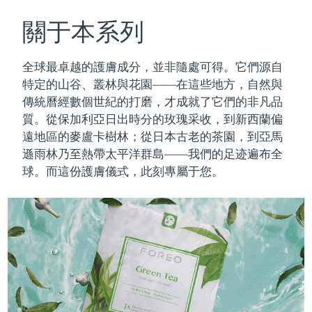
瑞典美膚護理
奧地利
預計送達日期
8/10/26
關于本系列
巴林
預計送達日期
8/11/26
全球最卓越的護膚成分，並非隨處可得。它們源自
面部清潔
緊致提拉
特定的山谷、叢林與花園——在這些地方，自然與
比利時
預計送達日期
8/10/26
傳統曆經數個世紀的打磨，才成就了它們的非凡品
LUNA™ 4 套裝
BEAR™ 2 套裝
質。
從保加利亞日出時分的玫瑰采收，到新西蘭偏
百慕達
預計送達日期
8/16/26
Anti-aging massage
Microcurrent toning
遠地區的麥盧卡樹林；從日本古老的茶園，到亞馬
波士尼亞與赫塞哥維納
遜雨林乃至熱帶太平洋群島——我們的足迹遍布全
預計送達日期
8/13/26
補水保濕
口腔護理
球。而這份護膚儀式，此刻專屬于您。
LUNA™ 4 Plus
BEAR™ 2 go
汶萊
預計送達日期
8/15/26
UFO™ 3 套裝
issa™ 4
Massage, LED heating
Microcurrent toning on-the-go
FAQ™ 抗老護理
Deep facial hydration
Hybrid silicone sonic toothbrush
保加利亞
預計送達日期
8/10/26
NEW
LUNA™ 4 Men
BEAR™ 2 eyes & lips
加拿大
預計送達日期
8/14/26
UFO™ 3 LED
issa™ 4 plus
For men, anti-aging massage
Microcurrent line smoothing device
Near-infrared and red light therapy
Smart hybrid silicone sonic toothbrush
智利
預計送達日期
8/14/26
device
抗老
LED 護理