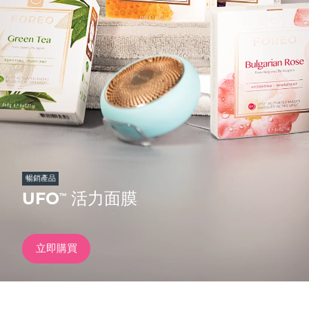
發貨國家
美國
預計送達日期
8/11/26
FAQ™ Dual LED Panel
英國
預計送達日期
8/10/26
熱門產品
西班牙
預計送達日期
8/10/26
澳洲
預計送達日期
8/13/26
法國
預計送達日期
8/10/26
暢銷產品
特別優惠
暢銷產品
UFO
活力面膜
™
德國
預計送達日期
8/10/26
加拿大
預計送達日期
8/14/26
立即購買
紅光療法
澳洲
預計送達日期
8/13/26