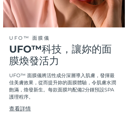
阿拉伯聯合大公國
預計送達日期
8/11/26
英國
預計送達日期
8/10/26
UFO™ 面膜儀
美國
預計送達日期
8/11/26
UFO™科技，讓妳的面
烏茲別克
預計送達日期
8/15/26
膜煥發活力
越南
預計送達日期
8/16/26
UFO™ 面膜儀將活性成分深層導入肌膚，發揮最
佳美膚效果，從而提升妳的面膜體驗，令肌膚水潤
飽滿，煥發新生。每款面膜均配備2分鍾預設SPA
護理程序。
查看詳情