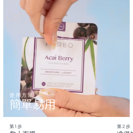
僅需 2 分鍾，令幹燥肌膚重獲絲滑盈潤——不必遠行，也能享
受滿格的度假活力。
波蘭
預計送達日期
8/11/26
葡萄牙
預計送達日期
8/10/26
波多黎各
預計送達日期
8/12/26
卡達
預計送達日期
8/11/26
留尼旺
預計送達日期
8/15/26
羅馬尼亞
預計送達日期
8/10/26
使用方法
俄羅斯
預計送達日期
8/18/26
簡單易用
沙烏地阿拉伯
預計送達日期
8/11/26
新加坡
預計送達日期
8/12/26
第1步
第2步