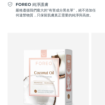
Professional IPL hair removal device
Microcurrent body toning
All hair treatments
All FAQ™ skincare
FOREO 純淨護膚
德國
預計送達日期
8/10/26
嚴格遵循我們龐大的“有害成分黑名單”，絕不添加任
FAQ™產品
FAQ™產品
痘肌護理
眼部護理
何違禁物質，只保留肌膚真正需要的純淨與高效。
直布羅陀
PEACH™ 2
LUNA™ 4 body
預計送達日期
8/14/26
FAQ™ products
All anti-aging treatments
All LED treatments
ESPADA™ 2 plus
BEAR™ 2 eyes & lips
IPL hair removal
Massaging body brush
All toning treatments
希臘
預計送達日期
8/10/26
Recurring acne LED therapy
Microcurrent line smoothing device
中國香港特別行政區
預計送達日期
8/11/26
PEACH™ 2 go
SUPERCHARGED™ serum
護發
毛孔護理
ESPADA™ 2
IRIS™ 2
Travel-friendly IPL hair removal
Firming body serum
匈牙利
LUNA™ 4 hair
預計送達日期
8/10/26
KIWI™ derma
Acne treatment device
Rejuvenating eye massager
NEW
2-in-1 LED scalp massager
Diamond microdermabrasion .
冰島
預計送達日期
8/11/26
PEACH™ Cooling Prep Gel
ESPADA™ Blemish Solution
眼部護膚
牙齒美白
Cooling IPL hair removal gel
印尼
預計送達日期
8/8/26
FLIP™ play advanced
KIWI™
Concentrated acne gel
Advanced eye care treatment
issa™ Teeth Whitening Set
LED light hairbrush
Blackhead remover
愛爾蘭
預計送達日期
8/10/26
更多的
Dual LED + sonic device & 18% PAP gel
ESPADA™ 設備
眼部護理設備
曼島
預計送達日期
8/12/26
LUNA™ Dual-Peptide Scalp
KIWI™ 皮肤护理
All acne treatment devices
All revitalizing eye massagers
Serum
issa™ Teeth Whitening Gel