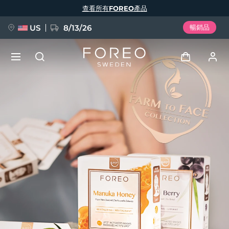
移
查看所有FOREO產品
至
主
內
容
US
8/13/26
暢銷品
新品
登入
語言
BREAKING NEWS
用戶信息
English
Deutsch
Español
我的設備
FAQ™ Pure Beauty-Tech Elixir
Français
Italiano
Português
我的訂單
Polski
Svenska
Русский
Türkçe
简体中文
繁體中文
我的地址
issa™ Teeth Whitening Set
我的訂閱