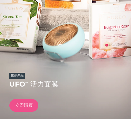
發貨國家
美國
預計送達日期
8/13/26
FAQ™ Dual LED Panel
英國
預計送達日期
8/12/26
熱門產品
西班牙
預計送達日期
8/12/26
澳洲
預計送達日期
8/15/26
法國
預計送達日期
8/12/26
暢銷產品
特別優惠
暢銷產品
UFO
活力面膜
™
德國
預計送達日期
8/12/26
加拿大
預計送達日期
8/16/26
立即購買
紅光療法
澳洲
預計送達日期
8/15/26