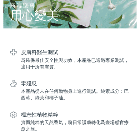
FAQ™ 101
FAQ™ 201
中國
LUNA™ 4 mini
面部提拉護理
預計送達日期
8/12/26
高端護膚
NEW
issa™ 4 smile
UFO™ 3 mini
Clinical anti-aging
LED mask
用心變美
For young skin, T-zone
Premium anti-aging skincare
哥倫比亞
預計送達日期
8/16/26
Hybrid silicone sonic toothbrush
Red light therapy device for young skin
生髮
肌膚年輕化
克羅埃西亞
預計送達日期
8/12/26
FAQ™ 102
FAQ™ 202
LUNA™ 4 go
BEAR™ 設備
FAQ™ 301
FAQ™ 501
issa™ 4 baby
UFO™ 3 go
Advanced clinical anti-aging
LED mask
For travel or gym bag
All premium facelift devices
NEW
賽普勒斯
預計送達日期
8/13/26
LED hair strengthening scalp massager
Full-Spectrum Red Light Therapy
For ages 0-3
Portable red light therapy
皮膚科醫生測試
爲確保最佳安全性與功效，本産品已通過專業測試，
捷克
預計送達日期
8/12/26
FAQ™ 103
FAQ™ 211
LUNA™護膚
保健品
適用于所有膚質。
FAQ™ Scalp Serum
FAQ™ 502
issa™ Teeth Whitening Set
面膜
Luxurious clinical anti-aging set
Anti-aging neck & décolleté LED mask
Premium cleansers & balm
丹麥
預計送達日期
8/12/26
Scalp recovery probiotic serum
Full-Spectrum Red Light Therapy
Dual LED + sonic device & 18% PAP gel
Rejuvenation & hydration
零殘忍
專業治療
愛沙尼亞
預計送達日期
8/12/26
本産品從未在任何動物身上進行測試。純素成分：巴
FAQ™ P1 Primer
FAQ™ 221
LUNA™ 設備
西莓、綠茶和椰子油。
FAQ™護膚品
ISSA™ 設備
UFO™ 設備
Manuka honey primer
Anti-aging LED hand mask
芬蘭
FAQ™ Red Light Serum
預計送達日期
8/12/26
All facial cleansing devices
All FAQ™ skincare
All silicone sonic toothbrushes
All deep facial hydration devices
標志性植物精粹
法國
預計送達日期
8/12/26
脫毛
身體護理
實而純粹的天然香氣，將日常護膚轉化爲壹場感官療
FAQ™護膚品
FAQ™護膚品
愈之旅。
PEACH™ 2 Pro Max
BEAR™ 2 body
FAQ™產品
FAQ™ skincare
法屬玻里尼西亞
預計送達日期
8/16/26
All FAQ™ skincare
All FAQ™ skincare