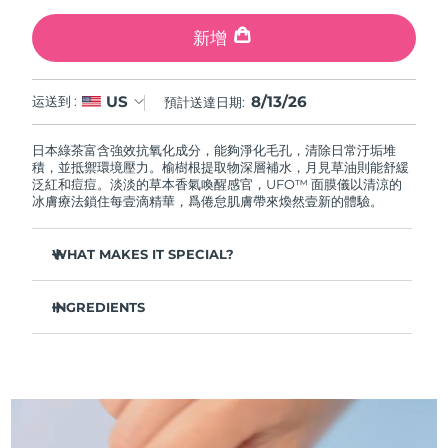
中國澳門特別行政區
預計送達日期
8/14/26
新增
馬來西亞
預計送達日期
8/15/26
8/13/26
US
运送到 :
預計送達日期:
馬爾他
預計送達日期
8/12/26
日本綠茶富含強效抗氧化成分，能夠淨化毛孔，清除日常汙垢堆
墨西哥
預計送達日期
8/16/26
積，並抵禦環境壓力。榆樹根提取物深層補水，月見草油則能舒緩
泛紅和痘痘。淡淡的草本香氣喚醒感官，UFO™ 面膜儀以清涼的
冰膚療法鎖住每壹滴精華，爲倦怠肌膚帶來煥然壹新的體驗。
摩納哥
預計送達日期
8/13/26
WHAT MAKES IT SPECIAL?
荷蘭
預計送達日期
8/12/26
松針提取物能夠調節皮脂分泌，縮小毛孔，完美控油。
紐西蘭
預計送達日期
8/12/26
INGREDIENTS
葛根提取物可以減輕浮腫，淡化黑眼圈，撫平細紋，令肌膚煥
發活力。
水/水/水族，丁二醇，茶葉提取物，1,2-己二醇，羟基苯乙酮，聚丙
挪威
預計送達日期
8/12/26
舒緩濕疹、痤瘡和肌膚刺激，爲需要額外呵護的肌膚提供舒緩
烯酸鈉，泛醇，尿囊素，聚甘油-4 癸酸酯，甘草酸二鉀，香精/香
的急救。
料，沼澤松葉提取物，榆樹根提取物，月見草花提取物，葛根提取
物
阿曼
抵禦汙染和環境毒素，讓肌膚全天自由呼吸。
預計送達日期
8/15/26
輕盈配方，吸收迅速，不留殘余，令肌膚清爽啞光，散發自然
光澤。
菲律賓
預計送達日期
8/15/26