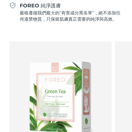
Professional IPL hair removal device
Microcurrent body toning
All hair treatments
All FAQ™ skincare
FOREO 純淨護膚
德國
預計送達日期
8/12/26
嚴格遵循我們龐大的“有害成分黑名單”，絕不添加任
FAQ™產品
FAQ™產品
痘肌護理
眼部護理
何違禁物質，只保留肌膚真正需要的純淨與高效。
直布羅陀
PEACH™ 2
LUNA™ 4 body
預計送達日期
8/16/26
FAQ™ products
All anti-aging treatments
All LED treatments
ESPADA™ 2 plus
BEAR™ 2 eyes & lips
IPL hair removal
Massaging body brush
All toning treatments
希臘
預計送達日期
8/12/26
Recurring acne LED therapy
Microcurrent line smoothing device
中國香港特別行政區
預計送達日期
8/13/26
PEACH™ 2 go
SUPERCHARGED™ serum
護發
毛孔護理
ESPADA™ 2
IRIS™ 2
Travel-friendly IPL hair removal
Firming body serum
匈牙利
LUNA™ 4 hair
預計送達日期
8/12/26
KIWI™ derma
Acne treatment device
Rejuvenating eye massager
NEW
2-in-1 LED scalp massager
Diamond microdermabrasion .
冰島
預計送達日期
8/13/26
PEACH™ Cooling Prep Gel
ESPADA™ Blemish Solution
眼部護膚
牙齒美白
Cooling IPL hair removal gel
印尼
預計送達日期
8/10/26
FLIP™ play advanced
KIWI™
Concentrated acne gel
Advanced eye care treatment
issa™ Teeth Whitening Set
LED light hairbrush
Blackhead remover
愛爾蘭
預計送達日期
8/12/26
更多的
Dual LED + sonic device & 18% PAP gel
ESPADA™ 設備
眼部護理設備
曼島
預計送達日期
8/14/26
LUNA™ Dual-Peptide Scalp
KIWI™ 皮肤护理
All acne treatment devices
All revitalizing eye massagers
Serum
issa™ Teeth Whitening Gel