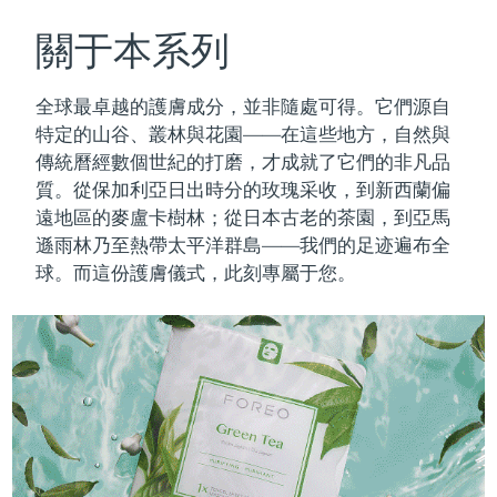
瑞典美膚護理
奧地利
預計送達日期
8/12/26
關于本系列
巴林
預計送達日期
8/13/26
全球最卓越的護膚成分，並非隨處可得。它們源自
面部清潔
緊致提拉
特定的山谷、叢林與花園——在這些地方，自然與
比利時
預計送達日期
8/12/26
傳統曆經數個世紀的打磨，才成就了它們的非凡品
LUNA™ 4 套裝
BEAR™ 2 套裝
質。
從保加利亞日出時分的玫瑰采收，到新西蘭偏
百慕達
預計送達日期
8/18/26
Anti-aging massage
Microcurrent toning
遠地區的麥盧卡樹林；從日本古老的茶園，到亞馬
波士尼亞與赫塞哥維納
遜雨林乃至熱帶太平洋群島——我們的足迹遍布全
預計送達日期
8/15/26
補水保濕
口腔護理
球。而這份護膚儀式，此刻專屬于您。
LUNA™ 4 Plus
BEAR™ 2 go
汶萊
預計送達日期
8/17/26
UFO™ 3 套裝
issa™ 4
Massage, LED heating
Microcurrent toning on-the-go
FAQ™ 抗老護理
Deep facial hydration
Hybrid silicone sonic toothbrush
保加利亞
預計送達日期
8/12/26
NEW
LUNA™ 4 Men
BEAR™ 2 eyes & lips
加拿大
預計送達日期
8/16/26
UFO™ 3 LED
issa™ 4 plus
For men, anti-aging massage
Microcurrent line smoothing device
Near-infrared and red light therapy
Smart hybrid silicone sonic toothbrush
智利
預計送達日期
8/16/26
device
抗老
LED 護理