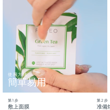
僅需 2 分鍾，即可實現肌膚徹底重置——讓這份純淨的新生，
輕松融入您最繁忙的晨間節奏。
波蘭
預計送達日期
8/13/26
葡萄牙
預計送達日期
8/12/26
波多黎各
預計送達日期
8/14/26
卡達
預計送達日期
8/13/26
留尼旺
預計送達日期
8/17/26
羅馬尼亞
預計送達日期
8/12/26
使用方法
簡單易用
俄羅斯
預計送達日期
8/20/26
沙烏地阿拉伯
預計送達日期
8/13/26
第1步
第2步
新加坡
預計送達日期
8/14/26
敷上面膜
准備