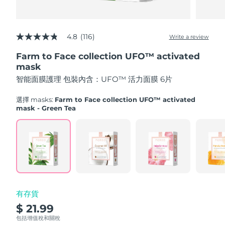
Advanced pore care essentials
以色列
預計送達日期
8/16/26
For healthy hair
18% PAP
護膚品
男士
義大利
預計送達日期
8/12/26
4.8
(116)
Write a review
4.8
out
日本
預計送達日期
8/15/26
Farm to Face collection UFO™ activated
of
5
mask
澤西島
stars,
預計送達日期
8/17/26
全部購買
智能面膜護理 包裝內含：UFO™ 活力面膜 6片
average
rating
哈薩克
value.
預計送達日期
8/14/26
選擇 masks:
Farm to Face collection UFO™ activated
Read
mask - Green Tea
116
FOREO APP
科威特
預計送達日期
8/12/26
Reviews.
Same
page
關於我們
拉脫維亞
預計送達日期
8/12/26
link.
黎巴嫩
預計送達日期
8/13/26
立陶宛
預計送達日期
8/12/26
有存貨
$ 21.99
盧森堡
預計送達日期
8/12/26
包括增值稅和關稅