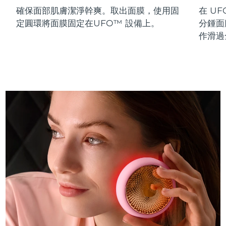
確保面部肌膚潔淨幹爽。取出面膜，使用固
在 UF
斯洛伐克
預計送達日期
8/12/26
定圓環將面膜固定在UFO™ 設備上。
分鍾面
斯洛維尼亞
預計送達日期
8/12/26
作滑過
南非
預計送達日期
8/20/26
南韓
預計送達日期
8/14/26
西班牙
預計送達日期
8/12/26
瑞典
預計送達日期
8/12/26
瑞士
預計送達日期
8/12/26
台灣
預計送達日期
8/17/26
泰國
預計送達日期
8/16/26
土耳其
預計送達日期
8/13/26