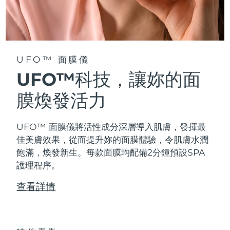
阿拉伯聯合大公國
預計送達日期
8/13/26
英國
預計送達日期
8/12/26
UFO™ 面膜儀
美國
預計送達日期
8/13/26
UFO™科技，讓妳的面
烏茲別克
膜煥發活力
預計送達日期
8/17/26
越南
預計送達日期
8/18/26
UFO™ 面膜儀將活性成分深層導入肌膚，發揮最
佳美膚效果，從而提升妳的面膜體驗，令肌膚水潤
飽滿，煥發新生。每款面膜均配備2分鍾預設SPA
護理程序。
查看詳情