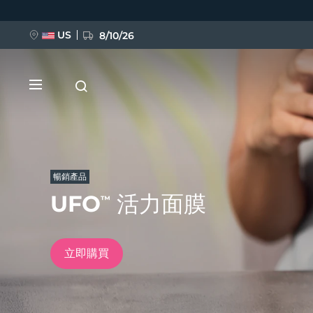
移
至
主
內
US
8/10/26
容
暢銷產品
UFO
活力面膜
™
新品
BREAKING NEWS
立即購買
FAQ™ Pure Beauty-Tech Elixir