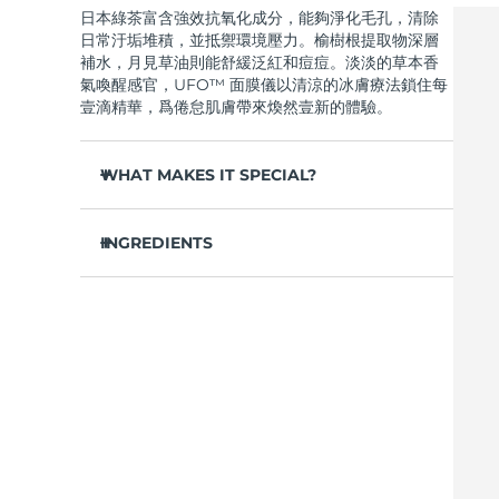
日本綠茶富含強效抗氧化成分，能夠淨化毛孔，清除
Near-infrared and red light therapy device
Smart hybrid silicone sonic toothbrush
日常汙垢堆積，並抵禦環境壓力。榆樹根提取物深層
抗老
LED 護理
補水，月見草油則能舒緩泛紅和痘痘。淡淡的草本香
LUNA™ 4 mini
面部提拉護理
氣喚醒感官，UFO™ 面膜儀以清涼的冰膚療法鎖住每
FAQ™ 101
FAQ™ 201
UFO™ 3 mini
issa™ 4 smile
For young skin, T-zone
Premium anti-aging skincare
NEW
壹滴精華，爲倦怠肌膚帶來煥然壹新的體驗。
Clinical anti-aging
LED mask
Red light therapy device for young skin
Hybrid silicone sonic toothbrush
WHAT MAKES IT SPECIAL?
生髮
LUNA™ 4 go
BEAR™ 設備
肌膚年輕化
FAQ™ 102
FAQ™ 202
UFO™ 3 go
issa™ 4 baby
For travel or gym bag
All premium facelift devices
FAQ™ 301
FAQ™ 501
松針提取物能夠調節皮脂分泌，縮小毛孔，完美控
Advanced clinical anti-aging
LED mask
Portable red light therapy
For ages 0-3
NEW
油。
INGREDIENTS
LED hair strengthening scalp massager
Full-Spectrum Red Light Therapy
葛根提取物可以減輕浮腫，淡化黑眼圈，撫平細
LUNA™護膚
水/水/水族，丁二醇，茶葉提取物，1,2-己二醇，羟基
紋，令肌膚煥發活力。
FAQ™ 103
FAQ™ 211
保健品
面膜
issa™ Teeth Whitening Set
苯乙酮，聚丙烯酸鈉，泛醇，尿囊素，聚甘油-4 癸酸
Premium cleansers & balm
FAQ™ Scalp Serum
FAQ™ 502
舒緩濕疹、痤瘡和肌膚刺激，爲需要額外呵護的肌
Luxurious clinical anti-aging set
Anti-aging neck & décolleté LED mask
Rejuvenation & hydration
Dual LED + sonic device & 18% PAP gel
酯，甘草酸二鉀，香精/香料，沼澤松葉提取物，榆樹
Scalp recovery probiotic serum
Full-Spectrum Red Light Therapy
膚提供舒緩的急救。
根提取物，月見草花提取物，葛根提取物
抵禦汙染和環境毒素，讓肌膚全天自由呼吸。
LUNA™ 設備
專業治療
FAQ™ P1 Primer
FAQ™ 221
UFO™ 設備
ISSA™ 設備
輕盈配方，吸收迅速，不留殘余，令肌膚清爽啞
All facial cleansing devices
FAQ™護膚品
Manuka honey primer
Anti-aging LED hand mask
光，散發自然光澤。
FAQ™ Red Light Serum
All deep facial hydration devices
All silicone sonic toothbrushes
All FAQ™ skincare
僅需 2 分鍾，即可實現肌膚徹底重置——讓這份純
淨的新生，輕松融入您最繁忙的晨間節奏。