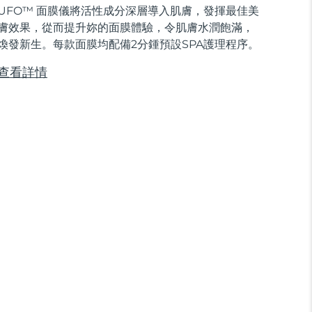
UFO™ 面膜儀將活性成分深層導入肌膚，發揮最佳美
膚效果，從而提升妳的面膜體驗，令肌膚水潤飽滿，
煥發新生。每款面膜均配備2分鍾預設SPA護理程序。
查看詳情