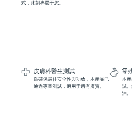
式，此刻專屬于您。
紅光療法
瑞典美膚護理
面部清潔
緊致提拉
LUNA™ 4 套裝
BEAR™ 2 套裝
皮膚科醫生測試
零
Anti-aging massage
Microcurrent toning
爲確保最佳安全性與功效，本産品已
本産
通過專業測試，適用于所有膚質。
試。
補水保濕
口腔護理
油。
LUNA™ 4 Plus
BEAR™ 2 go
UFO™ 3 套裝
issa™ 4
Massage, LED heating
Microcurrent toning on-the-go
Deep facial hydration
Hybrid silicone sonic toothbrush
FAQ™ 抗老護理
LUNA™ 4 Men
BEAR™ 2 eyes & lips
NEW
UFO™ 3 LED
issa™ 4 plus
For men, anti-aging massage
Microcurrent line smoothing device