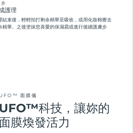
3步
成護理
理結束後，輕輕拍打剩余精華至吸收，或用化妝棉擦去
余精華。之後塗抹您喜愛的保濕霜或進行後續護膚步
。
UFO™ 面膜儀
UFO™科技，讓妳的
面膜煥發活力