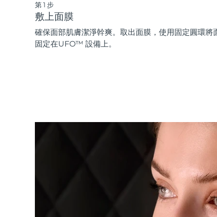
第1步
敷上面膜
確保面部肌膚潔淨幹爽。取出面膜，使用固定圓環將
固定在UFO™ 設備上。