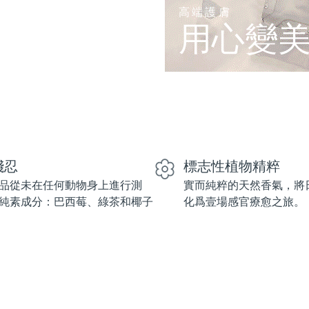
高端護膚
用心變
殘忍
標志性植物精粹
品從未在任何動物身上進行測
實而純粹的天然香氣，將
純素成分：巴西莓、綠茶和椰子
化爲壹場感官療愈之旅。