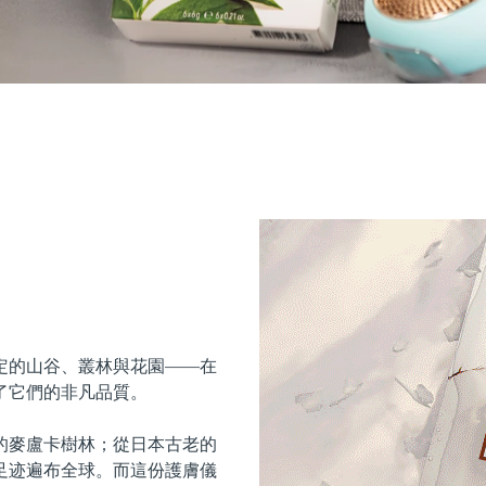
定的山谷、叢林與花園——在
了它們的非凡品質。
的麥盧卡樹林；從日本古老的
足迹遍布全球。而這份護膚儀