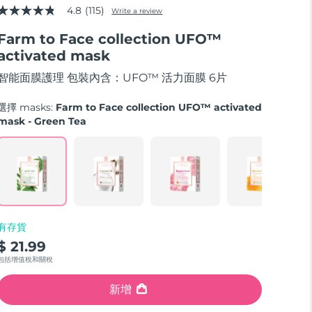
4.8
(115)
Write a review
4.8
out
Farm to Face collection UFO™
of
5
activated mask
stars,
average
智能面膜護理 包裝內含：UFO™ 活力面膜 6片
rating
value.
Read
選擇 masks:
Farm to Face collection UFO™ activated
115
mask - Green Tea
Reviews.
Same
page
link.
有存貨
$ 21.99
包括增值稅和關稅
新增