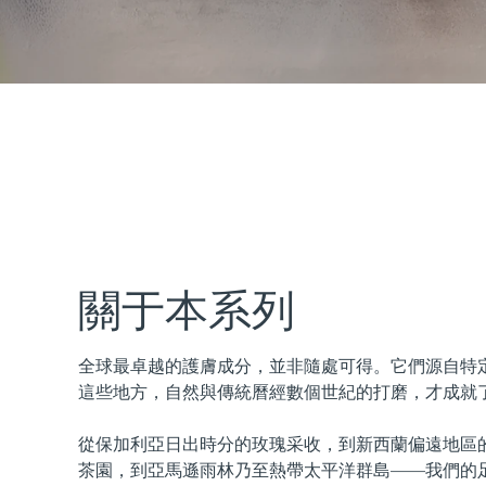
issa™ Teeth Whitening Set
FAQ™ Dual LED Panel
熱門產品
關于本系列
全球最卓越的護膚成分，並非隨處可得。它們源自特
特別優惠
暢銷產品
這些地方，自然與傳統曆經數個世紀的打磨，才成就
從保加利亞日出時分的玫瑰采收，到新西蘭偏遠地區
茶園，到亞馬遜雨林乃至熱帶太平洋群島——我們的