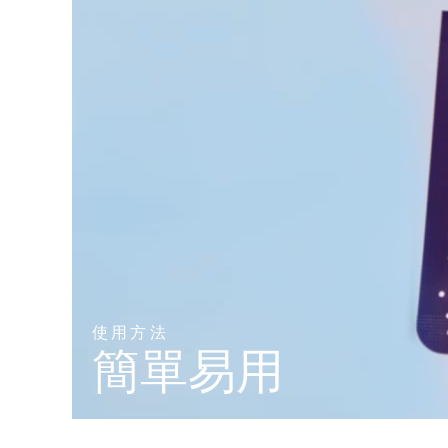
KIWI™ 皮肤护理
All acne treatment devices
All revitalizing eye massagers
Serum
issa™ Teeth Whitening Gel
Advanced pore care essentials
For healthy hair
18% PAP
護膚品
男士
全部購買
FOREO APP
關於我們
使用方法
簡單易用