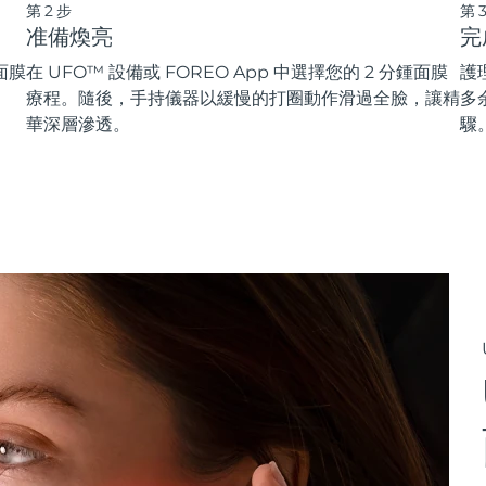
第2步
第
准備煥亮
完
面膜
在 UFO™ 設備或 FOREO App 中選擇您的 2 分鍾面膜
護
療程。隨後，手持儀器以緩慢的打圈動作滑過全臉，讓精
多
華深層滲透。
驟