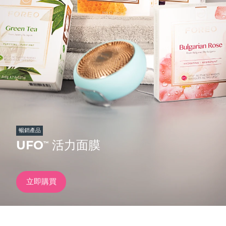
發貨國家
美國
預計送達日期
8/10/26
FAQ™ Dual LED Panel
英國
預計送達日期
8/9/26
熱門產品
西班牙
預計送達日期
8/9/26
澳洲
預計送達日期
8/12/26
法國
預計送達日期
8/9/26
暢銷產品
特別優惠
暢銷產品
UFO
活力面膜
™
德國
預計送達日期
8/9/26
加拿大
預計送達日期
8/13/26
立即購買
紅光療法
澳洲
預計送達日期
8/12/26