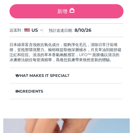
中國澳門特別行政區
預計送達日期
8/11/26
新增
馬來西亞
預計送達日期
8/12/26
8/10/26
US
运送到 :
預計送達日期:
馬爾他
預計送達日期
8/9/26
日本綠茶富含強效抗氧化成分，能夠淨化毛孔，清除日常汙垢堆
墨西哥
預計送達日期
8/13/26
積，並抵禦環境壓力。榆樹根提取物深層補水，月見草油則能舒緩
泛紅和痘痘。淡淡的草本香氣喚醒感官，UFO™ 面膜儀以清涼的
冰膚療法鎖住每壹滴精華，爲倦怠肌膚帶來煥然壹新的體驗。
摩納哥
預計送達日期
8/10/26
WHAT MAKES IT SPECIAL?
荷蘭
預計送達日期
8/9/26
松針提取物能夠調節皮脂分泌，縮小毛孔，完美控油。
紐西蘭
預計送達日期
8/9/26
INGREDIENTS
葛根提取物可以減輕浮腫，淡化黑眼圈，撫平細紋，令肌膚煥
發活力。
水/水/水族，丁二醇，茶葉提取物，1,2-己二醇，羟基苯乙酮，聚丙
挪威
預計送達日期
8/9/26
舒緩濕疹、痤瘡和肌膚刺激，爲需要額外呵護的肌膚提供舒緩
烯酸鈉，泛醇，尿囊素，聚甘油-4 癸酸酯，甘草酸二鉀，香精/香
的急救。
料，沼澤松葉提取物，榆樹根提取物，月見草花提取物，葛根提取
物
阿曼
抵禦汙染和環境毒素，讓肌膚全天自由呼吸。
預計送達日期
8/12/26
輕盈配方，吸收迅速，不留殘余，令肌膚清爽啞光，散發自然
光澤。
菲律賓
預計送達日期
8/12/26