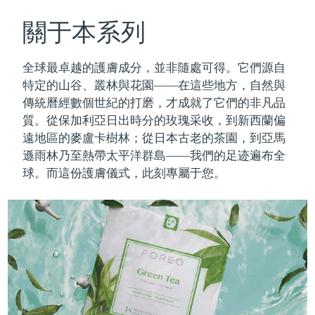
瑞典美膚護理
奧地利
預計送達日期
8/9/26
關于本系列
巴林
預計送達日期
8/10/26
全球最卓越的護膚成分，並非隨處可得。它們源自
面部清潔
緊致提拉
特定的山谷、叢林與花園——在這些地方，自然與
比利時
預計送達日期
8/9/26
傳統曆經數個世紀的打磨，才成就了它們的非凡品
LUNA™ 4 套裝
BEAR™ 2 套裝
質。
從保加利亞日出時分的玫瑰采收，到新西蘭偏
百慕達
預計送達日期
8/15/26
Anti-aging massage
Microcurrent toning
遠地區的麥盧卡樹林；從日本古老的茶園，到亞馬
波士尼亞與赫塞哥維納
遜雨林乃至熱帶太平洋群島——我們的足迹遍布全
預計送達日期
8/12/26
補水保濕
口腔護理
球。而這份護膚儀式，此刻專屬于您。
LUNA™ 4 Plus
BEAR™ 2 go
汶萊
預計送達日期
8/14/26
UFO™ 3 套裝
issa™ 4
Massage, LED heating
Microcurrent toning on-the-go
FAQ™ 抗老護理
Deep facial hydration
Hybrid silicone sonic toothbrush
保加利亞
預計送達日期
8/9/26
NEW
LUNA™ 4 Men
BEAR™ 2 eyes & lips
加拿大
預計送達日期
8/13/26
UFO™ 3 LED
issa™ 4 plus
For men, anti-aging massage
Microcurrent line smoothing device
Near-infrared and red light therapy
Smart hybrid silicone sonic toothbrush
智利
預計送達日期
8/13/26
device
抗老
LED 護理