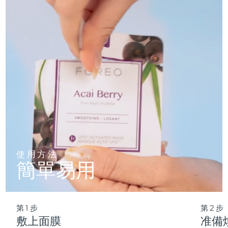
僅需 2 分鍾，即可實現肌膚徹底重置——讓這份純淨的新生，
輕松融入您最繁忙的晨間節奏。
波蘭
預計送達日期
8/10/26
葡萄牙
預計送達日期
8/9/26
波多黎各
預計送達日期
8/11/26
卡達
預計送達日期
8/10/26
留尼旺
預計送達日期
8/14/26
羅馬尼亞
預計送達日期
8/9/26
使用方法
簡單易用
俄羅斯
預計送達日期
8/17/26
沙烏地阿拉伯
預計送達日期
8/10/26
第1步
第2步
新加坡
預計送達日期
8/11/26
敷上面膜
准備