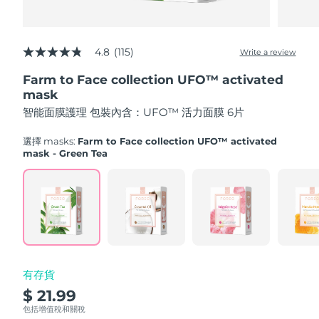
Advanced pore care essentials
以色列
預計送達日期
8/13/26
For healthy hair
18% PAP
護膚品
男士
義大利
預計送達日期
8/9/26
4.8
(115)
Write a review
4.8
out
日本
預計送達日期
8/12/26
Farm to Face collection UFO™ activated
of
5
mask
澤西島
stars,
預計送達日期
8/14/26
全部購買
智能面膜護理 包裝內含：UFO™ 活力面膜 6片
average
rating
哈薩克
value.
預計送達日期
8/11/26
選擇 masks:
Farm to Face collection UFO™ activated
Read
mask - Green Tea
115
FOREO APP
科威特
預計送達日期
8/9/26
Reviews.
Same
page
關於我們
拉脫維亞
預計送達日期
8/9/26
link.
黎巴嫩
預計送達日期
8/10/26
立陶宛
預計送達日期
8/9/26
有存貨
$ 21.99
盧森堡
預計送達日期
8/9/26
包括增值稅和關稅