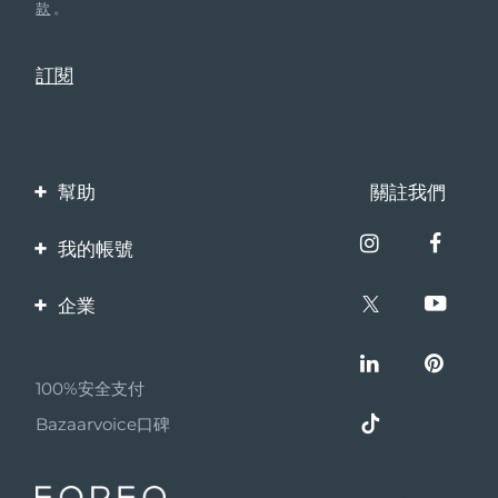
款
。
幫助
關註我們
聯繫我們
我的帳號
訂單與運輸
產品註冊
企業
保修與退換貨
客服支持
關於FOREO
常見問題
100%安全支付
夥伴計畫
電池資訊
Bazaarvoice口碑
聯盟新聞
MYSA