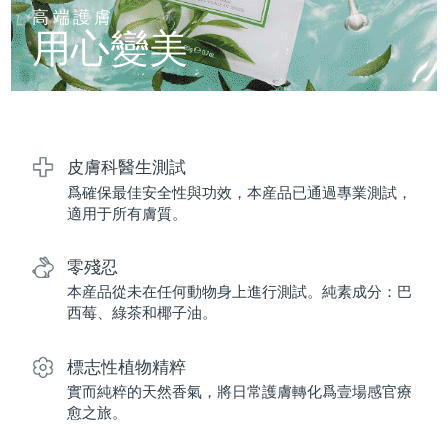
FAQ™ 101
FAQ™ 201
中國
LUNA™ 4 mini
面部提拉護理
預計送達日期
8/9/26
高端護膚
NEW
issa™ 4 smile
UFO™ 3 mini
Clinical anti-aging
LED mask
用心變美
For young skin, T-zone
Premium anti-aging skincare
哥倫比亞
預計送達日期
8/13/26
Hybrid silicone sonic toothbrush
Red light therapy device for young skin
生髮
肌膚年輕化
克羅埃西亞
預計送達日期
8/9/26
FAQ™ 102
FAQ™ 202
LUNA™ 4 go
BEAR™ 設備
FAQ™ 301
FAQ™ 501
issa™ 4 baby
UFO™ 3 go
Advanced clinical anti-aging
LED mask
For travel or gym bag
All premium facelift devices
NEW
賽普勒斯
預計送達日期
8/10/26
LED hair strengthening scalp massager
Full-Spectrum Red Light Therapy
For ages 0-3
Portable red light therapy
皮膚科醫生測試
爲確保最佳安全性與功效，本産品已通過專業測試，
捷克
預計送達日期
8/9/26
FAQ™ 103
FAQ™ 211
LUNA™護膚
保健品
適用于所有膚質。
FAQ™ Scalp Serum
FAQ™ 502
issa™ Teeth Whitening Set
面膜
Luxurious clinical anti-aging set
Anti-aging neck & décolleté LED mask
Premium cleansers & balm
丹麥
預計送達日期
8/9/26
Scalp recovery probiotic serum
Full-Spectrum Red Light Therapy
Dual LED + sonic device & 18% PAP gel
Rejuvenation & hydration
零殘忍
專業治療
愛沙尼亞
預計送達日期
8/9/26
本産品從未在任何動物身上進行測試。純素成分：巴
FAQ™ P1 Primer
FAQ™ 221
LUNA™ 設備
西莓、綠茶和椰子油。
FAQ™護膚品
ISSA™ 設備
UFO™ 設備
Manuka honey primer
Anti-aging LED hand mask
芬蘭
FAQ™ Red Light Serum
預計送達日期
8/9/26
All facial cleansing devices
All FAQ™ skincare
All silicone sonic toothbrushes
All deep facial hydration devices
標志性植物精粹
法國
預計送達日期
8/9/26
脫毛
身體護理
實而純粹的天然香氣，將日常護膚轉化爲壹場感官療
FAQ™護膚品
FAQ™護膚品
愈之旅。
PEACH™ 2 Pro Max
BEAR™ 2 body
FAQ™產品
FAQ™ skincare
法屬玻里尼西亞
預計送達日期
8/13/26
All FAQ™ skincare
All FAQ™ skincare