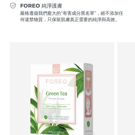
Professional IPL hair removal device
Microcurrent body toning
All hair treatments
All FAQ™ skincare
FOREO 純淨護膚
德國
預計送達日期
8/9/26
嚴格遵循我們龐大的“有害成分黑名單”，絕不添加任
FAQ™產品
FAQ™產品
痘肌護理
眼部護理
何違禁物質，只保留肌膚真正需要的純淨與高效。
直布羅陀
PEACH™ 2
LUNA™ 4 body
預計送達日期
8/13/26
FAQ™ products
All anti-aging treatments
All LED treatments
ESPADA™ 2 plus
BEAR™ 2 eyes & lips
IPL hair removal
Massaging body brush
All toning treatments
希臘
預計送達日期
8/9/26
Recurring acne LED therapy
Microcurrent line smoothing device
中國香港特別行政區
預計送達日期
8/10/26
PEACH™ 2 go
SUPERCHARGED™ serum
護發
毛孔護理
ESPADA™ 2
IRIS™ 2
Travel-friendly IPL hair removal
Firming body serum
匈牙利
LUNA™ 4 hair
預計送達日期
8/9/26
KIWI™ derma
Acne treatment device
Rejuvenating eye massager
NEW
2-in-1 LED scalp massager
Diamond microdermabrasion .
冰島
預計送達日期
8/10/26
PEACH™ Cooling Prep Gel
ESPADA™ Blemish Solution
眼部護膚
牙齒美白
Cooling IPL hair removal gel
印尼
預計送達日期
8/7/26
FLIP™ play advanced
KIWI™
Concentrated acne gel
Advanced eye care treatment
issa™ Teeth Whitening Set
LED light hairbrush
Blackhead remover
愛爾蘭
預計送達日期
8/9/26
更多的
Dual LED + sonic device & 18% PAP gel
ESPADA™ 設備
眼部護理設備
曼島
預計送達日期
8/11/26
LUNA™ Dual-Peptide Scalp
KIWI™ 皮肤护理
All acne treatment devices
All revitalizing eye massagers
Serum
issa™ Teeth Whitening Gel