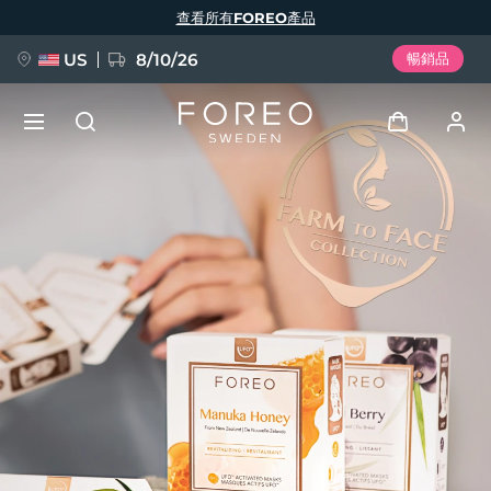
移
查看所有FOREO產品
至
主
內
容
US
8/10/26
暢銷品
新品
登入
語言
BREAKING NEWS
用戶信息
English
Deutsch
Español
我的設備
FAQ™ Pure Beauty-Tech Elixir
Français
Italiano
Português
我的訂單
Polski
Svenska
Русский
Türkçe
简体中文
繁體中文
我的地址
issa™ Teeth Whitening Set
我的訂閱