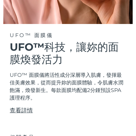
阿拉伯聯合大公國
預計送達日期
8/10/26
英國
預計送達日期
8/9/26
UFO™ 面膜儀
美國
預計送達日期
8/10/26
UFO™科技，讓妳的面
烏茲別克
膜煥發活力
預計送達日期
8/14/26
越南
預計送達日期
8/15/26
UFO™ 面膜儀將活性成分深層導入肌膚，發揮最
佳美膚效果，從而提升妳的面膜體驗，令肌膚水潤
飽滿，煥發新生。每款面膜均配備2分鍾預設SPA
護理程序。
查看詳情