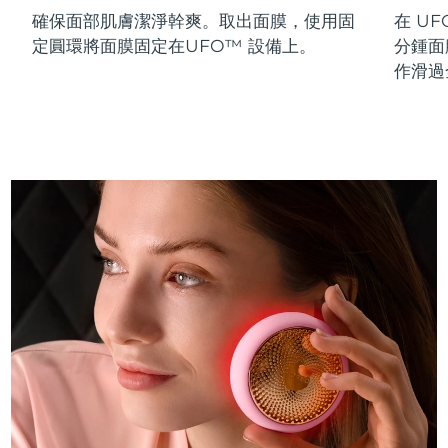
確保面部肌膚潔淨幹爽。取出面膜，使用固
在 UF
斯洛伐克
預計送達日期
8/9/26
定圓環將面膜固定在UFO™ 設備上。
分鍾面
斯洛維尼亞
預計送達日期
8/9/26
作滑過
南非
預計送達日期
8/17/26
南韓
預計送達日期
8/11/26
西班牙
預計送達日期
8/9/26
瑞典
預計送達日期
8/9/26
瑞士
預計送達日期
8/9/26
台灣
預計送達日期
8/14/26
泰國
預計送達日期
8/13/26
土耳其
預計送達日期
8/10/26