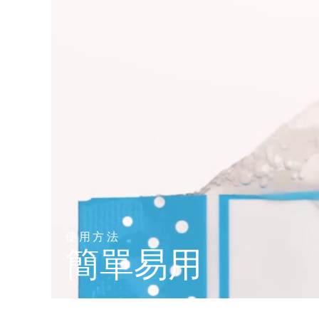
KIWI™ 皮肤护理
All acne treatment devices
All revitalizing eye massagers
Serum
issa™ Teeth Whitening Gel
Advanced pore care essentials
For healthy hair
18% PAP
護膚品
男士
全部購買
FOREO APP
關於我們
使用方法
簡單易用