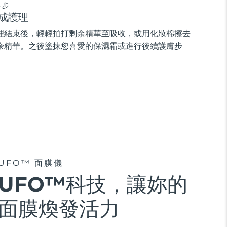
3步
成護理
理結束後，輕輕拍打剩余精華至吸收，或用化妝棉擦去
余精華。之後塗抹您喜愛的保濕霜或進行後續護膚步
。
UFO™ 面膜儀
UFO™科技，讓妳的
面膜煥發活力