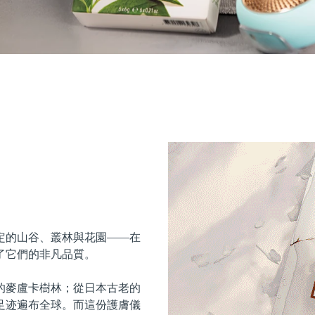
定的山谷、叢林與花園——在
了它們的非凡品質。
的麥盧卡樹林；從日本古老的
足迹遍布全球。而這份護膚儀