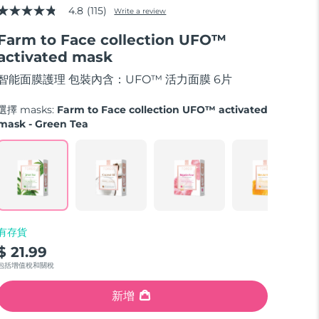
4.8
(115)
Write a review
4.8
out
Farm to Face collection UFO™
of
5
activated mask
stars,
average
智能面膜護理 包裝內含：UFO™ 活力面膜 6片
rating
value.
Read
選擇 masks:
Farm to Face collection UFO™ activated
115
mask - Green Tea
Reviews.
Same
page
link.
有存貨
$ 21.99
包括增值稅和關稅
新增