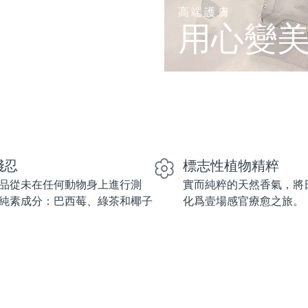
高端護膚
用心變
殘忍
標志性植物精粹
品從未在任何動物身上進行測
實而純粹的天然香氣，將
純素成分：巴西莓、綠茶和椰子
化爲壹場感官療愈之旅。