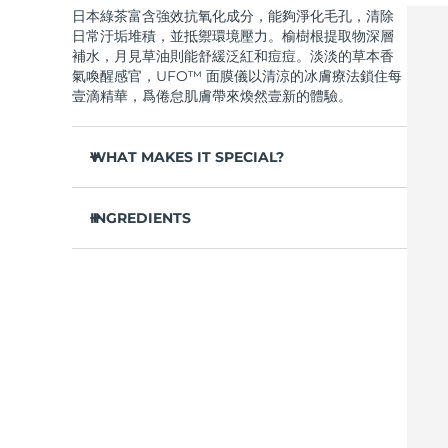
日本綠茶富含強效抗氧化成分，能夠淨化毛孔，清除
Near-infrared and red light therapy device
Smart hybrid silicone sonic toothbrush
日常汙垢堆積，並抵禦環境壓力。榆樹根提取物深層
抗老
LED 護理
補水，月見草油則能舒緩泛紅和痘痘。淡淡的草本香
LUNA™ 4 mini
面部提拉護理
氣喚醒感官，UFO™ 面膜儀以清涼的冰膚療法鎖住每
FAQ™ 101
FAQ™ 201
UFO™ 3 mini
issa™ 4 smile
For young skin, T-zone
Premium anti-aging skincare
NEW
壹滴精華，爲倦怠肌膚帶來煥然壹新的體驗。
Clinical anti-aging
LED mask
Red light therapy device for young skin
Hybrid silicone sonic toothbrush
WHAT MAKES IT SPECIAL?
生髮
LUNA™ 4 go
BEAR™ 設備
肌膚年輕化
FAQ™ 102
FAQ™ 202
UFO™ 3 go
issa™ 4 baby
For travel or gym bag
All premium facelift devices
FAQ™ 301
FAQ™ 501
松針提取物能夠調節皮脂分泌，縮小毛孔，完美控
Advanced clinical anti-aging
LED mask
Portable red light therapy
For ages 0-3
NEW
油。
INGREDIENTS
LED hair strengthening scalp massager
Full-Spectrum Red Light Therapy
葛根提取物可以減輕浮腫，淡化黑眼圈，撫平細
LUNA™護膚
水/水/水族，丁二醇，茶葉提取物，1,2-己二醇，羟基
紋，令肌膚煥發活力。
FAQ™ 103
FAQ™ 211
保健品
面膜
issa™ Teeth Whitening Set
苯乙酮，聚丙烯酸鈉，泛醇，尿囊素，聚甘油-4 癸酸
Premium cleansers & balm
FAQ™ Scalp Serum
FAQ™ 502
舒緩濕疹、痤瘡和肌膚刺激，爲需要額外呵護的肌
Luxurious clinical anti-aging set
Anti-aging neck & décolleté LED mask
Rejuvenation & hydration
Dual LED + sonic device & 18% PAP gel
酯，甘草酸二鉀，香精/香料，沼澤松葉提取物，榆樹
Scalp recovery probiotic serum
Full-Spectrum Red Light Therapy
膚提供舒緩的急救。
根提取物，月見草花提取物，葛根提取物
抵禦汙染和環境毒素，讓肌膚全天自由呼吸。
LUNA™ 設備
專業治療
FAQ™ P1 Primer
FAQ™ 221
UFO™ 設備
ISSA™ 設備
輕盈配方，吸收迅速，不留殘余，令肌膚清爽啞
All facial cleansing devices
FAQ™護膚品
Manuka honey primer
Anti-aging LED hand mask
光，散發自然光澤。
FAQ™ Red Light Serum
All deep facial hydration devices
All silicone sonic toothbrushes
All FAQ™ skincare
僅需 2 分鍾，即可實現肌膚徹底重置——讓這份純
淨的新生，輕松融入您最繁忙的晨間節奏。