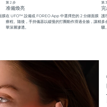
第2步
第
准備煥亮
完
面膜
在 UFO™ 設備或 FOREO App 中選擇您的 2 分鍾面膜
護
療程。隨後，手持儀器以緩慢的打圈動作滑過全臉，讓精
多
華深層滲透。
驟