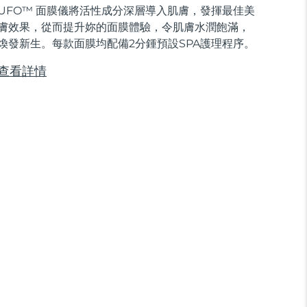
UFO™ 面膜儀將活性成分深層導入肌膚，發揮最佳美
膚效果，從而提升妳的面膜體驗，令肌膚水潤飽滿，
煥發新生。每款面膜均配備2分鍾預設SPA護理程序。
查看詳情