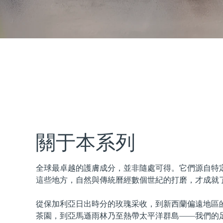
issa™ Teeth Whitening Set
FAQ™ Dual LED Panel
熱門產品
關于本系列
全球最卓越的護膚成分，並非隨處可得。它們源自特
特別優惠
暢銷產品
這些地方，自然與傳統曆經數個世紀的打磨，才成就
從保加利亞日出時分的玫瑰采收，到新西蘭偏遠地區
茶園，到亞馬遜雨林乃至熱帶太平洋群島——我們的