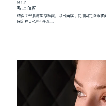
第1步
敷上面膜
確保面部肌膚潔淨幹爽。取出面膜，使用固定圓環將
固定在UFO™ 設備上。