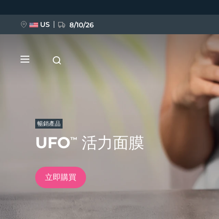
移
至
主
內
US
8/10/26
容
暢銷產品
UFO
活力面膜
™
新品
BREAKING NEWS
立即購買
FAQ™ Pure Beauty-Tech Elixir