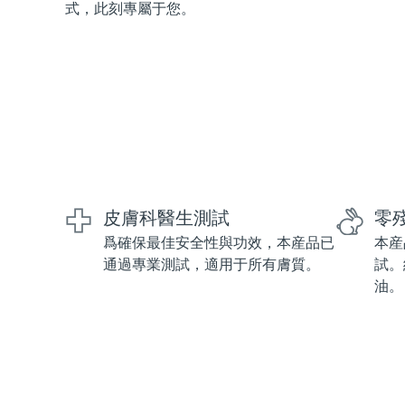
式，此刻專屬于您。
紅光療法
瑞典美膚護理
面部清潔
緊致提拉
LUNA™ 4 套裝
BEAR™ 2 套裝
皮膚科醫生測試
零
Anti-aging massage
Microcurrent toning
爲確保最佳安全性與功效，本産品已
本産
通過專業測試，適用于所有膚質。
試。
補水保濕
口腔護理
油。
LUNA™ 4 Plus
BEAR™ 2 go
UFO™ 3 套裝
issa™ 4
Massage, LED heating
Microcurrent toning on-the-go
Deep facial hydration
Hybrid silicone sonic toothbrush
FAQ™ 抗老護理
LUNA™ 4 Men
BEAR™ 2 eyes & lips
NEW
UFO™ 3 LED
issa™ 4 plus
For men, anti-aging massage
Microcurrent line smoothing device