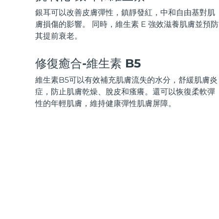
KIWI™ 皮肤护理
All acne treatment devices
All revitalizing eye massagers
Serum
issa™ Teeth Whitening Gel
銀耳可以改善皮膚彈性，鎮靜發紅，中和自由基對肌
Advanced pore care essentials
For healthy hair
18% PAP
膚損傷的影響。 同時，維生素 E 強效滋養肌膚並預防
其提前衰老。
護膚品
男士
修復癒合-維生素 B5
維生素B5可以有效補充肌膚流失的水分，舒緩肌膚炎
全部購買
症，防止肌膚乾燥、脫皮和瘙癢。還可以恢復柔軟彈
性的年輕肌膚，維持健康彈性肌膚屏障。
FOREO APP
關於我們