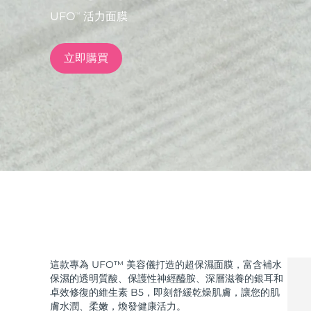
UFO
活力面膜
TM
issa™ Teeth Whitening Set
立即購買
FAQ™ Dual LED Panel
熱門產品
特別優惠
暢銷產品
這款專為 UFO™ 美容儀打造的超保濕面膜，富含補水
保濕的透明質酸、保護性神經醯胺、深層滋養的銀耳和
卓效修復的維生素 B5，即刻舒緩乾燥肌膚，讓您的肌
膚水潤、柔嫩，煥發健康活力。