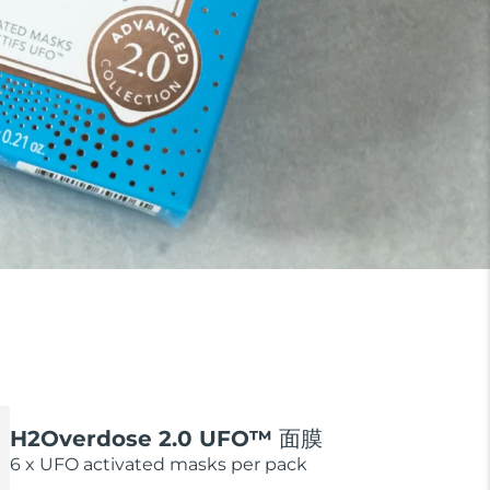
H2Overdose 2.0 UFO™ 面膜
6 x UFO activated masks per pack