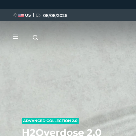
移
至
主
內
US
08/08/2026
容
新品
BREAKING NEWS
FAQ™ Pure Beauty-Tech Elixir
ADVANCED COLLECTION 2.0
H2Overdose 2.0