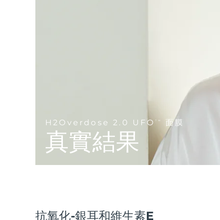
脫毛
FAQ™護膚品
身體護理
FAQ™護膚品
FAQ™產品
FAQ™ skincare
All FAQ™ skincare
PEACH™ 2 Pro Max
All FAQ™ skincare
BEAR™ 2 body
All hair treatments
All FAQ™ skincare
Professional IPL hair removal device
Microcurrent body toning
FAQ™產品
FAQ™產品
PEACH™ 2
痘肌護理
FAQ™ products
眼部護理
All anti-aging treatments
All LED treatments
LUNA™ 4 body
IPL hair removal
All toning treatments
ESPADA™ 2 plus
BEAR™ 2 eyes & lips
Massaging body brush
Recurring acne LED therapy
Microcurrent line smoothing device
PEACH™ 2 go
SUPERCHARGED™ serum
護發
毛孔護理
Travel-friendly IPL hair removal
ESPADA™ 2
IRIS™ 2
H2Overdose 2.0 UFO
面膜
TM
Firming body serum
LUNA™ 4 hair
KIWI™ derma
真實結果
Acne treatment device
Rejuvenating eye massager
NEW
2-in-1 LED scalp massager
Diamond microdermabrasion .
PEACH™ Cooling Prep Gel
Cooling IPL hair removal gel
ESPADA™ Blemish Solution
眼部護膚
牙齒美白
FLIP™ play advanced
KIWI™
Concentrated acne gel
Advanced eye care treatment
issa™ Teeth Whitening Set
LED light hairbrush
Blackhead remover
Dual LED + sonic device & 18% PAP gel
更多的
ESPADA™ 設備
眼部護理設備
抗氧化-銀耳和維生素E
LUNA™ Dual-Peptide Scalp