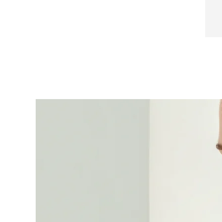
Lecithin, Butylphenyl Methylpropional
Near-infrared and red light therapy device
Smart hybrid silicone sonic toothbrush
抗老
LED 護理
LUNA™ 4 mini
面部提拉護理
FAQ™ 101
FAQ™ 201
UFO™ 3 mini
issa™ 4 smile
For young skin, T-zone
Premium anti-aging skincare
NEW
Clinical anti-aging
LED mask
Red light therapy device for young skin
Hybrid silicone sonic toothbrush
生髮
LUNA™ 4 go
BEAR™ 設備
肌膚年輕化
FAQ™ 102
FAQ™ 202
UFO™ 3 go
issa™ 4 baby
For travel or gym bag
All premium facelift devices
FAQ™ 301
FAQ™ 501
Advanced clinical anti-aging
LED mask
Portable red light therapy
For ages 0-3
NEW
LED hair strengthening scalp massager
Full-Spectrum Red Light Therapy
LUNA™護膚
FAQ™ 103
FAQ™ 211
保健品
面膜
issa™ Teeth Whitening Set
Premium cleansers & balm
FAQ™ Scalp Serum
FAQ™ 502
Luxurious clinical anti-aging set
Anti-aging neck & décolleté LED mask
Rejuvenation & hydration
Dual LED + sonic device & 18% PAP gel
Scalp recovery probiotic serum
Full-Spectrum Red Light Therapy
LUNA™ 設備
專業治療
FAQ™ P1 Primer
FAQ™ 221
UFO™ 設備
ISSA™ 設備
All facial cleansing devices
FAQ™護膚品
Manuka honey primer
Anti-aging LED hand mask
FAQ™ Red Light Serum
All deep facial hydration devices
All silicone sonic toothbrushes
All FAQ™ skincare