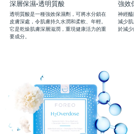
深層保濕-透明質酸
強效
中國澳門特別行政區
預計送達日期
13/8/26
透明質酸是一種強效保濕劑，可將水分鎖在
神經醯
皮膚深處，令肌膚持久水潤和柔軟、年輕。
減少肌
馬來西亞
預計送達日期
14/8/26
它是乾燥肌膚深層滋潤，重現健康活力的重
於減少
馬爾他
預計送達日期
11/8/26
要成分。
墨西哥
預計送達日期
15/8/26
摩納哥
預計送達日期
12/8/26
荷蘭
預計送達日期
11/8/26
紐西蘭
預計送達日期
11/8/26
挪威
預計送達日期
11/8/26
阿曼
預計送達日期
14/8/26
菲律賓
預計送達日期
14/8/26