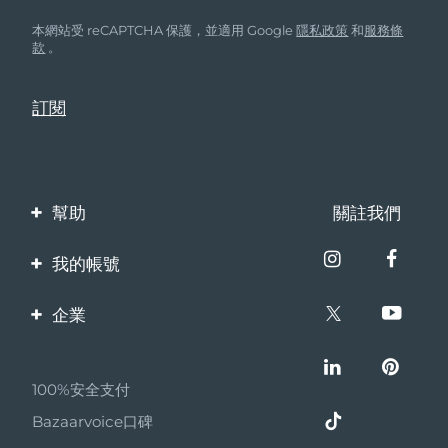
本網站受 reCAPTCHA 保護，並適用 Google
隱私政策
和
服務條
款
。
幫助
關註我們
聯繫我們
我的帳號
訂單與運輸
產品註冊
企業
保修與退換貨
客服支持
關於FOREO
常見問題
100%安全支付
夥伴計畫
電池資訊
Bazaarvoice口碑
聯盟新聞