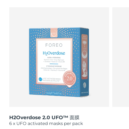
瑞典美膚護理
奧地利
預計送達日期
11/8/26
巴林
預計送達日期
12/8/26
面部清潔
緊致提拉
比利時
預計送達日期
11/8/26
LUNA™ 4 套裝
BEAR™ 2 套裝
百慕達
預計送達日期
17/8/26
Anti-aging massage
Microcurrent toning
波士尼亞與赫塞哥維納
預計送達日期
14/8/26
補水保濕
口腔護理
LUNA™ 4 Plus
BEAR™ 2 go
汶萊
預計送達日期
16/8/26
UFO™ 3 套裝
issa™ 4
Massage, LED heating
Microcurrent toning on-the-go
FAQ™ 抗老護理
Deep facial hydration
Hybrid silicone sonic toothbrush
保加利亞
預計送達日期
11/8/26
NEW
LUNA™ 4 Men
BEAR™ 2 eyes & lips
加拿大
預計送達日期
15/8/26
UFO™ 3 LED
issa™ 4 plus
For men, anti-aging massage
Microcurrent line smoothing device
Near-infrared and red light therapy
Smart hybrid silicone sonic toothbrush
H2Overdose 2.0 UFO™ 面膜
智利
預計送達日期
15/8/26
device
抗老
LED 護理
6 x UFO activated masks per pack