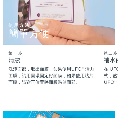
阿拉伯聯合大公國
預計送達日期
12/8/26
英國
預計送達日期
11/8/26
使用方法
簡單方便
美國
預計送達日期
12/8/26
烏茲別克
預計送達日期
16/8/26
第一步
第二步
清潔
補水
越南
預計送達日期
17/8/26
洗淨面部，取出面膜，如果使用UFO
活力
在 UF
TM
面膜，請用圓環固定好面膜，如果使用貼片
式，然
面膜，請對正位置將面膜貼於面部。
UFO
TM