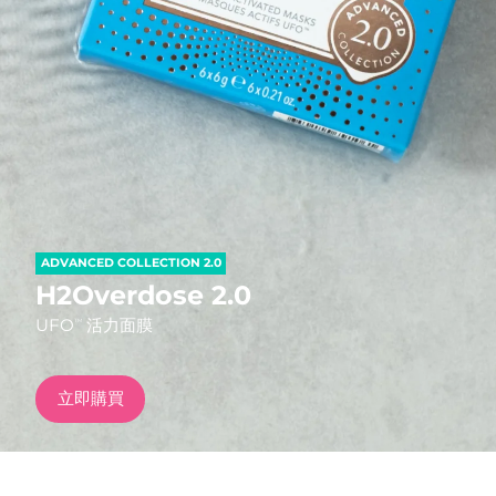
發貨國家
美國
預計送達日期
12/8/26
FAQ™ Dual LED Panel
英國
預計送達日期
11/8/26
熱門產品
西班牙
預計送達日期
11/8/26
澳洲
預計送達日期
14/8/26
ADVANCED COLLECTION 2.0
法國
預計送達日期
11/8/26
H2Overdose 2.0
特別優惠
暢銷產品
UFO
活力面膜
TM
德國
預計送達日期
11/8/26
加拿大
預計送達日期
15/8/26
立即購買
紅光療法
澳洲
預計送達日期
14/8/26