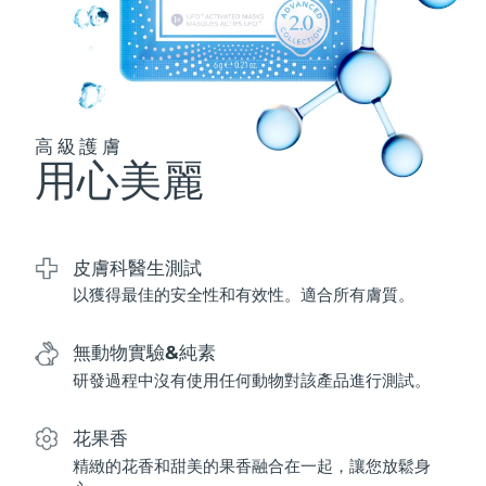
波蘭
預計送達日期
12/8/26
葡萄牙
預計送達日期
11/8/26
高級護膚
波多黎各
預計送達日期
13/8/26
用心美麗
卡達
預計送達日期
12/8/26
留尼旺
預計送達日期
16/8/26
皮膚科醫生測試
以獲得最佳的安全性和有效性。適合所有膚質。
羅馬尼亞
預計送達日期
11/8/26
無動物實驗&純素
俄羅斯
預計送達日期
19/8/26
研發過程中沒有使用任何動物對該產品進行測試。
沙烏地阿拉伯
預計送達日期
12/8/26
花果香
新加坡
預計送達日期
13/8/26
精緻的花香和甜美的果香融合在一起，讓您放鬆身