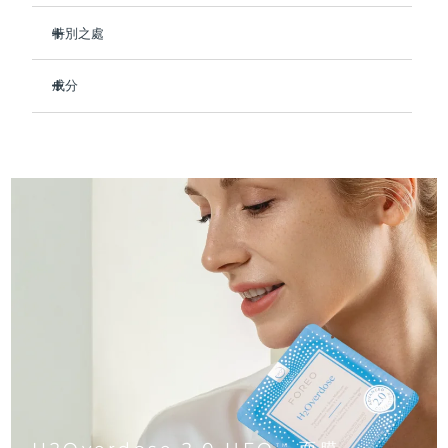
Professional IPL hair removal device
Microcurrent body toning
All hair treatments
All FAQ™ skincare
德國
預計送達日期
11/8/26
特別之處
FAQ™產品
FAQ™產品
痘肌護理
眼部護理
臨床證明，使用後可保持肌膚水潤長達 8 小時。
直布羅陀
PEACH™ 2
LUNA™ 4 body
預計送達日期
15/8/26
FAQ™ products
All anti-aging treatments
成分
All LED treatments
即刻舒緩乾燥肌膚，令肌膚柔軟水潤。
ESPADA™ 2 plus
BEAR™ 2 eyes & lips
IPL hair removal
Massaging body brush
All toning treatments
減少細紋和皺紋，打造新嫩潤澤肌膚。
Aqua/Water/Eau, Glycerin, Butylene Glycol, Dipropylene
希臘
預計送達日期
11/8/26
Recurring acne LED therapy
Microcurrent line smoothing device
Glycol, Decyl Cocoate, Sodium Hyaluronate, Tremella
強化皮膚的天然屏障，防止水分流失。
Fuciformis Sporocarp Extract, Simmondsia Chinensis
中國香港特別行政區
預計送達日期
12/8/26
防止提前衰老並保護皮膚免受自由基的侵害。
(Jojoba) Seed Oil, Portulaca Oleracea Extract, Ceramide 3,
PEACH™ 2 go
SUPERCHARGED™ serum
護發
毛孔護理
Xylitylglucoside, Anhydroxylitol, Xylitol, Tocopheryl Acetate,
ESPADA™ 2
IRIS™ 2
91%的天然成分，純素、零殘忍，適合所有膚質。
Travel-friendly IPL hair removal
Firming body serum
Caprylic/Capric Triglyceride, Cetyl Ethylhexanoate,
匈牙利
LUNA™ 4 hair
預計送達日期
11/8/26
KIWI™ derma
Diglycerin, Hydroxyacetophenone, Panthenol, Allantoin,
Acne treatment device
Rejuvenating eye massager
NEW
Cetearyl Olivate, Sorbitan Olivate, Tromethamine,
2-in-1 LED scalp massager
Diamond microdermabrasion .
Caprylic/Capric Glycerides, Acrylates/C10-30 Alkyl Acrylate
冰島
預計送達日期
12/8/26
Crosspolymer, Carbomer, Caprylyl Glycol, Dipotassium
PEACH™ Cooling Prep Gel
Glycyrrhizate, Ethylhexylglycerin, Xanthan Gum,
ESPADA™ Blemish Solution
眼部護膚
牙齒美白
Cooling IPL hair removal gel
Parfum/Fragrance, Glucose, Hydrogenated Lecithin,
印尼
預計送達日期
9/8/26
FLIP™ play advanced
KIWI™
Butylphenyl Methylpropional
Concentrated acne gel
Advanced eye care treatment
issa™ Teeth Whitening Set
LED light hairbrush
Blackhead remover
愛爾蘭
預計送達日期
11/8/26
更多的
Dual LED + sonic device & 18% PAP gel
ESPADA™ 設備
眼部護理設備
曼島
預計送達日期
13/8/26
LUNA™ Dual-Peptide Scalp
KIWI™ 皮肤护理
All acne treatment devices
All revitalizing eye massagers
Serum
issa™ Teeth Whitening Gel
TM