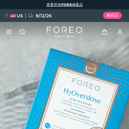
移
查看所有FOREO產品
至
主
內
容
US
8/12/26
暢銷品
新品
登入
語言
BREAKING NEWS
用戶信息
English
Deutsch
Español
我的設備
FAQ™ Pure Beauty-Tech Elixir
Français
Italiano
Português
我的訂單
Polski
Svenska
Русский
Türkçe
简体中文
繁體中文
我的地址
issa™ Teeth Whitening Set
我的訂閱