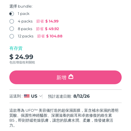
FAQ™ 101
FAQ™ 201
中國
LUNA™ 4 mini
面部提拉護理
預計送達日期
11/8/26
NEW
選擇 bundle:
issa™ 4 smile
UFO™ 3 mini
Clinical anti-aging
LED mask
For young skin, T-zone
Premium anti-aging skincare
1 pack
哥倫比亞
預計送達日期
15/8/26
Hybrid silicone sonic toothbrush
Red light therapy device for young skin
4 packs
節省
$ 14.99
生髮
肌膚年輕化
8 packs
節省
$ 49.92
克羅埃西亞
預計送達日期
11/8/26
FAQ™ 102
FAQ™ 202
LUNA™ 4 go
BEAR™ 設備
FAQ™ 301
FAQ™ 501
12 packs
節省
$ 104.88
issa™ 4 baby
UFO™ 3 go
Advanced clinical anti-aging
LED mask
For travel or gym bag
All premium facelift devices
NEW
賽普勒斯
預計送達日期
12/8/26
LED hair strengthening scalp massager
Full-Spectrum Red Light Therapy
For ages 0-3
Portable red light therapy
有存貨
$ 24.99
捷克
預計送達日期
11/8/26
FAQ™ 103
FAQ™ 211
LUNA™護膚
保健品
包括增值稅和關稅
FAQ™ Scalp Serum
FAQ™ 502
issa™ Teeth Whitening Set
面膜
Luxurious clinical anti-aging set
Anti-aging neck & décolleté LED mask
Premium cleansers & balm
丹麥
預計送達日期
11/8/26
Scalp recovery probiotic serum
Full-Spectrum Red Light Therapy
Dual LED + sonic device & 18% PAP gel
Rejuvenation & hydration
新增
專業治療
愛沙尼亞
預計送達日期
11/8/26
FAQ™ P1 Primer
FAQ™ 221
LUNA™ 設備
FAQ™護膚品
8/12/26
US
ISSA™ 設備
运送到 :
預計送達日期:
UFO™ 設備
Manuka honey primer
Anti-aging LED hand mask
芬蘭
FAQ™ Red Light Serum
預計送達日期
11/8/26
All facial cleansing devices
All FAQ™ skincare
All silicone sonic toothbrushes
All deep facial hydration devices
這款專為 UFO™ 美容儀打造的超保濕面膜，富含補水保濕的透明
法國
預計送達日期
11/8/26
脫毛
身體護理
質酸、保護性神經醯胺、深層滋養的銀耳和卓效修復的維生素
FAQ™護膚品
FAQ™護膚品
B5，即刻舒緩乾燥肌膚，讓您的肌膚水潤、柔嫩，煥發健康活
PEACH™ 2 Pro Max
BEAR™ 2 body
FAQ™產品
FAQ™ skincare
法屬玻里尼西亞
力。
預計送達日期
15/8/26
All FAQ™ skincare
All FAQ™ skincare