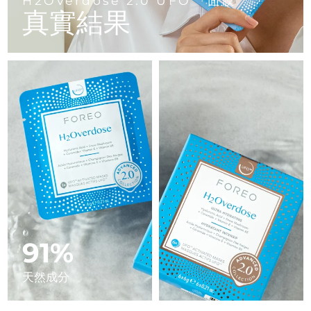
H2Overdose 2.0 UFO
面膜
Advanced pore care essentials
以色列
預計送達日期
15/8/26
For healthy hair
真實結果
18% PAP
護膚品
男士
義大利
預計送達日期
11/8/26
日本
預計送達日期
14/8/26
澤西島
預計送達日期
16/8/26
全部購買
哈薩克
預計送達日期
13/8/26
FOREO APP
科威特
預計送達日期
11/8/26
關於我們
拉脫維亞
預計送達日期
11/8/26
黎巴嫩
預計送達日期
12/8/26
91%
立陶宛
預計送達日期
11/8/26
天然成分
盧森堡
預計送達日期
11/8/26