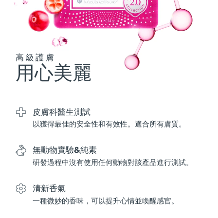
波蘭
預計送達日期
12/08/2026
葡萄牙
預計送達日期
11/08/2026
高級護膚
用心美麗
波多黎各
預計送達日期
13/08/2026
卡達
預計送達日期
12/08/2026
皮膚科醫生測試
留尼旺
預計送達日期
16/08/2026
以獲得最佳的安全性和有效性。適合所有膚質。
羅馬尼亞
預計送達日期
11/08/2026
無動物實驗&純素
俄羅斯
預計送達日期
19/08/2026
研發過程中沒有使用任何動物對該產品進行測試。
沙烏地阿拉伯
預計送達日期
12/08/2026
清新香氣
一種微妙的香味，可以提升心情並喚醒感官。
新加坡
預計送達日期
13/08/2026