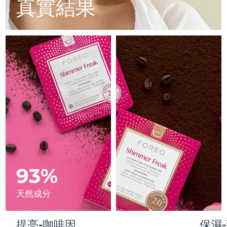
Advanced pore care essentials
真實結果
以色列
預計送達日期
15/08/2026
For healthy hair
18% PAP
護膚品
男士
義大利
預計送達日期
11/08/2026
日本
預計送達日期
14/08/2026
澤西島
預計送達日期
16/08/2026
全部購買
哈薩克
預計送達日期
13/08/2026
FOREO APP
科威特
預計送達日期
11/08/2026
關於我們
拉脫維亞
預計送達日期
11/08/2026
黎巴嫩
93%
預計送達日期
12/08/2026
立陶宛
預計送達日期
11/08/2026
天然成分
盧森堡
預計送達日期
11/08/2026
提亮-咖啡因
保濕