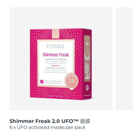
瑞典美膚護理
奧地利
預計送達日期
11/08/2026
巴林
預計送達日期
12/08/2026
面部清潔
緊致提拉
比利時
預計送達日期
11/08/2026
LUNA™ 4 套裝
BEAR™ 2 套裝
百慕達
預計送達日期
17/08/2026
Anti-aging massage
Microcurrent toning
波士尼亞與赫塞哥維納
預計送達日期
14/08/2026
補水保濕
口腔護理
LUNA™ 4 Plus
BEAR™ 2 go
汶萊
預計送達日期
16/08/2026
UFO™ 3 套裝
issa™ 4
Massage, LED heating
Microcurrent toning on-the-go
FAQ™ 抗老護理
Deep facial hydration
Hybrid silicone sonic toothbrush
保加利亞
預計送達日期
11/08/2026
NEW
LUNA™ 4 Men
BEAR™ 2 eyes & lips
加拿大
預計送達日期
15/08/2026
UFO™ 3 LED
issa™ 4 plus
For men, anti-aging massage
Microcurrent line smoothing device
Near-infrared and red light therapy
Smart hybrid silicone sonic toothbrush
Shimmer Freak 2.0 UFO™ 面膜
智利
預計送達日期
15/08/2026
device
抗老
LED 護理
6 x UFO activated masks per pack