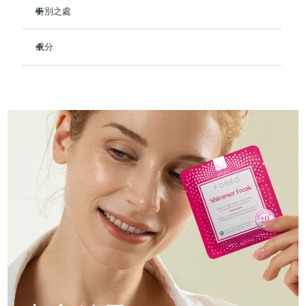
Professional IPL hair removal device
Microcurrent body toning
All hair treatments
All FAQ™ skincare
特別之處
德國
預計送達日期
11/08/2026
臨床證明，使用後可保持肌膚水潤長達 8 小時。
FAQ™產品
FAQ™產品
痘肌護理
眼部護理
成分
直布羅陀
PEACH™ 2
LUNA™ 4 body
預計送達日期
15/08/2026
提亮眼部肌膚並減少浮腫。
FAQ™ products
All anti-aging treatments
All LED treatments
ESPADA™ 2 plus
BEAR™ 2 eyes & lips
強化皮膚屏障，減少水分流失，防止乾燥。
IPL hair removal
Massaging body brush
Aqua/Water/Eau, Methylpropanediol, Niacinamide, Rosa
All toning treatments
Centifolia Flower Water, Caffeine, Vaccinium Macrocarpon
希臘
預計送達日期
11/08/2026
Recurring acne LED therapy
Microcurrent line smoothing device
減少眼周細紋和皺紋。
(Cranberry) Fruit Extract, Allantoin, Panthenol, Synthetic
93%的天然成分，純素、零殘忍，適合所有膚質。
Fluorphlogopite, 1,2-Hexanediol, Sodium Polyacrylate,
中國香港特別行政區
預計送達日期
12/08/2026
Hydroxyacetophenone, Chlorphenesin, Butylene Glycol,
PEACH™ 2 go
SUPERCHARGED™ serum
護發
毛孔護理
Parfum/Fragrance, Titanium Dioxide (CI 77891), Alpha-
ESPADA™ 2
IRIS™ 2
Travel-friendly IPL hair removal
Firming body serum
Isomethyl Ionone, Citronellol
匈牙利
LUNA™ 4 hair
預計送達日期
11/08/2026
KIWI™ derma
Acne treatment device
Rejuvenating eye massager
NEW
2-in-1 LED scalp massager
Diamond microdermabrasion .
冰島
預計送達日期
12/08/2026
PEACH™ Cooling Prep Gel
ESPADA™ Blemish Solution
眼部護膚
牙齒美白
Cooling IPL hair removal gel
印尼
預計送達日期
09/08/2026
FLIP™ play advanced
KIWI™
Concentrated acne gel
Advanced eye care treatment
issa™ Teeth Whitening Set
LED light hairbrush
Blackhead remover
愛爾蘭
預計送達日期
11/08/2026
更多的
Dual LED + sonic device & 18% PAP gel
ESPADA™ 設備
眼部護理設備
曼島
預計送達日期
13/08/2026
LUNA™ Dual-Peptide Scalp
KIWI™ 皮肤护理
All acne treatment devices
All revitalizing eye massagers
Serum
issa™ Teeth Whitening Gel