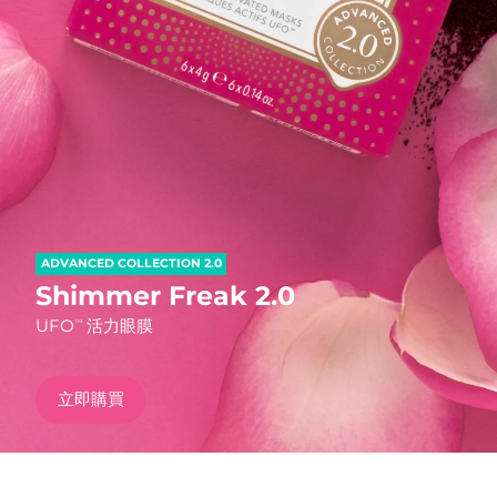
發貨國家
美國
預計送達日期
12/08/2026
FAQ™ Dual LED Panel
英國
預計送達日期
11/08/2026
熱門產品
西班牙
預計送達日期
11/08/2026
澳洲
預計送達日期
14/08/2026
ADVANCED COLLECTION 2.0
法國
預計送達日期
11/08/2026
Shimmer Freak 2.0
特別優惠
暢銷產品
UFO
活力眼膜
TM
德國
預計送達日期
11/08/2026
加拿大
預計送達日期
15/08/2026
立即購買
紅光療法
澳洲
預計送達日期
14/08/2026