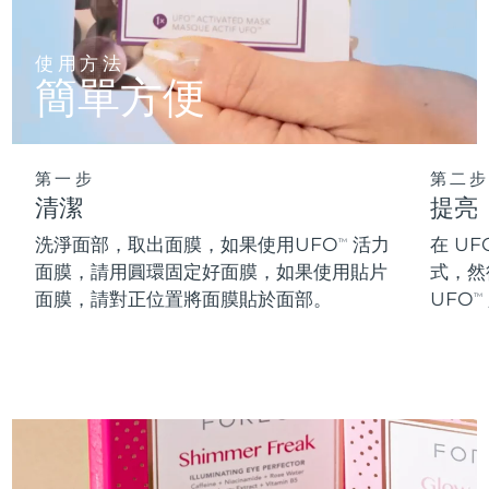
阿拉伯聯合大公國
預計送達日期
12/08/2026
使用方法
簡單方便
英國
預計送達日期
11/08/2026
美國
預計送達日期
12/08/2026
第一步
第二步
烏茲別克
預計送達日期
16/08/2026
清潔
提亮
洗淨面部，取出面膜，如果使用UFO
活力
在 UF
TM
越南
預計送達日期
17/08/2026
面膜，請用圓環固定好面膜，如果使用貼片
式，然
面膜，請對正位置將面膜貼於面部。
UFO
TM