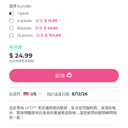
FAQ™ 101
FAQ™ 201
中國
LUNA™ 4 mini
面部提拉護理
預計送達日期
11/08/2026
NEW
選擇 bundle:
issa™ 4 smile
UFO™ 3 mini
Clinical anti-aging
LED mask
For young skin, T-zone
Premium anti-aging skincare
1 pack
哥倫比亞
預計送達日期
15/08/2026
Hybrid silicone sonic toothbrush
Red light therapy device for young skin
4 packs
節省
$ 14.99
生髮
肌膚年輕化
8 packs
節省
$ 49.92
克羅埃西亞
預計送達日期
11/08/2026
FAQ™ 102
FAQ™ 202
LUNA™ 4 go
BEAR™ 設備
FAQ™ 301
FAQ™ 501
12 packs
節省
$ 104.88
issa™ 4 baby
UFO™ 3 go
Advanced clinical anti-aging
LED mask
For travel or gym bag
All premium facelift devices
NEW
賽普勒斯
預計送達日期
12/08/2026
LED hair strengthening scalp massager
Full-Spectrum Red Light Therapy
For ages 0-3
Portable red light therapy
有存貨
$ 24.99
捷克
預計送達日期
11/08/2026
FAQ™ 103
FAQ™ 211
LUNA™護膚
保健品
包括增值稅和關稅
FAQ™ Scalp Serum
FAQ™ 502
issa™ Teeth Whitening Set
面膜
Luxurious clinical anti-aging set
Anti-aging neck & décolleté LED mask
Premium cleansers & balm
丹麥
預計送達日期
11/08/2026
Scalp recovery probiotic serum
Full-Spectrum Red Light Therapy
Dual LED + sonic device & 18% PAP gel
Rejuvenation & hydration
新增
專業治療
愛沙尼亞
預計送達日期
11/08/2026
FAQ™ P1 Primer
FAQ™ 221
LUNA™ 設備
FAQ™護膚品
8/12/26
US
ISSA™ 設備
运送到 :
預計送達日期:
UFO™ 設備
Manuka honey primer
Anti-aging LED hand mask
芬蘭
FAQ™ Red Light Serum
預計送達日期
11/08/2026
All facial cleansing devices
All FAQ™ skincare
All silicone sonic toothbrushes
All deep facial hydration devices
這款專為 UFO™ 美容儀開發的眼膜，富含提亮咖啡因、保濕玫瑰
法國
預計送達日期
11/08/2026
脫毛
身體護理
水、緊致煙醯胺和抗衰老的蔓越莓提取物，讓您疲勞的眼睛瞬間煥
FAQ™護膚品
FAQ™護膚品
然一新！
PEACH™ 2 Pro Max
BEAR™ 2 body
FAQ™產品
FAQ™ skincare
法屬玻里尼西亞
預計送達日期
15/08/2026
All FAQ™ skincare
All FAQ™ skincare