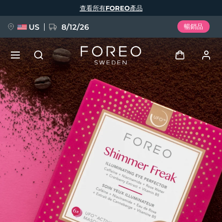
移
查看所有FOREO產品
至
主
內
容
US
8/12/26
暢銷品
新品
登入
語言
BREAKING NEWS
用戶信息
English
Deutsch
Español
我的設備
FAQ™ Pure Beauty-Tech Elixir
Français
Italiano
Português
我的訂單
Polski
Svenska
Русский
Türkçe
简体中文
繁體中文
我的地址
issa™ Teeth Whitening Set
我的訂閱