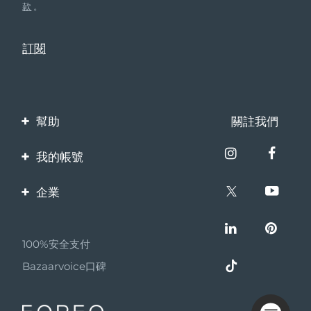
款
。
幫助
關註我們
聯繫我們
我的帳號
訂單與運輸
產品註冊
企業
保修與退換貨
客服支持
關於FOREO
常見問題
100%安全支付
夥伴計畫
電池資訊
Bazaarvoice口碑
聯盟新聞
MYSA