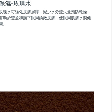
保濕-玫瑰水
玫瑰水可強化皮膚屏障，減少水分流失並預防乾燥，
有助於豐盈和撫平眼周嬌嫩皮膚，使眼周肌膚水潤健
康。