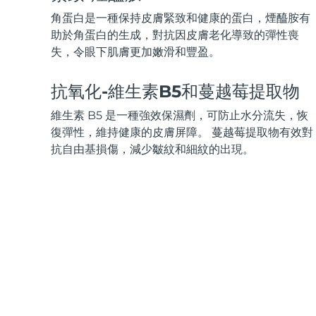
KIWI™ 皮肤护理
All acne treatment devices
All revitalizing eye massagers
Serum
issa™ Teeth Whitening Gel
角蛋白是一種保持皮膚緊致和健康的蛋白，煙醯胺有
Advanced pore care essentials
For healthy hair
18% PAP
助於角蛋白的生成，對抗因皮膚老化導致的彈性喪
失，令眼下肌膚更加嫩滑和豐盈。
護膚品
男士
抗氧化-維生素B5和蔓越莓提取物
維生素 B5 是一種強效保濕劑，可防止水分流失，恢
全部購買
復彈性，維持健康的皮膚屏障。 蔓越莓提取物有效對
抗自由基損傷，減少皺紋和細紋的出現。
FOREO APP
關於我們