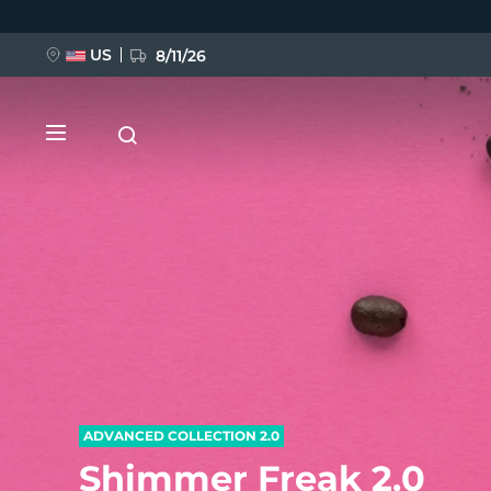
移
至
主
內
US
8/11/26
容
新品
BREAKING NEWS
FAQ™ Pure Beauty-Tech Elixir
ADVANCED COLLECTION 2.0
Shimmer Freak 2.0