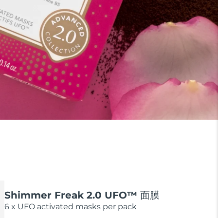
Shimmer Freak 2.0 UFO™ 面膜
6 x UFO activated masks per pack