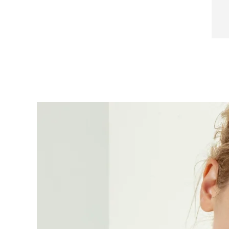
Near-infrared and red light therapy device
Smart hybrid silicone sonic toothbrush
抗老
LED 護理
LUNA™ 4 mini
面部提拉護理
FAQ™ 101
FAQ™ 201
UFO™ 3 mini
issa™ 4 smile
For young skin, T-zone
Premium anti-aging skincare
NEW
Clinical anti-aging
LED mask
Red light therapy device for young skin
Hybrid silicone sonic toothbrush
生髮
LUNA™ 4 go
BEAR™ 設備
肌膚年輕化
FAQ™ 102
FAQ™ 202
UFO™ 3 go
issa™ 4 baby
For travel or gym bag
All premium facelift devices
FAQ™ 301
FAQ™ 501
Advanced clinical anti-aging
LED mask
Portable red light therapy
For ages 0-3
NEW
LED hair strengthening scalp massager
Full-Spectrum Red Light Therapy
LUNA™護膚
FAQ™ 103
FAQ™ 211
保健品
面膜
issa™ Teeth Whitening Set
Premium cleansers & balm
FAQ™ Scalp Serum
FAQ™ 502
Luxurious clinical anti-aging set
Anti-aging neck & décolleté LED mask
Rejuvenation & hydration
Dual LED + sonic device & 18% PAP gel
Scalp recovery probiotic serum
Full-Spectrum Red Light Therapy
LUNA™ 設備
專業治療
FAQ™ P1 Primer
FAQ™ 221
UFO™ 設備
ISSA™ 設備
All facial cleansing devices
FAQ™護膚品
Manuka honey primer
Anti-aging LED hand mask
FAQ™ Red Light Serum
All deep facial hydration devices
All silicone sonic toothbrushes
All FAQ™ skincare