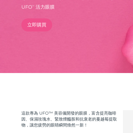
UFO
活力眼膜
TM
issa™ Teeth Whitening Set
立即購買
FAQ™ Dual LED Panel
熱門產品
特別優惠
暢銷產品
這款專為 UFO™ 美容儀開發的眼膜，富含提亮咖啡
因、保濕玫瑰水、緊致煙醯胺和抗衰老的蔓越莓提取
物，讓您疲勞的眼睛瞬間煥然一新！