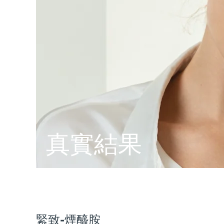
脫毛
FAQ™護膚品
身體護理
FAQ™護膚品
FAQ™產品
FAQ™ skincare
All FAQ™ skincare
All FAQ™ skincare
PEACH™ 2 Pro Max
BEAR™ 2 body
All hair treatments
All FAQ™ skincare
Professional IPL hair removal device
Microcurrent body toning
FAQ™產品
FAQ™產品
痘肌護理
FAQ™ products
眼部護理
All anti-aging treatments
All LED treatments
PEACH™ 2
LUNA™ 4 body
All toning treatments
ESPADA™ 2 plus
BEAR™ 2 eyes & lips
IPL hair removal
Massaging body brush
Recurring acne LED therapy
Microcurrent line smoothing device
PEACH™ 2 go
SUPERCHARGED™ serum
護發
毛孔護理
ESPADA™ 2
IRIS™ 2
Travel-friendly IPL hair removal
Firming body serum
LUNA™ 4 hair
KIWI™ derma
真實結果
Acne treatment device
Rejuvenating eye massager
NEW
2-in-1 LED scalp massager
Diamond microdermabrasion .
PEACH™ Cooling Prep Gel
ESPADA™ Blemish Solution
眼部護膚
牙齒美白
Cooling IPL hair removal gel
FLIP™ play advanced
KIWI™
Concentrated acne gel
Advanced eye care treatment
issa™ Teeth Whitening Set
LED light hairbrush
Blackhead remover
Dual LED + sonic device & 18% PAP gel
更多的
ESPADA™ 設備
眼部護理設備
緊致-煙醯胺
LUNA™ Dual-Peptide Scalp