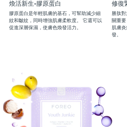
煥活新生-膠原蛋白
修復
中國澳門特別行政區
預計送達日期
13/08/2026
膠原蛋白是年輕肌膚的基石，可幫助減少細
勝肽對
紋和皺紋，同時增強肌膚柔軟度。 它還可以
關重要
馬來西亞
預計送達日期
14/08/2026
促進深層保濕，使膚色煥發活力。
肌膚炎
馬爾他
預計送達日期
11/08/2026
發。
墨西哥
預計送達日期
15/08/2026
摩納哥
預計送達日期
12/08/2026
荷蘭
預計送達日期
11/08/2026
紐西蘭
預計送達日期
11/08/2026
挪威
預計送達日期
11/08/2026
阿曼
預計送達日期
14/08/2026
菲律賓
預計送達日期
14/08/2026