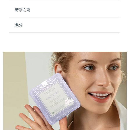
Professional IPL hair removal device
Microcurrent body toning
All hair treatments
All FAQ™ skincare
德國
預計送達日期
11/08/2026
特別之處
FAQ™產品
FAQ™產品
痘肌護理
眼部護理
臨床證明，使用後可保持肌膚水潤長達 8 小時。
直布羅陀
PEACH™ 2
LUNA™ 4 body
預計送達日期
15/08/2026
FAQ™ products
All anti-aging treatments
成分
All LED treatments
減少細紋和皺紋的出現 - 讓您的膚色看起來更年輕。
ESPADA™ 2 plus
BEAR™ 2 eyes & lips
IPL hair removal
Massaging body brush
All toning treatments
強化皮膚屏障，修復損傷，讓皮膚更加緊致。
Aqua/Water/Eau, Glycerin, Cetyl Ethylhexanoate, Butylene
希臘
預計送達日期
11/08/2026
Recurring acne LED therapy
Microcurrent line smoothing device
Glycol, Decyl Cocoate, Hydrolyzed Collagen,
即刻緩解紅腫，恢復健康膚色。
Butyrospermum Parkii (Shea) Butter, Olea Europaea
中國香港特別行政區
預計送達日期
12/08/2026
89%的天然成分，純素、零殘忍，適合所有膚質。
(Olive) Fruit Oil, Simmondsia Chinensis (Jojoba) Seed Oil,
PEACH™ 2 go
SUPERCHARGED™ serum
護發
毛孔護理
Tocopheryl Acetate, Tremella Fuciformis Sporocarp Extract,
ESPADA™ 2
IRIS™ 2
Travel-friendly IPL hair removal
Firming body serum
Carnosine, Palmitoyl Tripeptide-5, Panthenol, Allantoin,
匈牙利
LUNA™ 4 hair
預計送達日期
11/08/2026
KIWI™ derma
Dipotassium Glycyrrhizate, Adenosine, Glycereth-26,
Acne treatment device
Rejuvenating eye massager
NEW
Hydroxyacetophenone, Cetearyl Alcohol, Glyceryl Stearate,
2-in-1 LED scalp massager
Diamond microdermabrasion .
PEG-100 Stearate, Polysorbate 60, Tromethamine,
冰島
預計送達日期
12/08/2026
Caprylic/Capric Glycerides, Sorbitan Stearate, Acrylates/C10-
PEACH™ Cooling Prep Gel
30 Alkyl Acrylate Crosspolymer, Carbomer, Caprylyl Glycol,
ESPADA™ Blemish Solution
眼部護膚
牙齒美白
Cooling IPL hair removal gel
Xanthan Gum, Ethylhexylglycerin, Parfum/Fragrance
印尼
預計送達日期
09/08/2026
FLIP™ play advanced
KIWI™
Concentrated acne gel
Advanced eye care treatment
issa™ Teeth Whitening Set
LED light hairbrush
Blackhead remover
愛爾蘭
預計送達日期
11/08/2026
更多的
Dual LED + sonic device & 18% PAP gel
ESPADA™ 設備
眼部護理設備
曼島
預計送達日期
13/08/2026
LUNA™ Dual-Peptide Scalp
KIWI™ 皮肤护理
All acne treatment devices
All revitalizing eye massagers
Serum
issa™ Teeth Whitening Gel