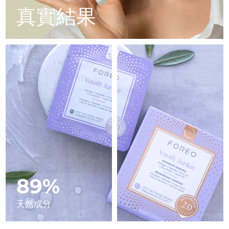
Advanced pore care essentials
以色列
預計送達日期
15/08/2026
For healthy hair
真實結果
18% PAP
護膚品
男士
義大利
預計送達日期
11/08/2026
日本
預計送達日期
14/08/2026
澤西島
預計送達日期
16/08/2026
全部購買
哈薩克
預計送達日期
13/08/2026
FOREO APP
科威特
預計送達日期
11/08/2026
關於我們
拉脫維亞
預計送達日期
11/08/2026
黎巴嫩
預計送達日期
12/08/2026
89%
立陶宛
預計送達日期
11/08/2026
天然成分
盧森堡
預計送達日期
11/08/2026