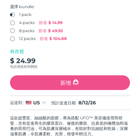
FAQ™ 101
FAQ™ 201
中國
LUNA™ 4 mini
面部提拉護理
預計送達日期
11/08/2026
NEW
選擇 bundle:
issa™ 4 smile
UFO™ 3 mini
Clinical anti-aging
LED mask
For young skin, T-zone
Premium anti-aging skincare
1 pack
哥倫比亞
預計送達日期
15/08/2026
Hybrid silicone sonic toothbrush
Red light therapy device for young skin
4 packs
節省
$ 14.99
生髮
肌膚年輕化
8 packs
節省
$ 49.92
克羅埃西亞
預計送達日期
11/08/2026
FAQ™ 102
FAQ™ 202
LUNA™ 4 go
BEAR™ 設備
FAQ™ 301
FAQ™ 501
12 packs
節省
$ 104.88
issa™ 4 baby
UFO™ 3 go
Advanced clinical anti-aging
LED mask
For travel or gym bag
All premium facelift devices
NEW
賽普勒斯
預計送達日期
12/08/2026
LED hair strengthening scalp massager
Full-Spectrum Red Light Therapy
For ages 0-3
Portable red light therapy
有存貨
$ 24.99
捷克
預計送達日期
11/08/2026
FAQ™ 103
FAQ™ 211
LUNA™護膚
保健品
包括增值稅和關稅
FAQ™ Scalp Serum
FAQ™ 502
issa™ Teeth Whitening Set
面膜
Luxurious clinical anti-aging set
Anti-aging neck & décolleté LED mask
Premium cleansers & balm
丹麥
預計送達日期
11/08/2026
Scalp recovery probiotic serum
Full-Spectrum Red Light Therapy
Dual LED + sonic device & 18% PAP gel
Rejuvenation & hydration
新增
專業治療
愛沙尼亞
預計送達日期
11/08/2026
FAQ™ P1 Primer
FAQ™ 221
LUNA™ 設備
FAQ™護膚品
8/12/26
US
ISSA™ 設備
运送到 :
預計送達日期:
UFO™ 設備
Manuka honey primer
Anti-aging LED hand mask
芬蘭
FAQ™ Red Light Serum
預計送達日期
11/08/2026
All facial cleansing devices
All FAQ™ skincare
All silicone sonic toothbrushes
All deep facial hydration devices
這款超豐富、絲絨般的面膜，專為搭配 UFO™ 美容儀使用而研
法國
預計送達日期
11/08/2026
脫毛
身體護理
發，含有促進再生的膠原蛋白、修復的勝肽、抗衰老的橄欖油和滋
FAQ™護膚品
FAQ™護膚品
養的荷荷巴油，可為肌膚深層補水，有助於對抗細紋和乾燥；深層
PEACH™ 2 Pro Max
BEAR™ 2 body
FAQ™產品
FAQ™ skincare
法屬玻里尼西亞
滋養肌膚，令肌膚柔軟、光滑，煥發年輕活力。
預計送達日期
15/08/2026
All FAQ™ skincare
All FAQ™ skincare