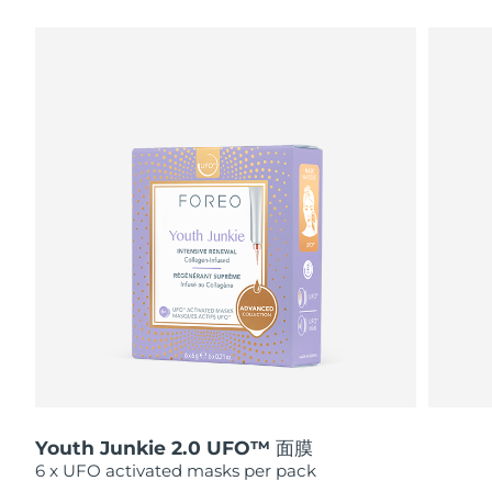
瑞典美膚護理
奧地利
預計送達日期
11/08/2026
巴林
預計送達日期
12/08/2026
面部清潔
緊致提拉
比利時
預計送達日期
11/08/2026
LUNA™ 4 套裝
BEAR™ 2 套裝
百慕達
預計送達日期
17/08/2026
Anti-aging massage
Microcurrent toning
波士尼亞與赫塞哥維納
預計送達日期
14/08/2026
補水保濕
口腔護理
LUNA™ 4 Plus
BEAR™ 2 go
汶萊
預計送達日期
16/08/2026
UFO™ 3 套裝
issa™ 4
Massage, LED heating
Microcurrent toning on-the-go
FAQ™ 抗老護理
Deep facial hydration
Hybrid silicone sonic toothbrush
保加利亞
預計送達日期
11/08/2026
NEW
LUNA™ 4 Men
BEAR™ 2 eyes & lips
加拿大
預計送達日期
15/08/2026
UFO™ 3 LED
issa™ 4 plus
For men, anti-aging massage
Microcurrent line smoothing device
Near-infrared and red light therapy
Smart hybrid silicone sonic toothbrush
Youth Junkie 2.0 UFO™ 面膜
智利
預計送達日期
15/08/2026
device
抗老
LED 護理
6 x UFO activated masks per pack