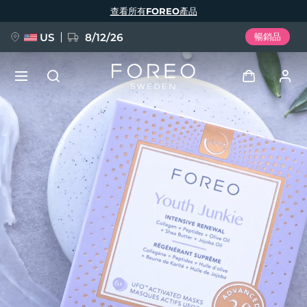
移
查看所有FOREO產品
至
主
內
容
US
8/12/26
暢銷品
新品
登入
語言
BREAKING NEWS
用戶信息
English
Deutsch
Español
我的設備
FAQ™ Pure Beauty-Tech Elixir
Français
Italiano
Português
我的訂單
Polski
Svenska
Русский
Türkçe
简体中文
繁體中文
我的地址
issa™ Teeth Whitening Set
我的訂閱