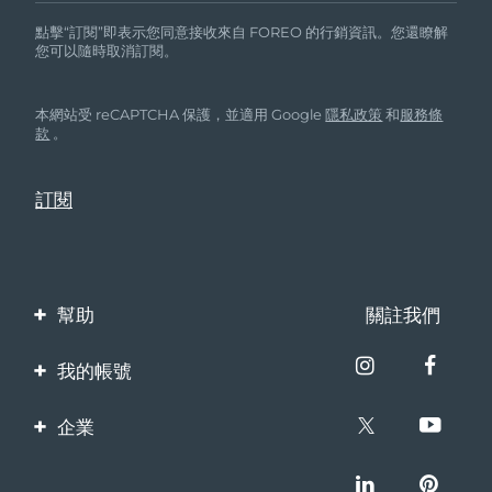
點擊“訂閱”即表示您同意接收來自 FOREO 的行銷資訊。您還瞭解
您可以隨時取消訂閱。
本網站受 reCAPTCHA 保護，並適用 Google
隱私政策
和
服務條
款
。
幫助
關註我們
聯繫我們
我的帳號
訂單與運輸
產品註冊
企業
保修與退換貨
客服支持
關於FOREO
常見問題