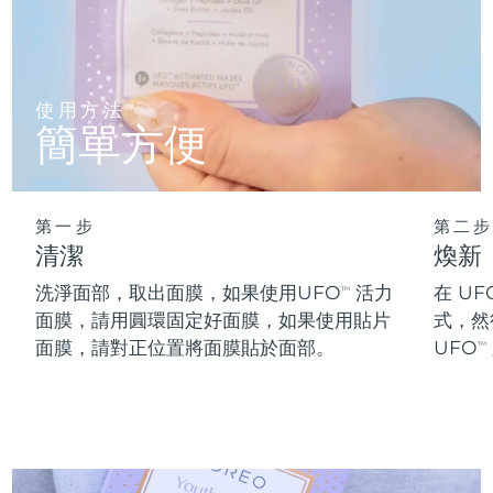
阿拉伯聯合大公國
預計送達日期
12/08/2026
英國
預計送達日期
11/08/2026
使用方法
簡單方便
美國
預計送達日期
12/08/2026
烏茲別克
預計送達日期
16/08/2026
第一步
第二步
清潔
煥新
越南
預計送達日期
17/08/2026
洗淨面部，取出面膜，如果使用UFO
活力
在 UF
TM
面膜，請用圓環固定好面膜，如果使用貼片
式，然
面膜，請對正位置將面膜貼於面部。
UFO
TM