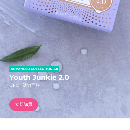
發貨國家
美國
預計送達日期
12/08/2026
FAQ™ Dual LED Panel
英國
預計送達日期
11/08/2026
熱門產品
西班牙
預計送達日期
11/08/2026
澳洲
預計送達日期
14/08/2026
ADVANCED COLLECTION 2.0
法國
預計送達日期
11/08/2026
Youth Junkie 2.0
特別優惠
暢銷產品
UFO
活力面膜
TM
德國
預計送達日期
11/08/2026
加拿大
預計送達日期
15/08/2026
立即購買
紅光療法
澳洲
預計送達日期
14/08/2026