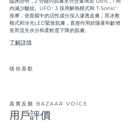
臨床證明，2 分鐘內肌膚水分含量增加 126%，1 周
內減少皺紋。UFO
3 採用解熱模式和 T-Sonic
TM
TM
按摩，使面膜中的活性成分深入滲透皮膚；而冰敷
模式和冷光LED緊致肌膚，直接作用於隨著年齡增
長而流失水分和柔軟度下降的肌膚。
了解詳情
猜你喜歡
真實反饋
BAZAAR VOICE
用戶評價