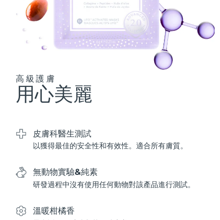
波蘭
預計送達日期
12/08/2026
葡萄牙
預計送達日期
11/08/2026
波多黎各
預計送達日期
13/08/2026
高級護膚
用心美麗
卡達
預計送達日期
12/08/2026
留尼旺
預計送達日期
16/08/2026
皮膚科醫生測試
羅馬尼亞
預計送達日期
11/08/2026
以獲得最佳的安全性和有效性。適合所有膚質。
俄羅斯
預計送達日期
19/08/2026
無動物實驗&純素
沙烏地阿拉伯
研發過程中沒有使用任何動物對該產品進行測試。
預計送達日期
12/08/2026
新加坡
預計送達日期
13/08/2026
溫暖柑橘香