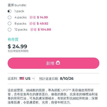
FAQ™ 101
FAQ™ 201
中國
LUNA™ 4 mini
面部提拉護理
預計送達日期
08/08/2026
NEW
選擇 bundle:
issa™ 4 smile
UFO™ 3 mini
Clinical anti-aging
LED mask
For young skin, T-zone
Premium anti-aging skincare
1 pack
哥倫比亞
預計送達日期
12/08/2026
Hybrid silicone sonic toothbrush
Red light therapy device for young skin
4 packs
節省
$ 14.99
生髮
肌膚年輕化
8 packs
節省
$ 49.92
克羅埃西亞
預計送達日期
08/08/2026
FAQ™ 102
FAQ™ 202
LUNA™ 4 go
BEAR™ 設備
FAQ™ 301
FAQ™ 501
12 packs
節省
$ 104.88
issa™ 4 baby
UFO™ 3 go
Advanced clinical anti-aging
LED mask
For travel or gym bag
All premium facelift devices
NEW
賽普勒斯
預計送達日期
09/08/2026
LED hair strengthening scalp massager
Full-Spectrum Red Light Therapy
For ages 0-3
Portable red light therapy
有存貨
$ 24.99
捷克
預計送達日期
08/08/2026
FAQ™ 103
FAQ™ 211
LUNA™護膚
保健品
包括增值稅和關稅
FAQ™ Scalp Serum
FAQ™ 502
issa™ Teeth Whitening Set
面膜
Luxurious clinical anti-aging set
Anti-aging neck & décolleté LED mask
Premium cleansers & balm
丹麥
預計送達日期
08/08/2026
Scalp recovery probiotic serum
Full-Spectrum Red Light Therapy
Dual LED + sonic device & 18% PAP gel
Rejuvenation & hydration
新增
專業治療
愛沙尼亞
預計送達日期
08/08/2026
FAQ™ P1 Primer
FAQ™ 221
LUNA™ 設備
FAQ™護膚品
8/10/26
US
ISSA™ 設備
运送到 :
預計送達日期:
UFO™ 設備
Manuka honey primer
Anti-aging LED hand mask
芬蘭
FAQ™ Red Light Serum
預計送達日期
08/08/2026
All facial cleansing devices
All FAQ™ skincare
All silicone sonic toothbrushes
All deep facial hydration devices
這款超豐富、絲絨般的面膜，專為搭配 UFO™ 美容儀使用而研
法國
預計送達日期
08/08/2026
脫毛
身體護理
發，含有促進再生的膠原蛋白、修復的勝肽、抗衰老的橄欖油和滋
FAQ™護膚品
FAQ™護膚品
養的荷荷巴油，可為肌膚深層補水，有助於對抗細紋和乾燥；深層
PEACH™ 2 Pro Max
BEAR™ 2 body
FAQ™產品
FAQ™ skincare
法屬玻里尼西亞
滋養肌膚，令肌膚柔軟、光滑，煥發年輕活力。
預計送達日期
12/08/2026
All FAQ™ skincare
All FAQ™ skincare