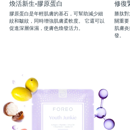
煥活新生-膠原蛋白
修復
中國澳門特別行政區
預計送達日期
10/08/2026
膠原蛋白是年輕肌膚的基石，可幫助減少細
勝肽對
紋和皺紋，同時增強肌膚柔軟度。 它還可以
關重要
馬來西亞
預計送達日期
11/08/2026
促進深層保濕，使膚色煥發活力。
肌膚炎
馬爾他
預計送達日期
08/08/2026
發。
墨西哥
預計送達日期
12/08/2026
摩納哥
預計送達日期
09/08/2026
荷蘭
預計送達日期
08/08/2026
紐西蘭
預計送達日期
08/08/2026
挪威
預計送達日期
08/08/2026
阿曼
預計送達日期
11/08/2026
菲律賓
預計送達日期
11/08/2026