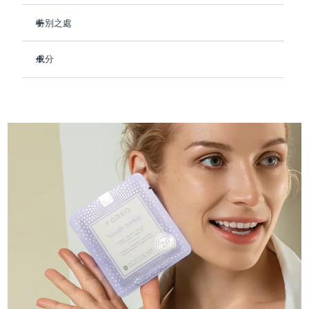
Professional IPL hair removal device
Microcurrent body toning
All hair treatments
All FAQ™ skincare
德國
預計送達日期
08/08/2026
特別之處
FAQ™產品
FAQ™產品
痘肌護理
眼部護理
臨床證明，使用後可保持肌膚水潤長達 8 小時。
直布羅陀
PEACH™ 2
LUNA™ 4 body
預計送達日期
12/08/2026
FAQ™ products
All anti-aging treatments
成分
All LED treatments
減少細紋和皺紋的出現 - 讓您的膚色看起來更年輕。
ESPADA™ 2 plus
BEAR™ 2 eyes & lips
IPL hair removal
Massaging body brush
All toning treatments
強化皮膚屏障，修復損傷，讓皮膚更加緊致。
Aqua/Water/Eau, Glycerin, Cetyl Ethylhexanoate, Butylene
希臘
預計送達日期
08/08/2026
Recurring acne LED therapy
Microcurrent line smoothing device
Glycol, Decyl Cocoate, Hydrolyzed Collagen,
即刻緩解紅腫，恢復健康膚色。
Butyrospermum Parkii (Shea) Butter, Olea Europaea
中國香港特別行政區
預計送達日期
09/08/2026
89%的天然成分，純素、零殘忍，適合所有膚質。
(Olive) Fruit Oil, Simmondsia Chinensis (Jojoba) Seed Oil,
PEACH™ 2 go
SUPERCHARGED™ serum
護發
毛孔護理
Tocopheryl Acetate, Tremella Fuciformis Sporocarp Extract,
ESPADA™ 2
IRIS™ 2
Travel-friendly IPL hair removal
Firming body serum
Carnosine, Palmitoyl Tripeptide-5, Panthenol, Allantoin,
匈牙利
LUNA™ 4 hair
預計送達日期
08/08/2026
KIWI™ derma
Dipotassium Glycyrrhizate, Adenosine, Glycereth-26,
Acne treatment device
Rejuvenating eye massager
NEW
Hydroxyacetophenone, Cetearyl Alcohol, Glyceryl Stearate,
2-in-1 LED scalp massager
Diamond microdermabrasion .
PEG-100 Stearate, Polysorbate 60, Tromethamine,
冰島
預計送達日期
09/08/2026
Caprylic/Capric Glycerides, Sorbitan Stearate, Acrylates/C10-
PEACH™ Cooling Prep Gel
30 Alkyl Acrylate Crosspolymer, Carbomer, Caprylyl Glycol,
ESPADA™ Blemish Solution
眼部護膚
牙齒美白
Cooling IPL hair removal gel
Xanthan Gum, Ethylhexylglycerin, Parfum/Fragrance
印尼
預計送達日期
06/08/2026
FLIP™ play advanced
KIWI™
Concentrated acne gel
Advanced eye care treatment
issa™ Teeth Whitening Set
LED light hairbrush
Blackhead remover
愛爾蘭
預計送達日期
08/08/2026
更多的
Dual LED + sonic device & 18% PAP gel
ESPADA™ 設備
眼部護理設備
曼島
預計送達日期
10/08/2026
LUNA™ Dual-Peptide Scalp
KIWI™ 皮肤护理
All acne treatment devices
All revitalizing eye massagers
Serum
issa™ Teeth Whitening Gel