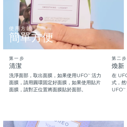
阿拉伯聯合大公國
預計送達日期
09/08/2026
英國
預計送達日期
08/08/2026
使用方法
簡單方便
美國
預計送達日期
09/08/2026
烏茲別克
預計送達日期
13/08/2026
第一步
第二步
清潔
煥新
越南
預計送達日期
14/08/2026
洗淨面部，取出面膜，如果使用UFO
活力
在 UF
TM
面膜，請用圓環固定好面膜，如果使用貼片
式，然
面膜，請對正位置將面膜貼於面部。
UFO
TM