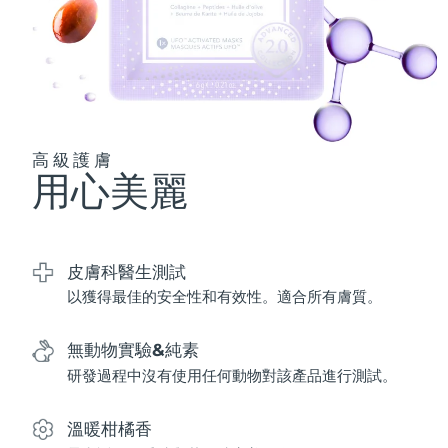
波蘭
預計送達日期
09/08/2026
葡萄牙
預計送達日期
08/08/2026
波多黎各
預計送達日期
10/08/2026
高級護膚
用心美麗
卡達
預計送達日期
09/08/2026
留尼旺
預計送達日期
13/08/2026
皮膚科醫生測試
羅馬尼亞
預計送達日期
08/08/2026
以獲得最佳的安全性和有效性。適合所有膚質。
俄羅斯
預計送達日期
16/08/2026
無動物實驗&純素
沙烏地阿拉伯
研發過程中沒有使用任何動物對該產品進行測試。
預計送達日期
09/08/2026
新加坡
預計送達日期
10/08/2026
溫暖柑橘香