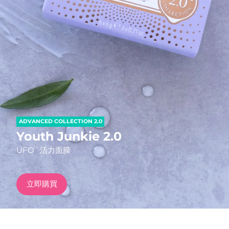
發貨國家
美國
預計送達日期
09/08/2026
FAQ™ Dual LED Panel
英國
預計送達日期
08/08/2026
熱門產品
西班牙
預計送達日期
08/08/2026
澳洲
預計送達日期
11/08/2026
ADVANCED COLLECTION 2.0
法國
預計送達日期
08/08/2026
Youth Junkie 2.0
特別優惠
暢銷產品
UFO
活力面膜
TM
德國
預計送達日期
08/08/2026
加拿大
預計送達日期
12/08/2026
立即購買
紅光療法
澳洲
預計送達日期
11/08/2026