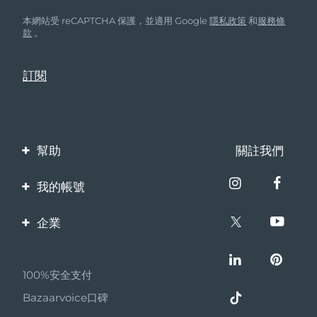
本網站受 reCAPTCHA 保護，並適用 Google
隱私政策
和
服務條
款
。
幫助
關註我們
聯繫我們
我的帳號
訂單與運輸
產品註冊
企業
保修與退換貨
客服支持
關於FOREO
常見問題
100%安全支付
夥伴計畫
電池資訊
Bazaarvoice口碑
聯盟新聞