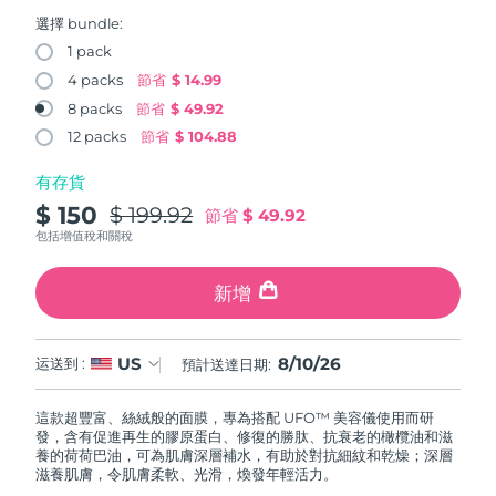
FAQ™ 101
FAQ™ 201
中國
LUNA™ 4 mini
面部提拉護理
預計送達日期
08/08/2026
NEW
選擇 bundle:
issa™ 4 smile
UFO™ 3 mini
Clinical anti-aging
LED mask
For young skin, T-zone
Premium anti-aging skincare
1 pack
哥倫比亞
預計送達日期
12/08/2026
Hybrid silicone sonic toothbrush
Red light therapy device for young skin
4 packs
節省
$ 14.99
生髮
肌膚年輕化
8 packs
節省
$ 49.92
克羅埃西亞
預計送達日期
08/08/2026
FAQ™ 102
FAQ™ 202
LUNA™ 4 go
BEAR™ 設備
FAQ™ 301
FAQ™ 501
12 packs
節省
$ 104.88
issa™ 4 baby
UFO™ 3 go
Advanced clinical anti-aging
LED mask
For travel or gym bag
All premium facelift devices
NEW
賽普勒斯
預計送達日期
09/08/2026
LED hair strengthening scalp massager
Full-Spectrum Red Light Therapy
For ages 0-3
Portable red light therapy
有存貨
$ 150
$ 199.92
捷克
節省
$ 49.92
預計送達日期
08/08/2026
FAQ™ 103
FAQ™ 211
LUNA™護膚
保健品
包括增值稅和關稅
FAQ™ Scalp Serum
FAQ™ 502
issa™ Teeth Whitening Set
面膜
Luxurious clinical anti-aging set
Anti-aging neck & décolleté LED mask
Premium cleansers & balm
丹麥
預計送達日期
08/08/2026
Scalp recovery probiotic serum
Full-Spectrum Red Light Therapy
Dual LED + sonic device & 18% PAP gel
Rejuvenation & hydration
新增
專業治療
愛沙尼亞
預計送達日期
08/08/2026
FAQ™ P1 Primer
FAQ™ 221
LUNA™ 設備
FAQ™護膚品
8/10/26
US
ISSA™ 設備
运送到 :
預計送達日期:
UFO™ 設備
Manuka honey primer
Anti-aging LED hand mask
芬蘭
FAQ™ Red Light Serum
預計送達日期
08/08/2026
All facial cleansing devices
All FAQ™ skincare
All silicone sonic toothbrushes
All deep facial hydration devices
這款超豐富、絲絨般的面膜，專為搭配 UFO™ 美容儀使用而研
法國
預計送達日期
08/08/2026
脫毛
身體護理
發，含有促進再生的膠原蛋白、修復的勝肽、抗衰老的橄欖油和滋
FAQ™護膚品
FAQ™護膚品
養的荷荷巴油，可為肌膚深層補水，有助於對抗細紋和乾燥；深層
PEACH™ 2 Pro Max
BEAR™ 2 body
FAQ™產品
FAQ™ skincare
法屬玻里尼西亞
滋養肌膚，令肌膚柔軟、光滑，煥發年輕活力。
預計送達日期
12/08/2026
All FAQ™ skincare
All FAQ™ skincare