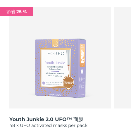
瑞典美膚護理
奧地利
預計送達日期
08/08/2026
節省 25 %
巴林
預計送達日期
09/08/2026
面部清潔
緊致提拉
比利時
預計送達日期
08/08/2026
LUNA™ 4 套裝
BEAR™ 2 套裝
百慕達
預計送達日期
14/08/2026
Anti-aging massage
Microcurrent toning
波士尼亞與赫塞哥維納
預計送達日期
11/08/2026
補水保濕
口腔護理
LUNA™ 4 Plus
BEAR™ 2 go
汶萊
預計送達日期
13/08/2026
UFO™ 3 套裝
issa™ 4
Massage, LED heating
Microcurrent toning on-the-go
FAQ™ 抗老護理
Deep facial hydration
Hybrid silicone sonic toothbrush
保加利亞
預計送達日期
08/08/2026
NEW
LUNA™ 4 Men
BEAR™ 2 eyes & lips
加拿大
預計送達日期
12/08/2026
UFO™ 3 LED
issa™ 4 plus
For men, anti-aging massage
Microcurrent line smoothing device
Near-infrared and red light therapy
Smart hybrid silicone sonic toothbrush
Youth Junkie 2.0 UFO™ 面膜
智利
預計送達日期
12/08/2026
device
抗老
LED 護理
48 x UFO activated masks per pack