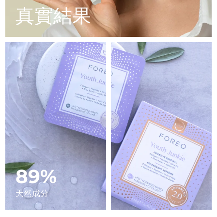
Advanced pore care essentials
以色列
預計送達日期
12/08/2026
For healthy hair
真實結果
18% PAP
護膚品
男士
義大利
預計送達日期
08/08/2026
日本
預計送達日期
11/08/2026
澤西島
預計送達日期
13/08/2026
全部購買
哈薩克
預計送達日期
10/08/2026
FOREO APP
科威特
預計送達日期
08/08/2026
關於我們
拉脫維亞
預計送達日期
08/08/2026
黎巴嫩
預計送達日期
09/08/2026
89%
立陶宛
預計送達日期
08/08/2026
天然成分
盧森堡
預計送達日期
08/08/2026