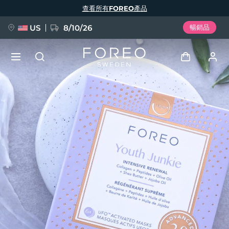
移
查看所有FOREO產品
至
主
內
容
US
8/10/26
暢銷品
新品
登入
語言
BREAKING NEWS
用戶信息
English
Deutsch
Español
我的設備
FAQ™ Pure Beauty-Tech Elixir
Français
Italiano
Português
我的訂單
Polski
Svenska
Русский
Türkçe
简体中文
繁體中文
我的地址
issa™ Teeth Whitening Set
我的訂閱