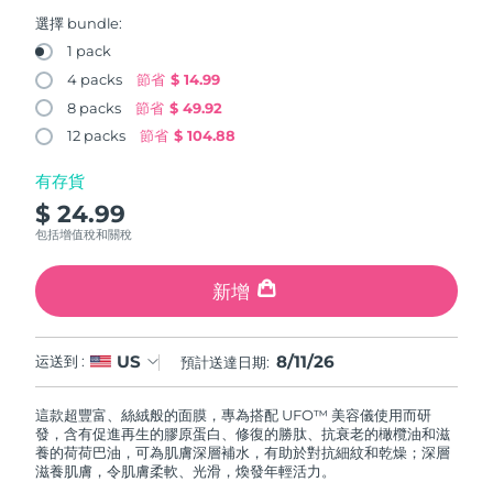
FAQ™ 101
FAQ™ 201
中國
LUNA™ 4 mini
面部提拉護理
預計送達日期
8/10/26
NEW
選擇 bundle:
issa™ 4 smile
UFO™ 3 mini
Clinical anti-aging
LED mask
For young skin, T-zone
Premium anti-aging skincare
1 pack
哥倫比亞
預計送達日期
8/14/26
Hybrid silicone sonic toothbrush
Red light therapy device for young skin
4 packs
節省
$ 14.99
生髮
肌膚年輕化
8 packs
節省
$ 49.92
克羅埃西亞
預計送達日期
8/10/26
FAQ™ 102
FAQ™ 202
LUNA™ 4 go
BEAR™ 設備
FAQ™ 301
FAQ™ 501
12 packs
節省
$ 104.88
issa™ 4 baby
UFO™ 3 go
Advanced clinical anti-aging
LED mask
For travel or gym bag
All premium facelift devices
NEW
賽普勒斯
預計送達日期
8/11/26
LED hair strengthening scalp massager
Full-Spectrum Red Light Therapy
For ages 0-3
Portable red light therapy
有存貨
$ 24.99
捷克
預計送達日期
8/10/26
FAQ™ 103
FAQ™ 211
LUNA™護膚
保健品
包括增值稅和關稅
FAQ™ Scalp Serum
FAQ™ 502
issa™ Teeth Whitening Set
面膜
Luxurious clinical anti-aging set
Anti-aging neck & décolleté LED mask
Premium cleansers & balm
丹麥
預計送達日期
8/10/26
Scalp recovery probiotic serum
Full-Spectrum Red Light Therapy
Dual LED + sonic device & 18% PAP gel
Rejuvenation & hydration
新增
專業治療
愛沙尼亞
預計送達日期
8/10/26
FAQ™ P1 Primer
FAQ™ 221
LUNA™ 設備
FAQ™護膚品
8/11/26
US
ISSA™ 設備
运送到 :
預計送達日期:
UFO™ 設備
Manuka honey primer
Anti-aging LED hand mask
芬蘭
FAQ™ Red Light Serum
預計送達日期
8/10/26
All facial cleansing devices
All FAQ™ skincare
All silicone sonic toothbrushes
All deep facial hydration devices
這款超豐富、絲絨般的面膜，專為搭配 UFO™ 美容儀使用而研
法國
預計送達日期
8/10/26
脫毛
身體護理
發，含有促進再生的膠原蛋白、修復的勝肽、抗衰老的橄欖油和滋
FAQ™護膚品
FAQ™護膚品
養的荷荷巴油，可為肌膚深層補水，有助於對抗細紋和乾燥；深層
PEACH™ 2 Pro Max
BEAR™ 2 body
FAQ™產品
FAQ™ skincare
法屬玻里尼西亞
滋養肌膚，令肌膚柔軟、光滑，煥發年輕活力。
預計送達日期
8/14/26
All FAQ™ skincare
All FAQ™ skincare