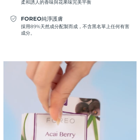
柔和誘人的香味與花果味完美平衡
斯洛伐克
預計送達日期
8/10/26
FOREO純淨護膚
斯洛維尼亞
預計送達日期
8/10/26
採用89%天然成分配製而成，不含黑名單上任何有害
成分。
南非
預計送達日期
8/18/26
南韓
預計送達日期
8/12/26
西班牙
預計送達日期
8/10/26
瑞典
預計送達日期
8/10/26
瑞士
預計送達日期
8/10/26
台灣
預計送達日期
8/15/26
泰國
預計送達日期
8/14/26
土耳其
預計送達日期
8/11/26