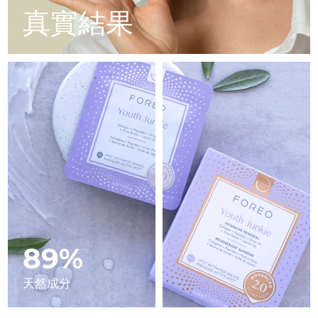
Advanced pore care essentials
以色列
預計送達日期
8/14/26
For healthy hair
真實結果
18% PAP
護膚品
男士
義大利
預計送達日期
8/10/26
日本
預計送達日期
8/13/26
澤西島
預計送達日期
8/15/26
全部購買
哈薩克
預計送達日期
8/12/26
FOREO APP
科威特
預計送達日期
8/10/26
關於我們
拉脫維亞
預計送達日期
8/10/26
黎巴嫩
預計送達日期
8/11/26
89%
立陶宛
預計送達日期
8/10/26
天然成分
盧森堡
預計送達日期
8/10/26