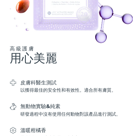
波蘭
預計送達日期
8/11/26
葡萄牙
預計送達日期
8/10/26
波多黎各
預計送達日期
8/12/26
高級護膚
用心美麗
卡達
預計送達日期
8/11/26
留尼旺
預計送達日期
8/15/26
皮膚科醫生測試
羅馬尼亞
預計送達日期
8/10/26
以獲得最佳的安全性和有效性。適合所有膚質。
俄羅斯
預計送達日期
8/18/26
無動物實驗&純素
沙烏地阿拉伯
研發過程中沒有使用任何動物對該產品進行測試。
預計送達日期
8/11/26
新加坡
預計送達日期
8/12/26
溫暖柑橘香