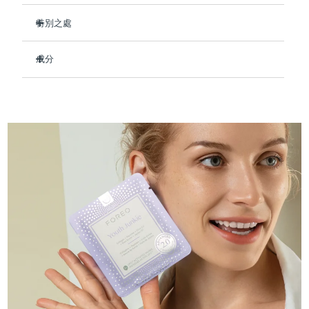
Professional IPL hair removal device
Microcurrent body toning
All hair treatments
All FAQ™ skincare
德國
預計送達日期
8/10/26
特別之處
FAQ™產品
FAQ™產品
痘肌護理
眼部護理
臨床證明，使用後可保持肌膚水潤長達 8 小時。
直布羅陀
PEACH™ 2
LUNA™ 4 body
預計送達日期
8/14/26
FAQ™ products
All anti-aging treatments
成分
All LED treatments
減少細紋和皺紋的出現 - 讓您的膚色看起來更年輕。
ESPADA™ 2 plus
BEAR™ 2 eyes & lips
IPL hair removal
Massaging body brush
All toning treatments
強化皮膚屏障，修復損傷，讓皮膚更加緊致。
Aqua/Water/Eau, Glycerin, Cetyl Ethylhexanoate, Butylene
希臘
預計送達日期
8/10/26
Recurring acne LED therapy
Microcurrent line smoothing device
Glycol, Decyl Cocoate, Hydrolyzed Collagen,
即刻緩解紅腫，恢復健康膚色。
Butyrospermum Parkii (Shea) Butter, Olea Europaea
中國香港特別行政區
預計送達日期
8/11/26
89%的天然成分，純素、零殘忍，適合所有膚質。
(Olive) Fruit Oil, Simmondsia Chinensis (Jojoba) Seed Oil,
PEACH™ 2 go
SUPERCHARGED™ serum
護發
毛孔護理
Tocopheryl Acetate, Tremella Fuciformis Sporocarp Extract,
ESPADA™ 2
IRIS™ 2
Travel-friendly IPL hair removal
Firming body serum
Carnosine, Palmitoyl Tripeptide-5, Panthenol, Allantoin,
匈牙利
LUNA™ 4 hair
預計送達日期
8/10/26
KIWI™ derma
Dipotassium Glycyrrhizate, Adenosine, Glycereth-26,
Acne treatment device
Rejuvenating eye massager
NEW
Hydroxyacetophenone, Cetearyl Alcohol, Glyceryl Stearate,
2-in-1 LED scalp massager
Diamond microdermabrasion .
PEG-100 Stearate, Polysorbate 60, Tromethamine,
冰島
預計送達日期
8/11/26
Caprylic/Capric Glycerides, Sorbitan Stearate, Acrylates/C10-
PEACH™ Cooling Prep Gel
30 Alkyl Acrylate Crosspolymer, Carbomer, Caprylyl Glycol,
ESPADA™ Blemish Solution
眼部護膚
牙齒美白
Cooling IPL hair removal gel
Xanthan Gum, Ethylhexylglycerin, Parfum/Fragrance
印尼
預計送達日期
8/8/26
FLIP™ play advanced
KIWI™
Concentrated acne gel
Advanced eye care treatment
issa™ Teeth Whitening Set
LED light hairbrush
Blackhead remover
愛爾蘭
預計送達日期
8/10/26
更多的
Dual LED + sonic device & 18% PAP gel
ESPADA™ 設備
眼部護理設備
曼島
預計送達日期
8/12/26
LUNA™ Dual-Peptide Scalp
KIWI™ 皮肤护理
All acne treatment devices
All revitalizing eye massagers
Serum
issa™ Teeth Whitening Gel