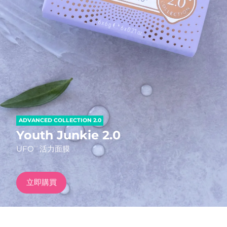
發貨國家
美國
預計送達日期
8/11/26
FAQ™ Dual LED Panel
英國
預計送達日期
8/10/26
熱門產品
西班牙
預計送達日期
8/10/26
澳洲
預計送達日期
8/13/26
ADVANCED COLLECTION 2.0
法國
預計送達日期
8/10/26
Youth Junkie 2.0
特別優惠
暢銷產品
UFO
活力面膜
TM
德國
預計送達日期
8/10/26
加拿大
預計送達日期
8/14/26
立即購買
紅光療法
澳洲
預計送達日期
8/13/26