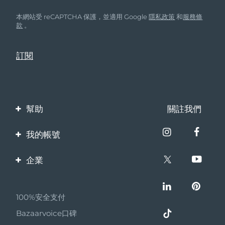
本網站受 reCAPTCHA 保護，並適用 Google
隱私政策
和
服務條
款
。
幫助
關註我們
聯繫我們
我的帳號
訂單與運輸
產品註冊
企業
保修與退換貨
客服支持
關於FOREO
常見問題
100%安全支付
夥伴計畫
電池資訊
Bazaarvoice口碑
聯盟新聞