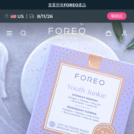
移
查看所有FOREO產品
至
主
內
容
US
8/11/26
暢銷品
新品
登入
語言
BREAKING NEWS
用戶信息
English
Deutsch
Español
我的設備
FAQ™ Pure Beauty-Tech Elixir
Français
Italiano
Português
我的訂單
Polski
Svenska
Русский
Türkçe
简体中文
繁體中文
我的地址
issa™ Teeth Whitening Set
我的訂閱