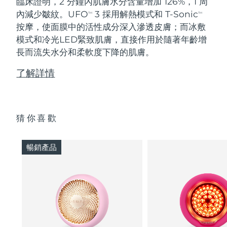
臨床證明，2 分鐘內肌膚水分含量增加 126%，1 周
內減少皺紋。UFO
3 採用解熱模式和 T-Sonic
TM
TM
按摩，使面膜中的活性成分深入滲透皮膚；而冰敷
模式和冷光LED緊致肌膚，直接作用於隨著年齡增
長而流失水分和柔軟度下降的肌膚。
了解詳情
猜你喜歡
暢銷產品