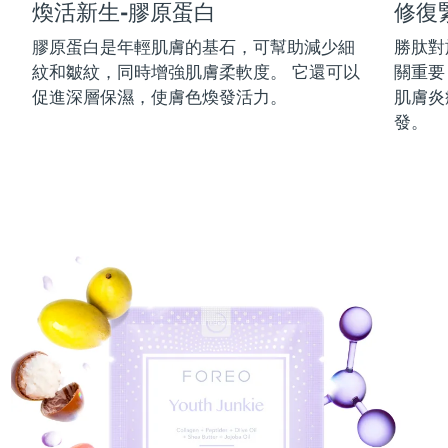
煥活新生-膠原蛋白
修復
中國澳門特別行政區
預計送達日期
8/12/26
膠原蛋白是年輕肌膚的基石，可幫助減少細
勝肽對
紋和皺紋，同時增強肌膚柔軟度。 它還可以
關重要
馬來西亞
預計送達日期
8/13/26
促進深層保濕，使膚色煥發活力。
肌膚炎
馬爾他
預計送達日期
8/10/26
發。
墨西哥
預計送達日期
8/14/26
摩納哥
預計送達日期
8/11/26
荷蘭
預計送達日期
8/10/26
紐西蘭
預計送達日期
8/10/26
挪威
預計送達日期
8/10/26
阿曼
預計送達日期
8/13/26
菲律賓
預計送達日期
8/13/26