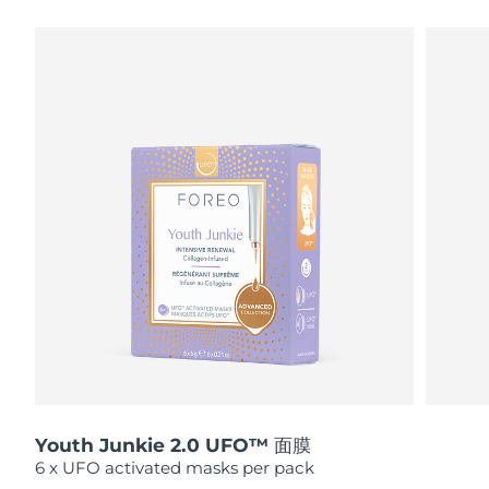
瑞典美膚護理
奧地利
預計送達日期
8/10/26
巴林
預計送達日期
8/11/26
面部清潔
緊致提拉
比利時
預計送達日期
8/10/26
LUNA™ 4 套裝
BEAR™ 2 套裝
百慕達
預計送達日期
8/16/26
Anti-aging massage
Microcurrent toning
波士尼亞與赫塞哥維納
預計送達日期
8/13/26
補水保濕
口腔護理
LUNA™ 4 Plus
BEAR™ 2 go
汶萊
預計送達日期
8/15/26
UFO™ 3 套裝
issa™ 4
Massage, LED heating
Microcurrent toning on-the-go
FAQ™ 抗老護理
Deep facial hydration
Hybrid silicone sonic toothbrush
保加利亞
預計送達日期
8/10/26
NEW
LUNA™ 4 Men
BEAR™ 2 eyes & lips
加拿大
預計送達日期
8/14/26
UFO™ 3 LED
issa™ 4 plus
For men, anti-aging massage
Microcurrent line smoothing device
Near-infrared and red light therapy
Smart hybrid silicone sonic toothbrush
Youth Junkie 2.0 UFO™ 面膜
智利
預計送達日期
8/14/26
device
抗老
LED 護理
6 x UFO activated masks per pack