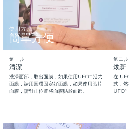
阿拉伯聯合大公國
預計送達日期
8/11/26
英國
預計送達日期
8/10/26
使用方法
簡單方便
美國
預計送達日期
8/11/26
烏茲別克
預計送達日期
8/15/26
第一步
第二步
清潔
煥新
越南
預計送達日期
8/16/26
洗淨面部，取出面膜，如果使用UFO
活力
在 UF
TM
面膜，請用圓環固定好面膜，如果使用貼片
式，然
面膜，請對正位置將面膜貼於面部。
UFO
TM