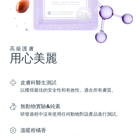
波蘭
預計送達日期
8/11/26
葡萄牙
預計送達日期
8/10/26
波多黎各
預計送達日期
8/12/26
高級護膚
用心美麗
卡達
預計送達日期
8/11/26
留尼旺
預計送達日期
8/15/26
皮膚科醫生測試
羅馬尼亞
預計送達日期
8/10/26
以獲得最佳的安全性和有效性。適合所有膚質。
俄羅斯
預計送達日期
8/18/26
無動物實驗&純素
沙烏地阿拉伯
研發過程中沒有使用任何動物對該產品進行測試。
預計送達日期
8/11/26
新加坡
預計送達日期
8/12/26
溫暖柑橘香