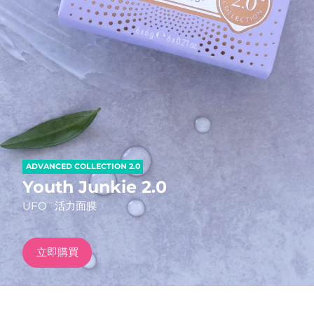
發貨國家
美國
預計送達日期
8/11/26
FAQ™ Dual LED Panel
英國
預計送達日期
8/10/26
熱門產品
西班牙
預計送達日期
8/10/26
澳洲
預計送達日期
8/13/26
ADVANCED COLLECTION 2.0
法國
預計送達日期
8/10/26
Youth Junkie 2.0
特別優惠
暢銷產品
UFO
活力面膜
TM
德國
預計送達日期
8/10/26
加拿大
預計送達日期
8/14/26
立即購買
紅光療法
澳洲
預計送達日期
8/13/26