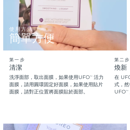
阿拉伯聯合大公國
預計送達日期
8/11/26
英國
預計送達日期
8/10/26
使用方法
簡單方便
美國
預計送達日期
8/11/26
烏茲別克
預計送達日期
8/15/26
第一步
第二步
清潔
煥新
越南
預計送達日期
8/16/26
洗淨面部，取出面膜，如果使用UFO
活力
在 UF
TM
面膜，請用圓環固定好面膜，如果使用貼片
式，然
面膜，請對正位置將面膜貼於面部。
UFO
TM