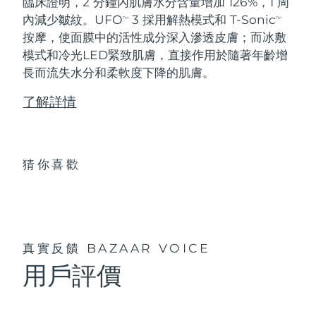
臨床證明，2 分鐘內肌膚水分含量增加 126%，1 周
內減少皺紋。UFO
3 採用解熱模式和 T-Sonic
TM
TM
按摩，使面膜中的活性成分深入滲透皮膚；而冰敷
模式和冷光LED緊致肌膚，直接作用於隨著年齡增
長而流失水分和柔軟度下降的肌膚。
了解詳情
猜你喜歡
真實反饋
BAZAAR VOICE
用戶評價