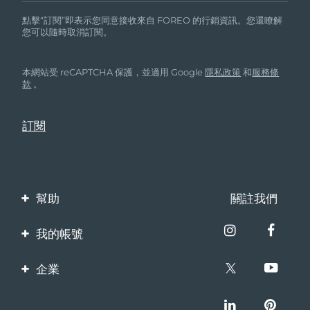
點擊“訂閱”即表示您同意接收來自 FOREO 的行銷資訊。您還瞭解
您可以隨時取消訂閱。
本網站受 reCAPTCHA 保護，並適用 Google
隱私政策
和
服務條
款
。
幫助
關註我們
聯繫我們
我的帳號
訂單與運輸
產品註冊
企業
保修與退換貨
客服支持
關於FOREO
常見問題