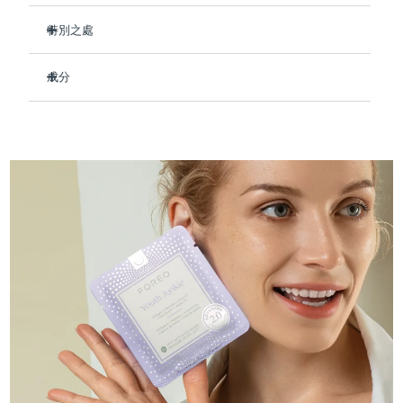
Professional IPL hair removal device
Microcurrent body toning
All hair treatments
All FAQ™ skincare
德國
預計送達日期
8/10/26
特別之處
FAQ™產品
FAQ™產品
痘肌護理
眼部護理
臨床證明，使用後可保持肌膚水潤長達 8 小時。
直布羅陀
PEACH™ 2
LUNA™ 4 body
預計送達日期
8/14/26
FAQ™ products
All anti-aging treatments
成分
All LED treatments
減少細紋和皺紋的出現 - 讓您的膚色看起來更年輕。
ESPADA™ 2 plus
BEAR™ 2 eyes & lips
IPL hair removal
Massaging body brush
All toning treatments
強化皮膚屏障，修復損傷，讓皮膚更加緊致。
Aqua/Water/Eau, Glycerin, Cetyl Ethylhexanoate, Butylene
希臘
預計送達日期
8/10/26
Recurring acne LED therapy
Microcurrent line smoothing device
Glycol, Decyl Cocoate, Hydrolyzed Collagen,
即刻緩解紅腫，恢復健康膚色。
Butyrospermum Parkii (Shea) Butter, Olea Europaea
中國香港特別行政區
預計送達日期
8/11/26
89%的天然成分，純素、零殘忍，適合所有膚質。
(Olive) Fruit Oil, Simmondsia Chinensis (Jojoba) Seed Oil,
PEACH™ 2 go
SUPERCHARGED™ serum
護發
毛孔護理
Tocopheryl Acetate, Tremella Fuciformis Sporocarp Extract,
ESPADA™ 2
IRIS™ 2
Travel-friendly IPL hair removal
Firming body serum
Carnosine, Palmitoyl Tripeptide-5, Panthenol, Allantoin,
匈牙利
LUNA™ 4 hair
預計送達日期
8/10/26
KIWI™ derma
Dipotassium Glycyrrhizate, Adenosine, Glycereth-26,
Acne treatment device
Rejuvenating eye massager
NEW
Hydroxyacetophenone, Cetearyl Alcohol, Glyceryl Stearate,
2-in-1 LED scalp massager
Diamond microdermabrasion .
PEG-100 Stearate, Polysorbate 60, Tromethamine,
冰島
預計送達日期
8/11/26
Caprylic/Capric Glycerides, Sorbitan Stearate, Acrylates/C10-
PEACH™ Cooling Prep Gel
30 Alkyl Acrylate Crosspolymer, Carbomer, Caprylyl Glycol,
ESPADA™ Blemish Solution
眼部護膚
牙齒美白
Cooling IPL hair removal gel
Xanthan Gum, Ethylhexylglycerin, Parfum/Fragrance
印尼
預計送達日期
8/8/26
FLIP™ play advanced
KIWI™
Concentrated acne gel
Advanced eye care treatment
issa™ Teeth Whitening Set
LED light hairbrush
Blackhead remover
愛爾蘭
預計送達日期
8/10/26
更多的
Dual LED + sonic device & 18% PAP gel
ESPADA™ 設備
眼部護理設備
曼島
預計送達日期
8/12/26
LUNA™ Dual-Peptide Scalp
KIWI™ 皮肤护理
All acne treatment devices
All revitalizing eye massagers
Serum
issa™ Teeth Whitening Gel