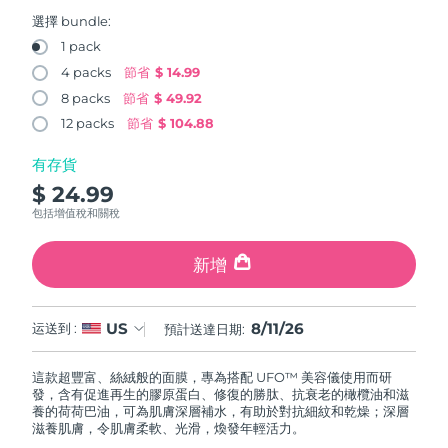
FAQ™ 101
FAQ™ 201
中國
LUNA™ 4 mini
面部提拉護理
預計送達日期
8/10/26
NEW
選擇 bundle:
issa™ 4 smile
UFO™ 3 mini
Clinical anti-aging
LED mask
For young skin, T-zone
Premium anti-aging skincare
1 pack
哥倫比亞
預計送達日期
8/14/26
Hybrid silicone sonic toothbrush
Red light therapy device for young skin
4 packs
節省
$ 14.99
生髮
肌膚年輕化
8 packs
節省
$ 49.92
克羅埃西亞
預計送達日期
8/10/26
FAQ™ 102
FAQ™ 202
LUNA™ 4 go
BEAR™ 設備
FAQ™ 301
FAQ™ 501
12 packs
節省
$ 104.88
issa™ 4 baby
UFO™ 3 go
Advanced clinical anti-aging
LED mask
For travel or gym bag
All premium facelift devices
NEW
賽普勒斯
預計送達日期
8/11/26
LED hair strengthening scalp massager
Full-Spectrum Red Light Therapy
For ages 0-3
Portable red light therapy
有存貨
$ 24.99
捷克
預計送達日期
8/10/26
FAQ™ 103
FAQ™ 211
LUNA™護膚
保健品
包括增值稅和關稅
FAQ™ Scalp Serum
FAQ™ 502
issa™ Teeth Whitening Set
面膜
Luxurious clinical anti-aging set
Anti-aging neck & décolleté LED mask
Premium cleansers & balm
丹麥
預計送達日期
8/10/26
Scalp recovery probiotic serum
Full-Spectrum Red Light Therapy
Dual LED + sonic device & 18% PAP gel
Rejuvenation & hydration
新增
專業治療
愛沙尼亞
預計送達日期
8/10/26
FAQ™ P1 Primer
FAQ™ 221
LUNA™ 設備
FAQ™護膚品
8/11/26
US
ISSA™ 設備
运送到 :
預計送達日期:
UFO™ 設備
Manuka honey primer
Anti-aging LED hand mask
芬蘭
FAQ™ Red Light Serum
預計送達日期
8/10/26
All facial cleansing devices
All FAQ™ skincare
All silicone sonic toothbrushes
All deep facial hydration devices
這款超豐富、絲絨般的面膜，專為搭配 UFO™ 美容儀使用而研
法國
預計送達日期
8/10/26
脫毛
身體護理
發，含有促進再生的膠原蛋白、修復的勝肽、抗衰老的橄欖油和滋
FAQ™護膚品
FAQ™護膚品
養的荷荷巴油，可為肌膚深層補水，有助於對抗細紋和乾燥；深層
PEACH™ 2 Pro Max
BEAR™ 2 body
FAQ™產品
FAQ™ skincare
法屬玻里尼西亞
滋養肌膚，令肌膚柔軟、光滑，煥發年輕活力。
預計送達日期
8/14/26
All FAQ™ skincare
All FAQ™ skincare