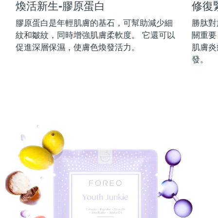
煥活新生-膠原蛋白
修復
中國澳門特別行政區
預計送達日期
8/12/26
膠原蛋白是年輕肌膚的基石，可幫助減少細
勝肽對
紋和皺紋，同時增強肌膚柔軟度。 它還可以
關重要
馬來西亞
預計送達日期
8/13/26
促進深層保濕，使膚色煥發活力。
肌膚炎
馬爾他
預計送達日期
8/10/26
發。
墨西哥
預計送達日期
8/14/26
摩納哥
預計送達日期
8/11/26
荷蘭
預計送達日期
8/10/26
紐西蘭
預計送達日期
8/10/26
挪威
預計送達日期
8/10/26
阿曼
預計送達日期
8/13/26
菲律賓
預計送達日期
8/13/26