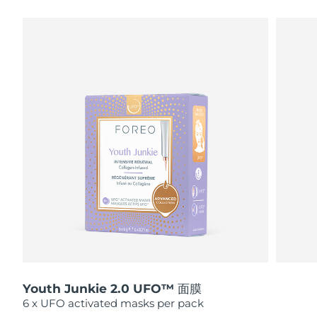
瑞典美膚護理
奧地利
預計送達日期
8/10/26
巴林
預計送達日期
8/11/26
面部清潔
緊致提拉
比利時
預計送達日期
8/10/26
LUNA™ 4 套裝
BEAR™ 2 套裝
百慕達
預計送達日期
8/16/26
Anti-aging massage
Microcurrent toning
波士尼亞與赫塞哥維納
預計送達日期
8/13/26
補水保濕
口腔護理
LUNA™ 4 Plus
BEAR™ 2 go
汶萊
預計送達日期
8/15/26
UFO™ 3 套裝
issa™ 4
Massage, LED heating
Microcurrent toning on-the-go
FAQ™ 抗老護理
Deep facial hydration
Hybrid silicone sonic toothbrush
保加利亞
預計送達日期
8/10/26
NEW
LUNA™ 4 Men
BEAR™ 2 eyes & lips
加拿大
預計送達日期
8/14/26
UFO™ 3 LED
issa™ 4 plus
For men, anti-aging massage
Microcurrent line smoothing device
Near-infrared and red light therapy
Smart hybrid silicone sonic toothbrush
Youth Junkie 2.0 UFO™ 面膜
智利
預計送達日期
8/14/26
device
抗老
LED 護理
6 x UFO activated masks per pack