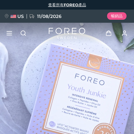
移
查看所有FOREO產品
至
主
內
容
US
11/08/2026
暢銷品
新品
登入
語言
BREAKING NEWS
用戶信息
English
Deutsch
Español
我的設備
FAQ™ Pure Beauty-Tech Elixir
Français
Italiano
Português
我的訂單
Polski
Svenska
Русский
Türkçe
简体中文
繁體中文
我的地址
issa™ Teeth Whitening Set
我的訂閱