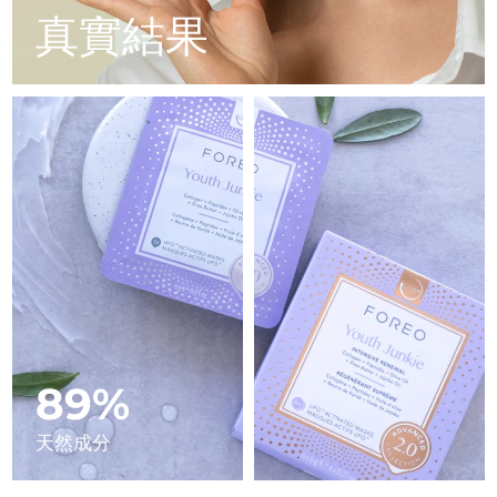
Advanced pore care essentials
以色列
預計送達日期
8/14/26
For healthy hair
真實結果
18% PAP
護膚品
男士
義大利
預計送達日期
8/10/26
日本
預計送達日期
8/13/26
澤西島
預計送達日期
8/15/26
全部購買
哈薩克
預計送達日期
8/12/26
FOREO APP
科威特
預計送達日期
8/10/26
關於我們
拉脫維亞
預計送達日期
8/10/26
黎巴嫩
預計送達日期
8/11/26
89%
立陶宛
預計送達日期
8/10/26
天然成分
盧森堡
預計送達日期
8/10/26