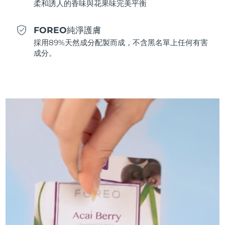
柔和誘人的香味與花果味完美平衡
斯洛伐克
預計送達日期
8/10/26
FOREO純淨護膚
斯洛維尼亞
預計送達日期
8/10/26
採用89%天然成分配製而成，不含黑名單上任何有害
成分。
南非
預計送達日期
8/18/26
南韓
預計送達日期
8/12/26
西班牙
預計送達日期
8/10/26
瑞典
預計送達日期
8/10/26
瑞士
預計送達日期
8/10/26
台灣
預計送達日期
8/15/26
泰國
預計送達日期
8/14/26
土耳其
預計送達日期
8/11/26