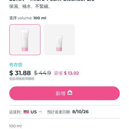
FAQ™ 101
FAQ™ 201
中國
LUNA™ 4 mini
面部提拉護理
預計送達日期
08/08/2026
5
NEW
保濕、補水、不緊繃。
issa™ 4 smile
stars,
UFO™ 3 mini
Clinical anti-aging
LED mask
For young skin, T-zone
Premium anti-aging skincare
average
哥倫比亞
預計送達日期
12/08/2026
Hybrid silicone sonic toothbrush
Red light therapy device for young skin
rating
選擇 volume:
100 ml
value.
生髮
肌膚年輕化
Read
克羅埃西亞
預計送達日期
08/08/2026
FAQ™ 102
FAQ™ 202
LUNA™ 4 go
BEAR™ 設備
a
FAQ™ 301
FAQ™ 501
Review.
issa™ 4 baby
UFO™ 3 go
Advanced clinical anti-aging
LED mask
For travel or gym bag
All premium facelift devices
NEW
Same
賽普勒斯
預計送達日期
09/08/2026
LED hair strengthening scalp massager
Full-Spectrum Red Light Therapy
page
For ages 0-3
Portable red light therapy
link.
捷克
預計送達日期
08/08/2026
FAQ™ 103
FAQ™ 211
LUNA™護膚
保健品
有存貨
FAQ™ Scalp Serum
FAQ™ 502
issa™ Teeth Whitening Set
面膜
Luxurious clinical anti-aging set
Anti-aging neck & décolleté LED mask
Premium cleansers & balm
丹麥
預計送達日期
08/08/2026
$ 31.88
$ 44.9
Scalp recovery probiotic serum
Full-Spectrum Red Light Therapy
節省
$ 13.02
Dual LED + sonic device & 18% PAP gel
Rejuvenation & hydration
專業治療
包括增值稅和關稅
愛沙尼亞
預計送達日期
08/08/2026
FAQ™ P1 Primer
FAQ™ 221
LUNA™ 設備
新增
FAQ™護膚品
ISSA™ 設備
UFO™ 設備
Manuka honey primer
Anti-aging LED hand mask
芬蘭
FAQ™ Red Light Serum
預計送達日期
08/08/2026
All facial cleansing devices
All FAQ™ skincare
All silicone sonic toothbrushes
All deep facial hydration devices
法國
預計送達日期
08/08/2026
脫毛
身體護理
8/10/26
US
运送到 :
預計送達日期:
FAQ™護膚品
FAQ™護膚品
PEACH™ 2 Pro Max
BEAR™ 2 body
FAQ™產品
FAQ™ skincare
法屬玻里尼西亞
預計送達日期
12/08/2026
All FAQ™ skincare
All FAQ™ skincare
100 ml