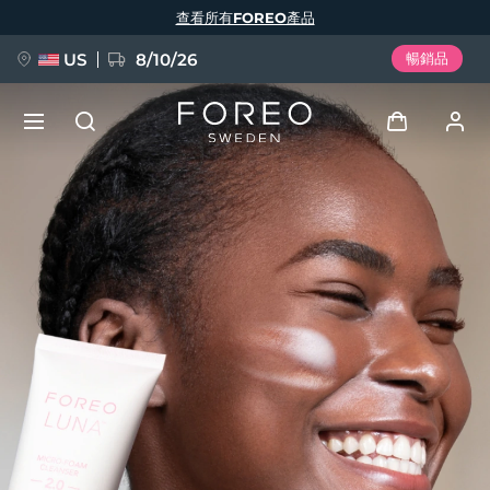
移
查看所有FOREO產品
至
主
內
容
US
8/10/26
暢銷品
新品
登入
語言
BREAKING NEWS
用戶信息
English
Deutsch
Español
我的設備
FAQ™ Pure Beauty-Tech Elixir
Français
Italiano
Português
我的訂單
Polski
Svenska
Русский
Türkçe
简体中文
繁體中文
我的地址
issa™ Teeth Whitening Set
我的訂閱