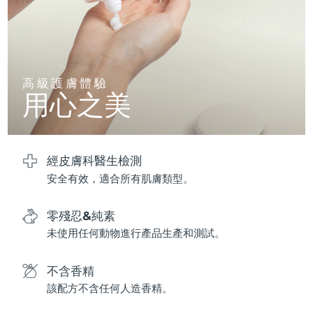
波蘭
預計送達日期
09/08/2026
葡萄牙
預計送達日期
08/08/2026
高級護膚體驗
用心之美
波多黎各
預計送達日期
10/08/2026
卡達
預計送達日期
09/08/2026
經皮膚科醫生檢測
留尼旺
預計送達日期
13/08/2026
安全有效，適合所有肌膚類型。
羅馬尼亞
預計送達日期
08/08/2026
零殘忍&純素
俄羅斯
預計送達日期
16/08/2026
未使用任何動物進行產品生產和測試。
沙烏地阿拉伯
預計送達日期
09/08/2026
不含香精
該配方不含任何人造香精。
新加坡
預計送達日期
10/08/2026