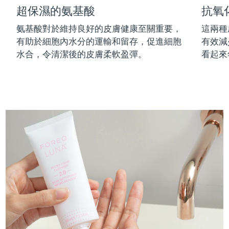
超保濕的氨基酸
抗氧
中國澳門特別行政區
預計送達日期
10/08/2026
氨基酸對於維持良好的皮膚健康至關重要，
這兩種
馬來西亞
預計送達日期
11/08/2026
有助於細胞內水分的運輸和留存，促進細胞
有效減
水合，令清潔後的皮膚柔軟盈彈。
看起來
馬爾他
預計送達日期
08/08/2026
墨西哥
預計送達日期
12/08/2026
摩納哥
預計送達日期
09/08/2026
荷蘭
預計送達日期
08/08/2026
紐西蘭
預計送達日期
08/08/2026
挪威
預計送達日期
08/08/2026
阿曼
預計送達日期
11/08/2026
菲律賓
預計送達日期
11/08/2026