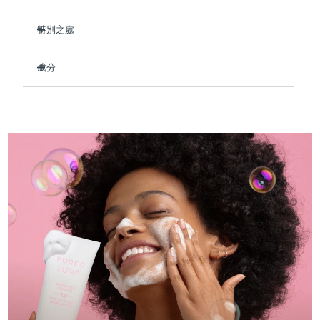
Professional IPL hair removal device
Microcurrent body toning
All hair treatments
All FAQ™ skincare
德國
預計送達日期
08/08/2026
特別之處
FAQ™產品
FAQ™產品
痘肌護理
眼部護理
直布羅陀
PEACH™ 2
LUNA™ 4 body
預計送達日期
12/08/2026
配方含有87%天然成分。
FAQ™ products
All anti-aging treatments
All LED treatments
成分
ESPADA™ 2 plus
BEAR™ 2 eyes & lips
修復受損皮膚並保留皮膚細胞的水分。
IPL hair removal
Massaging body brush
All toning treatments
希臘
預計送達日期
08/08/2026
Recurring acne LED therapy
Microcurrent line smoothing device
減少紫外線造成的傷害並淡化色素沉著。
Aqua/Water/Eau, Glycerin, Sodium Cocoyl Glycinate,
Cocamidopropyl Betaine, PEG-150 Distearate, 1,2-
恢復皮膚的水分屏障，舒緩粗糙和受刺激的肌膚。
Hexanediol, Glycol Distearate, Disodium
中國香港特別行政區
預計送達日期
09/08/2026
PEACH™ 2 go
SUPERCHARGED™ serum
令肌膚平衡、年輕、強韌。
護發
Cocoamphodiacetate, Olive Oil PEG-7 Esters, Sodium
毛孔護理
ESPADA™ 2
IRIS™ 2
Chloride, Polyquaternium-7, Glutamic Acid, Hexylene
Travel-friendly IPL hair removal
Firming body serum
Glycol, Carbomer, Pullulan, Tocopheryl Acetate, Saccharide
匈牙利
LUNA™ 4 hair
預計送達日期
08/08/2026
KIWI™ derma
Acne treatment device
Rejuvenating eye massager
Hydrolysate, Ethylhexylglycerin, Portulaca Oleracea Extract,
NEW
2-in-1 LED scalp massager
Diamond microdermabrasion .
Butylene Glycol, Centella Asiatica Extract, Houttuynia
冰島
預計送達日期
09/08/2026
Cordata Extract, Salvia Hispanica Seed Extract,
PEACH™ Cooling Prep Gel
Fructooligosaccharides, Propanediol, Sodium Benzoate,
ESPADA™ Blemish Solution
眼部護膚
Hydroxyacetophenone
牙齒美白
Cooling IPL hair removal gel
印尼
預計送達日期
06/08/2026
FLIP™ play advanced
KIWI™
Concentrated acne gel
Advanced eye care treatment
issa™ Teeth Whitening Set
LED light hairbrush
Blackhead remover
愛爾蘭
預計送達日期
08/08/2026
更多的
Dual LED + sonic device & 18% PAP gel
ESPADA™ 設備
眼部護理設備
曼島
預計送達日期
10/08/2026
LUNA™ Dual-Peptide Scalp
KIWI™ 皮肤护理
All acne treatment devices
All revitalizing eye massagers
Serum
issa™ Teeth Whitening Gel