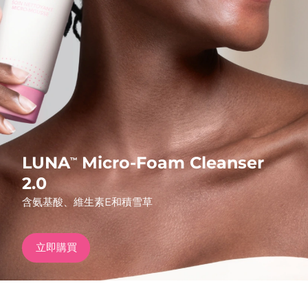
發貨國家
美國
預計送達日期
09/08/2026
FAQ™ Dual LED Panel
英國
預計送達日期
08/08/2026
熱門產品
西班牙
預計送達日期
08/08/2026
澳洲
預計送達日期
11/08/2026
LUNA
Micro-Foam Cleanser
™
法國
預計送達日期
08/08/2026
2.0
特別優惠
暢銷產品
含氨基酸、維生素E和積雪草
德國
預計送達日期
08/08/2026
加拿大
預計送達日期
12/08/2026
立即購買
紅光療法
澳洲
預計送達日期
11/08/2026