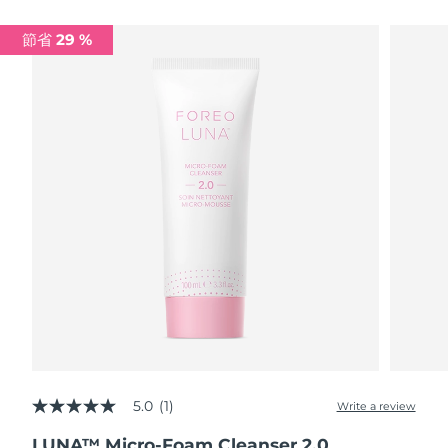
瑞典美膚護理
奧地利
預計送達日期
08/08/2026
節省 29 %
巴林
預計送達日期
09/08/2026
面部清潔
緊致提拉
比利時
預計送達日期
08/08/2026
LUNA™ 4 套裝
BEAR™ 2 套裝
百慕達
預計送達日期
14/08/2026
Anti-aging massage
Microcurrent toning
波士尼亞與赫塞哥維納
預計送達日期
11/08/2026
補水保濕
口腔護理
LUNA™ 4 Plus
BEAR™ 2 go
汶萊
預計送達日期
13/08/2026
UFO™ 3 套裝
issa™ 4
Massage, LED heating
Microcurrent toning on-the-go
FAQ™ 抗老護理
Deep facial hydration
Hybrid silicone sonic toothbrush
保加利亞
預計送達日期
08/08/2026
NEW
LUNA™ 4 Men
BEAR™ 2 eyes & lips
加拿大
預計送達日期
12/08/2026
UFO™ 3 LED
issa™ 4 plus
For men, anti-aging massage
Microcurrent line smoothing device
Near-infrared and red light therapy
Smart hybrid silicone sonic toothbrush
5.0
(1)
智利
預計送達日期
12/08/2026
Write a review
5.0
device
抗老
LED 護理
out
LUNA™ Micro-Foam Cleanser 2.0
of