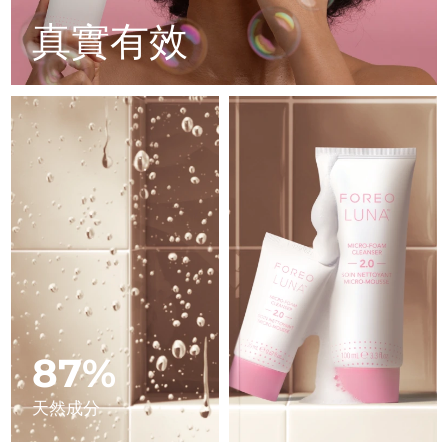
Advanced pore care essentials
以色列
預計送達日期
12/08/2026
For healthy hair
18% PAP
真實有效
護膚品
男士
義大利
預計送達日期
08/08/2026
日本
預計送達日期
11/08/2026
澤西島
預計送達日期
13/08/2026
全部購買
哈薩克
預計送達日期
10/08/2026
FOREO APP
科威特
預計送達日期
08/08/2026
關於我們
拉脫維亞
預計送達日期
08/08/2026
黎巴嫩
預計送達日期
09/08/2026
87%
立陶宛
預計送達日期
08/08/2026
天然成分
盧森堡
預計送達日期
08/08/2026