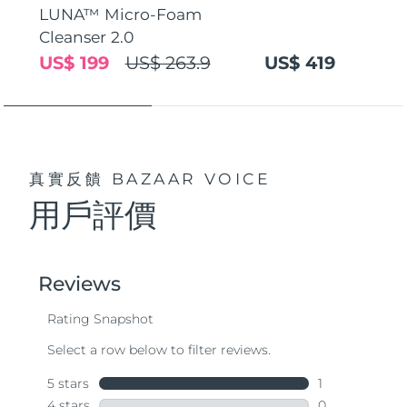
LUNA™ Micro-Foam
Cleanser 2.0
US$ 199
US$ 263.9
US$ 419
真實反饋
BAZAAR VOICE
用戶評價