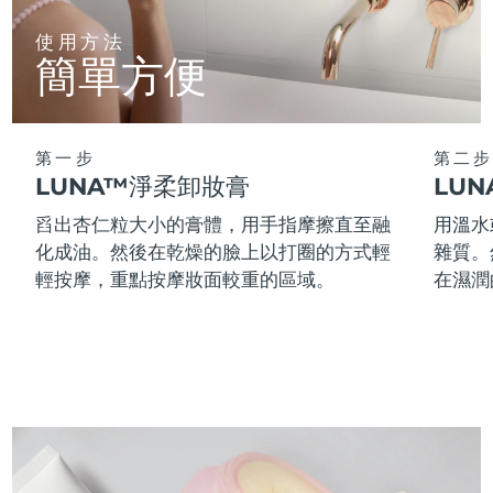
使用方法
阿拉伯聯合大公國
預計送達日期
09/08/2026
簡單方便
英國
預計送達日期
08/08/2026
美國
預計送達日期
09/08/2026
第一步
第二步
LUNA™淨柔卸妝膏
LU
烏茲別克
預計送達日期
13/08/2026
舀出杏仁粒大小的膏體，用手指摩擦直至融
用溫水
化成油。然後在乾燥的臉上以打圈的方式輕
雜質。
越南
預計送達日期
14/08/2026
輕按摩，重點按摩妝面較重的區域。
在濕潤