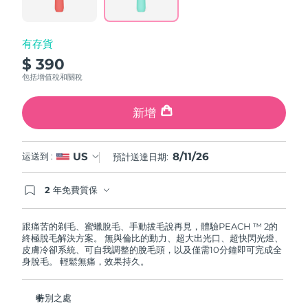
link.
波蘭
預計送達日期
8/11/26
有存貨
$ 390
葡萄牙
預計送達日期
8/10/26
包括增值稅和關稅
波多黎各
預計送達日期
8/12/26
新增
卡達
預計送達日期
8/11/26
8/11/26
US
运送到 :
預計送達日期:
留尼旺
預計送達日期
8/15/26
2 年免費質保
羅馬尼亞
預計送達日期
8/10/26
如果您在2年質保期內發現任何非人為品質問題，
FOREO將免費為您更換產品。
俄羅斯
預計送達日期
8/18/26
跟痛苦的剃毛、蜜蠟脫毛、手動拔毛說再見，體驗PEACH ™ 2的
終極脫毛解決方案。 無與倫比的動力、超大出光口、超快閃光燈、
皮膚冷卻系統、可自我調整的脫毛頭，以及僅需10分鐘即可完成全
沙烏地阿拉伯
預計送達日期
8/11/26
身脫毛。 輕鬆無痛，效果持久。
新加坡
預計送達日期
8/12/26
特別之處