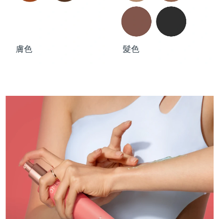
膚色
髮色