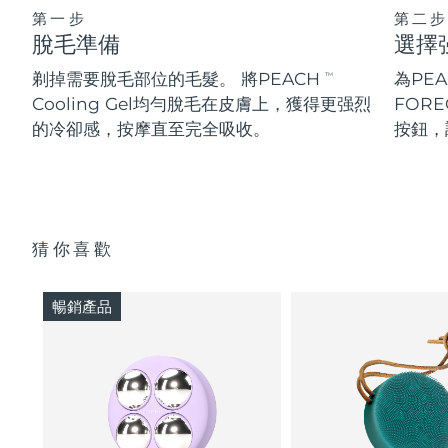
第一步
第二步
脫毛準備
選擇
剃掉需要脫毛部位的毛髮。 將PEACH
為PE
TM
Cooling Gel均勻脫毛在皮膚上，獲得更强烈
FOR
的冷卻感，按摩直至完全吸收。
按鈕，
猜你喜歡
暢銷產品