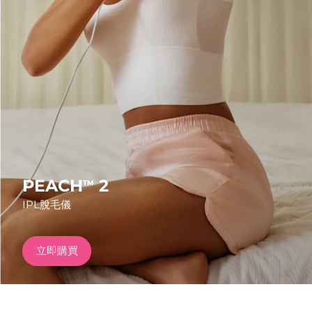
發貨國家
美國
預計送達日期
8/11/26
FAQ™ Dual LED Panel
英國
預計送達日期
8/10/26
熱門產品
西班牙
預計送達日期
8/10/26
澳洲
預計送達日期
8/13/26
法國
預計送達日期
8/10/26
PEACH
2
TM
特別優惠
暢銷產品
IPL脫毛儀
德國
預計送達日期
8/10/26
加拿大
預計送達日期
8/14/26
立即購買
紅光療法
澳洲
預計送達日期
8/13/26