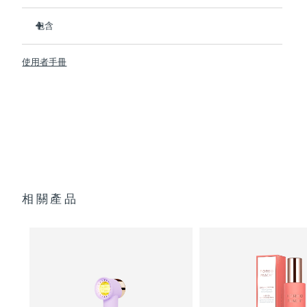
斯洛伐克
比市場上的其他IPL設備更快、更强大。
預計送達日期
8/10/26
包含
7.3 J/cm² 能量 - 比其他 IPL 設備高出 3 倍以上。
斯洛維尼亞
預計送達日期
8/10/26
9cm ² 的出光口-比其他IPL設備大3倍以上。
PEACH ™ 2
使用者手冊
0.5秒超快閃光速度-每分鐘可提供120次閃光。
帶4個插頭轉接器的電源線
南非
預計送達日期
8/18/26
5種强度和2種模式-適用於面部和身體的大面積區域或細小區
清潔布
域。
快速操作指南
南韓
預計送達日期
8/12/26
通過FOREO app可進行更多設定，獲得最佳脫毛建議和提醒
基本操作手册
2年質保 (西班牙、葡萄牙、瑞典：3年質保)
西班牙
預計送達日期
8/10/26
瑞典
預計送達日期
8/10/26
相關產品
瑞士
預計送達日期
8/10/26
台灣
預計送達日期
8/15/26
泰國
預計送達日期
8/14/26
土耳其
預計送達日期
8/11/26