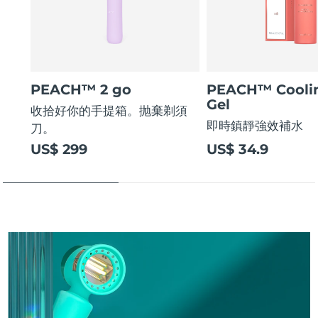
阿拉伯聯合大公國
預計送達日期
8/11/26
英國
預計送達日期
8/10/26
PEACH™ 2 go
PEACH™ Cooli
美國
預計送達日期
8/11/26
Gel
收拾好你的手提箱。抛棄剃須
即時鎮靜強效補水
刀。
烏茲別克
預計送達日期
8/15/26
US$ 299
US$ 34.9
越南
預計送達日期
8/16/26