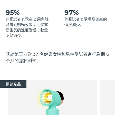
Advanced pore care essentials
以色列
預計送達日期
8/14/26
For healthy hair
18% PAP
護膚品
男士
95%
97%
義大利
預計送達日期
8/10/26
的受試者表示在 2 周內就
的受試者表示毛發倒生的
能看到明顯效果，毛發重
情況減少。
日本
預計送達日期
8/13/26
新生長的速度變慢，數量
明顯減少。
澤西島
預計送達日期
8/15/26
全部購買
哈薩克
預計送達日期
8/12/26
基於第三方對 37 名健康女性和男性受試者進行為期 6
个月的臨牀測試。
FOREO APP
科威特
預計送達日期
8/10/26
關於我們
拉脫維亞
預計送達日期
8/10/26
暢銷產品
黎巴嫩
預計送達日期
8/11/26
立陶宛
預計送達日期
8/10/26
盧森堡
預計送達日期
8/10/26