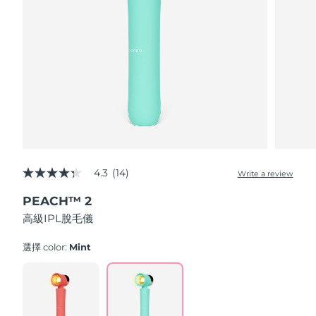
中國澳門特別行政區
預計送達日期
8/12/26
馬來西亞
預計送達日期
8/13/26
馬爾他
預計送達日期
8/10/26
墨西哥
預計送達日期
8/14/26
摩納哥
預計送達日期
8/11/26
4.3
(14)
Write a review
4.3
荷蘭
預計送達日期
8/10/26
out
PEACH™ 2
of
5
紐西蘭
預計送達日期
8/10/26
高級IPL脫毛儀
stars,
average
rating
選擇 color:
Mint
挪威
預計送達日期
8/10/26
value.
Read
14
阿曼
預計送達日期
8/13/26
Reviews.
Same
page
菲律賓
預計送達日期
8/13/26