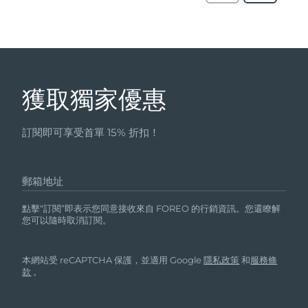
獲取獨家優惠
訂閱即可享受首單 15% 折扣！
郵箱地址
點擊“訂閱”即表示您同意接收來自 FOREO 的行銷資訊。您還瞭解
您可以隨時取消訂閱。
本網站受 reCAPTCHA 保護，並適用 Google
隱私政策
和
服務條
款
。