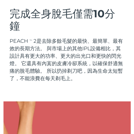
瑞典美膚護理
奧地利
預計送達日期
8/10/26
完成全身脫毛僅需10分
鐘
巴林
預計送達日期
8/11/26
面部清潔
緊致提拉
比利時
預計送達日期
8/10/26
PEACH
2是去除多餘毛髮的最快、最簡單、最有
TM
LUNA™ 4 套裝
BEAR™ 2 套裝
效的長期方法。 與市場上的其他IPL設備相比，其
百慕達
預計送達日期
8/16/26
Anti-aging massage
Microcurrent toning
設計具有更大的功率、更大的出光口和更快的閃光
燈。 它還具有內寘的皮膚冷卻系統，以確保舒適無
波士尼亞與赫塞哥維納
預計送達日期
8/13/26
痛的脫毛體驗。 所以扔掉剃刀吧，因為生命太短暫
補水保濕
口腔護理
LUNA™ 4 Plus
BEAR™ 2 go
了，不能浪費在每天剃毛上。
汶萊
預計送達日期
8/15/26
UFO™ 3 套裝
issa™ 4
Massage, LED heating
Microcurrent toning on-the-go
FAQ™ 抗老護理
Deep facial hydration
Hybrid silicone sonic toothbrush
保加利亞
預計送達日期
8/10/26
NEW
LUNA™ 4 Men
BEAR™ 2 eyes & lips
加拿大
預計送達日期
8/14/26
UFO™ 3 LED
issa™ 4 plus
For men, anti-aging massage
Microcurrent line smoothing device
Near-infrared and red light therapy
Smart hybrid silicone sonic toothbrush
智利
預計送達日期
8/14/26
device
抗老
LED 護理