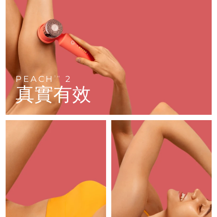
FAQ™ 101
FAQ™ 201
中國
LUNA™ 4 mini
面部提拉護理
預計送達日期
8/10/26
NEW
issa™ 4 smile
UFO™ 3 mini
Clinical anti-aging
LED mask
For young skin, T-zone
Premium anti-aging skincare
哥倫比亞
預計送達日期
8/14/26
Hybrid silicone sonic toothbrush
Red light therapy device for young skin
生髮
肌膚年輕化
克羅埃西亞
預計送達日期
8/10/26
FAQ™ 102
FAQ™ 202
LUNA™ 4 go
BEAR™ 設備
FAQ™ 301
FAQ™ 501
issa™ 4 baby
UFO™ 3 go
Advanced clinical anti-aging
LED mask
For travel or gym bag
All premium facelift devices
NEW
賽普勒斯
預計送達日期
8/11/26
LED hair strengthening scalp massager
Full-Spectrum Red Light Therapy
For ages 0-3
Portable red light therapy
PEACH
2
TM
真實有效
捷克
預計送達日期
8/10/26
FAQ™ 103
FAQ™ 211
LUNA™護膚
保健品
FAQ™ Scalp Serum
FAQ™ 502
issa™ Teeth Whitening Set
面膜
Luxurious clinical anti-aging set
Anti-aging neck & décolleté LED mask
Premium cleansers & balm
丹麥
預計送達日期
8/10/26
Scalp recovery probiotic serum
Full-Spectrum Red Light Therapy
Dual LED + sonic device & 18% PAP gel
Rejuvenation & hydration
專業治療
愛沙尼亞
預計送達日期
8/10/26
FAQ™ P1 Primer
FAQ™ 221
LUNA™ 設備
FAQ™護膚品
ISSA™ 設備
UFO™ 設備
Manuka honey primer
Anti-aging LED hand mask
芬蘭
FAQ™ Red Light Serum
預計送達日期
8/10/26
All facial cleansing devices
All FAQ™ skincare
All silicone sonic toothbrushes
All deep facial hydration devices
法國
預計送達日期
8/10/26
脫毛
身體護理
FAQ™護膚品
FAQ™護膚品
PEACH™ 2 Pro Max
BEAR™ 2 body
FAQ™產品
FAQ™ skincare
法屬玻里尼西亞
預計送達日期
8/14/26
All FAQ™ skincare
All FAQ™ skincare