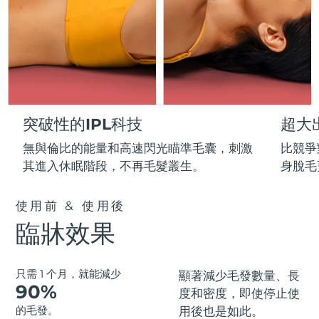
Professional IPL hair removal device
Microcurrent body toning
All hair treatments
All FAQ™ skincare
德國
預計送達日期
8/10/26
FAQ™產品
FAQ™產品
痘肌護理
眼部護理
直布羅陀
PEACH™ 2
LUNA™ 4 body
預計送達日期
8/14/26
FAQ™ products
All anti-aging treatments
All LED treatments
ESPADA™ 2 plus
BEAR™ 2 eyes & lips
IPL hair removal
Massaging body brush
All toning treatments
希臘
預計送達日期
8/10/26
Recurring acne LED therapy
Microcurrent line smoothing device
中國香港特別行政區
突破性的IPL科技
超大
預計送達日期
8/11/26
PEACH™ 2 go
SUPERCHARGED™ serum
護發
毛孔護理
ESPADA™ 2
IRIS™ 2
Travel-friendly IPL hair removal
Firming body serum
無與倫比的能量和高速閃光瞄準毛囊，刺激
比競爭
匈牙利
LUNA™ 4 hair
預計送達日期
8/10/26
KIWI™ derma
Acne treatment device
Rejuvenating eye massager
其進入休眠階段，不再毛髮叢生。
身脫毛
NEW
2-in-1 LED scalp massager
Diamond microdermabrasion .
冰島
預計送達日期
8/11/26
PEACH™ Cooling Prep Gel
使用前 & 使用後
ESPADA™ Blemish Solution
眼部護膚
牙齒美白
Cooling IPL hair removal gel
印尼
預計送達日期
8/8/26
臨牀效果
FLIP™ play advanced
KIWI™
Concentrated acne gel
Advanced eye care treatment
issa™ Teeth Whitening Set
LED light hairbrush
Blackhead remover
愛爾蘭
預計送達日期
8/10/26
更多的
Dual LED + sonic device & 18% PAP gel
只需 1 个月，就能減少
顯著
減少毛發數量、長
ESPADA™ 設備
眼部護理設備
曼島
90%
預計送達日期
8/12/26
LUNA™ Dual-Peptide Scalp
度和密度，即使停止使
KIWI™ 皮肤护理
All acne treatment devices
All revitalizing eye massagers
Serum
的毛發。
用後也是如此。
issa™ Teeth Whitening Gel