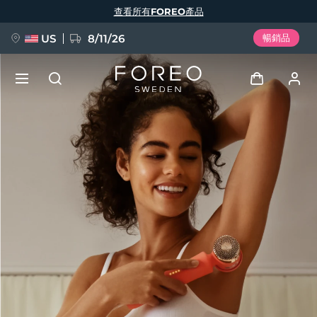
移
查看所有FOREO產品
至
主
內
容
US
8/11/26
暢銷品
新品
登入
語言
BREAKING NEWS
用戶信息
English
Deutsch
Español
我的設備
FAQ™ Pure Beauty-Tech Elixir
Français
Italiano
Português
我的訂單
Polski
Svenska
Русский
Türkçe
简体中文
繁體中文
我的地址
issa™ Teeth Whitening Set
我的訂閱