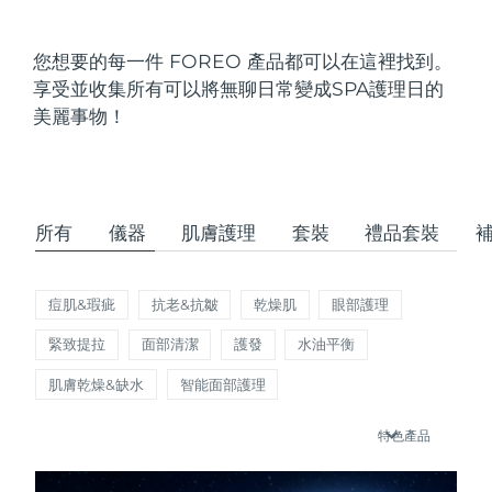
發貨國家
您想要的每一件 FOREO 產品都可以在這裡找到。
美國
預計送達日期
8/13/26
享受並收集所有可以將無聊日常變成SPA護理日的
FAQ™ Dual LED Panel
美麗事物！
英國
預計送達日期
8/12/26
熱門產品
西班牙
預計送達日期
8/12/26
澳洲
預計送達日期
8/15/26
所有
儀器
肌膚護理
套裝
禮品套裝
法國
預計送達日期
8/12/26
特別優惠
暢銷產品
痘肌&瑕疵
抗老&抗皺
乾燥肌
眼部護理
德國
預計送達日期
8/12/26
緊致提拉
面部清潔
護發
水油平衡
加拿大
預計送達日期
8/16/26
肌膚乾燥&缺水
智能面部護理
紅光療法
特色產品
澳洲
預計送達日期
8/15/26