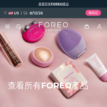
移
查看所有FOREO產品
至
主
內
容
US
8/13/26
暢銷品
新品
登入
語言
BREAKING NEWS
用戶信息
English
Deutsch
Español
我的設備
FAQ™ Pure Beauty-Tech Elixir
Français
Italiano
Português
我的訂單
Polski
Svenska
Русский
查看所有FOREO產品
Türkçe
简体中文
繁體中文
我的地址
issa™ Teeth Whitening Set
我的訂閱