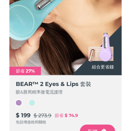
阿拉伯聯合大公國
預計送達日期
8/13/26
英國
預計送達日期
8/12/26
美國
預計送達日期
8/13/26
烏茲別克
預計送達日期
8/17/26
組合更省錢
組合更省錢
越南
預計送達日期
8/18/26
節省 27%
節省 27%
BEAR™ 2 Eyes & Lips 套裝
BEAR™ 2 Eyes & Lips 套裝
眼&唇周精準微電流護理
眼&唇周精準微電流護理
$ 199
$ 199
$ 273.9
$ 273.9
節省
節省
$ 74.9
$ 74.9
包括增值稅和關稅
包括增值稅和關稅