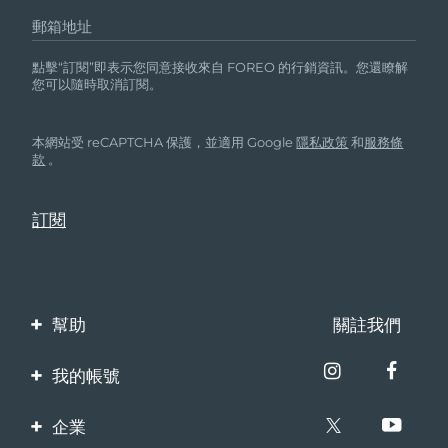
郵箱地址
點擊“訂閱”即表示您同意接收來自 FOREO 的行銷資訊。您還瞭解
您可以隨時取消訂閱。
本網站受 reCAPTCHA 保護，並適用 Google
隱私政策
和
服務條
款
。
幫助
關註我們
聯繫我們
我的帳號
訂單與運輸
產品註冊
企業
保修與退換貨