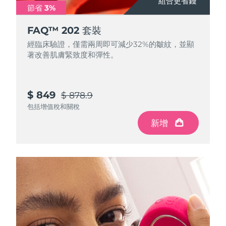
組合更省錢
節省 3%
中國澳門特別行政區
預計送達日期
8/14/26
FAQ™ 202 套裝
馬來西亞
預計送達日期
8/15/26
經臨床驗證，僅需兩周即可減少32%的皺紋，並顯
著改善肌膚緊致度和彈性。
馬爾他
預計送達日期
8/12/26
墨西哥
預計送達日期
8/16/26
$ 849
$ 878.9
摩納哥
包括增值稅和關稅
預計送達日期
8/13/26
新增
荷蘭
預計送達日期
8/12/26
紐西蘭
預計送達日期
8/12/26
挪威
預計送達日期
8/12/26
阿曼
預計送達日期
8/15/26
菲律賓
預計送達日期
8/15/26