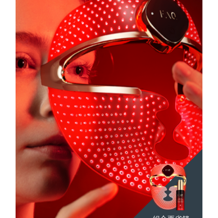
Advanced pore care essentials
以色列
預計送達日期
8/16/26
For healthy hair
18% PAP
護膚品
男士
義大利
預計送達日期
8/12/26
日本
預計送達日期
8/15/26
澤西島
預計送達日期
8/17/26
全部購買
哈薩克
預計送達日期
8/14/26
FOREO APP
科威特
預計送達日期
8/12/26
關於我們
拉脫維亞
預計送達日期
8/12/26
黎巴嫩
預計送達日期
8/13/26
立陶宛
預計送達日期
8/12/26
盧森堡
預計送達日期
8/12/26