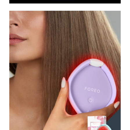
FAQ™ 101
FAQ™ 201
中國
LUNA™ 4 mini
面部提拉護理
預計送達日期
8/12/26
NEW
issa™ 4 smile
UFO™ 3 mini
Clinical anti-aging
LED mask
For young skin, T-zone
Premium anti-aging skincare
哥倫比亞
預計送達日期
8/16/26
Hybrid silicone sonic toothbrush
Red light therapy device for young skin
生髮
肌膚年輕化
克羅埃西亞
預計送達日期
8/12/26
FAQ™ 102
FAQ™ 202
LUNA™ 4 go
BEAR™ 設備
FAQ™ 301
FAQ™ 501
issa™ 4 baby
UFO™ 3 go
Advanced clinical anti-aging
LED mask
For travel or gym bag
All premium facelift devices
NEW
賽普勒斯
預計送達日期
8/13/26
LED hair strengthening scalp massager
Full-Spectrum Red Light Therapy
For ages 0-3
Portable red light therapy
捷克
預計送達日期
8/12/26
FAQ™ 103
FAQ™ 211
LUNA™護膚
保健品
FAQ™ Scalp Serum
FAQ™ 502
issa™ Teeth Whitening Set
面膜
Luxurious clinical anti-aging set
Anti-aging neck & décolleté LED mask
Premium cleansers & balm
丹麥
預計送達日期
8/12/26
Scalp recovery probiotic serum
Full-Spectrum Red Light Therapy
Dual LED + sonic device & 18% PAP gel
Rejuvenation & hydration
專業治療
愛沙尼亞
預計送達日期
8/12/26
FAQ™ P1 Primer
FAQ™ 221
LUNA™ 設備
FAQ™護膚品
ISSA™ 設備
UFO™ 設備
Manuka honey primer
Anti-aging LED hand mask
芬蘭
FAQ™ Red Light Serum
預計送達日期
8/12/26
All facial cleansing devices
All FAQ™ skincare
All silicone sonic toothbrushes
All deep facial hydration devices
法國
預計送達日期
8/12/26
脫毛
身體護理
FAQ™護膚品
FAQ™護膚品
PEACH™ 2 Pro Max
BEAR™ 2 body
FAQ™產品
FAQ™ skincare
法屬玻里尼西亞
預計送達日期
8/16/26
All FAQ™ skincare
All FAQ™ skincare