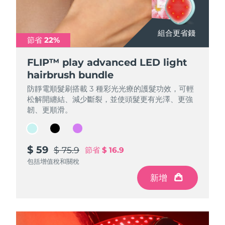
Professional IPL hair removal device
Microcurrent body toning
All hair treatments
All FAQ™ skincare
德國
預計送達日期
8/12/26
FAQ™產品
FAQ™產品
痘肌護理
眼部護理
組合更省錢
組合更省錢
組合更省錢
直布羅陀
PEACH™ 2
LUNA™ 4 body
預計送達日期
8/16/26
FAQ™ products
節省 22%
節省 22%
節省 22%
All anti-aging treatments
All LED treatments
ESPADA™ 2 plus
BEAR™ 2 eyes & lips
IPL hair removal
Massaging body brush
All toning treatments
希臘
FLIP™ play advanced LED light
FLIP™ play advanced LED light
FLIP™ play advanced LED light
預計送達日期
8/12/26
Recurring acne LED therapy
Microcurrent line smoothing device
hairbrush bundle
hairbrush bundle
hairbrush bundle
中國香港特別行政區
預計送達日期
8/13/26
PEACH™ 2 go
SUPERCHARGED™ serum
防靜電順髮刷搭載 3 種彩光光療的護髮功效，可輕
防靜電順髮刷搭載 3 種彩光光療的護髮功效，可輕
防靜電順髮刷搭載 3 種彩光光療的護髮功效，可輕
護發
毛孔護理
ESPADA™ 2
IRIS™ 2
松解開纏結、減少斷裂，並使頭髮更有光澤、更強
松解開纏結、減少斷裂，並使頭髮更有光澤、更強
松解開纏結、減少斷裂，並使頭髮更有光澤、更強
Travel-friendly IPL hair removal
Firming body serum
匈牙利
LUNA™ 4 hair
預計送達日期
8/12/26
KIWI™ derma
韌、更順滑。
韌、更順滑。
韌、更順滑。
Acne treatment device
Rejuvenating eye massager
NEW
2-in-1 LED scalp massager
Diamond microdermabrasion .
冰島
預計送達日期
8/13/26
PEACH™ Cooling Prep Gel
$ 59
$ 59
$ 59
ESPADA™ Blemish Solution
眼部護膚
$ 75.9
$ 75.9
$ 75.9
節省
節省
節省
$ 16.9
$ 16.9
$ 16.9
牙齒美白
Cooling IPL hair removal gel
印尼
預計送達日期
8/10/26
FLIP™ play advanced
KIWI™
包括增值稅和關稅
包括增值稅和關稅
包括增值稅和關稅
Concentrated acne gel
Advanced eye care treatment
issa™ Teeth Whitening Set
LED light hairbrush
Blackhead remover
新增
新增
新增
愛爾蘭
預計送達日期
8/12/26
更多的
Dual LED + sonic device & 18% PAP gel
ESPADA™ 設備
眼部護理設備
曼島
預計送達日期
8/14/26
LUNA™ Dual-Peptide Scalp
KIWI™ 皮肤护理
All acne treatment devices
All revitalizing eye massagers
Serum
issa™ Teeth Whitening Gel