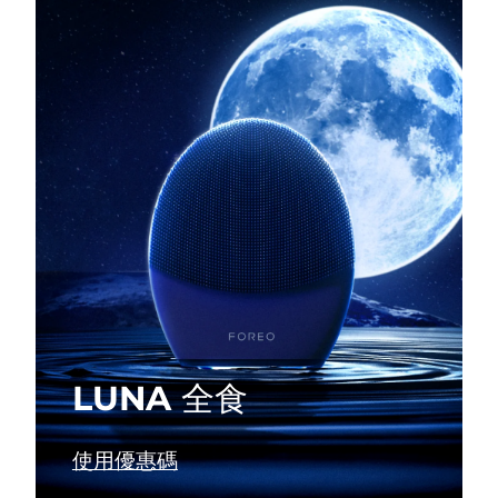
瑞典美膚護理
奧地利
預計送達日期
8/12/26
巴林
預計送達日期
8/13/26
面部清潔
緊致提拉
比利時
預計送達日期
8/12/26
LUNA™ 4 套裝
BEAR™ 2 套裝
百慕達
預計送達日期
8/18/26
Anti-aging massage
Microcurrent toning
波士尼亞與赫塞哥維納
預計送達日期
8/15/26
補水保濕
口腔護理
LUNA™ 4 Plus
BEAR™ 2 go
汶萊
預計送達日期
8/17/26
UFO™ 3 套裝
issa™ 4
Massage, LED heating
Microcurrent toning on-the-go
FAQ™ 抗老護理
Deep facial hydration
Hybrid silicone sonic toothbrush
保加利亞
預計送達日期
8/12/26
NEW
LUNA 全食
LUNA™ 4 Men
BEAR™ 2 eyes & lips
加拿大
預計送達日期
8/16/26
UFO™ 3 LED
issa™ 4 plus
For men, anti-aging massage
Microcurrent line smoothing device
Near-infrared and red light therapy
Smart hybrid silicone sonic toothbrush
智利
預計送達日期
8/16/26
使用優惠碼
device
抗老
LED 護理