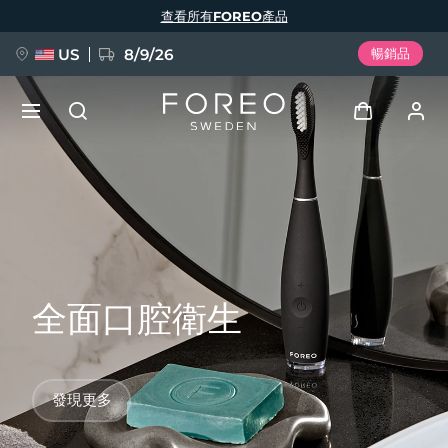
移
查看所有FOREO產品
至
主
內
容
US
8/9/26
暢銷品
新品
登入
語言
BREAKING NEWS
用戶信息
English
Deutsch
Español
我的設備
FAQ™ Pure Beauty-Tech Elixir
Français
Italiano
Português
全面口腔衛生
我的訂單
Polski
Svenska
Русский
Türkçe
简体中文
繁體中文
我的地址
發現更多
issa™ Teeth Whitening Set
我的訂閱