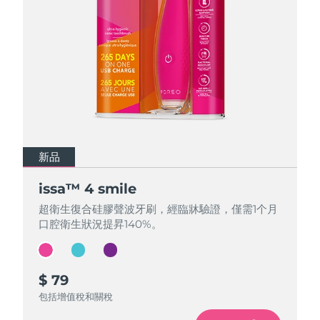
中國澳門特別行政區
預計送達日期
8/10/26
馬來西亞
預計送達日期
8/11/26
馬爾他
預計送達日期
8/8/26
墨西哥
預計送達日期
8/12/26
摩納哥
預計送達日期
8/9/26
新品
新品
新品
荷蘭
預計送達日期
8/8/26
issa™ 4 smile
issa™ 4 smile
issa™ 4 smile
超衛生復合硅膠聲波牙刷，經臨牀驗證，僅需1个月
超衛生復合硅膠聲波牙刷，經臨牀驗證，僅需1个月
超衛生復合硅膠聲波牙刷，經臨牀驗證，僅需1个月
紐西蘭
預計送達日期
8/8/26
口腔衛生狀況提昇140%。
口腔衛生狀況提昇140%。
口腔衛生狀況提昇140%。
挪威
預計送達日期
8/8/26
$ 79
$ 79
$ 79
阿曼
預計送達日期
8/11/26
包括增值稅和關稅
包括增值稅和關稅
包括增值稅和關稅
菲律賓
預計送達日期
8/11/26