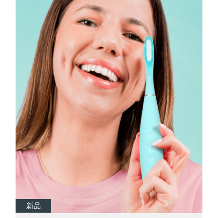
瑞典美膚護理
奧地利
預計送達日期
8/8/26
巴林
預計送達日期
8/9/26
面部清潔
緊致提拉
比利時
預計送達日期
8/8/26
LUNA™ 4 套裝
BEAR™ 2 套裝
百慕達
預計送達日期
8/14/26
Anti-aging massage
Microcurrent toning
波士尼亞與赫塞哥維納
預計送達日期
8/11/26
補水保濕
口腔護理
LUNA™ 4 Plus
BEAR™ 2 go
汶萊
預計送達日期
8/13/26
UFO™ 3 套裝
issa™ 4
Massage, LED heating
Microcurrent toning on-the-go
FAQ™ 抗老護理
Deep facial hydration
Hybrid silicone sonic toothbrush
保加利亞
預計送達日期
8/8/26
NEW
LUNA™ 4 Men
BEAR™ 2 eyes & lips
加拿大
預計送達日期
8/12/26
UFO™ 3 LED
issa™ 4 plus
For men, anti-aging massage
Microcurrent line smoothing device
Near-infrared and red light therapy
Smart hybrid silicone sonic toothbrush
智利
預計送達日期
8/12/26
device
抗老
LED 護理
新品
新品
新品