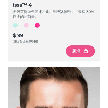
FAQ™ 101
FAQ™ 201
中國
LUNA™ 4 mini
面部提拉護理
預計送達日期
8/8/26
issa™ 4
issa™ 4
issa™ 4
NEW
issa™ 4 smile
UFO™ 3 mini
Clinical anti-aging
LED mask
For young skin, T-zone
Premium anti-aging skincare
全球首款復合聲波牙刷。經臨牀驗證，可去除 30%
全球首款復合聲波牙刷。經臨牀驗證，可去除 30%
全球首款復合聲波牙刷。經臨牀驗證，可去除 30%
哥倫比亞
預計送達日期
8/12/26
Hybrid silicone sonic toothbrush
Red light therapy device for young skin
以上的牙菌斑。
以上的牙菌斑。
以上的牙菌斑。
生髮
肌膚年輕化
克羅埃西亞
預計送達日期
8/8/26
FAQ™ 102
FAQ™ 202
LUNA™ 4 go
BEAR™ 設備
FAQ™ 301
FAQ™ 501
issa™ 4 baby
UFO™ 3 go
Advanced clinical anti-aging
LED mask
For travel or gym bag
All premium facelift devices
NEW
$ 99
$ 99
$ 99
賽普勒斯
預計送達日期
8/9/26
LED hair strengthening scalp massager
Full-Spectrum Red Light Therapy
For ages 0-3
Portable red light therapy
包括增值稅和關稅
包括增值稅和關稅
包括增值稅和關稅
捷克
預計送達日期
8/8/26
FAQ™ 103
FAQ™ 211
LUNA™護膚
保健品
新增
新增
新增
FAQ™ Scalp Serum
FAQ™ 502
issa™ Teeth Whitening Set
面膜
Luxurious clinical anti-aging set
Anti-aging neck & décolleté LED mask
Premium cleansers & balm
丹麥
預計送達日期
8/8/26
Scalp recovery probiotic serum
Full-Spectrum Red Light Therapy
Dual LED + sonic device & 18% PAP gel
Rejuvenation & hydration
專業治療
愛沙尼亞
預計送達日期
8/8/26
FAQ™ P1 Primer
FAQ™ 221
LUNA™ 設備
FAQ™護膚品
ISSA™ 設備
UFO™ 設備
Manuka honey primer
Anti-aging LED hand mask
芬蘭
FAQ™ Red Light Serum
預計送達日期
8/8/26
All facial cleansing devices
All FAQ™ skincare
All silicone sonic toothbrushes
All deep facial hydration devices
法國
預計送達日期
8/8/26
脫毛
身體護理
FAQ™護膚品
FAQ™護膚品
PEACH™ 2 Pro Max
BEAR™ 2 body
FAQ™產品
FAQ™ skincare
法屬玻里尼西亞
預計送達日期
8/12/26
All FAQ™ skincare
All FAQ™ skincare