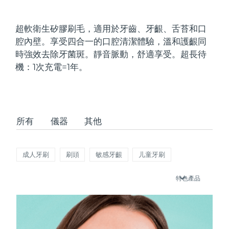
發貨國家
超軟衛生矽膠刷毛，適用於牙齒、牙齦、舌苔和口
美國
預計送達日期
8/9/26
腔內壁。享受四合一的口腔清潔體驗，溫和護齦同
FAQ™ Dual LED Panel
時強效去除牙菌斑。靜音脈動，舒適享受。超長待
英國
預計送達日期
8/8/26
機：1次充電=1年。
熱門產品
西班牙
預計送達日期
8/8/26
澳洲
預計送達日期
8/11/26
所有
儀器
其他
法國
預計送達日期
8/8/26
特別優惠
暢銷產品
德國
預計送達日期
8/8/26
成人牙刷
刷頭
敏感牙齦
儿童牙刷
加拿大
預計送達日期
8/12/26
特色產品
紅光療法
澳洲
預計送達日期
8/11/26