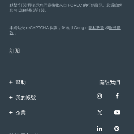
點擊“訂閱”即表示您同意接收來自 FOREO 的行銷資訊。您還瞭解
您可以隨時取消訂閱。
本網站受 reCAPTCHA 保護，並適用 Google
隱私政策
和
服務條
款
。
幫助
關註我們
聯繫我們
我的帳號
訂單與運輸
產品註冊
企業
保修與退換貨
客服支持
關於FOREO
常見問題