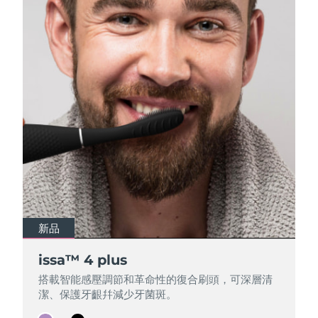
Professional IPL hair removal device
Microcurrent body toning
All hair treatments
All FAQ™ skincare
德國
預計送達日期
8/8/26
FAQ™產品
FAQ™產品
痘肌護理
眼部護理
直布羅陀
PEACH™ 2
LUNA™ 4 body
預計送達日期
8/12/26
FAQ™ products
All anti-aging treatments
All LED treatments
ESPADA™ 2 plus
BEAR™ 2 eyes & lips
IPL hair removal
Massaging body brush
All toning treatments
希臘
預計送達日期
8/8/26
Recurring acne LED therapy
Microcurrent line smoothing device
中國香港特別行政區
預計送達日期
8/9/26
PEACH™ 2 go
SUPERCHARGED™ serum
護發
毛孔護理
ESPADA™ 2
IRIS™ 2
Travel-friendly IPL hair removal
Firming body serum
匈牙利
LUNA™ 4 hair
預計送達日期
8/8/26
KIWI™ derma
Acne treatment device
Rejuvenating eye massager
NEW
2-in-1 LED scalp massager
Diamond microdermabrasion .
冰島
預計送達日期
8/9/26
PEACH™ Cooling Prep Gel
ESPADA™ Blemish Solution
眼部護膚
牙齒美白
Cooling IPL hair removal gel
印尼
預計送達日期
8/6/26
FLIP™ play advanced
KIWI™
新品
新品
Concentrated acne gel
Advanced eye care treatment
issa™ Teeth Whitening Set
LED light hairbrush
Blackhead remover
愛爾蘭
預計送達日期
8/8/26
更多的
issa™ 4 plus
issa™ 4 plus
Dual LED + sonic device & 18% PAP gel
搭載智能感壓調節和革命性的復合刷頭，可深層清
搭載智能感壓調節和革命性的復合刷頭，可深層清
ESPADA™ 設備
眼部護理設備
曼島
預計送達日期
8/10/26
LUNA™ Dual-Peptide Scalp
潔、保護牙齦幷減少牙菌斑。
潔、保護牙齦幷減少牙菌斑。
KIWI™ 皮肤护理
All acne treatment devices
All revitalizing eye massagers
Serum
issa™ Teeth Whitening Gel