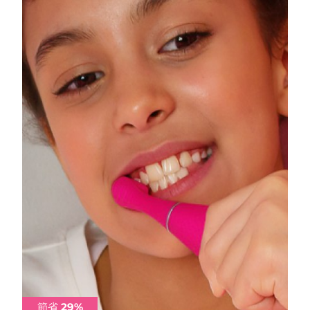
阿拉伯聯合大公國
預計送達日期
8/9/26
英國
預計送達日期
8/8/26
美國
預計送達日期
8/9/26
烏茲別克
預計送達日期
8/13/26
越南
預計送達日期
8/14/26
節省 29%
節省 29%
節省 29%