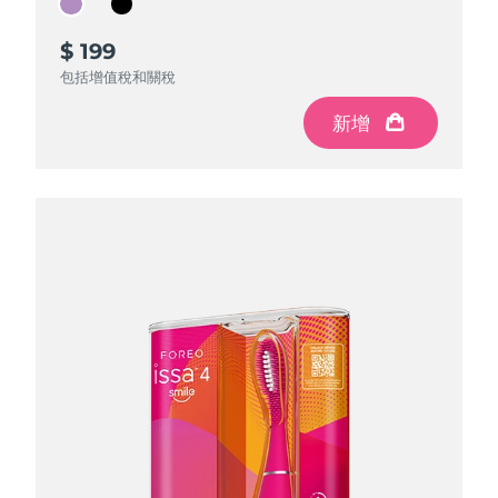
Advanced pore care essentials
以色列
預計送達日期
8/12/26
For healthy hair
18% PAP
護膚品
男士
$ 199
$ 199
義大利
預計送達日期
8/8/26
包括增值稅和關稅
包括增值稅和關稅
日本
預計送達日期
8/11/26
新增
新增
澤西島
預計送達日期
8/13/26
全部購買
哈薩克
預計送達日期
8/10/26
FOREO APP
科威特
預計送達日期
8/8/26
關於我們
拉脫維亞
預計送達日期
8/8/26
黎巴嫩
預計送達日期
8/9/26
立陶宛
預計送達日期
8/8/26
盧森堡
預計送達日期
8/8/26