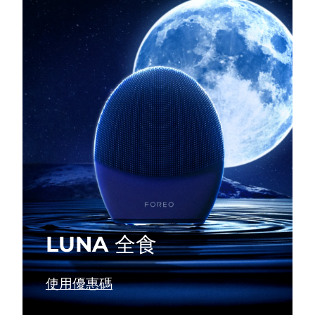
瑞典美膚護理
奧地利
預計送達日期
8/11/26
巴林
預計送達日期
8/12/26
面部清潔
緊致提拉
比利時
預計送達日期
8/11/26
LUNA™ 4 套裝
BEAR™ 2 套裝
百慕達
預計送達日期
8/17/26
Anti-aging massage
Microcurrent toning
波士尼亞與赫塞哥維納
預計送達日期
8/14/26
補水保濕
口腔護理
LUNA™ 4 Plus
BEAR™ 2 go
汶萊
預計送達日期
8/16/26
UFO™ 3 套裝
issa™ 4
Massage, LED heating
Microcurrent toning on-the-go
FAQ™ 抗老護理
Deep facial hydration
Hybrid silicone sonic toothbrush
保加利亞
預計送達日期
8/11/26
LUNA 全食
NEW
LUNA™ 4 Men
BEAR™ 2 eyes & lips
加拿大
預計送達日期
8/15/26
UFO™ 3 LED
issa™ 4 plus
For men, anti-aging massage
Microcurrent line smoothing device
Near-infrared and red light therapy
使用優惠碼
Smart hybrid silicone sonic toothbrush
智利
預計送達日期
8/15/26
device
抗老
LED 護理