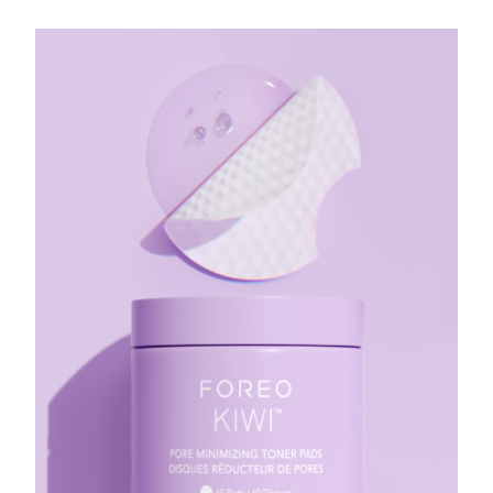
FAQ™ 101
FAQ™ 201
中國
LUNA™ 4 mini
面部提拉護理
預計送達日期
8/11/26
NEW
issa™ 4 smile
UFO™ 3 mini
Clinical anti-aging
LED mask
For young skin, T-zone
Premium anti-aging skincare
哥倫比亞
預計送達日期
8/15/26
Hybrid silicone sonic toothbrush
Red light therapy device for young skin
生髮
肌膚年輕化
克羅埃西亞
預計送達日期
8/11/26
FAQ™ 102
FAQ™ 202
LUNA™ 4 go
BEAR™ 設備
FAQ™ 301
FAQ™ 501
issa™ 4 baby
UFO™ 3 go
Advanced clinical anti-aging
LED mask
For travel or gym bag
All premium facelift devices
NEW
賽普勒斯
預計送達日期
8/12/26
LED hair strengthening scalp massager
Full-Spectrum Red Light Therapy
For ages 0-3
Portable red light therapy
捷克
預計送達日期
8/11/26
FAQ™ 103
FAQ™ 211
LUNA™護膚
保健品
FAQ™ Scalp Serum
FAQ™ 502
issa™ Teeth Whitening Set
面膜
Luxurious clinical anti-aging set
Anti-aging neck & décolleté LED mask
Premium cleansers & balm
丹麥
預計送達日期
8/11/26
Scalp recovery probiotic serum
Full-Spectrum Red Light Therapy
Dual LED + sonic device & 18% PAP gel
Rejuvenation & hydration
專業治療
愛沙尼亞
預計送達日期
8/11/26
FAQ™ P1 Primer
FAQ™ 221
LUNA™ 設備
FAQ™護膚品
ISSA™ 設備
UFO™ 設備
Manuka honey primer
Anti-aging LED hand mask
芬蘭
FAQ™ Red Light Serum
預計送達日期
8/11/26
All facial cleansing devices
All FAQ™ skincare
All silicone sonic toothbrushes
All deep facial hydration devices
法國
預計送達日期
8/11/26
脫毛
身體護理
FAQ™護膚品
FAQ™護膚品
PEACH™ 2 Pro Max
BEAR™ 2 body
FAQ™產品
FAQ™ skincare
法屬玻里尼西亞
預計送達日期
8/15/26
All FAQ™ skincare
All FAQ™ skincare