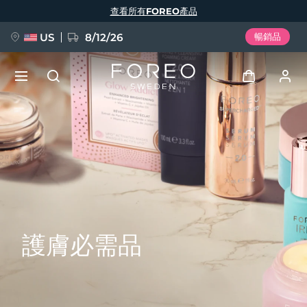
移
查看所有FOREO產品
至
主
內
容
US
8/12/26
暢銷品
新品
登入
語言
BREAKING NEWS
用戶信息
English
Deutsch
Español
我的設備
FAQ™ Pure Beauty-Tech Elixir
Français
Italiano
Português
我的訂單
Polski
Svenska
Русский
護膚必需品
Türkçe
简体中文
繁體中文
我的地址
issa™ Teeth Whitening Set
我的訂閱