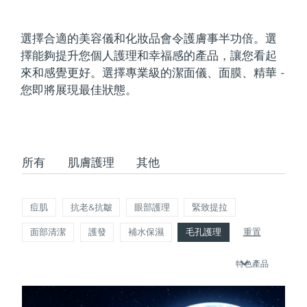
發貨國家
選擇合適的美容儀和化妝品會令護膚事半功倍。選
美國
預計送達日期
8/12/26
擇能夠提升您個人護理和幸福感的產品，讓您看起
FAQ™ Dual LED Panel
來和感覺更好。選擇專業級的潔面儀、面膜、精華 -
英國
預計送達日期
8/11/26
您即將展現最佳狀態。
熱門產品
西班牙
預計送達日期
8/11/26
澳洲
預計送達日期
8/14/26
所有
肌膚護理
其他
法國
預計送達日期
8/11/26
特別優惠
暢銷產品
德國
預計送達日期
8/11/26
痘肌
抗老&抗皺
眼部護理
緊致提拉
面部清潔
護發
補水保濕
毛孔護理
重置
加拿大
預計送達日期
8/15/26
特色產品
紅光療法
澳洲
預計送達日期
8/14/26