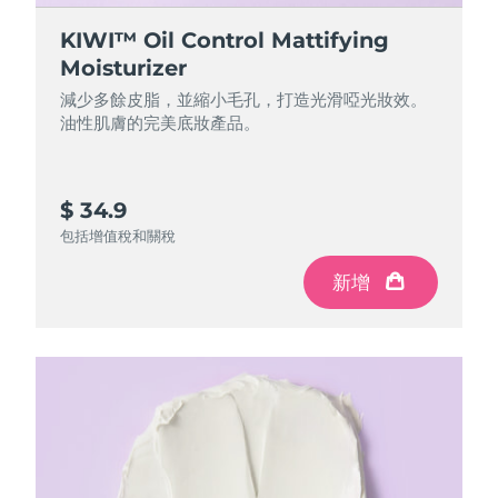
中國澳門特別行政區
預計送達日期
8/13/26
KIWI™ Oil Control Mattifying
Moisturizer
馬來西亞
預計送達日期
8/14/26
減少多餘皮脂，並縮小毛孔，打造光滑啞光妝效。
油性肌膚的完美底妝產品。
馬爾他
預計送達日期
8/11/26
墨西哥
預計送達日期
8/15/26
$ 34.9
摩納哥
包括增值稅和關稅
預計送達日期
8/12/26
新增
荷蘭
預計送達日期
8/11/26
紐西蘭
預計送達日期
8/11/26
挪威
預計送達日期
8/11/26
阿曼
預計送達日期
8/14/26
菲律賓
預計送達日期
8/14/26