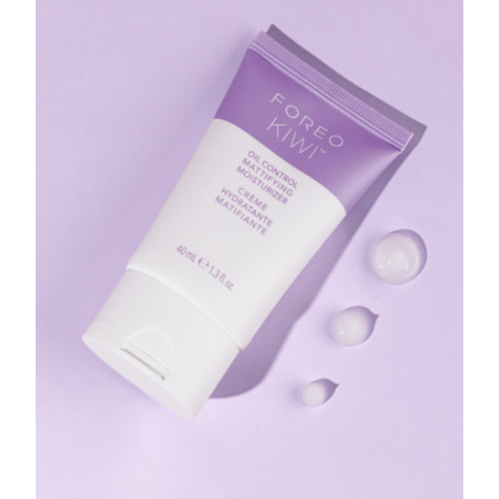
Advanced pore care essentials
以色列
預計送達日期
8/15/26
For healthy hair
18% PAP
護膚品
男士
義大利
預計送達日期
8/11/26
日本
預計送達日期
8/14/26
澤西島
預計送達日期
8/16/26
全部購買
哈薩克
預計送達日期
8/13/26
FOREO APP
科威特
預計送達日期
8/11/26
關於我們
拉脫維亞
預計送達日期
8/11/26
黎巴嫩
預計送達日期
8/12/26
立陶宛
預計送達日期
8/11/26
盧森堡
預計送達日期
8/11/26