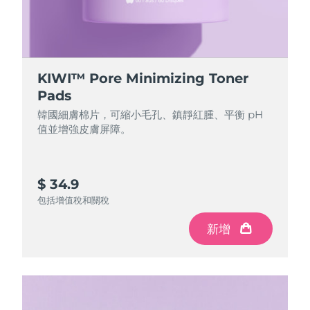
Professional IPL hair removal device
Microcurrent body toning
All hair treatments
All FAQ™ skincare
德國
預計送達日期
8/11/26
FAQ™產品
FAQ™產品
痘肌護理
眼部護理
直布羅陀
PEACH™ 2
LUNA™ 4 body
預計送達日期
8/15/26
FAQ™ products
All anti-aging treatments
All LED treatments
ESPADA™ 2 plus
BEAR™ 2 eyes & lips
IPL hair removal
Massaging body brush
All toning treatments
KIWI™ Pore Minimizing Toner
希臘
預計送達日期
8/11/26
Recurring acne LED therapy
Microcurrent line smoothing device
Pads
韓國細膚棉片，可縮小毛孔、鎮靜紅腫、平衡 pH
中國香港特別行政區
預計送達日期
8/12/26
PEACH™ 2 go
SUPERCHARGED™ serum
護發
毛孔護理
值並增強皮膚屏障。
ESPADA™ 2
IRIS™ 2
Travel-friendly IPL hair removal
Firming body serum
匈牙利
LUNA™ 4 hair
預計送達日期
8/11/26
KIWI™ derma
Acne treatment device
Rejuvenating eye massager
NEW
2-in-1 LED scalp massager
Diamond microdermabrasion .
冰島
$ 34.9
預計送達日期
8/12/26
PEACH™ Cooling Prep Gel
包括增值稅和關稅
ESPADA™ Blemish Solution
眼部護膚
牙齒美白
Cooling IPL hair removal gel
印尼
預計送達日期
8/9/26
FLIP™ play advanced
KIWI™
Concentrated acne gel
Advanced eye care treatment
新增
issa™ Teeth Whitening Set
LED light hairbrush
Blackhead remover
愛爾蘭
預計送達日期
8/11/26
更多的
Dual LED + sonic device & 18% PAP gel
ESPADA™ 設備
眼部護理設備
曼島
預計送達日期
8/13/26
LUNA™ Dual-Peptide Scalp
KIWI™ 皮肤护理
All acne treatment devices
All revitalizing eye massagers
Serum
issa™ Teeth Whitening Gel