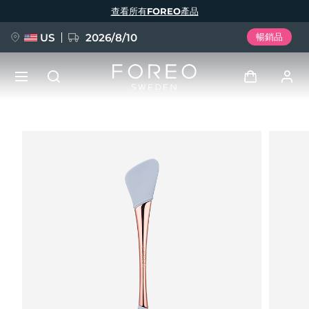
移
查看所有FOREO產品
至
主
內
容
US
2026/8/10
暢銷品
新品
登入
語言
BREAKING NEWS
用戶信息
English
Deutsch
Español
我的設備
FAQ™ Pure Beauty-Tech Elixir
Français
Italiano
Português
我的訂單
Polski
Svenska
Русский
Türkçe
简体中文
繁體中文
我的地址
issa™ Teeth Whitening Set
我的訂閱