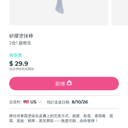
發貨國家
美國
預計送達日期
10/08/2026
FAQ™ Dual LED Panel
英國
預計送達日期
09/08/2026
矽膠塗抹棒
2合1 超衛生
熱門產品
西班牙
預計送達日期
09/08/2026
有存貨
澳洲
預計送達日期
12/08/2026
$ 29.9
包括增值稅和關稅
法國
預計送達日期
09/08/2026
特別優惠
暢銷產品
新增
德國
預計送達日期
09/08/2026
加拿大
預計送達日期
13/08/2026
8/10/26
US
运送到 :
預計送達日期:
紅光療法
將任何東西塗抹在皮膚上的完美方式。面膜、粉底、遮瑕膏、面
霜、底妝、精華，甚至唇彩——無盡可能，由你發揮！
澳洲
預計送達日期
12/08/2026