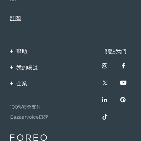
FAQ™ 101
FAQ™ 201
中國
LUNA™ 4 mini
面部提拉護理
預計送達日期
09/08/2026
NEW
issa™ 4 smile
UFO™ 3 mini
Clinical anti-aging
LED mask
For young skin, T-zone
Premium anti-aging skincare
哥倫比亞
預計送達日期
13/08/2026
Hybrid silicone sonic toothbrush
Red light therapy device for young skin
生髮
肌膚年輕化
克羅埃西亞
預計送達日期
09/08/2026
FAQ™ 102
FAQ™ 202
LUNA™ 4 go
BEAR™ 設備
FAQ™ 301
FAQ™ 501
issa™ 4 baby
UFO™ 3 go
Advanced clinical anti-aging
LED mask
For travel or gym bag
All premium facelift devices
NEW
賽普勒斯
預計送達日期
10/08/2026
LED hair strengthening scalp massager
Full-Spectrum Red Light Therapy
For ages 0-3
Portable red light therapy
幫助
關註我們
捷克
預計送達日期
09/08/2026
聯繫我們
FAQ™ 103
FAQ™ 211
LUNA™護膚
保健品
我的帳號
FAQ™ Scalp Serum
FAQ™ 502
issa™ Teeth Whitening Set
面膜
Luxurious clinical anti-aging set
Anti-aging neck & décolleté LED mask
Premium cleansers & balm
丹麥
訂單與運輸
預計送達日期
09/08/2026
Scalp recovery probiotic serum
Full-Spectrum Red Light Therapy
產品註冊
Dual LED + sonic device & 18% PAP gel
Rejuvenation & hydration
企業
專業治療
保修與退換貨
愛沙尼亞
預計送達日期
09/08/2026
客服支持
關於FOREO
FAQ™ P1 Primer
FAQ™ 221
LUNA™ 設備
常見問題
FAQ™護膚品
ISSA™ 設備
UFO™ 設備
Manuka honey primer
Anti-aging LED hand mask
芬蘭
FAQ™ Red Light Serum
預計送達日期
09/08/2026
All facial cleansing devices
100%安全支付
夥伴計畫
All FAQ™ skincare
電池資訊
All silicone sonic toothbrushes
All deep facial hydration devices
Bazaarvoice口碑
聯盟新聞
法國
預計送達日期
09/08/2026
脫毛
身體護理
FAQ™護膚品
FAQ™護膚品
MYSA
PEACH™ 2 Pro Max
BEAR™ 2 body
FAQ™產品
FAQ™ skincare
法屬玻里尼西亞
預計送達日期
13/08/2026
All FAQ™ skincare
All FAQ™ skincare