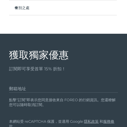
瑞典美膚護理
特別之處
奧地利
預計送達日期
09/08/2026
由抗細菌矽膠製成，100% 防水且無孔。
巴林
預計送達日期
10/08/2026
絲滑柔軟，在皮膚上順滑滑動，靈活耐用。
雙頭設計，非常適合大面積的面部或局部精確塗抹。
面部清潔
緊致提拉
比利時
預計送達日期
09/08/2026
零殘忍、環保、純素、易於清潔、速乾。
LUNA™ 4 套裝
BEAR™ 2 套裝
適合所有皮膚類型，甚至是特別敏感的皮膚。
百慕達
預計送達日期
15/08/2026
Anti-aging massage
Microcurrent toning
獲取獨家優惠
波士尼亞與赫塞哥維納
預計送達日期
12/08/2026
補水保濕
口腔護理
訂閱即可享受首單 15% 折扣！
LUNA™ 4 Plus
BEAR™ 2 go
汶萊
預計送達日期
14/08/2026
UFO™ 3 套裝
issa™ 4
Massage, LED heating
Microcurrent toning on-the-go
FAQ™ 抗老護理
Deep facial hydration
Hybrid silicone sonic toothbrush
郵箱地址
保加利亞
預計送達日期
09/08/2026
NEW
點擊“訂閱”即表示您同意接收來自 FOREO 的行銷資訊。您還瞭解
LUNA™ 4 Men
BEAR™ 2 eyes & lips
加拿大
預計送達日期
13/08/2026
UFO™ 3 LED
您可以隨時取消訂閱。
issa™ 4 plus
For men, anti-aging massage
Microcurrent line smoothing device
Near-infrared and red light therapy
Smart hybrid silicone sonic toothbrush
智利
預計送達日期
13/08/2026
device
抗老
LED 護理
本網站受 reCAPTCHA 保護，並適用 Google
隱私政策
和
服務條
款
。