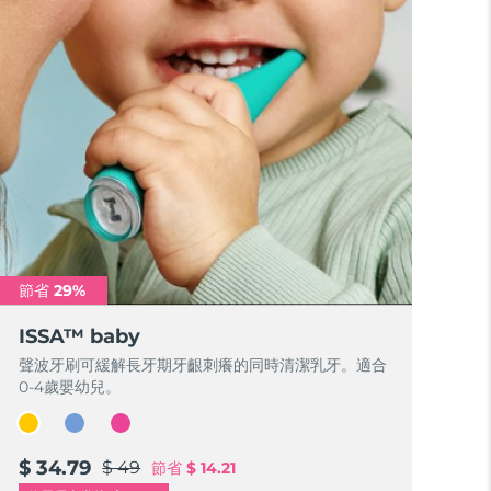
節省 29%
ISSA™ baby
聲波牙刷可緩解長牙期牙齦刺癢的同時清潔乳牙。適合
0-4歲嬰幼兒。
$ 34.79
$ 49
節省
$ 14.21