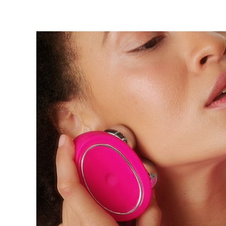
紅光療法
瑞典美膚護理
面部清潔
緊致提拉
LUNA™ 4 套裝
BEAR™ 2 套裝
Anti-aging massage
Microcurrent toning
補水保濕
口腔護理
LUNA™ 4 Plus
BEAR™ 2 go
UFO™ 3 套裝
issa™ 4
Massage, LED heating
Microcurrent toning on-the-go
Deep facial hydration
Hybrid silicone sonic toothbrush
FAQ™ 抗老護理
LUNA™ 4 Men
BEAR™ 2 eyes & lips
NEW
UFO™ 3 LED
issa™ 4 plus
For men, anti-aging massage
Microcurrent line smoothing device