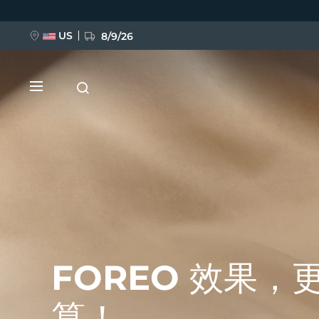
移
至
主
內
US
8/9/26
容
新品
BREAKING NEWS
FOREO 效果，
FAQ™ Pure Beauty-Tech Elixir
算！