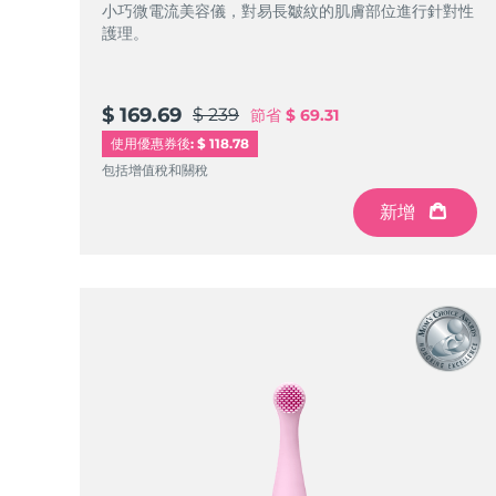
KIWI™ 皮肤护理
All acne treatment devices
All revitalizing eye massagers
小巧微電流美容儀，對易長皺紋的肌膚部位進行針對性
Serum
issa™ Teeth Whitening Gel
Advanced pore care essentials
護理。
For healthy hair
18% PAP
護膚品
男士
$ 169.69
$ 239
節省
$ 69.31
使用優惠券後: $ 118.78
包括增值稅和關稅
全部購買
新增
FOREO APP
關於我們