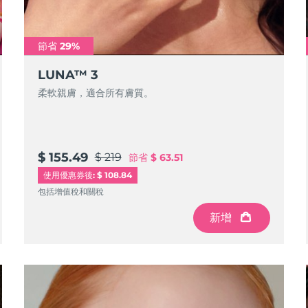
節省 29%
LUNA™ 3
柔軟親膚，適合所有膚質。
$ 155.49
$ 219
節省
$ 63.51
使用優惠券後: $ 108.84
包括增值稅和關稅
新增