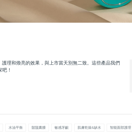
拉、護理和煥亮的效果，與上市當天別無二致。這些產品我們
家吧！
水油平衡
鬍鬚囊腫
敏感牙齦
肌膚乾燥&缺水
智能面部護理