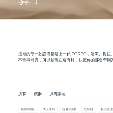
issa™ Teeth Whitening Set
FAQ™ Dual LED Panel
這裡的每一款設備都是上一代 FOREO，清潔、提
不會再補貨，所以趁現在還有貨，快把你的那台帶回
熱門產品
特別優惠
暢銷產品
所有
儀器
肌膚護理
痘肌&瑕疵
成人牙刷
抗老&抗皺
乾燥肌
眼部護理