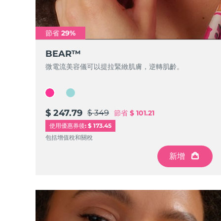
Near-infrared and red light therapy device
Smart hybrid silicone sonic toothbrush
抗老
LED 護理
LUNA™ 4 mini
面部提拉護理
節省 29%
FAQ™ 101
FAQ™ 201
UFO™ 3 mini
issa™ 4 smile
For young skin, T-zone
Premium anti-aging skincare
NEW
BEAR™
Clinical anti-aging
LED mask
Red light therapy device for young skin
Hybrid silicone sonic toothbrush
微電流美容儀可以提拉緊緻肌膚，逆轉肌齡。
生髮
LUNA™ 4 go
BEAR™ 設備
肌膚年輕化
FAQ™ 102
FAQ™ 202
UFO™ 3 go
issa™ 4 baby
For travel or gym bag
All premium facelift devices
FAQ™ 301
FAQ™ 501
Advanced clinical anti-aging
LED mask
Portable red light therapy
For ages 0-3
NEW
LED hair strengthening scalp massager
Full-Spectrum Red Light Therapy
$ 247.79
$ 349
節省
$ 101.21
LUNA™護膚
使用優惠券後: $ 173.45
FAQ™ 103
FAQ™ 211
保健品
面膜
issa™ Teeth Whitening Set
Premium cleansers & balm
包括增值稅和關稅
FAQ™ Scalp Serum
FAQ™ 502
Luxurious clinical anti-aging set
Anti-aging neck & décolleté LED mask
Rejuvenation & hydration
Dual LED + sonic device & 18% PAP gel
Scalp recovery probiotic serum
Full-Spectrum Red Light Therapy
新增
LUNA™ 設備
專業治療
FAQ™ P1 Primer
FAQ™ 221
UFO™ 設備
ISSA™ 設備
All facial cleansing devices
FAQ™護膚品
Manuka honey primer
Anti-aging LED hand mask
FAQ™ Red Light Serum
All deep facial hydration devices
All silicone sonic toothbrushes
All FAQ™ skincare