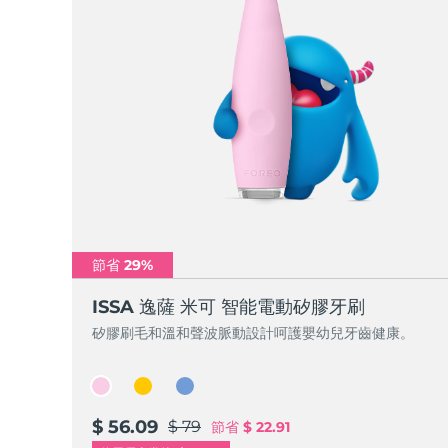
節省 29%
ISSA 逸薩 米可 智能電動矽膠牙刷
矽膠刷毛和溫和聲波脈動設計呵護嬰幼兒牙齒健康。
$ 56.09
$ 79
節省
$ 22.91