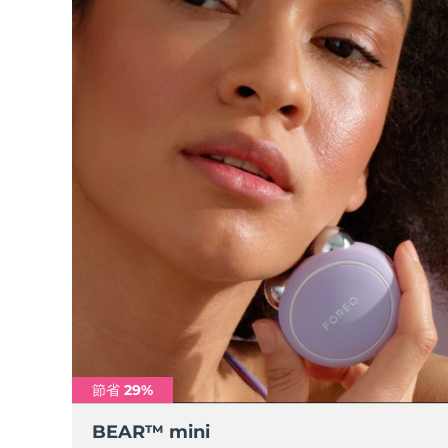
脫毛
FAQ™護膚品
身體護理
FAQ™護膚品
FAQ™產品
FAQ™ skincare
All FAQ™ skincare
All FAQ™ skincare
PEACH™ 2 Pro Max
BEAR™ 2 body
All hair treatments
All FAQ™ skincare
Professional IPL hair removal device
Microcurrent body toning
FAQ™產品
FAQ™產品
痘肌護理
FAQ™ products
眼部護理
All anti-aging treatments
All LED treatments
PEACH™ 2
LUNA™ 4 body
All toning treatments
ESPADA™ 2 plus
BEAR™ 2 eyes & lips
IPL hair removal
Massaging body brush
Recurring acne LED therapy
Microcurrent line smoothing device
PEACH™ 2 go
SUPERCHARGED™ serum
護發
毛孔護理
ESPADA™ 2
IRIS™ 2
Travel-friendly IPL hair removal
Firming body serum
LUNA™ 4 hair
KIWI™ derma
Acne treatment device
Rejuvenating eye massager
NEW
2-in-1 LED scalp massager
Diamond microdermabrasion .
PEACH™ Cooling Prep Gel
ESPADA™ Blemish Solution
眼部護膚
牙齒美白
Cooling IPL hair removal gel
FLIP™ play advanced
KIWI™
Concentrated acne gel
Advanced eye care treatment
issa™ Teeth Whitening Set
LED light hairbrush
Blackhead remover
節省 29%
Dual LED + sonic device & 18% PAP gel
更多的
BEAR™ mini
ESPADA™ 設備
眼部護理設備
LUNA™ Dual-Peptide Scalp